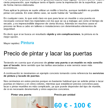
cierta preparación, que implique tanto el lijado como la imprimación de la superficie, pero
de forma menos elaborada.
Para aplicar la pintura se suele utilizar un rodillo o brocha, aunque también es posible
pintar con pistola. En este último caso, se suele hablar de "semilacado".
En cualquier caso, lo que está claro es que para lacar un mueble o una puerta es
necesario conocer bien los materiales con los que se va a trabajar, así como el tiempo de
secado, y es imprescindible disponer de cierta técnica. Además en muchos casos el
proceso se lleva a cabo en talleres o instalaciones con determinados elementos de
seguridad.
Es decir, que si se busca un resultado
rápido y sin complicaciones
, la pintura es la
mejor opción.
Pintura
Mayor rapidez:
Precio de pintar y lacar las puertas
Teniendo en cuenta que el proceso de
pintar una puerta o un mueble es más sencillo
que el lacado
, tiene sentido que las tarifas asociadas a este servicio sean más
económicas.
A continuación te mostramos un ejemplo concreto tomando como referencia los
servicios
de pintura y lacado de puertas
.
Nos centramos en estos precios porque es bastante habitual que se solicite pintar o lacar
puertas en blanco y en otros colores, mientras que establecer precios concretos para
lacar o pintar muebles es más complicado, ya que puede depender del tipo de mueble,
de si es necesario desmontarlo y otros aspectos concretos.
Pintar una puerta
Precio por unidad
60 € - 100 €