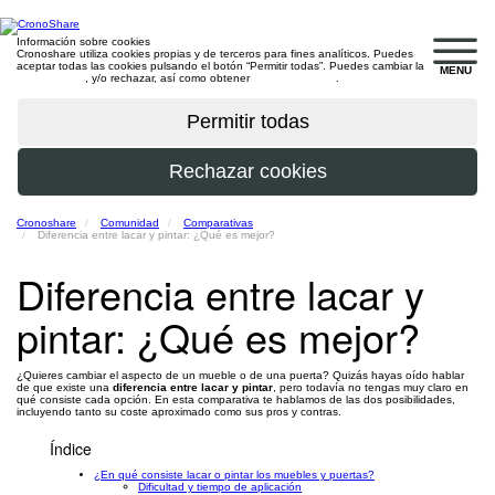
Información sobre cookies
Cronoshare utiliza cookies propias y de terceros para fines analíticos. Puedes
aceptar todas las cookies pulsando el botón “Permitir todas”. Puedes cambiar la
MENU
configuración
, y/o rechazar, así como obtener
más información
.
Cronoshare
Comunidad
Comparativas
Diferencia entre lacar y pintar: ¿Qué es mejor?
Diferencia entre lacar y
pintar: ¿Qué es mejor?
¿Quieres cambiar el aspecto de un mueble o de una puerta? Quizás hayas oído hablar
de que existe una
diferencia entre lacar y pintar
, pero todavía no tengas muy claro en
qué consiste cada opción. En esta comparativa te hablamos de las dos posibilidades,
incluyendo tanto su coste aproximado como sus pros y contras.
Índice
¿En qué consiste lacar o pintar los muebles y puertas?
Dificultad y tiempo de aplicación