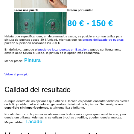
Lacar una puerta
Precio por unidad
80 € - 150 €
Habría que especificar que, en determinados casos, es posible encontrar tarifas para
pintura de puertas desde 30 €/unidad, mientras que los
precios del lacado de puertas
pueden superar en ocasiones los 200 €.
En definitiva, aunque el
precio de lacar puertas en Barcelona
puede ser ligeramente
distinto al de Sevilla o Bilbao, la pintura es la opción más económica.
Pintura
Menor precio:
Volver al principio
Calidad del resultado
Aunque dentro de las opciones que ofrece el lacado es posible encontrar distintos niveles
de brillo y calidad, el acabado en general es distinto al de la pintura. Se consigue una
superficie sin imperfecciones
, totalmente lisa y brillante.
Por otro lado, con la pintura se obtiene una textura más rugosa que con el lacado, y no
queda tan brillante. Además, si se utilizan brochas o rodillos, pueden quedar marcas.
Lacado
Mayor calidad: