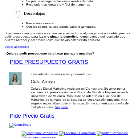
Se puede escoger entre varios niveles de brillo.
Resultado más duradero y fácil de mantener.
Desventajas
Precio más elevado.
Con los golpes, la laca puede saltar o agrietarse.
Si ya tienes claro que necesitas cambiar el aspecto de alguna puerta o mueble, puedes
pedir presupuesto para
lacar o pintar la superficie
, dependiendo del resultado que
quieras obtener y del presupuesto que hayas establecido para ello.
Volver al principio
¿Quieres pedir presupuesto para lacar puertas o muebles?
PIDE PRESUPUESTO GRATIS
Este artículo ha sido escrito y revisado por:
Celia Arroyo
Celia es Digital Marketing Assistant en Cronoshare. Su amor por la
escritura la impulsó a estudiar el Grado de Estudios Hispánicos en la
Universidad de Valencia. Más tarde se adentró en el mundo del
Marketing de la mano de la Escuela de Organización Industrial y ha
seguido especializándose en la redacción de contenidos a través de
múltiples cursos.
Ver perfil.
Pide Precio Gratis