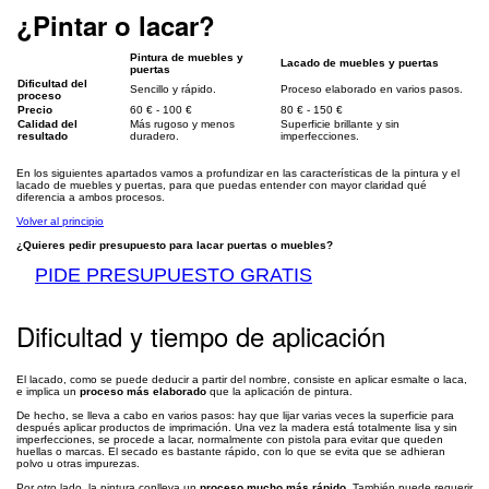
¿Pintar o lacar?
Pintura de muebles y
Lacado de muebles y puertas
puertas
Dificultad del
Sencillo y rápido.
Proceso elaborado en varios pasos.
proceso
Precio
60 € - 100 €
80 € - 150 €
Calidad del
Más rugoso y menos
Superficie brillante y sin
resultado
duradero.
imperfecciones.
En los siguientes apartados vamos a profundizar en las características de la pintura y el
lacado de muebles y puertas, para que puedas entender con mayor claridad qué
diferencia a ambos procesos.
Volver al principio
¿Quieres pedir presupuesto para lacar puertas o muebles?
PIDE PRESUPUESTO GRATIS
Dificultad y tiempo de aplicación
El lacado, como se puede deducir a partir del nombre, consiste en aplicar esmalte o laca,
e implica un
proceso más elaborado
que la aplicación de pintura.
De hecho, se lleva a cabo en varios pasos: hay que lijar varias veces la superficie para
después aplicar productos de imprimación. Una vez la madera está totalmente lisa y sin
imperfecciones, se procede a lacar, normalmente con pistola para evitar que queden
huellas o marcas. El secado es bastante rápido, con lo que se evita que se adhieran
polvo u otras impurezas.
Por otro lado, la pintura conlleva un
proceso mucho más rápido
. También puede requerir