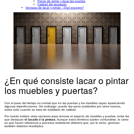
Precio de pintar y lacar las puertas
Calidad del resultado
Ventajas de lacar y pintar: ¿Qué escoger?
¿En qué consiste lacar o pintar
los muebles y puertas?
Con el paso del tiempo es normal que en las puertas y los muebles vayan apareciendo
algunas imperfecciones. Sin embargo, puede dar pena sustituirlos por otros nuevos,
sobre todo cuando se trata de mobiliario de calidad.
Por suerte existen otras opciones para renovar el aspecto de muebles y puertas, entre las
que destacan
el lacado o la pintura
. Aunque estos términos suelen confundirse, lo cierto
es que hacen referencia a procesos totalmente distintos que, por lo tanto, generan
también distintos resultados.