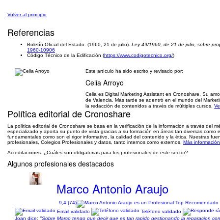
Volver al principio
Referencias
Boletín Oficial del Estado. (1960, 21 de julio).
Ley 49/1960, de 21 de julio, sobre pro
1960-10906
Código Técnico de la Edificación (
https://www.codigotecnico.org/
)
Este artículo ha sido escrito y revisado por:
Celia Arroyo
Celia es Digital Marketing Assistant en Cronoshare. Su amor
de Valencia. Más tarde se adentró en el mundo del Marketi
la redacción de contenidos a través de múltiples cursos.
Ve
Política editorial de Cronoshare
La política editorial de Cronoshare se basa en la verificación de la información a través del 
especializado y aporta su punto de vista gracias a su formación en áreas tan diversas como el 
fundamentales como son el rigor informativo, la calidad del contenido y la ética. Nuestras f
profesionales, Colegios Profesionales y datos, tanto internos como externos.
Más información 
Acreditaciones. ¿Cuáles son obligatorias para los profesionales de este sector?
Algunos profesionales destacados
Marco Antonio Araujo
9,4 (74)
Email validado
Teléfono validado
Joan dice:
"Sobre Marco tengo que decir que es tan rapido gestionando la reparacion como