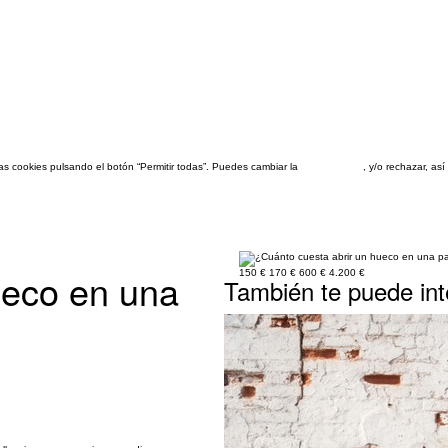
las cookies pulsando el botón “Permitir todas”. Puedes cambiar la
configuración
, y/o rechazar, a
ueco en una
150 €
170 €
600 €
4.200 €
También te puede int