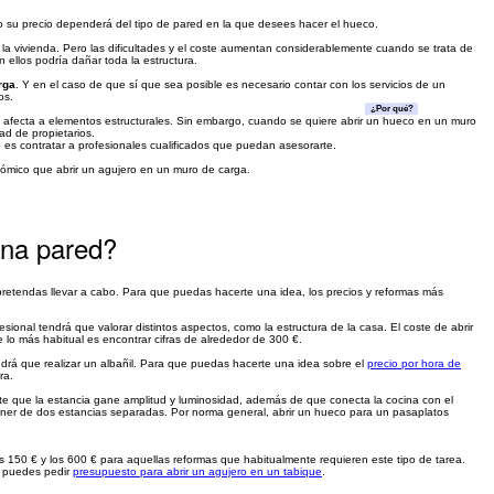
o su precio dependerá del tipo de pared en la que desees hacer el hueco.
a vivienda. Pero las dificultades y el coste aumentan considerablemente cuando se trata de
n ellos podría dañar toda la estructura.
rga
. Y en el caso de que sí que sea posible es necesario contar con los servicios de un
os.
¿Por qué?
afecta a elementos estructurales. Sin embargo, cuando se quiere abrir un hueco en un muro
ad de propietarios.
 es contratar a profesionales cualificados que puedan asesorarte.
ómico que abrir un agujero en un muro de carga.
una pared?
pretendas llevar a cabo. Para que puedas hacerte una idea, los precios y reformas más
esional tendrá que valorar distintos aspectos, como la estructura de la casa. El coste de abrir
e lo más habitual es encontrar cifras de alrededor de 300 €.
ndrá que realizar un albañil. Para que puedas hacerte una idea sobre el
precio por hora de
ra.
te que la estancia gane amplitud y luminosidad, además de que conecta la cocina con el
oner de dos estancias separadas. Por norma general, abrir un hueco para un pasaplatos
 150 € y los 600 € para aquellas reformas que habitualmente requieren este tipo de tarea.
, puedes pedir
presupuesto para abrir un agujero en un tabique
.