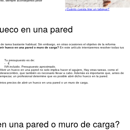
ello, siempre aconsejamos pedir
¿Cuánto cuesta tirar un tabique?
hueco en una pared
de tarea bastante habitual. Sin embargo, en otras ocasiones el objetivo de la reforma
brir hueco en una pared o muro de carga?
En este artículo intentaremos resolver todas tus
Tu presupuesto es de:
- €
IVA incluido. Presupuesto aproximado.
Abrir un hueco en una pared no solo implica hacer el agujero. Hay otras tareas, como el
desescombro, que también es necesario llevar a cabo. Además es importante que, antes de
empezar, un profesional determine que es posible abrir dicho hueco en la pared.
tintos precios de abrir un hueco en una pared o un muro de carga.
en una pared o muro de carga?