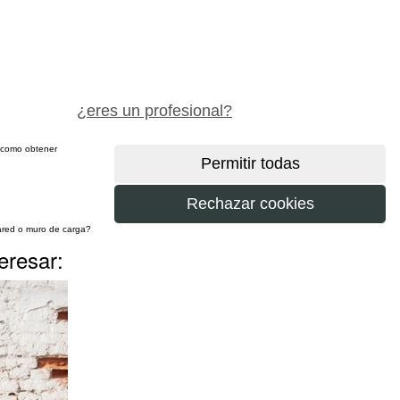
pide precio gratis
¿eres un profesional?
sí como obtener
más
eresar: