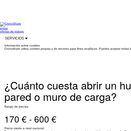
entrar
ofertas de trabajo
SERVICIOS
Información sobre cookies
Cronoshare utiliza cookies propias y de terceros para fines analíticos. Puedes aceptar todas 
información
.
¿Cuánto cuesta abrir un h
pared o muro de carga?
Rango de precios
170 € - 600 €
Precio medio a nivel nacional