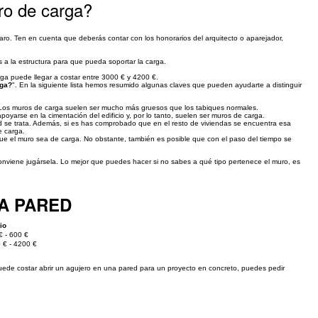
ro de carga?
o. Ten en cuenta que deberás contar con los honorarios del arquitecto o aparejador,
 a la estructura para que pueda soportar la carga.
rga puede llegar a costar entre 3000 € y 4200 €.
rga?
". En la siguiente lista hemos resumido algunas claves que pueden ayudarte a distinguir
. Los muros de carga suelen ser mucho más gruesos que los tabiques normales.
arse en la cimentación del edificio y, por lo tanto, suelen ser muros de carga.
d se trata. Además, si es has comprobado que en el resto de viviendas se encuentra esa
e carga.
ue el muro sea de carga. No obstante, también es posible que con el paso del tiempo se
 conviene jugársela. Lo mejor que puedes hacer si no sabes a qué tipo pertenece el muro, es
A PARED
io
€ - 600 €
 € - 4200 €
puede costar abrir un agujero en una pared para un proyecto en concreto, puedes pedir