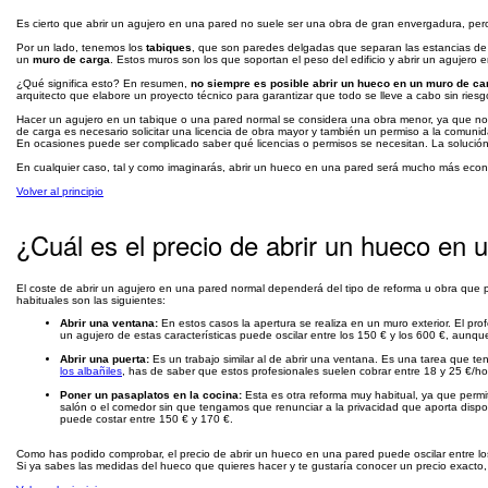
Es cierto que abrir un agujero en una pared no suele ser una obra de gran envergadura, per
Por un lado, tenemos los
tabiques
, que son paredes delgadas que separan las estancias de l
un
muro de carga
. Estos muros son los que soportan el peso del edificio y abrir un agujero e
¿Qué significa esto? En resumen,
no siempre es posible abrir un hueco en un muro de ca
arquitecto que elabore un proyecto técnico para garantizar que todo se lleve a cabo sin riesg
Hacer un agujero en un tabique o una pared normal se considera una obra menor, ya que no 
de carga es necesario solicitar una licencia de obra mayor y también un permiso a la comunid
En ocasiones puede ser complicado saber qué licencias o permisos se necesitan. La solución
En cualquier caso, tal y como imaginarás, abrir un hueco en una pared será mucho más econ
Volver al principio
¿Cuál es el precio de abrir un hueco en 
El coste de abrir un agujero en una pared normal dependerá del tipo de reforma u obra que 
habituales son las siguientes:
Abrir una ventana:
En estos casos la apertura se realiza en un muro exterior. El prof
un agujero de estas características puede oscilar entre los 150 € y los 600 €, aunqu
Abrir una puerta:
Es un trabajo similar al de abrir una ventana. Es una tarea que te
los albañiles
, has de saber que estos profesionales suelen cobrar entre 18 y 25 €/ho
Poner un pasaplatos en la cocina:
Esta es otra reforma muy habitual, ya que permi
salón o el comedor sin que tengamos que renunciar a la privacidad que aporta disp
puede costar entre 150 € y 170 €.
Como has podido comprobar, el precio de abrir un hueco en una pared puede oscilar entre los
Si ya sabes las medidas del hueco que quieres hacer y te gustaría conocer un precio exacto