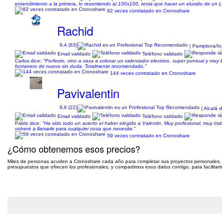
entendimiento a la primera, lo recomiendo al 100x100, tenia que hacer un elucido de un 
82 veces contratado en Cronoshare
Rachid
9,4 (63)
| Pamplona/Ir
Email validado
Teléfono validado
Carlos dice:
"Perfecto, vino a casa a colocar un calentador electrico, super puntual y muy 
fontanero de nuevo sin duda. Totalmente recomendado,"
144 veces contratado en Cronoshare
Pavivalentin
9,8 (22)
| Alcalá 
Email validado
Teléfono validado
Pablo dice:
"Ha sido todo un acierto el haber elegido a Valentin. Muy profesional, muy tra
volveré a llamarle para cualquier cosa que necesite."
59 veces contratado en Cronoshare
¿Cómo obtenemos esos precios?
Miles de personas acuden a Cronoshare cada año para completar sus proyectos personales.
presupuestos que ofrecen los profesionales, y compartimos esos datos contigo, para facilitart
Pide presupuesto gratis