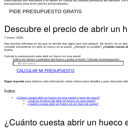
Estos precios son indicativos y no tienen en cuenta los cambios periódicos del mercado. Por 
presupuestos para tener precios personalizados.
PIDE PRESUPUESTO GRATIS
Descubre el precio de abrir un 
7 enero, 2026
Hay muchas reformas en las que se decide tirar algún que otro tabique. De hecho, es un tipo 
consiste únicamente en abrir un hueco en la pared. ¿Siempre es posible?
¿Cuánto cuesta a
dudas.
Calcula tu presupuesto para abrir un hueco en una pared
Indica los metros cuadrados del hueco y pulsa el botón 'Calcular mi presupuesto'
CALCULAR MI PRESUPUESTO
Sigue leyendo
para obtener más información sobre todos estos detalles y para descubrir dis
Índice
¿Cuánto cuesta abrir un hueco en una pared o muro de carga?
¿Cuál es el precio de abrir un hueco en una pared?
¿Cuánto cuesta abrir un hueco en un muro de carga?
¿Cuánto cuesta abrir un hueco 