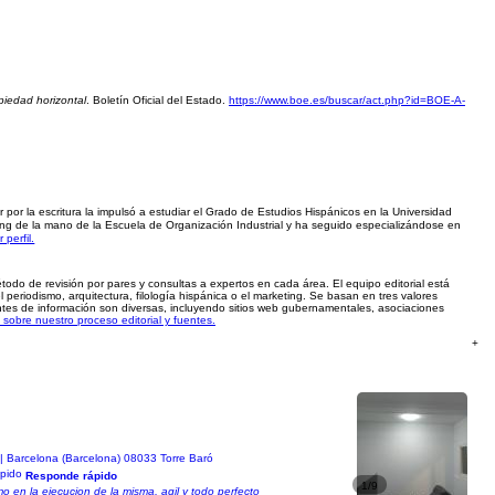
piedad horizontal
. Boletín Oficial del Estado.
https://www.boe.es/buscar/act.php?id=BOE-A-
 por la escritura la impulsó a estudiar el Grado de Estudios Hispánicos en la Universidad
ng de la mano de la Escuela de Organización Industrial y ha seguido especializándose en
r perfil.
método de revisión por pares y consultas a expertos en cada área. El equipo editorial está
periodismo, arquitectura, filología hispánica o el marketing. Se basan en tres valores
uentes de información son diversas, incluyendo sitios web gubernamentales, asociaciones
sobre nuestro proceso editorial y fuentes.
+
| Barcelona (Barcelona) 08033 Torre Baró
Responde rápido
1/9
 en la ejecucion de la misma, agil y todo perfecto