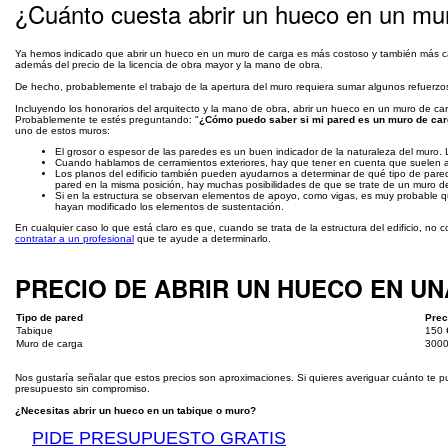
¿Cuánto cuesta abrir un hueco en un mu
Ya hemos indicado que abrir un hueco en un muro de carga es más costoso y también más car
además del precio de la licencia de obra mayor y la mano de obra.
De hecho, probablemente el trabajo de la apertura del muro requiera sumar algunos refuerzos
Incluyendo los honorarios del arquitecto y la mano de obra, abrir un hueco en un muro de ca
Probablemente te estés preguntando: "
¿Cómo puedo saber si mi pared es un muro de ca
uno de estos muros:
El grosor o espesor de las paredes es un buen indicador de la naturaleza del muro
Cuando hablamos de cerramientos exteriores, hay que tener en cuenta que suelen apoy
Los planos del edificio también pueden ayudarnos a determinar de qué tipo de pare
pared en la misma posición, hay muchas posibilidades de que se trate de un muro d
Si en la estructura se observan elementos de apoyo, como vigas, es muy probable q
hayan modificado los elementos de sustentación.
En cualquier caso lo que está claro es que, cuando se trata de la estructura del edificio, no
contratar a un profesional
que te ayude a determinarlo.
PRECIO DE ABRIR UN HUECO EN UN
Tipo de pared
Prec
Tabique
150 
Muro de carga
3000
Nos gustaría señalar que estos precios son aproximaciones. Si quieres averiguar cuánto te 
presupuesto sin compromiso.
¿Necesitas abrir un hueco en un tabique o muro?
PIDE PRESUPUESTO GRATIS