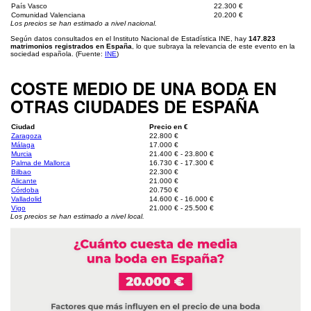
País Vasco
22.300 €
Comunidad Valenciana
20.200 €
Los precios se han estimado a nivel nacional.
Según datos consultados en el Instituto Nacional de Estadística INE, hay
147.823
matrimonios registrados en España
, lo que subraya la relevancia de este evento en la
sociedad española. (Fuente:
INE
)
COSTE MEDIO DE UNA BODA EN
OTRAS CIUDADES DE ESPAÑA
Ciudad
Precio en €
Zaragoza
22.800 €
Málaga
17.000 €
Murcia
21.400 € - 23.800 €
Palma de Mallorca
16.730 € - 17.300 €
Bilbao
22.300 €
Alicante
21.000 €
Córdoba
20.750 €
Valladolid
14.600 € - 16.000 €
Vigo
21.000 € - 25.500 €
Los precios se han estimado a nivel local.