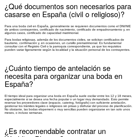
¿Qué documentos son necesarios para
casarse en España (civil o religioso)?
Para una boda civil en España, generalmente se requieren documentos como el DNI/NIE
de ambos contrayentes, certificado de nacimiento, certificado de empadronamiento y, en
algunos casos, certificado de capacidad matrimonial.
Para bodas religiosas, además de los documentos civiles, se solicitan certificados de
bautismo, confirmación y, en ocasiones, un cursillo prematrimonial. Es fundamental
consultar con el Registro Civil o la parroquia correspondiente, ya que los requisitos
pueden variar ligeramente según la localidad y la situación personal de los contrayentes.
¿Cuánto tiempo de antelación se
necesita para organizar una boda en
España?
El tiempo ideal para organizar una boda en España suele oscilar entre los 12 y 18 meses,
especialmente si se desea una fecha popular o un lugar muy demandado. Esto permite
reservar los proveedores clave (espacio, catering, fotógrafo) con suficiente antelación,
gestionar los trámites legales o religiosos sin prisas y disfrutar del proceso de planificación.
No obstante, las bodas elopement o muy sencillas pueden organizarse en tan solo unos
meses, o incluso semanas.
¿Es recomendable contratar un