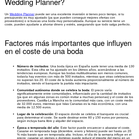
Wedding Planner?
Un
Wedding Planner
puede ser una excelente inversión si tienes poco tiempo, si tu
presupuesto es muy ajustado (ya que pueden conseguir mejores ofertas con
proveedores) o si buscas una boda muy personalizada. Aunque su servicio tiene un
coste, pueden ayudarte a ahorrar dinero y estrés, asegurando que todo salga perfecto.
Factores más importantes que influyen
en el coste de una boda
Número de invitados
: Una boda típica en España suele tener una media de 130
invitados. Esta cifra se ha ajustado en los últimos años, acercándose a las
tendencias europeas. Aunque las bodas multitudinarias son menos comunes,
todavía hay eventos con más de 500 invitados, mientras que otras celebraciones
no superan los 20. El coste de la boda aumenta proporcionalmente al número de
invitados, siendo el banquete la partida más impactante.
Comunidad autónoma donde se celebra la boda
: El precio varía
significativamente entre comunidades, influenciado por la cantidad de invitados
(ya que en algunas zonas es común invitar a muchas personas) y el coste de los
proveedores. Castilla-La Mancha es la comunidad más cara, con un coste medio
de 32.000 euros, mientras que Islas Canarias es la más económica, con una
media de 12.500 euros.
Lugar de la celebración
: El espacio donde se celebra el banquete es crucial
para determinar el coste. Se suele destinar entre 60 y 150 euros por persona,
según incluya barra libre y alquiler del espacio.
Época o temporada del año
: Este factor puede encarecer o abaratar el coste.
Casarse en temporada baja (diciembre, enero y febrero) puede ser hasta un 20
% más barato que en temporada alta. Incluso, el día de la semana influye en el
precio: casarse un viernes o domingo puede reducir el importe del menú en un