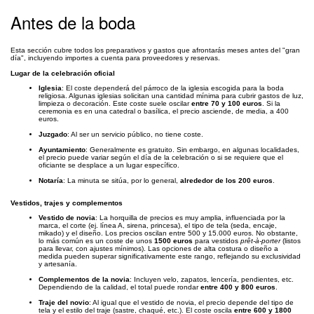
Antes de la boda
Esta sección cubre todos los preparativos y gastos que afrontarás meses antes del "gran
día", incluyendo importes a cuenta para proveedores y reservas.
Lugar de la celebración oficial
Iglesia
: El coste dependerá del párroco de la iglesia escogida para la boda
religiosa. Algunas iglesias solicitan una cantidad mínima para cubrir gastos de luz,
limpieza o decoración. Este coste suele oscilar
entre 70 y 100 euros
. Si la
ceremonia es en una catedral o basílica, el precio asciende, de media, a 400
euros.
Juzgado
: Al ser un servicio público, no tiene coste.
Ayuntamiento
: Generalmente es gratuito. Sin embargo, en algunas localidades,
el precio puede variar según el día de la celebración o si se requiere que el
oficiante se desplace a un lugar específico.
Notaría
: La minuta se sitúa, por lo general,
alrededor de los 200 euros
.
Vestidos, trajes y complementos
Vestido de novia
: La horquilla de precios es muy amplia, influenciada por la
marca, el corte (ej. línea A, sirena, princesa), el tipo de tela (seda, encaje,
mikado) y el diseño. Los precios oscilan entre 500 y 15.000 euros. No obstante,
lo más común es un coste de unos
1500 euros
para vestidos
prêt-à-porter
(listos
para llevar, con ajustes mínimos). Las opciones de alta costura o diseño a
medida pueden superar significativamente este rango, reflejando su exclusividad
y artesanía.
Complementos de la novia
: Incluyen velo, zapatos, lencería, pendientes, etc.
Dependiendo de la calidad, el total puede rondar
entre 400 y 800 euros
.
Traje del novio
: Al igual que el vestido de novia, el precio depende del tipo de
tela y el estilo del traje (sastre, chaqué, etc.). El coste oscila
entre 600 y 1800