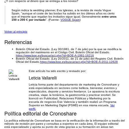
¿Y con respecto al dinero que se entrega a los novios?
Según indica la wedding planner, Eva Iglesias, a la revista de moda Vogue
Spain, "aunque el coste de las bodas ha subido en los últimos años es cierto
que el importe que regalan los invitados sigue igual. Generalmente
entre unos
150 o 200 € por invitado
". (Fuente:
VOGUE Spain
)
Volver al principio
Referencias
Boletín Oficial del Estado. (Ley 30/1981, de 7 de julio) por la que se modifica la
regulación del matrimonio en el Código Civil. Boletín Oficial del Estado.
https://www.boe.es/buscar/act.php?id=BOE-A-1981-16216
Boletín Oficial del Estado. (Ley 20/2011, de 21 de julio) del Registro Civil. Boletín
Oficial del Estado.
https://www.boe.es/buscar/act.php?id=BOE-A-2011-12628
Este artículo ha sido escrito y revisado por:
Leticia Vallarelli
Leticia forma parte del departamento de marketing de Cronoshare y
está especializada en sectores como belleza, bienestar, eventos y
espectáculos, deporte y servicios freelance. Le apasiona la escritura
creativa, viajar, la botánica, la gastronomía y practicar snorkel. Se
licenció en Publicidad, Relaciones Públicas y Marketing por la
escuela de negocios Esic Valencia y también realizó un Programa
Superior en Marketing Digital (PSMD) en esa misma escuela.
Ver
perfil.
Política editorial de Cronoshare
La política editorial de Cronoshare se basa en la verificación de la información a través del
método de revisión por pares y consultas a expertos en cada área. El equipo editorial
está especializado y aporta su punto de vista gracias a su formación en áreas tan