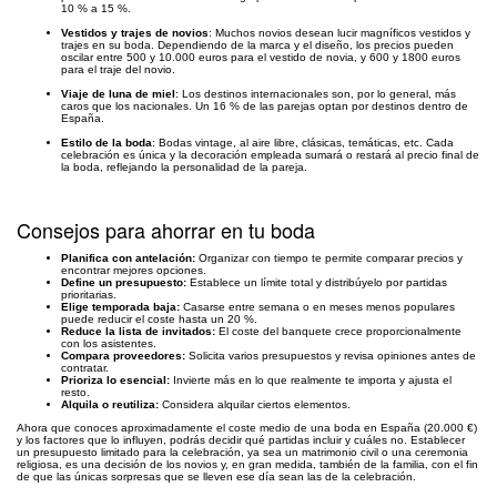
10 % a 15 %.
Vestidos y trajes de novios
: Muchos novios desean lucir magníficos vestidos y
trajes en su boda. Dependiendo de la marca y el diseño, los precios pueden
oscilar entre 500 y 10.000 euros para el vestido de novia, y 600 y 1800 euros
para el traje del novio.
Viaje de luna de miel
: Los destinos internacionales son, por lo general, más
caros que los nacionales. Un 16 % de las parejas optan por destinos dentro de
España.
Estilo de la boda
: Bodas vintage, al aire libre, clásicas, temáticas, etc. Cada
celebración es única y la decoración empleada sumará o restará al precio final de
la boda, reflejando la personalidad de la pareja.
Consejos para ahorrar en tu boda
Planifica con antelación:
Organizar con tiempo te permite comparar precios y
encontrar mejores opciones.
Define un presupuesto:
Establece un límite total y distribúyelo por partidas
prioritarias.
Elige temporada baja:
Casarse entre semana o en meses menos populares
puede reducir el coste hasta un 20 %.
Reduce la lista de invitados:
El coste del banquete crece proporcionalmente
con los asistentes.
Compara proveedores:
Solicita varios presupuestos y revisa opiniones antes de
contratar.
Prioriza lo esencial:
Invierte más en lo que realmente te importa y ajusta el
resto.
Alquila o reutiliza:
Considera alquilar ciertos elementos.
Ahora que conoces aproximadamente el coste medio de una boda en España (20.000 €)
y los factores que lo influyen, podrás decidir qué partidas incluir y cuáles no. Establecer
un presupuesto limitado para la celebración, ya sea un matrimonio civil o una ceremonia
religiosa, es una decisión de los novios y, en gran medida, también de la familia, con el fin
de que las únicas sorpresas que se lleven ese día sean las de la celebración.