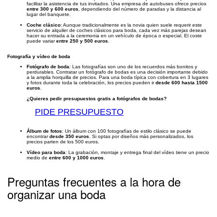
facilitar la asistencia de tus invitados. Una empresa de autobuses ofrece precios
entre 300 y 600 euros
, dependiendo del número de paradas y la distancia al
lugar del banquete.
Coche clásico
: Aunque tradicionalmente es la novia quien suele requerir este
servicio de alquiler de coches clásicos para boda, cada vez más parejas desean
hacer su entrada a la ceremonia en un vehículo de época o especial. El coste
puede variar
entre 250 y 500 euros
.
Fotografía y vídeo de boda
Fotógrafo de boda
: Las fotografías son uno de los recuerdos más bonitos y
perdurables. Contratar un fotógrafo de bodas es una decisión importante debido
a la amplia horquilla de precios. Para una boda típica con cobertura en 3 lugares
y fotos durante toda la celebración, los precios pueden ir
desde 600 hasta 1500
euros
.
¿Quieres pedir presupuestos gratis a fotógrafos de bodas?
PIDE PRESUPUESTO
Álbum de fotos
: Un álbum con 100 fotografías de estilo clásico se puede
encontrar
desde 350 euros
. Si optas por diseños más personalizados, los
precios parten de los 500 euros.
Vídeo para boda
: La grabación, montaje y entrega final del vídeo tiene un precio
medio de
entre 600 y 1000 euros
.
Preguntas frecuentes a la hora de
organizar una boda