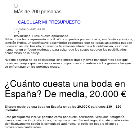
Más de 200 personas
CALCULAR MI PRESUPUESTO
Tu presupuesto es de:
- €
IVA incluido. Presupuesto aproximado.
Si bien una boda representa una ilusión compartida por los novios, sus familias y amigos,
también implica un significativo desembolso económico que no todas las parejas pueden
o desean asumir. Por ello, a pesar de la emoción inherente a la celebración, es crucial
mantener un enfoque moderado para evitar que los costes superen las posibilidades
económicas de la pareja.
Nuestro objetivo no es desilusionar, sino ofrecer datos y cifras transparentes para que
todas las parejas que decidan casarse comprendan con antelación los gastos a los que
se enfrentarán en los próximos meses.
¿Cuánto cuesta una boda en
España? De media, 20.000 €
El coste medio de una boda en España ronda los
20.000 €
para unos
130 – 150
invitados
.
Este presupuesto incluye partidas como banquete, ceremonia, vestuario, fotografía,
música, decoración, invitaciones, transporte y más. Sin embargo, el coste puede variar
significativamente según la comunidad autónoma, el estilo de boda o el tipo de
proveedores contratados.