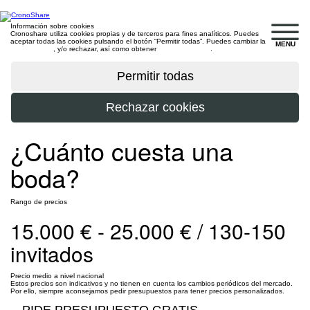
Información sobre cookies
Cronoshare utiliza cookies propias y de terceros para fines analíticos. Puedes
aceptar todas las cookies pulsando el botón “Permitir todas”. Puedes cambiar la
MENU
configuración
, y/o rechazar, así como obtener
más información
.
¿Cuánto cuesta una
boda?
Rango de precios
15.000 € - 25.000 € / 130-150
invitados
Precio medio a nivel nacional
Estos precios son indicativos y no tienen en cuenta los cambios periódicos del mercado.
Por ello, siempre aconsejamos pedir presupuestos para tener precios personalizados.