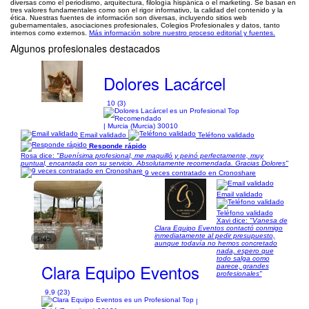
diversas como el periodismo, arquitectura, filología hispánica o el marketing. Se basan en
tres valores fundamentales como son el rigor informativo, la calidad del contenido y la
ética. Nuestras fuentes de información son diversas, incluyendo sitios web
gubernamentales, asociaciones profesionales, Colegios Profesionales y datos, tanto
internos como externos.
Más información sobre nuestro proceso editorial y fuentes.
Algunos profesionales destacados
Dolores Lacárcel
10 (3)
| Murcia (Murcia) 30010
Email validado
Teléfono validado
Responde rápido
Rosa dice:
"Buenísima profesional, me maquilló y peinó perfectamente, muy
puntual, encantada con su servicio. Absolutamente recomendada. Gracias Dolores"
9 veces contratado en Cronoshare
Email validado
Teléfono validado
Xavi dice:
"Vanesa de
Clara Equipo Eventos contactó conmigo
inmediatamente al pedir presupuesto,
1/45
aunque todavía no hemos concretado
nada, espero que
todo salga como
Clara Equipo Eventos
parece, grandes
profesionales"
9,9 (23)
|