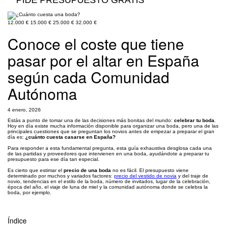
PIDE PRESUPUESTO GRATIS
12.000 €
15.000 €
25.000 €
32.000 €
Conoce el coste que tiene
pasar por el altar en España
según cada Comunidad
Autónoma
4 enero, 2026
Estás a punto de tomar una de las decisiones más bonitas del mundo:
celebrar tu boda
.
Hoy en día existe mucha información disponible para organizar una boda, pero una de las
principales cuestiones que se preguntan los novios antes de empezar a preparar el gran
día es:
¿cuánto cuesta casarse en España?
Para responder a esta fundamental pregunta, esta guía exhaustiva desglosa cada una
de las partidas y proveedores que intervienen en una boda, ayudándote a preparar tu
presupuesto para ese día tan especial.
Es cierto que estimar el
precio de una boda
no es fácil. El presupuesto viene
determinado por muchos y variados factores:
precio del vestido de novia
y del traje de
novio, tendencias en el estilo de la boda, número de invitados, lugar de la celebración,
época del año, el viaje de luna de miel y la comunidad autónoma donde se celebra la
boda, por ejemplo.
Índice