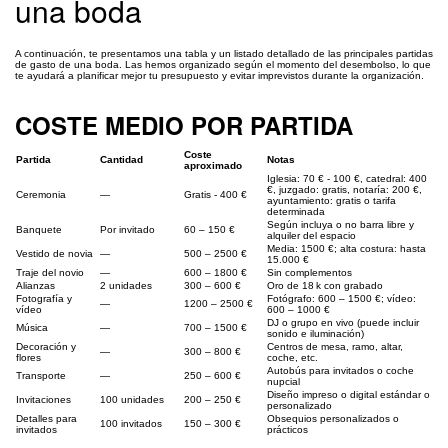
una boda
A continuación, te presentamos una tabla y un listado detallado de las principales partidas
de gasto de una boda. Las hemos organizado según el momento del desembolso, lo que
te ayudará a planificar mejor tu presupuesto y evitar imprevistos durante la organización.
COSTE MEDIO POR PARTIDA
Coste
Partida
Cantidad
Notas
aproximado
Iglesia: 70 € - 100 €, catedral: 400
€, juzgado: gratis, notaría: 200 €,
Ceremonia
—
Gratis - 400 €
ayuntamiento: gratis o tarifa
determinada
Según incluya o no barra libre y
Banquete
Por invitado
60 – 150 €
alquiler del espacio
Media: 1500 €; alta costura: hasta
Vestido de novia
—
500 – 2500 €
15.000 €
Traje del novio
—
600 – 1800 €
Sin complementos
Alianzas
2 unidades
300 – 600 €
Oro de 18 k con grabado
Fotografía y
Fotógrafo: 600 – 1500 €; vídeo:
—
1200 – 2500 €
vídeo
600 – 1000 €
DJ o grupo en vivo (puede incluir
Música
—
700 – 1500 €
sonido e iluminación)
Decoración y
Centros de mesa, ramo, altar,
—
300 – 800 €
flores
coche, etc.
Autobús para invitados o coche
Transporte
—
250 – 600 €
nupcial
Diseño impreso o digital estándar o
Invitaciones
100 unidades
200 – 250 €
personalizado
Detalles para
Obsequios personalizados o
100 invitados
150 – 300 €
invitados
prácticos