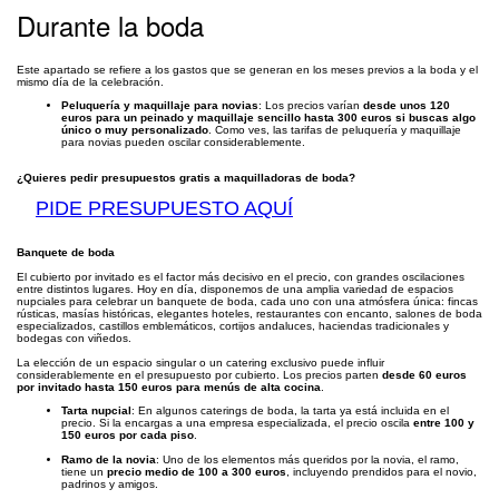
Durante la boda
Este apartado se refiere a los gastos que se generan en los meses previos a la boda y el
mismo día de la celebración.
Peluquería y maquillaje para novias
: Los precios varían
desde unos 120
euros para un peinado y maquillaje sencillo hasta 300 euros si buscas algo
único o muy personalizado
. Como ves, las tarifas de peluquería y maquillaje
para novias pueden oscilar considerablemente.
¿Quieres pedir presupuestos gratis a maquilladoras de boda?
PIDE PRESUPUESTO AQUÍ
Banquete de boda
El cubierto por invitado es el factor más decisivo en el precio, con grandes oscilaciones
entre distintos lugares. Hoy en día, disponemos de una amplia variedad de espacios
nupciales para celebrar un banquete de boda, cada uno con una atmósfera única: fincas
rústicas, masías históricas, elegantes hoteles, restaurantes con encanto, salones de boda
especializados, castillos emblemáticos, cortijos andaluces, haciendas tradicionales y
bodegas con viñedos.
La elección de un espacio singular o un catering exclusivo puede influir
considerablemente en el presupuesto por cubierto. Los precios parten
desde 60 euros
por invitado hasta 150 euros para menús de alta cocina
.
Tarta nupcial
: En algunos caterings de boda, la tarta ya está incluida en el
precio. Si la encargas a una empresa especializada, el precio oscila
entre 100 y
150 euros por cada piso
.
Ramo de la novia
: Uno de los elementos más queridos por la novia, el ramo,
tiene un
precio medio de 100 a 300 euros
, incluyendo prendidos para el novio,
padrinos y amigos.