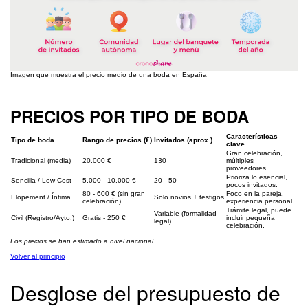
Imagen que muestra el precio medio de una boda en España
PRECIOS POR TIPO DE BODA
Características
Tipo de boda
Rango de precios (€)
Invitados (aprox.)
clave
Gran celebración,
Tradicional (media)
20.000 €
130
múltiples
proveedores.
Prioriza lo esencial,
Sencilla / Low Cost
5.000 - 10.000 €
20 - 50
pocos invitados.
80 - 600 € (sin gran
Foco en la pareja,
Elopement / Íntima
Solo novios + testigos
celebración)
experiencia personal.
Trámite legal, puede
Variable (formalidad
Civil (Registro/Ayto.)
Gratis - 250 €
incluir pequeña
legal)
celebración.
Los precios se han estimado a nivel nacional.
Volver al principio
Desglose del presupuesto de