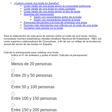
¿Cuánto cuesta una boda en España?
Coste medio de una boda según la comunidad autónoma
Coste medio de una boda en otras ciudades
Coste medio de una boda según el tipo de boda
Desglose del presupuesto
Gasto con proveedores antes de la boda
Gasto con proveedores durante la boda
Preguntas frecuentes a la hora de organizar una boda
Factores más importantes que influyen en el coste de una boda
Consejos para ahorrar en tu boda
Para la elaboración de esta guía de precios sobre el coste de una boda, hemos
consultado fuentes estadísticas oficiales (Instituto Nacional de Estadística - INE), así
como expertos colaboradores de Cronoshare, a fin de ser un reflejo de la tendencia
actual del sector de las bodas en España.
Calcula tu presupuesto para celebrar una boda
Indica el nº de invitados y pulsa el botón 'Calcular mi presupuesto'
Menos de 20 personas
Entre 20 y 50 personas
Entre 50 y 100 personas
Entre 100 y 150 personas
Entre 150 y 200 personas