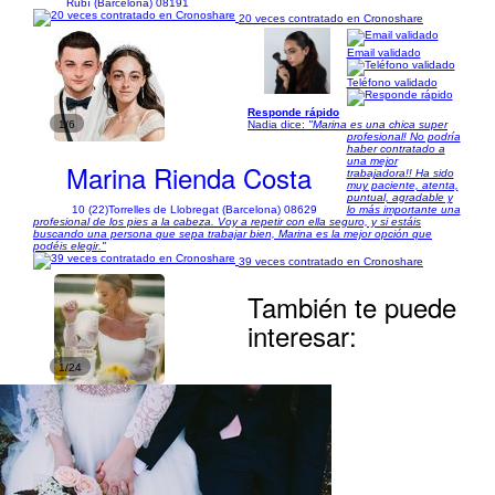
Rubí (Barcelona) 08191
20 veces contratado en Cronoshare
Email validado
Teléfono validado
Responde rápido
1/6
Nadia dice:
"Marina es una chica super
profesional! No podría
haber contratado a
una mejor
Marina Rienda Costa
trabajadora!! Ha sido
muy paciente, atenta,
puntual, agradable y
10 (22)
Torrelles de Llobregat (Barcelona) 08629
lo más importante una
profesional de los pies a la cabeza. Voy a repetir con ella seguro, y si estáis
buscando una persona que sepa trabajar bien, Marina es la mejor opción que
podéis elegir."
39 veces contratado en Cronoshare
También te puede
interesar:
1/24