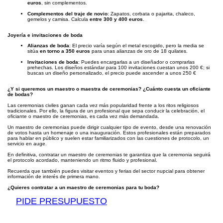
euros
, sin complementos.
Complementos del traje de novio
: Zapatos, corbata o pajarita, chaleco,
gemelos y camisa. Calcula
entre 300 y 400 euros
.
Joyería e invitaciones de boda
Alianzas de boda
: El precio varía según el metal escogido, pero la media se
sitúa
en torno a 350 euros
para unas alianzas de oro de 18 quilates.
Invitaciones de boda
: Puedes encargarlas a un diseñador o comprarlas
prehechas. Los diseños estándar para 100 invitaciones cuestan unos 200 €; si
buscas un diseño personalizado, el precio puede ascender a unos 250 €
¿Y si queremos un maestro o maestra de ceremonias? ¿Cuánto cuesta un oficiante
de bodas?
Las ceremonias civiles ganan cada vez más popularidad frente a los ritos religiosos
tradicionales. Por ello, la figura de un profesional que sepa conducir la celebración, el
oficiante o maestro de ceremonias, es cada vez más demandada.
Un maestro de ceremonias puede dirigir cualquier tipo de evento, desde una renovación
de votos hasta un homenaje o una inauguración. Estos profesionales están preparados
para hablar en público y suelen estar familiarizados con las cuestiones de protocolo, un
servicio en auge.
En definitiva, contratar un maestro de ceremonias te garantiza que la ceremonia seguirá
el protocolo acordado, manteniendo un ritmo fluido y profesional.
Recuerda que también puedes visitar eventos y ferias del sector nupcial para obtener
información de interés de primera mano.
¿Quieres contratar a un maestro de ceremonias para tu boda?
PIDE PRESUPUESTO