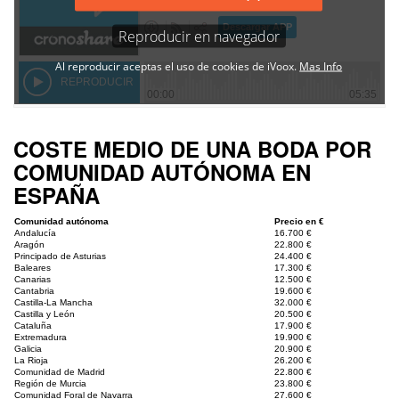
COSTE MEDIO DE UNA BODA POR
COMUNIDAD AUTÓNOMA EN
ESPAÑA
Comunidad autónoma
Precio en €
Andalucía
16.700 €
Aragón
22.800 €
Principado de Asturias
24.400 €
Baleares
17.300 €
Canarias
12.500 €
Cantabria
19.600 €
Castilla-La Mancha
32.000 €
Castilla y León
20.500 €
Cataluña
17.900 €
Extremadura
19.900 €
Galicia
20.900 €
La Rioja
26.200 €
Comunidad de Madrid
22.800 €
Región de Murcia
23.800 €
Comunidad Foral de Navarra
27.600 €