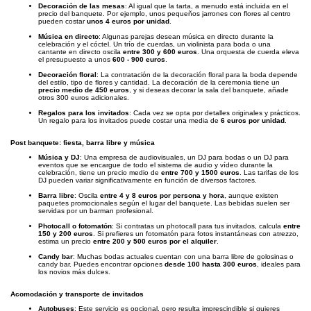
Decoración de las mesas
: Al igual que la tarta, a menudo está incluida en el
precio del banquete. Por ejemplo, unos pequeños jarrones con flores al centro
pueden costar
unos 4 euros por unidad
.
Música en directo
: Algunas parejas desean música en directo durante la
celebración y el cóctel. Un trío de cuerdas, un violinista para boda o una
cantante en directo oscila
entre 300 y 600 euros
. Una orquesta de cuerda eleva
el presupuesto a unos
600 - 900 euros
.
Decoración floral
: La contratación de la decoración floral para la boda depende
del estilo, tipo de flores y cantidad. La decoración de la ceremonia tiene un
precio medio de 450 euros
, y si deseas decorar la sala del banquete, añade
otros 300 euros adicionales.
Regalos para los invitados
: Cada vez se opta por detalles originales y prácticos.
Un regalo para los invitados puede costar una media de
6 euros por unidad
.
Post banquete: fiesta, barra libre y música
Música y DJ
: Una empresa de audiovisuales, un DJ para bodas o un DJ para
eventos que se encargue de todo el sistema de audio y vídeo durante la
celebración, tiene un precio medio de
entre 700 y 1500 euros
. Las tarifas de los
DJ pueden variar significativamente en función de diversos factores.
Barra libre
: Oscila
entre 4 y 8 euros por persona y hora
, aunque existen
paquetes promocionales según el lugar del banquete. Las bebidas suelen ser
servidas por un barman profesional.
Photocall o fotomatón
: Si contratas un photocall para tus invitados, calcula
entre
150 y 200 euros
. Si prefieres un fotomatón para fotos instantáneas con atrezzo,
estima un precio
entre 200 y 500 euros por el alquiler
.
Candy bar
: Muchas bodas actuales cuentan con una barra libre de golosinas o
candy bar. Puedes encontrar opciones
desde 100 hasta 300 euros
, ideales para
los novios más dulces.
Acomodación y transporte de invitados
Autobuses
: Este servicio es opcional, pero resulta imprescindible si quieres