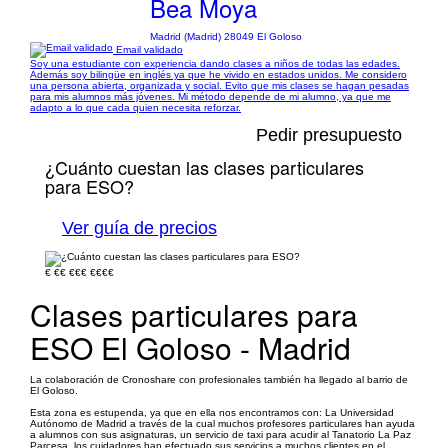
Bea Moya
Madrid (Madrid) 28049 El Goloso
Email validado
Soy una estudiante con experiencia dando clases a niños de todas las edades.
Además soy bilingüe en inglés ya que he vivido en estados unidos. Me considero
una persona abierta, organizada y social. Evito que mis clases se hagan pesadas
para mis alumnos más jóvenes. Mi método depende de mi alumno, ya que me
adapto a lo que cada quien necesita reforzar.
Pedir presupuesto
¿Cuánto cuestan las clases particulares
para ESO?
Ver guía de precios
€
€€
€€€
€€€€
Clases particulares para
ESO El Goloso - Madrid
La colaboración de Cronoshare con profesionales también ha llegado al barrio de
El Goloso.
Esta zona es estupenda, ya que en ella nos encontramos con: La Universidad
Autónomo de Madrid a través de la cual muchos profesores particulares han ayuda
a alumnos con sus asignaturas, un servicio de taxi para acudir al Tanatorio La Paz
Parcesa, los cuidadores han efectuado sus servicios a muchos clientes en el