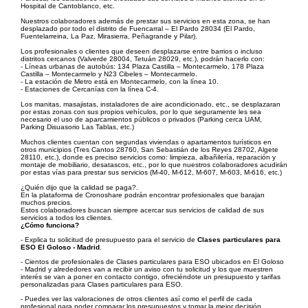
Hospital de Cantoblanco, etc.
Nuestros colaboradores además de prestar sus servicios en esta zona, se han
desplazado por todo el distrito de Fuencarral – El Pardo 28034 (El Pardo,
Fuentelarreina, La Paz, Mirasierra, Peñagrande y Pilar).
Los profesionales o clientes que deseen desplazarse entre barrios o incluso
distritos cercanos (Valverde 28004, Tetuán 28029, etc.), podrán hacerlo con:
- Líneas urbanas de autobús: 134 Plaza Castilla – Montecarmelo, 178 Plaza
Castilla – Montecarmelo y N23 Cibeles – Montecarmelo.
- La estación de Metro está en Montecarmelo, con la línea 10.
- Estaciones de Cercanías con la línea C-4.
Los manitas, masajistas, instaladores de aire acondicionado, etc., se desplazaran
por estas zonas con sus propios vehículos, por lo que seguramente les sea
necesario el uso de aparcamientos públicos o privados (Parking cerca UAM,
Parking Disuasorio Las Tablas, etc.)
Muchos clientes cuentan con segundas viviendas o apartamentos turísticos en
otros municipios (Tres Cantos 28760, San Sebastián de los Reyes 28702, Algete
28110, etc.), donde es preciso servicios como: limpieza, albañilería, reparación y
montaje de mobiliario, desatascos, etc., por lo que nuestros colaboradores acudirán
por estas vías para prestar sus servicios (M-40, M-612, M-607, M-603, M-616, etc.)
¿Quién dijo que la calidad se paga?.
En la plataforma de Cronoshare podrán encontrar profesionales que barajan
muchos precios.
Estos colaboradores buscan siempre acercar sus servicios de calidad de sus
servicios a todos los clientes.
¿Cómo funciona?
- Explica tu solicitud de presupuesto para el servicio de
Clases particulares para
ESO El Goloso - Madrid
.
- Cientos de profesionales de Clases particulares para ESO ubicados en El Goloso
- Madrid y alrededores van a recibir un aviso con tu solicitud y los que muestren
interés se van a poner en contacto contigo, ofreciéndote un presupuesto y tarifas
personalizadas para Clases particulares para ESO.
- Puedes ver las valoraciones de otros clientes así como el perfil de cada
profesional para poder comparar los presupuestos y tomar la mejor decisión.