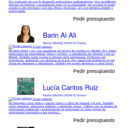
Soy graduado de una fp desarrollo aplicaciones multiplataforma, hice bachillerato
ciencias tecnologico y actualmente estoy en la universidad, me encanta el poder
ayudar a otro chicos/as y por eso ofrezco mi ayuda, soy una persona amable y
responsable.
Pedir presupuesto
Barin Al Ali
Madrid (Madrid) 28049 El Goloso
Email validado
Me llamo Barin y soy una estudiante de tercero de química en Madrid. Doy clases
particulares de matemáticas, física y química, a estudiantes de primaria y eso en
Madrid. También suelo ayudar a reforzar otras asignaturas. Profesora con
experiencia, sobretodo con alumnos de la eso. Doy clases principalmente en las
zonas de mirasierra o alrededores. También me puedo desplazar a otras zonas.
Pedir presupuesto
Lucía Cantos Ruiz
Madrid (Madrid) 28049 El Goloso
Email validado
He trabajado como niñera y dando clases a niños de primaria y la eso. También
como camarera, relaciones públicas y paseando perros. Trabajo con un equipo de
voluntariado ambiental y anteriormente he participado en otros grupos de
voluntariado orientados a las persona...
Pedir presupuesto