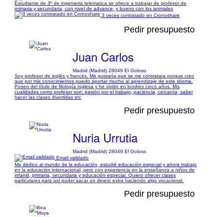
Estudiante de 3º de ingenieria telematica se ofrece a trabajar de profesor de
primaria y secundaria, con nivel de advance, y bueno con los animales
3 veces contratado en Cronoshare
Pedir presupuesto
Juan Carlos
Madrid (Madrid) 28049 El Goloso
Soy profesor de inglés y francés. Me gustaría que se me contratara porque creo
que por mis conocimientos puedo aportar mucho al aprendizaje de este idioma.
Poseo del título de filología inglesa y he vivido en londres cinco años. Mis
cualidades como profesor son: pasión por el trabajo, paciencia, cercanía, saber
hacer las clases divertidas etc
Pedir presupuesto
Nuria Urrutia
Madrid (Madrid) 28049 El Goloso
Email validado
Me dedico al mundo de la educación, estudié educación especial y ahora trabajo
en la educación internacional, pero con experiencia en la enseñanza a niños de
infantil, primaria, secundaria y educación especial. Quiero ofrecer clases
particulares para así poder sacar un dinero extra haciendo algo vocacional.
Pedir presupuesto