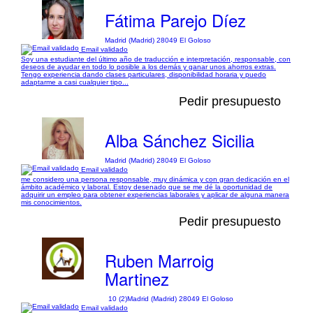
Fátima Parejo Díez
Madrid (Madrid) 28049 El Goloso
Email validado
Soy una estudiante del último año de traducción e interpretación, responsable, con
deseos de ayudar en todo lo posible a los demás y ganar unos ahorros extras.
Tengo experiencia dando clases particulares, disponibilidad horaria y puedo
adaptarme a casi cualquier tipo...
Pedir presupuesto
Alba Sánchez Sicilia
Madrid (Madrid) 28049 El Goloso
Email validado
me considero una persona responsable, muy dinámica y con gran dedicación en el
ámbito académico y laboral. Estoy desenado que se me dé la oportunidad de
adquirir un empleo para obtener experiencias laborales y aplicar de alguna manera
mis conocimientos.
Pedir presupuesto
Ruben Marroig
Martinez
10 (2)
Madrid (Madrid) 28049 El Goloso
Email validado