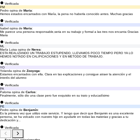
Verificada
PM
Pedro opina de
Maria
:
Hemos estados encantados con María, la pena no haberla conocido antes. Muchas gracias
Verificada
IS
Isabel opina de
Maria
:
Me parece una persona responsable,seria en su trabajo y formal a las tres nos encanta Gracias
Maria
Verificada
ML
María Luisa opina de
Nerea
:
ESTA REALIZANDO UN TRABAJO ESTUPENDO, LLEVAMOS POCO TIEMPO PERO YA LO
HEMOS NOTADO EN CALIFICACIONES Y EN METODO DE TRABAJO.
Verificada
YO
Yolanda opina de
Zooyoga
:
Estamos encantados con ella. Clara en las explicaciones y consigue atraer la atención y el
interés del alumno
Verificada
PA
Paloma opina de
Carlos
:
Finalmente, sólo dio una clase pero fue exquisito en su trato y educadísimo
Verificada
PE
Pedro opina de
Benjamín
:
Es la primera vez que utilizo este servicio. Y tengo que decir que Benjamin es una excelente
persona, se ha volcado con nuestro hijo en ayudarle en todas las materias y gracias a tu
dedicación y...
Verificada
Servicios relacionados