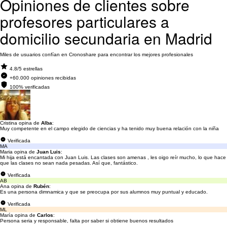
Opiniones de clientes sobre
profesores particulares a
domicilio secundaria en Madrid
Miles de usuarios confían en Cronoshare para encontrar los mejores profesionales
4.8/5 estrellas
+60.000 opiniones recibidas
100% verificadas
Cristina opina de
Alba
:
Muy competente en el campo elegido de ciencias y ha tenido muy buena relación con la niña
Verificada
MA
Maria opina de
Juan Luis
:
Mi hija está encantada con Juan Luis. Las clases son amenas , les oigo reír mucho, lo que hace
que las clases no sean nada pesadas. Así que, fantástico.
Verificada
AB
Ana opina de
Rubén
:
Es una persona dimnamica y que se preocupa por sus alumnos muy puntual y educado.
Verificada
ML
María opina de
Carlos
:
Persona seria y responsable, falta por saber si obtiene buenos resultados