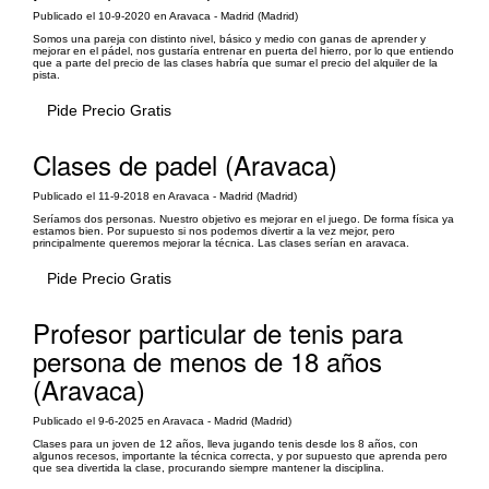
Publicado el 10-9-2020 en Aravaca - Madrid (Madrid)
Somos una pareja con distinto nivel, básico y medio con ganas de aprender y
mejorar en el pádel, nos gustaría entrenar en puerta del hierro, por lo que entiendo
que a parte del precio de las clases habría que sumar el precio del alquiler de la
pista.
Pide Precio Gratis
Clases de padel (Aravaca)
Publicado el 11-9-2018 en Aravaca - Madrid (Madrid)
Seríamos dos personas. Nuestro objetivo es mejorar en el juego. De forma física ya
estamos bien. Por supuesto si nos podemos divertir a la vez mejor, pero
principalmente queremos mejorar la técnica. Las clases serían en aravaca.
Pide Precio Gratis
Profesor particular de tenis para
persona de menos de 18 años
(Aravaca)
Publicado el 9-6-2025 en Aravaca - Madrid (Madrid)
Clases para un joven de 12 años, lleva jugando tenis desde los 8 años, con
algunos recesos, importante la técnica correcta, y por supuesto que aprenda pero
que sea divertida la clase, procurando siempre mantener la disciplina.