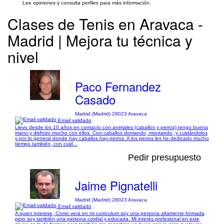
Lee opiniones y consulta perfiles para más información.
Clases de Tenis en Aravaca -
Madrid | Mejora tu técnica y
nivel
Paco Fernandez
Casado
Madrid (Madrid) 28023 Aravaca
Email validado
Llevo desde los 10 años en contacto con animales (caballos y perros) tengo buena
mano y disfruto mucho con ellos. Con caballos domando, montando, y cuidándolos
y por lo general donde hay caballos hay perros. A los perros les he dedicado mucho
tiempo también, con cuid...
Pedir presupuesto
Jaime Pignatelli
Madrid (Madrid) 28023 Aravaca
Email validado
A quien interese, Como verá en mi curriculum soy una persona altamente formada
pero soy también una persona cordial y educada. Mi interés profesional en este