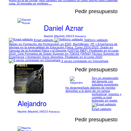
grupo es la de formar, pero también me considero un buen apoyo para cualquier
cosa. Si necesita un profesor ...
Pedir presupuesto
Daniel Aznar
Madrid (Madrid) 28023 Aravaca
Email validado
Teléfono validado
Máster en Formación del Profesorado en ESO, Bachillerato, FP y Enseñanza de
Idiomas en la especialidad de Educación Física. Curso 2024-2025. Grado en
Ciencias de la Actividad Fisica y el Deporte (CAFYD/ INEF). Finalizado en el curso
2024. Ciclo Formativa de Grado Superior en TSEAS (TAFAD) Técnico Superior de
Enseñanza y Animación Socio deportiva. Finalizado en el curso 2020
3 veces contratado en Cronoshare
Pedir presupuesto
Soy un apasionado
del deporte con
estudios superiores,
he desempeñado labores de monitor
1/1
deportivo a lo largo de mi carrera
profesional, practico y
compito a nivel
Alejandro
federado en padel.
Email validado
Madrid (Madrid) 28023 Aravaca
Pedir presupuesto