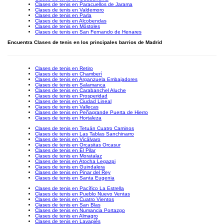
Clases de tenis en Paracuellos de Jarama
Clases de tenis en Valdemoro
Clases de tenis en Parla
Clases de tenis en Alcobendas
Clases de tenis en Móstoles
Clases de tenis en San Fernando de Henares
Encuentra Clases de tenis en los principales barrios de Madrid
Clases de tenis en Retiro
Clases de tenis en Chamberí
Clases de tenis en Arganzuela Embajadores
Clases de tenis en Salamanca
Clases de tenis en Carabanchel Aluche
Clases de tenis en Prosperidad
Clases de tenis en Ciudad Lineal
Clases de tenis en Vallecas
Clases de tenis en Peñagrande Puerta de Hierro
Clases de tenis en Hortaleza
Clases de tenis en Tetuán Cuatro Caminos
Clases de tenis en Las Tablas Sanchinarro
Clases de tenis en Vicálvaro
Clases de tenis en Orcasitas Orcasur
Clases de tenis en El Pilar
Clases de tenis en Moratalaz
Clases de tenis en Atocha Legazpi
Clases de tenis en Guindalera
Clases de tenis en Pinar del Rey
Clases de tenis en Santa Eugenia
Clases de tenis en Pacífico La Estrella
Clases de tenis en Pueblo Nuevo Ventas
Clases de tenis en Cuatro Vientos
Clases de tenis en San Blas
Clases de tenis en Numancia Portazgo
Clases de tenis en Almagro
Clases de tenis en Lavapiés