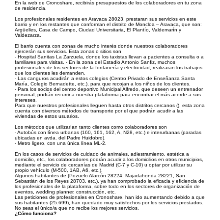
En la web de Cronoshare, recibirás presupuestos de los colaboradores en tu zona
de residencia.
Los profesionales residentes en Aravaca 28023, prestaran sus servicios en este
barrio y en los restantes que conforman el distrito de Moncloa – Aravaca, que son:
Argüelles, Casa de Campo, Ciudad Universitaria, El Plantío, Valdemarín y
Valdezarza.
El barrio cuenta con zonas de mucho interés donde nuestros colaboradores
ejercerán sus servicios. Esta zonas o sitios son
- Hospital Sanitas La Zarzuela, donde los taxistas llevan a pacientes a consulta o a
familiares para visitas. - En la zona del Estadio Antonio Sanfiz, muchos
profesionales de los sectores de la fontanería y electricidad, realizaran los trabajos
que los clientes les demanden.
- Las canguros acudirán a estos colegios (Centro Privado de Enseñanza Santa
María, Colegio Bernadette, etc.), para que recojan a los niños de los clientes.
- Para los socios del centro deportivo Municipal Alfredo, que deseen un entrenador
personal, podrán recurrir a nuestra plataforma para encontrar el más acorde a sus
intereses.
Para que nuestros profesionales lleguen hasta otros distritos cercanos (), esta zona
cuenta con diversos métodos de transporte por el que podrán acudir a las
viviendas de estos usuarios.
Los métodos que utilizarían tanto clientes como colaboradores son
- Autobús con línea urbanas (160, 161, 162, A, N28, etc.) e interurbanas (paradas
ubicadas en avda. del Padre Huidobro).
- Metro ligero, con una única línea ML-2.
En los casos de servicios de cuidado de animales, adiestramiento, estética a
domicilio, etc., los colaboradores podrán acudir a los domicilios en otros municipios,
mediante el servicio de cercanías de Madrid (C-7 y C-10) u optar por utilizar su
propio vehículo (M-500, 1AB, A6, etc.).
Algunos habitantes de (Pozuelo Alarcón 28224, Majadahonda 28221, San
Sebastián de los Reyes 28703, etc.), ya han comprobado la eficacia y eficiencia de
los profesionales de la plataforma, sobre todo en los sectores de organización de
eventos, wedding planner, construcción, etc.
Las peticiones de profesionales en Cronoshare, han ido aumentando debido a que
sus habitantes (25.699), han quedado muy satisfechos por los servicios prestados.
No seas el único/a que no recibe los mejores servicios.
¿Cómo funciona?