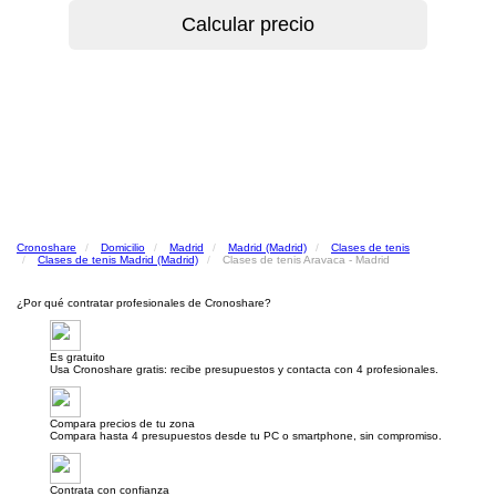
Cronoshare
Domicilio
Madrid
Madrid (Madrid)
Clases de tenis
Clases de tenis Madrid (Madrid)
Clases de tenis Aravaca - Madrid
¿Por qué contratar profesionales de Cronoshare?
Es gratuito
Usa Cronoshare gratis: recibe presupuestos y contacta con 4 profesionales.
Compara precios de tu zona
Compara hasta 4 presupuestos desde tu PC o smartphone, sin compromiso.
Contrata con confianza