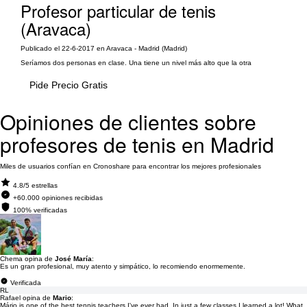
Profesor particular de tenis
(Aravaca)
Publicado el 22-6-2017 en Aravaca - Madrid (Madrid)
Seríamos dos personas en clase. Una tiene un nivel más alto que la otra
Pide Precio Gratis
Opiniones de clientes sobre
profesores de tenis en Madrid
Miles de usuarios confían en Cronoshare para encontrar los mejores profesionales
4.8/5 estrellas
+60.000 opiniones recibidas
100% verificadas
Chema opina de
José María
:
Es un gran profesional, muy atento y simpático, lo recomiendo enormemente.
Verificada
RL
Rafael opina de
Mario
:
Mário is one of the best tennis teachers I've ever had. In just a few classes I learned a lot! What