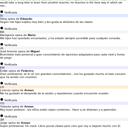
would take a long time to learn from another teacher, he teaches in the best way in which we
mix...
Verificada
SI
Silvia opina de
Eduardo
:
Según mis hijas explica muy bien y les gusta la dinámica de las clases
Verificada
MA
Maríajesús opina de
Mario
:
Mis hijos han quedado encantados, y ha estado siempre accesible para cualquier consulta.
Verificada
JA
José Antonio opina de
Miguel
:
Buenísimo trato personal y gran conocimiento de ejercicios adaptados para cada nivel y forma
de juego
Verificada
EM
Emilio opina de
Federico
:
Gran profesional, se le vé con grandes conocimientos , nos ha gustado mucho el trato cercano
que ha tenido con nosotros
Verificada
LO
Lorenzo opina de
Arman
:
Me ha gustado el desarrollo de la sesión y repetiremos cuando encuentre ocasión.
Verificada
YO
Yolanda opina de
Arman
:
Muy buen profesor , los niños están súper contentos . Hace q se diviertan y q aprendan .
Verificada
JM
Jorge opina de
Arman
:
Super profesional. Un crack. Llevo pocas clases pero creo que voy a mejorar mucho con él.