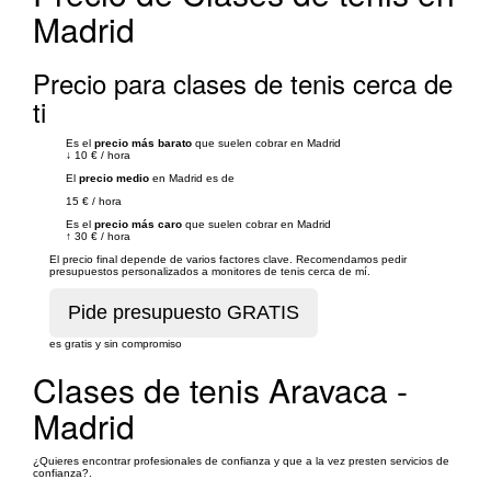
Madrid
Precio para clases de tenis cerca de
ti
Es el
precio más barato
que suelen cobrar en Madrid
↓
10 €
/
hora
El
precio medio
en Madrid es de
15 €
/
hora
Es el
precio más caro
que suelen cobrar en Madrid
↑
30 €
/
hora
El precio final depende de varios factores clave. Recomendamos pedir
presupuestos personalizados a monitores de tenis cerca de mí.
es gratis y sin compromiso
Clases de tenis Aravaca -
Madrid
¿Quieres encontrar profesionales de confianza y que a la vez presten servicios de
confianza?.