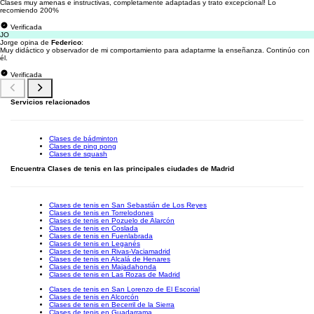
Clases muy amenas e instructivas, completamente adaptadas y trato excepcional! Lo
recomiendo 200%
Verificada
JO
Jorge opina de
Federico
:
Muy didáctico y observador de mi comportamiento para adaptarme la enseñanza. Continúo con
él.
Verificada
Servicios relacionados
Clases de bádminton
Clases de ping pong
Clases de squash
Encuentra Clases de tenis en las principales ciudades de Madrid
Clases de tenis en San Sebastián de Los Reyes
Clases de tenis en Torrelodones
Clases de tenis en Pozuelo de Alarcón
Clases de tenis en Coslada
Clases de tenis en Fuenlabrada
Clases de tenis en Leganés
Clases de tenis en Rivas-Vaciamadrid
Clases de tenis en Alcalá de Henares
Clases de tenis en Majadahonda
Clases de tenis en Las Rozas de Madrid
Clases de tenis en San Lorenzo de El Escorial
Clases de tenis en Alcorcón
Clases de tenis en Becerril de la Sierra
Clases de tenis en Guadarrama