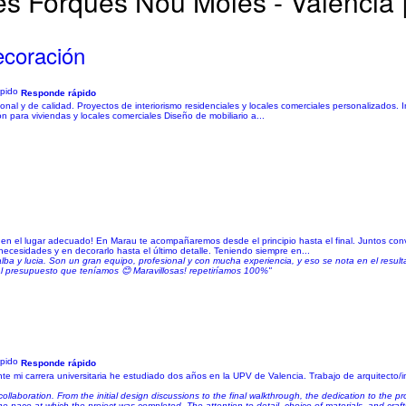
s Forques Nou Moles - Valencia | 
ecoración
Responde rápido
sional y de calidad. Proyectos de interiorismo residenciales y locales comerciales personalizados.
n para viviendas y locales comerciales Diseño de mobiliario a...
s en el lugar adecuado! En Marau te acompañaremos desde el principio hasta el final. Juntos con
 necesidades y en decorarlo hasta el último detalle. Teniendo siempre en...
ba y lucia. Son un gran equipo, profesional y con mucha experiencia, y eso se nota en el resul
 al presupuesto que teníamos 😊 Maravillosas! repetiríamos 100%"
Responde rápido
te mi carrera universitaria he estudiado dos años en la UPV de Valencia. Trabajo de arquitecto/
llaboration. From the initial design discussions to the final walkthrough, the dedication to the 
 pace at which the project was completed. The attention to detail, choice of materials, and cra