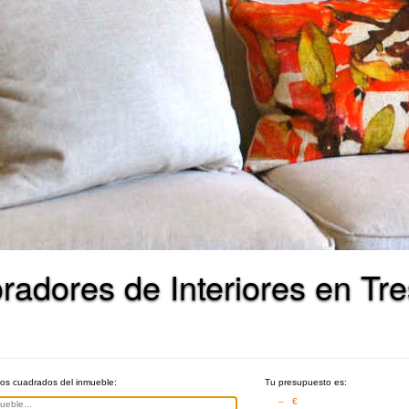
radores de Interiores en Tr
ros cuadrados del inmueble:
Tu presupuesto es:
– €