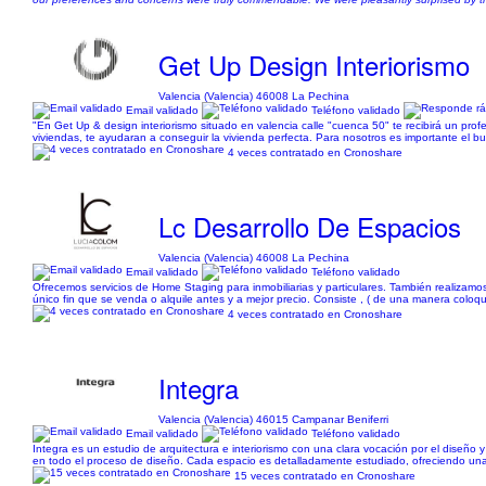
Get Up Design Interiorismo
Valencia (Valencia) 46008 La Pechina
Email validado
Teléfono validado
"En Get Up & design interiorismo situado en valencia calle "cuenca 50" te recibirá un prof
viviendas, te ayudaran a conseguir la vivienda perfecta. Para nosotros es importante el b
4 veces contratado en Cronoshare
Lc Desarrollo De Espacios
Valencia (Valencia) 46008 La Pechina
Email validado
Teléfono validado
Ofrecemos servicios de Home Staging para inmobiliarias y particulares. También realizam
único fin que se venda o alquile antes y a mejor precio. Consiste , ( de una manera coloqui
4 veces contratado en Cronoshare
Integra
Valencia (Valencia) 46015 Campanar Beniferri
Email validado
Teléfono validado
Integra es un estudio de arquitectura e interiorismo con una clara vocación por el diseño
en todo el proceso de diseño. Cada espacio es detalladamente estudiado, ofreciendo una 
15 veces contratado en Cronoshare