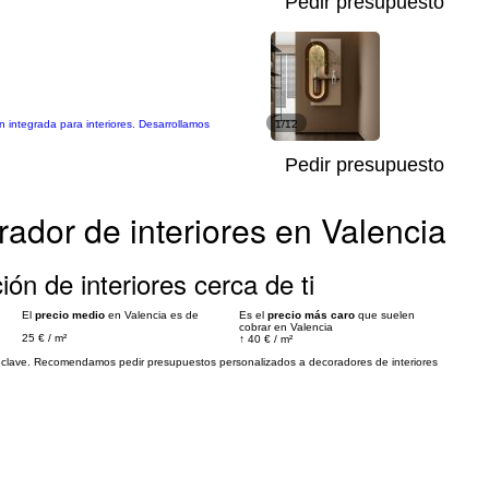
Pedir presupuesto
 integrada para interiores. Desarrollamos
1/12
Pedir presupuesto
ador de interiores en Valencia
ón de interiores cerca de ti
El
precio medio
en Valencia es de
Es el
precio más caro
que suelen
cobrar en Valencia
25 €
/
m²
↑
40 €
/
m²
es clave. Recomendamos pedir presupuestos personalizados a decoradores de interiores