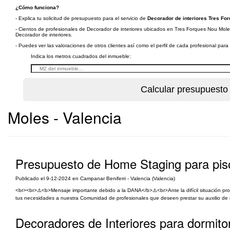
¿Cómo funciona?
- Explica tu solicitud de presupuesto para el servicio de
Decorador de interiores Tres Fo
- Cientos de profesionales de Decorador de interiores ubicados en Tres Forques Nou Moles 
Decorador de interiores.
- Puedes ver las valoraciones de otros clientes así como el perfil de cada profesional par
Indica los metros cuadrados del inmueble:
Moles - Valencia
Presupuesto de Home Staging para piso
Publicado el 9-12-2024 en Campanar Beniferri - Valencia (Valencia)
<br><br>⚠️<b>Mensaje importante debido a la DANA</b>⚠️<br>Ante la difícil situación p
tus necesidades a nuestra Comunidad de profesionales que deseen prestar su auxilio de ma
Decoradores de Interiores para dormito