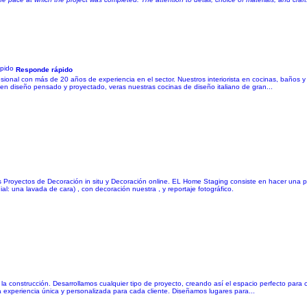
Responde rápido
esional con más de 20 años de experiencia en el sector. Nuestros interiorista en cocinas, baños y
uen diseño pensado y proyectado, veras nuestras cocinas de diseño italiano de gran...
os Proyectos de Decoración in situ y Decoración online. EL Home Staging consiste en hacer una p
al: una lavada de cara) , con decoración nuestra , y reportaje fotográfico.
 y la construcción. Desarrollamos cualquier tipo de proyecto, creando así el espacio perfecto pa
experiencia única y personalizada para cada cliente. Diseñamos lugares para...