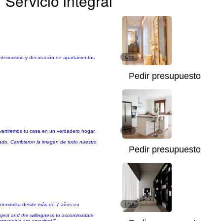
Servicio integral
 Interiorismo y decoración de apartamentos
1/20
Pedir presupuesto
vertiremos tu casa en un verdadero hogar,
1/9
tado. Cambiaron la imagen de todo nuestro
Pedir presupuesto
interiorista desde más de 7 años en
1/15
project and the willingness to accommodate
ftsmanship are amazing!!"