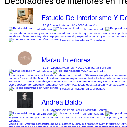
Decoradores de interiores en Tre
Estudio De Interiorismo Y D
10 (1)
Valencia (Valencia) 46005 Gran Vía
Email validado
Teléfono validado
Estudio de interiorismo y decoración, orientado a clientes que requieren un servicio profe
turísticos. Reformas integrales, equipo profesional y especializado. Proyectos de decoració
4 veces contratado en Cronoshare
Marau Interiores
10 (4)
Valencia (Valencia) 46015 Campanar Beniferri
Email validado
Teléfono validado
Todo proyecto cuenta una historia, un deseo o un sueño. Si quieres cumplir el tuyo ¡está
bonito y funcional. En Marau Interiores, somos expertas en distribuir el espacio según tus
Eva dice:
"La mejor decisión que hemos tomado ha sido dejar nuestro piso en manos de al
piso e hicieron un proyecto fantástico! Contaron con todas nuestras ideas y se ajustaron
2 veces contratado en Cronoshare
Andrea Baldo
10 (2)
Valencia (Valencia) 46001 Mercado Central
Email validado
Teléfono validado
Soy Andrea, me he graduado con laude en Arquitectura en Venencia - IUAV (Italia) y duran
Valencia.
Emilia dice:
"Andrea demonstrated an exceptional level of professionalism throughout our co
our preferences and concerns were truly commendable. We were pleasantly surprised by the