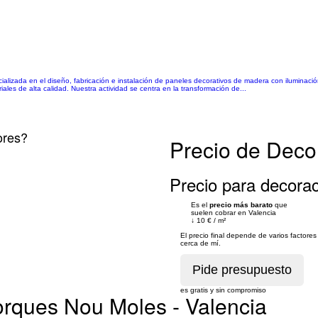
lizada en el diseño, fabricación e instalación de paneles decorativos de madera con iluminación
es de alta calidad. Nuestra actividad se centra en la transformación de...
ores?
Precio de Decor
Precio para decoraci
Es el
precio más barato
que
suelen cobrar en Valencia
↓
10 €
/
m²
El precio final depende de varios factor
cerca de mí.
es gratis y sin compromiso
orques Nou Moles - Valencia