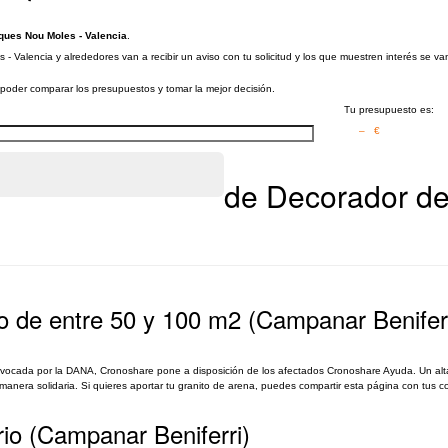
rques Nou Moles - Valencia
.
- Valencia y alrededores van a recibir un aviso con tu solicitud y los que muestren interés se v
a poder comparar los presupuestos y tomar la mejor decisión.
Tu presupuesto es:
– €
de Decorador de
 de entre 50 y 100 m2 (Campanar Beniferr
rovocada por la DANA, Cronoshare pone a disposición de los afectados Cronoshare Ayuda. Un alt
nera solidaria. Si quieres aportar tu granito de arena, puedes compartir esta página con tus co
rio (Campanar Beniferri)