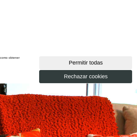
sí como obtener
más