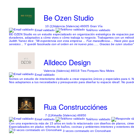
Be Ozen Studio
10 (1)
Valencia (Valencia) 46005 Gran Vía
Email validado
Teléfono validado
BE·OZEN Studio es un estudio especializado en organización estratégica de espacios par
duraderos, adaptados a cómo vives o cómo trabaja tu negocio. Trabajamos con un método 
Judith Yanez dice:
"Mi experiencia con esta empresa ... Fue maravillosoa.... Hace pico que
servicios .. Y quedé fascinada con el orden en mi nuevo piso...... Gracias be ozen studuo"
Alldeco Design
Valencia (Valencia) 46018 Tres Forques Nou Moles
Email validado
Somos un estudio de interiorismo dedicado a crear espacios únicos y especiales para ti. 
Nos adaptamos a tus necesidades y presupuesto para diseñar tu espacio ideal!. No pue
Rua Construcciónes
7 (1)
Xirivella (Valencia) 46950
Email validado
Teléfono validado
Con una experiencia más de 15 años en todo lo relacionado con diseños de planos, cimen
Especializados en pladur, reforma de baños, cocinas y ambientes interiores y exteriores del
3 veces contratado en Cronoshare