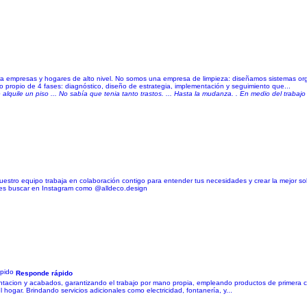
a empresas y hogares de alto nivel. No somos una empresa de limpieza: diseñamos sistemas orga
propio de 4 fases: diagnóstico, diseño de estrategia, implementación y seguimiento que...
 alquile un piso ... No sabía que tenia tanto trastos. ... Hasta la mudanza. . En medio del trabaj
Nuestro equipo trabaja en colaboración contigo para entender tus necesidades y crear la mejor s
des buscar en Instagram como @alldeco.design
Responde rápido
tacion y acabados, garantizando el trabajo por mano propia, empleando productos de primera ca
 hogar. Brindando servicios adicionales como electricidad, fontanería, y...