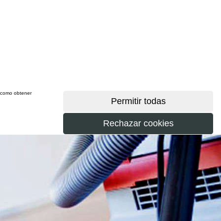
sí como obtener
más