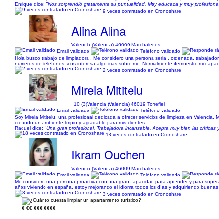
Enrique dice:
"Nos sorprendió gratamente su puntualidad. Muy educada y muy profesional.
9 veces contratado en Cronoshare
Alina Alina
Valencia (Valencia) 46009 Marchalenes
Email validado
Teléfono validado
Hola busco trabajo de limpiadora . Me considero una persona seria , ordenada, trabajadora ,
numeros de telefonos si os interesa algo mas sobre mi . Normalmente demuestro mi capaci
2 veces contratado en Cronoshare
Mirela Mititelu
10 (3)
Valencia (Valencia) 46019 Torrefiel
Email validado
Teléfono validado
Soy Mirela Mititelu, una profesional dedicada a ofrecer servicios de limpieza en Valencia. 
creando un ambiente limpio y agradable para mis clientes.
Raquel dice:
"Una gran profesional. Trabajadora incansable. Acepta muy bien las críticas 
18 veces contratado en Cronoshare
Ikram Ouchen
Valencia (Valencia) 46009 Marchalenes
Email validado
Teléfono validado
Me considero una persona proactiva con una gran capacidad para aprender y para superar 
años viviendo en españa, estoy mejorando el idioma todos los días y adquiriendo buenas
3 veces contratado en Cronoshare
€
€€
€€€
€€€€