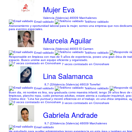
Mujer Eva
Valencia (Valencia) 46009 Marchalenes
Email validado
Teléfono validado
Asesoramiento y oportunidad laboral para la mujer, somos una empresa que nos dedicamos a
para eventos especiales.
Marcela Aguilar
Valencia (Valencia) 46003 El Carmen
Email validado
Teléfono validado
Responsable en limpieza con mas de 5 años de experiencia, poseo una gran ética de trabaj
espacio. Busco unirme aun equipo eficiente y organizado.
7 veces contratado en Cronoshare
Lina Salamanca
8,7 (3)
Valencia (Valencia) 46019 Torrefiel
Email validado
Teléfono validado
Buen dia, mi nombre es lina, soy graduada como maestra infantil, tengo 39 años llevo de
limpiezas, plancho ropa, cuido personas adultas, estare atenta a cualquier inquietud, grac
Cristina dice:
"Lina fue puntual y mostró eficiencia en el trabajo, es una chica simpática,
3 veces contratado en Cronoshare
Gabriela Andrade
9,7 (2)
Valencia (Valencia) 46009 Marchalenes
Email validado
He estudiado para auxiliar administrativa tengo experiencia en esta área y tambien en limp