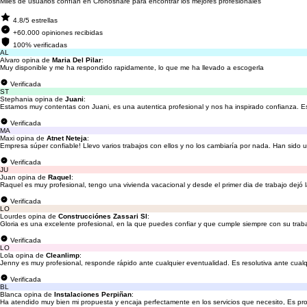
Miles de usuarios confían en Cronoshare para encontrar los mejores profesionales
4.8/5 estrellas
+60.000 opiniones recibidas
100% verificadas
AL
Alvaro opina de
Maria Del Pilar
:
Muy disponible y me ha respondido rapidamente, lo que me ha llevado a escogerla
Verificada
ST
Stephania opina de
Juani
:
Estamos muy contentas con Juani, es una autentica profesional y nos ha inspirado confianza. 
Verificada
MA
Maxi opina de
Atnet Neteja
:
Empresa súper confiable! Llevo varios trabajos con ellos y no los cambiaría por nada. Han sido 
Verificada
JU
Juan opina de
Raquel
:
Raquel es muy profesional, tengo una vivienda vacacional y desde el primer dia de trabajo dejó 
Verificada
LO
Lourdes opina de
Construcciónes Zassari Sl
:
Gloria es una excelente profesional, en la que puedes confiar y que cumple siempre con su traba
Verificada
LO
Lola opina de
Cleanlimp
:
Jenny es muy profesional, responde rápido ante cualquier eventualidad. Es resolutiva ante cu
Verificada
BL
Blanca opina de
Instalaciones Perpiñan
:
Ha atendido muy bien mi propuesta y encaja perfectamente en los servicios que necesito, Es pr