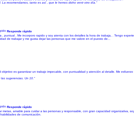
 La recomendamos, tanto es así , que le hemos dicho venir otro día."
Responde rápido
 puntual . Me incorporo rapido y soy atenta con los detalles la hora de trabaja, . Tengo experienc
dad de trabajar y me gusta dejar las personas que me valore en el puesto de...
Mi objetivo es garantizar un trabajo impecable, con puntualidad y atención al detalle. Me esfuerzo
y las sugerencias. Un 10."
Responde rápido
metas, amable para cuidar a las personas y responsable, con gran capacidad organizativa, soy 
 habilidades de comunicación.