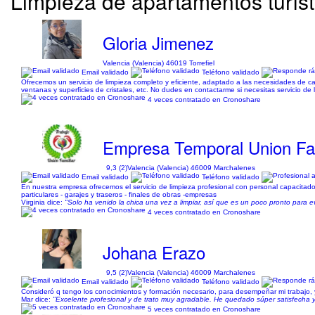
Limpieza de apartamentos turíst
Gloria Jimenez
Valencia (Valencia) 46019 Torrefiel
Email validado
Teléfono validado
Ofrecemos un servicio de limpieza completo y eficiente, adaptado a las necesidades de cad
ventanas y superficies de cristales, etc. No dudes en contactarme si necesitas servicio de l
4 veces contratado en Cronoshare
Empresa Temporal Union Fam
9,3 (2)
Valencia (Valencia) 46009 Marchalenes
Email validado
Teléfono validado
En nuestra empresa ofrecemos el servicio de limpieza profesional con personal capacitado y
particulares - garajes y traseros - finales de obras -empresas
Virginia dice:
"Solo ha venido la chica una vez a limpiar, así que es un poco pronto para ev
4 veces contratado en Cronoshare
Johana Erazo
9,5 (2)
Valencia (Valencia) 46009 Marchalenes
Email validado
Teléfono validado
Consideró q tengo los conocimientos y formación necesario, para desempeñar mi trabajo, 
Mar dice:
"Excelente profesional y de trato muy agradable. He quedado súper satisfecha 
5 veces contratado en Cronoshare