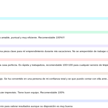
Es amable, puntual y muy eficiente. Recomendable 100%!!!
una pieza clave para mí emprendimiento durante mis vacaciones. No se arrepentirán de trabajar c
la casa perfecta. Es rápida y trabajadora, recomendable 100×100 para cualquier servicio de limpi
jo. Se ha convertido en una persona de mi confianza total y se que puedo contar con ella ante..
alquier imprevisto. Tiene buen equipo. Recomendable 100%
onto para valorar resultados aunque su disposición es muy buena