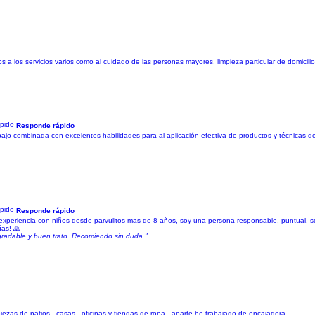
 los servicios varios como al cuidado de las personas mayores, limpieza particular de domicilio
Responde rápido
o combinada con excelentes habilidades para al aplicación efectiva de productos y técnicas de l
Responde rápido
 experiencia con niños desde parvulitos mas de 8 años, soy una persona responsable, puntual, so
ías! 🙏
 agradable y buen trato. Recomiendo sin duda."
iezas de patios , casas , oficinas y tiendas de ropa , aparte he trabajado de encajadora .