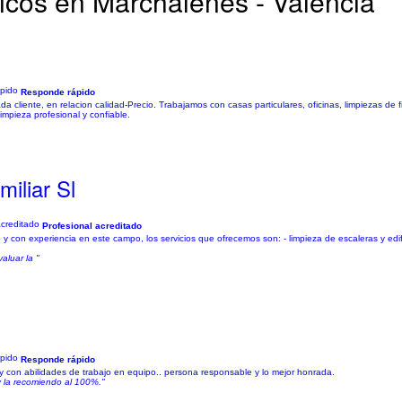
icos en Marchalenes - Valencia
Responde rápido
a cliente, en relacion calidad-Precio. Trabajamos con casas particulares, oficinas, limpiezas de 
impieza profesional y confiable.
iliar Sl
Profesional acreditado
 con experiencia en este campo, los servicios que ofrecemos son: - limpieza de escaleras y edifi
aluar la "
Responde rápido
y con abilidades de trabajo en equipo.. persona responsable y lo mejor honrada.
y la recomiendo al 100%."