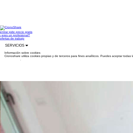
entrar
pide precio gratis
¿eres un profesional?
ofertas de trabajo
SERVICIOS
Información sobre cookies
Cronoshare utiliza cookies propias y de terceros para fines analíticos. Puedes aceptar todas 
información
.