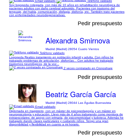
Email validado
Teléfono validado
Soy logopeda colegiada, con más de 10 años en rehabilitación neurológica de
pacientes adultos con daño cerebral adquirido. Pacientes con trastorno del
lenguaje, del habla, comunicación, disfagia, disfonía, etc. También trato pacientes
con enfermedades neurodegenerativas.
Pedir presupuesto
Alexandra Smirnova
Madrid (Madrid) 28054 Cuatro Vientos
Teléfono validado
Logopeda Realizo tratamiento en población infantil y adulta. Con niños he
trabajado problemas de articulación, disfonías... Con adultos he trabajado
trastornos neurológicos, de la voz...
2 veces contratado en Cronoshare
Pedir presupuesto
Beatriz García García
Madrid (Madrid) 28044 Las Águilas Buenavista
Email validado
Diplomada en magisterio, con un máster de psicopedagogía y un máster en
neuropsicología y educación. Llevo más de 4 años trabajando como monitora de
extraescolares: de apoyo con primaria, de psicomotricidad y ludoteca. Además he
trabajado dando clases particulares y cuidando niños. Tengo una gran
disponibilidad y flexibilidad en cuanto a mi horario.
Pedir presupuesto