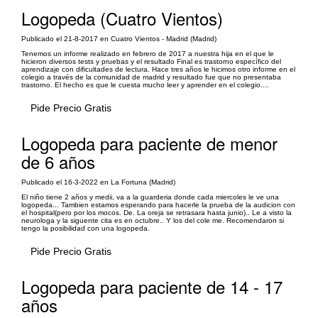
Logopeda (Cuatro Vientos)
Publicado el 21-8-2017 en Cuatro Vientos - Madrid (Madrid)
Tenemos un informe realizado en febrero de 2017 a nuestra hija en el que le
hicieron diversos tests y pruebas y el resultado Final es trastorno específico del
aprendizaje con dificultades de lectura. Hace tres años le hicimos otro informe en el
colegio a través de la comunidad de madrid y resultado fue que no presentaba
trastorno. El hecho es que le cuesta mucho leer y aprender en el colegio....
Pide Precio Gratis
Logopeda para paciente de menor
de 6 años
Publicado el 16-3-2022 en La Fortuna (Madrid)
El niño tiene 2 años y medii, va a la guarderia donde cada miercoles le ve una
logopeda... Tambien estamos esperando para hacerle la prueba de la audicion con
el hospital(pero por los mocos. De. La oreja se retrasara hasta junio).. Le a visto la
neurologa y la siguente cita es en octubre.. Y los del cole me. Recomendaron si
tengo la posibilidad con una logopeda.
Pide Precio Gratis
Logopeda para paciente de 14 - 17
años