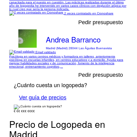
capacitada para el puesto en cuestión. Las prácticas realizadas durante el último
año de logopedia he intervenido en varios casos clínicos con deglución atípica por
lo cual creo que sería la persona indicada.
2 veces contratado en Cronoshare
Pedir presupuesto
Andrea Barranco
Madrid (Madrid) 28044 Las Águilas Buenavista
Email validado
Psicóloga en varios centros médicos y formadora en talleres, anteriormente
psicóloga en escuelas infantiles, en centros educativos y a domicilio. Ayuda para
mejorar habilidades sociales y de comunicación, fomento de la inteligencia
emocional, entrenamiento cognitivo,...
Pedir presupuesto
¿Cuánto cuesta un logopeda?
Ver guía de precios
€
€€
€€€
€€€€
Precio de Logopeda en
Madrid