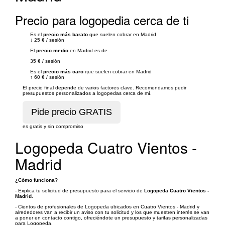
Precio para logopedia cerca de ti
Es el
precio más barato
que suelen cobrar en Madrid
↓
25 €
/
sesión
El
precio medio
en Madrid es de
35 €
/
sesión
Es el
precio más caro
que suelen cobrar en Madrid
↑
60 €
/
sesión
El precio final depende de varios factores clave. Recomendamos pedir
presupuestos personalizados a logopedas cerca de mí.
es gratis y sin compromiso
Logopeda Cuatro Vientos -
Madrid
¿Cómo funciona?
- Explica tu solicitud de presupuesto para el servicio de
Logopeda Cuatro Vientos -
Madrid
.
- Cientos de profesionales de Logopeda ubicados en Cuatro Vientos - Madrid y
alrededores van a recibir un aviso con tu solicitud y los que muestren interés se van
a poner en contacto contigo, ofreciéndote un presupuesto y tarifas personalizadas
para Logopeda.