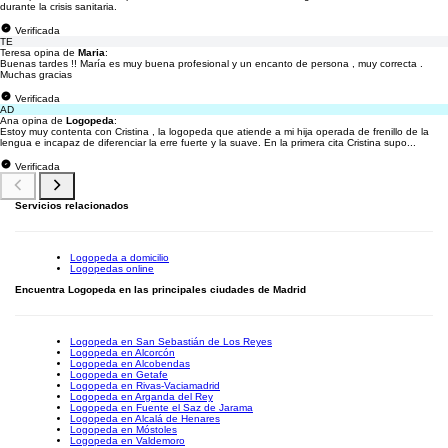
durante la crisis sanitaria.
Verificada
TE
Teresa opina de
Maria
:
Buenas tardes !! María es muy buena profesional y un encanto de persona , muy correcta .
Muchas gracias
Verificada
AD
Ana opina de
Logopeda
:
Estoy muy contenta con Cristina , la logopeda que atiende a mi hija operada de frenillo de la
lengua e incapaz de diferenciar la erre fuerte y la suave. En la primera cita Cristina supo...
Verificada
Servicios relacionados
Logopeda a domicilio
Logopedas online
Encuentra Logopeda en las principales ciudades de Madrid
Logopeda en San Sebastián de Los Reyes
Logopeda en Alcorcón
Logopeda en Alcobendas
Logopeda en Getafe
Logopeda en Rivas-Vaciamadrid
Logopeda en Arganda del Rey
Logopeda en Fuente el Saz de Jarama
Logopeda en Alcalá de Henares
Logopeda en Móstoles
Logopeda en Valdemoro