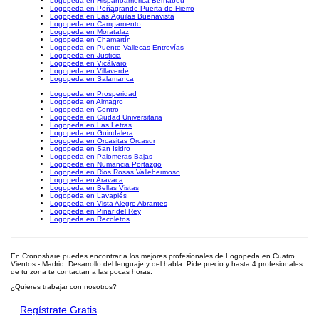
Logopeda en Hispanoamérica Bernabéu
Logopeda en Peñagrande Puerta de Hierro
Logopeda en Las Águilas Buenavista
Logopeda en Campamento
Logopeda en Moratalaz
Logopeda en Chamartín
Logopeda en Puente Vallecas Entrevías
Logopeda en Justicia
Logopeda en Vicálvaro
Logopeda en Villaverde
Logopeda en Salamanca
Logopeda en Prosperidad
Logopeda en Almagro
Logopeda en Centro
Logopeda en Ciudad Universitaria
Logopeda en Las Letras
Logopeda en Guindalera
Logopeda en Orcasitas Orcasur
Logopeda en San Isidro
Logopeda en Palomeras Bajas
Logopeda en Numancia Portazgo
Logopeda en Rios Rosas Vallehermoso
Logopeda en Aravaca
Logopeda en Bellas Vistas
Logopeda en Lavapiés
Logopeda en Vista Alegre Abrantes
Logopeda en Pinar del Rey
Logopeda en Recoletos
En Cronoshare puedes encontrar a los mejores profesionales de Logopeda en Cuatro
Vientos - Madrid. Desarrollo del lenguaje y del habla. Pide precio y hasta 4 profesionales
de tu zona te contactan a las pocas horas.
¿Quieres trabajar con nosotros?
Regístrate Gratis