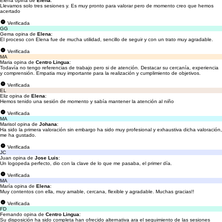
Elena opina de
Elena
:
Llevamos solo tres sesiones y. Es muy pronto para valorar pero de momento creo que hemos
acertado
Verificada
GG
Gema opina de
Elena
:
El proceso con Elena fue de mucha utilidad, sencillo de seguir y con un trato muy agradable.
Verificada
MA
Maria opina de
Centro Lingua
:
Todavía no tengo referencias de trabajo pero si de atención. Destacar su cercanía, experiencia
y comprensión. Empatia muy importante para la realización y cumplimiento de objetivos.
Verificada
EL
Eliz opina de
Elena
:
Hemos tenido una sesión de momento y sabía mantener la atención al niño
Verificada
MA
Marisol opina de
Johana
:
Ha sido la primera valoración sin embargo ha sido muy profesional y exhaustiva dicha valoración,
me ha gustado.
Verificada
JC
Juan opina de
Jose Luis
:
Un logopeda perfecto, dio con la clave de lo que me pasaba, el primer día.
Verificada
MA
María opina de
Elena
:
Muy contentos con ella, muy amable, cercana, flexible y agradable. Muchas gracias!!
Verificada
FD
Fernando opina de
Centro Lingua
:
Su disposición ha sido completa han ofrecido alternativa ara el seguimiento de las sesiones