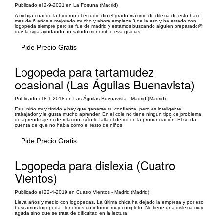
Publicado el 2-9-2021 en La Fortuna (Madrid)
A mi hija cuando la hicieron el estudio dio el grado máximo de dilexia de esto hace
más de 6 años a mejorado mucho y ahora empieza 3 de la eso y ha estado con
logopeda siempre pero se fue de madrid y estamos buscando alguien preparado@
que la siga ayudando un saludo mi nombre eva gracias
Pide Precio Gratis
Logopeda para tartamudez
ocasional (Las Águilas Buenavista)
Publicado el 8-1-2018 en Las Águilas Buenavista - Madrid (Madrid)
Es u niño muy tímido y hay que ganarse su confianza, pero es inteligente,
trabajador y le gusta mucho aprender. En el cole no tiene ningún tipo de problema
de aprendizaje ni de relación, sólo le falla el déficit en la pronunciación. Él se da
cuenta de que no habla como el resto de niños
Pide Precio Gratis
Logopeda para dislexia (Cuatro
Vientos)
Publicado el 22-4-2019 en Cuatro Vientos - Madrid (Madrid)
Lleva años y medio con logopedas. La última chica ha dejado la empresa y por eso
buscamos logopeda. Tenemos un informe muy completo. No tiene una dislexia muy
aguda sino que se trata de dificultad en la lectura