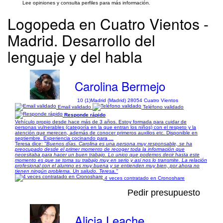
Lee opiniones y consulta perfiles para más información.
Logopeda en Cuatro Vientos -
Madrid. Desarrollo del
lenguaje y del habla
Carolina Bermejo
10 (1)
Madrid (Madrid) 28054 Cuatro Vientos
Email validado
Teléfono validado
Responde rápido
Vehículo propio desde hace más de 3 años. Estoy formada para cuidar de
personas vulnerables (categoría en la que entran los niños) con el respeto y la
atención que merecen, además de conocer primeros auxilios etc. Disponible en
septiembre. Experiencia cocinando para ...
Teresa dice:
"Buenos días. Carolina es una persona muy responsable, se ha
preocupado desde el primer momento de recoger toda la información que
necesitaba para hacer un buen trabajo. Lo unico que podemos decir hasta este
momento es que se toma su trabajo muy en serio y asi nos lo transmite. La relación
profesional con el alumno es muy buena y se entienden muy bien, por ahora no
tienen ningún problema. Un saludo. Teresa."
4 veces contratado en Cronoshare
Pedir presupuesto
Alicia Leache