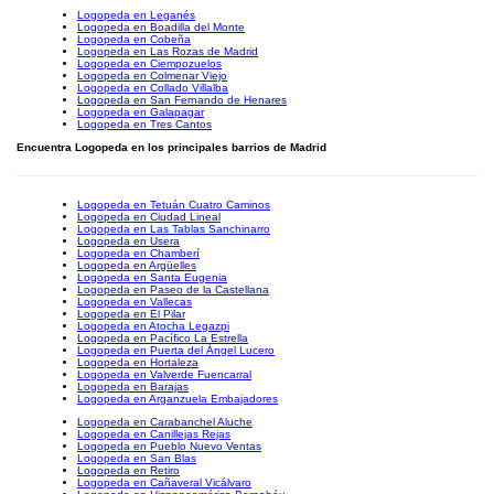
Logopeda en Leganés
Logopeda en Boadilla del Monte
Logopeda en Cobeña
Logopeda en Las Rozas de Madrid
Logopeda en Ciempozuelos
Logopeda en Colmenar Viejo
Logopeda en Collado Villalba
Logopeda en San Fernando de Henares
Logopeda en Galapagar
Logopeda en Tres Cantos
Encuentra Logopeda en los principales barrios de Madrid
Logopeda en Tetuán Cuatro Caminos
Logopeda en Ciudad Lineal
Logopeda en Las Tablas Sanchinarro
Logopeda en Usera
Logopeda en Chamberí
Logopeda en Argüelles
Logopeda en Santa Eugenia
Logopeda en Paseo de la Castellana
Logopeda en Vallecas
Logopeda en El Pilar
Logopeda en Atocha Legazpi
Logopeda en Pacífico La Estrella
Logopeda en Puerta del Ángel Lucero
Logopeda en Hortaleza
Logopeda en Valverde Fuencarral
Logopeda en Barajas
Logopeda en Arganzuela Embajadores
Logopeda en Carabanchel Aluche
Logopeda en Canillejas Rejas
Logopeda en Pueblo Nuevo Ventas
Logopeda en San Blas
Logopeda en Retiro
Logopeda en Cañaveral Vicálvaro