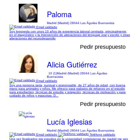
Paloma
Madrid (Madrid) 28044 Las Águilas Buenavista
Email validado
Soy logopeda con unos 10 años de experiencia laboral centrada, principalmente,
en el diagnóstico y la intervención de alteraciones del lenguaje oral y escrito y otras
alteraciones del neurodesarrollo
Pedir presupuesto
Alicia Gutiérrez
10 (1)
Madrid (Madrid) 28044 Las Águilas
Buenavista
Email validado
Soy una persona seria, puntual y responsable, de 27 años de edad, con buena
mano para animales y niños. Me ofrezco para trabajos de refuerzo en el estudio
para estudiantes, técnicas de estudio y relajación, técnicas de motivación y para
cuidado de niños y mascotas. D...
Pedir presupuesto
Lucía Iglesias
Madrid (Madrid) 28044 Las Águilas Buenavista
Email validado
Teléfono validado
Una vez finalizados mis estudios en la universidad complutense de madrid me veo