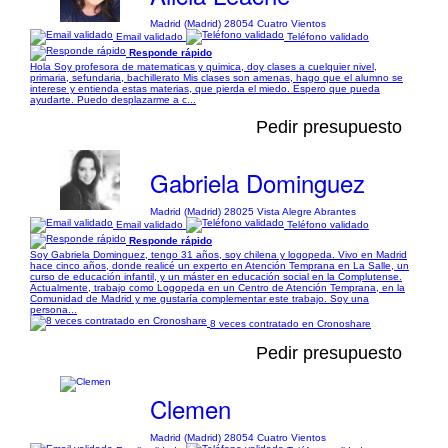
Madrid (Madrid) 28054 Cuatro Vientos
Email validado
Teléfono validado
Responde rápido
Hola Soy profesora de matematicas y quimica, doy clases a cuelquier nivel,
primaria, sefundaria, bachillerato Mis clases son amenas, hago que el alumno se
interese y entienda estas materias, que pierda el miedo. Espero que pueda
ayudarte. Puedo desplazarme a c...
Pedir presupuesto
Gabriela Dominguez
Madrid (Madrid) 28025 Vista Alegre Abrantes
Email validado
Teléfono validado
Responde rápido
Soy Gabriela Dominguez, tengo 31 años, soy chilena y logopeda. Vivo en Madrid
hace cinco años, donde realicé un experto en Atención Temprana en La Salle, un
curso de educación infantil, y un máster en educación social en la Complutense.
Actualmente, trabajo como Logopeda en un Centro de Atención Temprana, en la
Comunidad de Madrid y me gustaría complementar este trabajo. Soy una
persona...
8 veces contratado en Cronoshare
Pedir presupuesto
Clemen
Madrid (Madrid) 28054 Cuatro Vientos