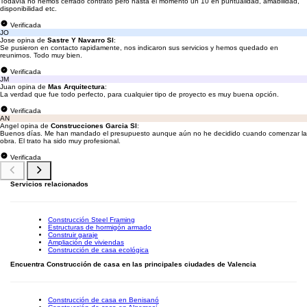
Todavía no hemos cerrado contrato pero hasta el momento un 10 en puntualidad, amabilidad,
disponibilidad etc.
Verificada
JO
Jose opina de
Sastre Y Navarro Sl
:
Se pusieron en contacto rapidamente, nos indicaron sus servicios y hemos quedado en
reunirnos. Todo muy bien.
Verificada
JM
Juan opina de
Mas Arquitectura
:
La verdad que fue todo perfecto, para cualquier tipo de proyecto es muy buena opción.
Verificada
AN
Angel opina de
Construcciones Garcia Sl
:
Buenos días. Me han mandado el presupuesto aunque aún no he decidido cuando comenzar la
obra. El trato ha sido muy profesional.
Verificada
Servicios relacionados
Construcción Steel Framing
Estructuras de hormigón armado
Construir garaje
Ampliación de viviendas
Construcción de casa ecológica
Encuentra Construcción de casa en las principales ciudades de Valencia
Construcción de casa en Benisanó