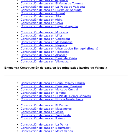
Construcción de casa en Algemesí
Construcción de casa en El Vedat de Torrente
Construcción de casa en La Pobla de Vallbona
Construcción de casa en Puerto de Sagunto
Construcción de casa en Torrent
Construcción de casa en Silla
Construcción de casa en Alzira
Construcción de casa en Chiva
Construcción de casa en Sagunt/Sagunto
Construcción de casa en Moncada
Construcción de casa en Llíria
Construcción de casa en Carcaixent
Construcción de casa en Massanassa
Construcción de casa en Náquera
Construcción de casa en Urbanizacion Benagolf (Bétera)
Construcción de casa en Picassent
Construcción de casa en Alcasser
Construcción de casa en Barrio del Cristo
Construcción de casa en Vilamarxant
Encuentra Construcción de casa en los principales barrios de Valencia
Construcción de casa en Peña Roja Av Francia
Construcción de casa en Campanar Beniferri
Construcción de casa en Mercado Central
Construcción de casa en Torrefiel
Construcción de casa en El Pla del Remei Cánovas
Construcción de casa en Ruzafa Monteolivete
Construcción de casa en El Carmen
Construcción de casa en Massarrojos
Construcción de casa en Malilla
Construcción de casa en Zona Norte
Construcción de casa en Patraix
Construcción de casa en La Punta
Construcción de casa en Benimaclet
Construcción de casa en Marchalenes