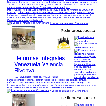
Nuestro enfoque se basa en analizar detalladamente cada proyecto y ofrecer una
arquitectura funcional, equilibrada y estéticamente atractiva que satisfaga las
necesidades de cada cliente. Contamos con un equipo...
Pedro Caballero dice:
"Les contraté para llevar a cabo la reforma de mi piso en
valencia y rápidamente se pusieron manos a la obra con el proyecto, en el que
trabajamos conjuntamente para lograr el diseño y estilo que más me gusta. En
cuanto a la obra, se encargaron de todo, trayendo unos albañiles muy finos.
Recomiendo a este profesional!"
1 veces contratado en Cronoshare
Pedir presupuesto
Email validado
1/13
Teléfono validado
Responde rápido
Reformas Integrales
Reformas integrales,
obras, servicios,
Venezuela Valencia
rehabilitaciones,
impermeabilización,
baños, cocinas,
Rivenval
construcción de
viviendas, jardinería,
piscinas, fontanería,
10 (2)
Valencia (Valencia) 46014 Patraix
electricidad, suelos de
parquet (vinílico y tarima), pladur, replanteo de obras, topografía, pintura.
Luís dice:
"Nos atendió Carlos Méndez. Nos solucionó la avería del grifo del
fregadero sustituyendo por otro nuevo que habíamos adquirido previamente. Fue
muy efectivo y sumamente profesional y correcto en el trato."
7 veces contratado en Cronoshare
Pedir presupuesto