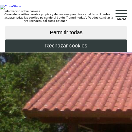
Información sobre cookies
Cronoshare utiliza cookies propias y de terceros para fines analíticos. Puedes
aceptar todas las cookies pulsando el botón “Permitir todas”. Puedes cambiar la
MENU
configuración
, y/o rechazar, así como obtener
más información
.