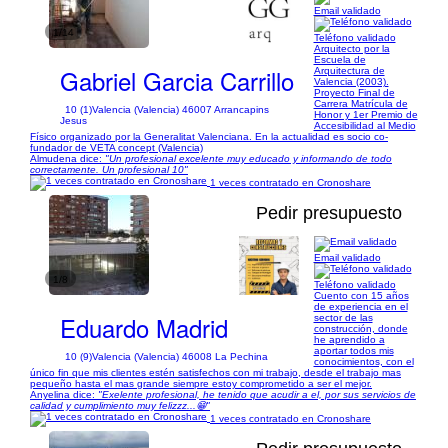
Email validado
1/14
Teléfono validado
Arquitecto por la
Escuela de
Gabriel Garcia Carrillo
Arquitectura de
Valencia (2003).
Proyecto Final de
Carrera Matrícula de
10 (1)
Valencia (Valencia) 46007 Arrancapins
Honor y 1er Premio de
Jesus
Accesibilidad al Medio
Físico organizado por la Generalitat Valenciana. En la actualidad es socio co-
fundador de VETA concept (Valencia)
Almudena dice:
"Un profesional excelente muy educado y informando de todo
correctamente. Un profesional 10"
1 veces contratado en Cronoshare
Pedir presupuesto
Email validado
1/8
Teléfono validado
Cuento con 15 años
de experiencia en el
Eduardo Madrid
sector de las
construcción, donde
he aprendido a
aportar todos mis
10 (9)
Valencia (Valencia) 46008 La Pechina
conocimientos, con el
único fin que mis clientes estén satisfechos con mi trabajo, desde el trabajo mas
pequeño hasta el mas grande siempre estoy comprometido a ser el mejor.
Anyelina dice:
"Exelente profesional, he tenido que acudir a el, por sus servicios de
calidad y cumplimiento muy felizzz...😁"
1 veces contratado en Cronoshare