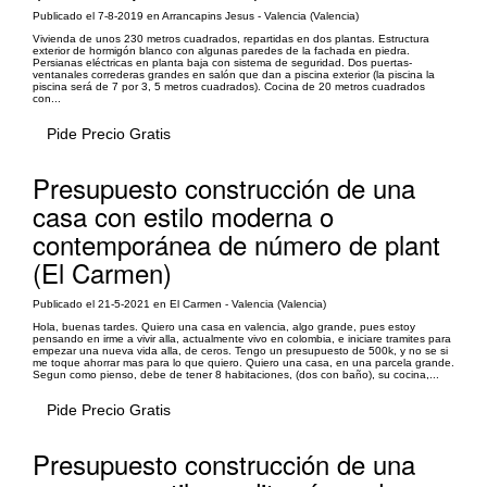
Publicado el 7-8-2019 en Arrancapins Jesus - Valencia (Valencia)
Vivienda de unos 230 metros cuadrados, repartidas en dos plantas. Estructura
exterior de hormigón blanco con algunas paredes de la fachada en piedra.
Persianas eléctricas en planta baja con sistema de seguridad. Dos puertas-
ventanales correderas grandes en salón que dan a piscina exterior (la piscina la
piscina será de 7 por 3, 5 metros cuadrados). Cocina de 20 metros cuadrados
con...
Pide Precio Gratis
Presupuesto construcción de una
casa con estilo moderna o
contemporánea de número de plant
(El Carmen)
Publicado el 21-5-2021 en El Carmen - Valencia (Valencia)
Hola, buenas tardes. Quiero una casa en valencia, algo grande, pues estoy
pensando en irme a vivir alla, actualmente vivo en colombia, e iniciare tramites para
empezar una nueva vida alla, de ceros. Tengo un presupuesto de 500k, y no se si
me toque ahorrar mas para lo que quiero. Quiero una casa, en una parcela grande.
Segun como pienso, debe de tener 8 habitaciones, (dos con baño), su cocina,...
Pide Precio Gratis
Presupuesto construcción de una