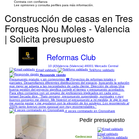
Contrata con confianza
Lee opiniones y consulta perfiles para más información.
Construcción de casas en Tres
Forques Nou Moles - Valencia
| Solicita presupuesto
Reformas Club
10 (4)
Valencia (Valencia) 46001 Mercado Central
Email validado
Teléfono validado
Responde rápido
Presupuesto gratuito y sin compromiso ☎ Proyectos de reformas totales y
parciales. Desarrollamos diferentes distribuciones del espacio, buscando la solución
que mejor se adapta a las necesidades de cada cliente. Dirección de obras Una
buena gestión del proyecto significa cumplir el tiempo y presupuesto acordados.
Para ellos contamos con un equipo de profesiones implicados en cada uno...
Ismael Secada dice:
"Trato cercano, presupuesto superrápido, puntuales y muy
buenos consejos me dieron. Me hicieron el presupuesto a mi medida, le dije lo que
me quería gastar y me ayudaron con la elección de los azulejos. Los recomiendo al
200% tanto lorenzo como pascual son muy recomendables."
4 veces contratado en Cronoshare
Pedir presupuesto
Email validado