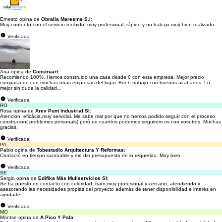
Ernesto opina de
Obralia Maresme S.l
:
Muy contento con el servicio recibido, muy profesional, rápido y un trabajo muy bien realizado.
Verificada
Ana opina de
Construart
:
Recomiendo 100%. Hemos construido una casa desde 0 con esta empresa. Mejor precio
comparando con muchas otras empresas del lugar. Buen trabajo con buenos acabados. Lo
mejor sin duda la calidad...
Verificada
RO
Rosa opina de
Arex Punt Industrial Sl
:
Atencion, eficàcia,muy servicial. Me sabe mal por que no hemos podido seguír con el proceso
construcion( problemes personals) però en cuantos podemos seguirem os con vosotros. Muchas
gracias.
Verificada
PA
Pablo opina de
Tobestudio Arquitectura Y Reformas
:
Contactó en tiempo razonable y me dio presupuesto de lo requerido. Muy bien.
Verificada
SE
Sergio opina de
Edifika Más Muliservicios Sl
:
Se ha puesto en contacto con celeridad; trato muy profesional y cercano, atendiendo y
asesorando las necesidades propias del proyecto además de tener disponibilidad e interés en
ayudarte.
Verificada
MO
Montse opina de
A Pico Y Pala
: