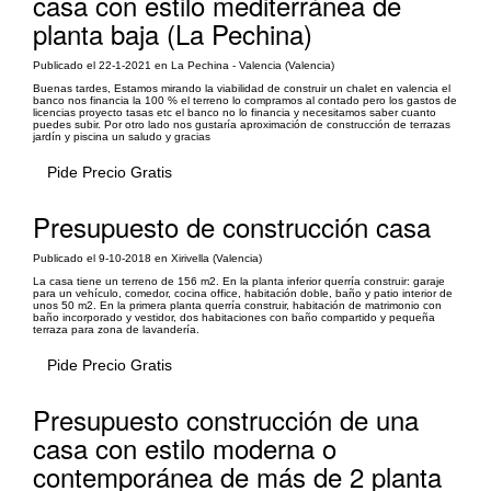
casa con estilo mediterránea de
planta baja (La Pechina)
Publicado el 22-1-2021 en La Pechina - Valencia (Valencia)
Buenas tardes, Estamos mirando la viabilidad de construir un chalet en valencia el
banco nos financia la 100 % el terreno lo compramos al contado pero los gastos de
licencias proyecto tasas etc el banco no lo financia y necesitamos saber cuanto
puedes subir. Por otro lado nos gustaría aproximación de construcción de terrazas
jardín y piscina un saludo y gracias
Pide Precio Gratis
Presupuesto de construcción casa
Publicado el 9-10-2018 en Xirivella (Valencia)
La casa tiene un terreno de 156 m2. En la planta inferior querría construir: garaje
para un vehículo, comedor, cocina office, habitación doble, baño y patio interior de
unos 50 m2. En la primera planta querría construir, habitación de matrimonio con
baño incorporado y vestidor, dos habitaciones con baño compartido y pequeña
terraza para zona de lavandería.
Pide Precio Gratis
Presupuesto construcción de una
casa con estilo moderna o
contemporánea de más de 2 planta