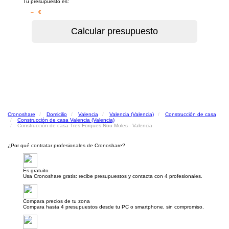
Tu presupuesto es:
– €
Cronoshare
Domicilio
Valencia
Valencia (Valencia)
Construcción de casa
Construcción de casa Valencia (Valencia)
Construcción de casa Tres Forques Nou Moles - Valencia
¿Por qué contratar profesionales de Cronoshare?
Es gratuito
Usa Cronoshare gratis: recibe presupuestos y contacta con 4 profesionales.
Compara precios de tu zona
Compara hasta 4 presupuestos desde tu PC o smartphone, sin compromiso.