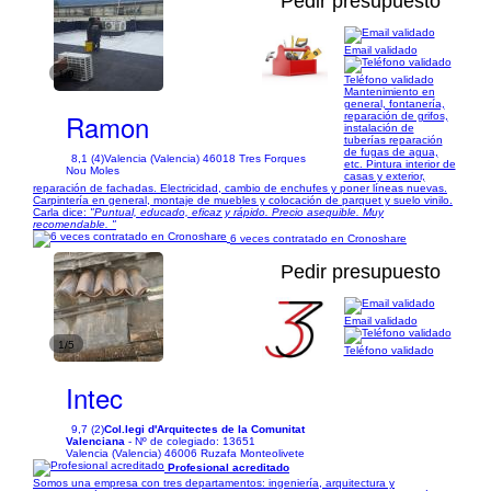
Pedir presupuesto
Email validado
1/9
Teléfono validado
Mantenimiento en
general, fontanería,
Ramon
reparación de grifos,
instalación de
tuberías reparación
de fugas de agua,
8,1 (4)
Valencia (Valencia) 46018 Tres Forques
etc. Pintura interior de
Nou Moles
casas y exterior,
reparación de fachadas. Electricidad, cambio de enchufes y poner líneas nuevas.
Carpintería en general, montaje de muebles y colocación de parquet y suelo vinilo.
Carla dice:
"Puntual, educado, eficaz y rápido. Precio asequible. Muy
recomendable. "
6 veces contratado en Cronoshare
Pedir presupuesto
Email validado
1/5
Teléfono validado
Intec
9,7 (2)
Col.legi d'Arquitectes de la Comunitat
Valenciana
- Nº de colegiado: 13651
Valencia (Valencia) 46006 Ruzafa Monteolivete
Profesional acreditado
Somos una empresa con tres departamentos: ingeniería, arquitectura y