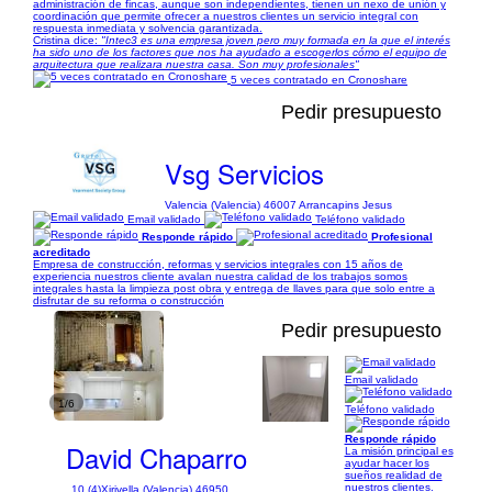
administración de fincas, aunque son independientes, tienen un nexo de unión y
coordinación que permite ofrecer a nuestros clientes un servicio integral con
respuesta inmediata y solvencia garantizada.
Cristina dice:
"Intec3 es una empresa joven pero muy formada en la que el interés
ha sido uno de los factores que nos ha ayudado a escogerlos cómo el equipo de
arquitectura que realizara nuestra casa. Son muy profesionales"
5 veces contratado en Cronoshare
Pedir presupuesto
Vsg Servicios
Valencia (Valencia) 46007 Arrancapins Jesus
Email validado
Teléfono validado
Responde rápido
Profesional
acreditado
Empresa de construcción, reformas y servicios integrales con 15 años de
experiencia nuestros cliente avalan nuestra calidad de los trabajos somos
integrales hasta la limpieza post obra y entrega de llaves para que solo entre a
disfrutar de su reforma o construcción
Pedir presupuesto
Email validado
1/6
Teléfono validado
Responde rápido
David Chaparro
La misión principal es
ayudar hacer los
sueños realidad de
nuestros clientes.
10 (4)
Xirivella (Valencia) 46950