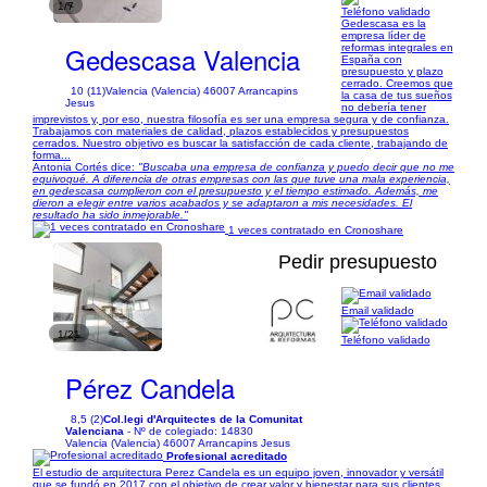
1/7
Teléfono validado
Gedescasa es la
empresa líder de
Gedescasa Valencia
reformas integrales en
España con
presupuesto y plazo
cerrado. Creemos que
10 (11)
Valencia (Valencia) 46007 Arrancapins
la casa de tus sueños
Jesus
no debería tener
imprevistos y, por eso, nuestra filosofía es ser una empresa segura y de confianza.
Trabajamos con materiales de calidad, plazos establecidos y presupuestos
cerrados. Nuestro objetivo es buscar la satisfacción de cada cliente, trabajando de
forma...
Antonia Cortés dice:
"Buscaba una empresa de confianza y puedo decir que no me
equivoqué. A diferencia de otras empresas con las que tuve una mala experiencia,
en gedescasa cumplieron con el presupuesto y el tiempo estimado. Además, me
dieron a elegir entre varios acabados y se adaptaron a mis necesidades. El
resultado ha sido inmejorable."
1 veces contratado en Cronoshare
Pedir presupuesto
Email validado
1/21
Teléfono validado
Pérez Candela
8,5 (2)
Col.legi d'Arquitectes de la Comunitat
Valenciana
- Nº de colegiado: 14830
Valencia (Valencia) 46007 Arrancapins Jesus
Profesional acreditado
El estudio de arquitectura Perez Candela es un equipo joven, innovador y versátil
que se fundó en 2017 con el objetivo de crear valor y bienestar para sus clientes.