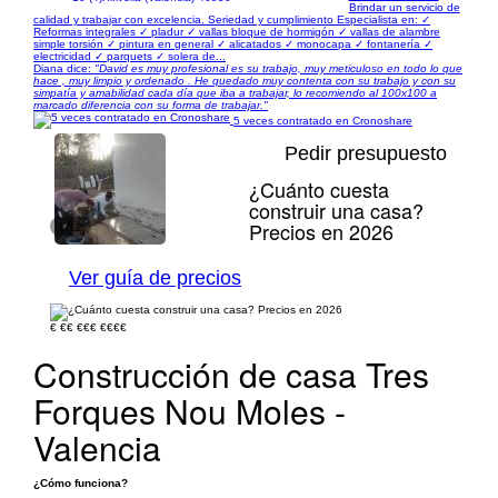
Brindar un servicio de
calidad y trabajar con excelencia. Seriedad y cumplimiento Especialista en: ✓
Reformas integrales ✓ pladur ✓ vallas bloque de hormigón ✓ vallas de alambre
simple torsión ✓ pintura en general ✓ alicatados ✓ monocapa ✓ fontanería ✓
electricidad ✓ parquets ✓ solera de...
Diana dice:
"David es muy profesional es su trabajo, muy meticuloso en todo lo que
hace , muy limpio y ordenado . He quedado muy contenta con su trabajo y con su
simpatía y amabilidad cada día que iba a trabajar, lo recomiendo al 100x100 a
marcado diferencia con su forma de trabajar."
5 veces contratado en Cronoshare
Pedir presupuesto
¿Cuánto cuesta
construir una casa?
Precios en 2026
1/12
Ver guía de precios
€
€€
€€€
€€€€
Construcción de casa Tres
Forques Nou Moles -
Valencia
¿Cómo funciona?