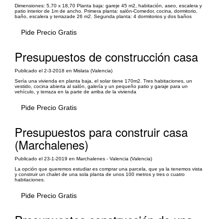
Dimensiones: 5,70 x 18,70 Planta baja: gareje 45 m2, habitación, aseo, escalera y
patio interior de 1m de ancho. Primera planta: salón-Comedor, cocina, dormitorio,
baño, escalera y terrazade 26 m2. Segunda planta: 4 dormitorios y dos baños
Pide Precio Gratis
Presupuestos de construcción casa
Publicado el 2-3-2018 en Mislata (Valencia)
Sería una vivienda en planta baja, el solar tiene 170m2. Tres habitaciones, un
vestido, cocina abierta al salón, galería y un pequeño patio y garaje para un
vehículo, y terraza en la parte de arriba de la vivienda
Pide Precio Gratis
Presupuestos para construir casa
(Marchalenes)
Publicado el 23-1-2019 en Marchalenes - Valencia (Valencia)
La opción que queremos estudiar es comprar una parcela, que ya la tenemos vista
y construir un chalet de una sola planta de unos 100 metros y tres o cuatro
habitaciones.
Pide Precio Gratis