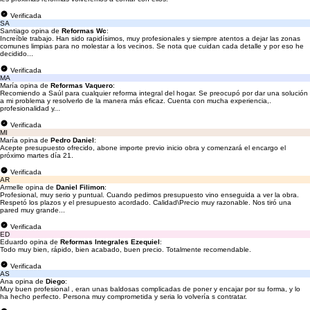
Verificada
SA
Santiago opina de
Reformas Wc
:
Increíble trabajo. Han sido rapidísimos, muy profesionales y siempre atentos a dejar las zonas
comunes limpias para no molestar a los vecinos. Se nota que cuidan cada detalle y por eso he
decidido...
Verificada
MA
María opina de
Reformas Vaquero
:
Recomiendo a Saúl para cualquier reforma integral del hogar. Se preocupó por dar una solución
a mi problema y resolverlo de la manera más eficaz. Cuenta con mucha experiencia,.
profesionalidad y...
Verificada
MI
María opina de
Pedro Daniel
:
Acepte presupuesto ofrecido, abone importe previo inicio obra y comenzará el encargo el
próximo martes día 21.
Verificada
AR
Armelle opina de
Daniel Filimon
:
Profesional, muy serio y puntual. Cuando pedimos presupuesto vino enseguida a ver la obra.
Respetó los plazos y el presupuesto acordado. Calidad\Precio muy razonable. Nos tiró una
pared muy grande...
Verificada
ED
Eduardo opina de
Reformas Integrales Ezequiel
:
Todo muy bien, rápido, bien acabado, buen precio. Totalmente recomendable.
Verificada
AS
Ana opina de
Diego
:
Muy buen profesional , eran unas baldosas complicadas de poner y encajar por su forma, y lo
ha hecho perfecto. Persona muy comprometida y seria lo volvería s contratar.