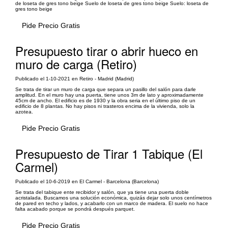
de loseta de gres tono beige Suelo de loseta de gres tono beige Suelo: loseta de
gres tono beige
Pide Precio Gratis
Presupuesto tirar o abrir hueco en
muro de carga (Retiro)
Publicado el 1-10-2021 en Retiro - Madrid (Madrid)
Se trata de tirar un muro de carga que separa un pasillo del salón para darle
amplitud. En el muro hay una puerta, tiene unos 3m de lato y aproximadamente
45cm de ancho. El edificio es de 1930 y la obra seria en el último piso de un
edificio de 8 plantas. No hay pisos ni trasteros encima de la vivienda, solo la
azotea.
Pide Precio Gratis
Presupuesto de Tirar 1 Tabique (El
Carmel)
Publicado el 10-6-2019 en El Carmel - Barcelona (Barcelona)
Se trata del tabique ente recibidor y salón, que ya tiene una puerta doble
acristalada. Buscamos una solución económica, quizás dejar solo unos centímetros
de pared en techo y lados, y acabarlo con un marco de madera. El suelo no hace
falta acabado porque se pondrá después parquet.
Pide Precio Gratis