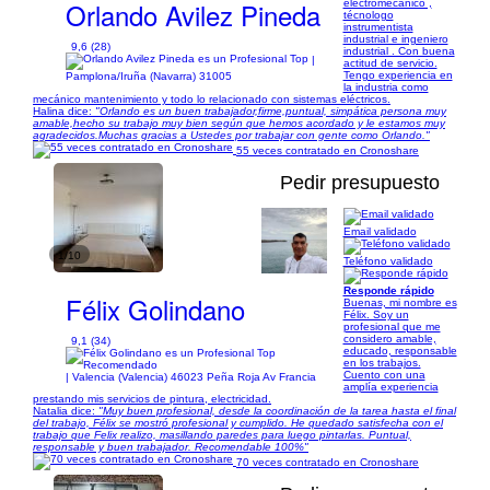
Orlando Avilez Pineda
electromecanico ,
técnologo
instrumentista
industrial e ingeniero
9,6 (28)
industrial . Con buena
|
actitud de servicio.
Tengo experiencia en
Pamplona/Iruña (Navarra) 31005
la industria como
mecánico mantenimiento y todo lo relacionado con sistemas eléctricos.
Halina dice:
"Orlando es un buen trabajador,firme,puntual, simpática persona muy
amable,hecho su trabajo muy bien según que hemos acordado y le estamos muy
agradecidos.Muchas gracias a Ustedes por trabajar con gente como Orlando."
55 veces contratado en Cronoshare
Pedir presupuesto
Email validado
1/10
Teléfono validado
Responde rápido
Félix Golindano
Buenas, mi nombre es
Félix. Soy un
profesional que me
considero amable,
9,1 (34)
educado, responsable
en los trabajos.
Cuento con una
| Valencia (Valencia) 46023 Peña Roja Av Francia
amplía experiencia
prestando mis servicios de pintura, electricidad.
Natalia dice:
"Muy buen profesional, desde la coordinación de la tarea hasta el final
del trabajo, Félix se mostró profesional y cumplido. He quedado satisfecha con el
trabajo que Felix realizo, masillando paredes para luego pintarlas. Puntual,
responsable y buen trabajador. Recomendable 100%"
70 veces contratado en Cronoshare