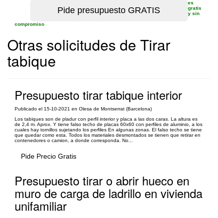
es
gratis
y sin
compromiso
Otras solicitudes de Tirar
tabique
Presupuesto tirar tabique interior
Publicado el 15-10-2021 en Olesa de Montserrat (Barcelona)
Los tabiques son de pladur con perfil interior y placa a las dos caras. La altura es
de 2,4 m. Aprox. Y tiene falso techo de placas 60x60 con perfiles de aluminio, a los
cuales hay tornillos sujetando los perfiles En algunas zonas. El falso techo se tiene
que quedar como esta. Todos los materiales desmontados se tienen que retirar en
contenedores o camion, a donde corresponda. No...
Pide Precio Gratis
Presupuesto tirar o abrir hueco en
muro de carga de ladrillo en vivienda
unifamiliar