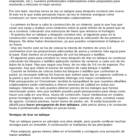
empotrado, etc.), nuestros profesionales colaboradores están preparados para
resolverla y ofrecerte el mejor servicio.
Por otro lado, muchas veces se tira un tabique para después construir otro nuevo.
Si esto es lo que estás pensando hacer, tal vez te interese averiguar cómo
construyen un muro nuestros profesionales colaboradores:
- Lo primero es llevar a cabo la construcción de un cimiento, para lo que hay que
cavar una zanja y realizar unos cimientos sobre la parte inferior de la pared que se
va a construir, colocando una estructura de hierro que refuerce el hormigón.
- Si quieres tirar un tabique y después construir otro, el siguiente paso en la
construcción consiste en trazar un línea recta para la colocación de los primeros
bloques. No debe haber desviaciones, ya que pueden comprometer el tabique en
un futuro.
- Una vez hecho esto se ha de colocar la mezcla de mortero de unos 3-4
centímetros (con las proporciones adecuadas de arena y cemento más agua) para
la base. Este mortero es el encargado de unir los bloques o ladrillos.
- El siguiente paso para construir un muro después de tirar un tabique es continuar
colocando los bloques o ladrillos aplicando mortero de cemento a cada uno de los
lados de la base. Hay que seguir una línea, de no más de 3-4 cm de espesor. Por
supuesto, hay que retirar el exceso de mortero de cada bloque o ladrillo.
- Cuando se termina de colocar todos los bloques o ladrillos que conforman la
pared, es necesario rellenar los huecos que sobren para dar un aspecto uniforme a
la pared y que el muro recién levantado obtenga una mayor consistencia.
Pide presupuesto en Cronoshare; tendrás la tranquilidad de que nuestros albañiles
colaboradores están orientados a ofrecer servicios de calidad en todos sus
trabajos. Además, no solo puedes obtener precios de los trabajos que hemos
mencionado antes, sino que también puedes pedir presupuestos para obras como
hacer una valla en una finca, muros de contención, hacer medianeras en chalets,
poner hormigón impreso, construir tejados, hacer casetas de obra, construir casas
de aperos, construir piscinas, hacer muros de piedra, etc. Si estás buscando un
albañil para
hacer presupuesto de tirar tabiques
, pide precio ahora y te contactan
hasta 4 profesionales albañiles en pocas horas.
Ventajas de tirar un tabique
Tirar un tabique parece en principio una obra simple, pero puede conllevar muchas
ventajas para un inmueble. A continuación te hablamos de las principales:
- Para empezar, ganas metros útiles en el inmueble y consigues una sensación de
mayor amplitud.