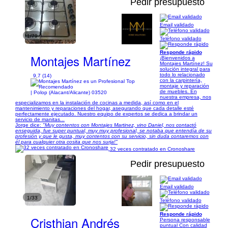
Pedir presupuesto
Email validado
1/79
Teléfono validado
Responde rápido
Montajes Martínez
¡Bienvenidos a
Montajes Martínez! Su
solución integral para
todo lo relacionado
9,7 (14)
con la carpintería,
montaje y reparación
de muebles. En
| Polop (Alacant/Alicante) 03520
nuestra empresa, nos
especializamos en la instalación de cocinas a medida, así como en el
mantenimiento y reparaciones del hogar, asegurando que cada detalle esté
perfectamente ejecutado. Nuestro equipo de expertos se dedica a brindar un
servicio de manitas...
Jorge dice:
"Muy contentos con Montajes Martinez, vino Daniel, nos contactó
enseguida, fue super puntual, muy muy profesional, se notaba que entendía de su
profesión y que le gusta, muy contentos con su servicio, sin duda contaremos con
él para cualquier otra cosita que nos surja!"
32 veces contratado en Cronoshare
Pedir presupuesto
Email validado
1/33
Teléfono validado
Responde rápido
Cristhian Andrés
Persona responsable
puntual Con calidad