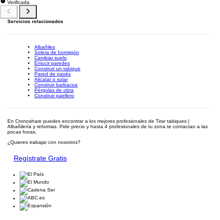
Verificada
Servicios relacionados
Albañiles
Solera de hormigón
Cambiar suelo
Enlucir paredes
Construir un tabique
Pared de pavés
Alicatar o solar
Construir barbacoa
Pérgolas de obra
Construir paellero
En Cronoshare puedes encontrar a los mejores profesionales de Tirar tabiques |
Albañilería y reformas. Pide precio y hasta 4 profesionales de tu zona te contactan a las
pocas horas.
¿Quieres trabajar con nosotros?
Regístrate Gratis