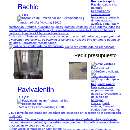
Responde rápido
Rachid
Rápido, barato y con
garantía.
Reparaciones
inmediatas en
9,4 (63)
barcelona y provincia
|
de desatascos,
Pamplona/Iruña (Navarra) 31012
averías, agua, gas y
calefacción. Roturas, humedades, grifos, goteras, calderas, calentadores todas las
marcas trabajos de albañilería y lucidos. Manitas de casa Reformas en baños y
cocinas. Urgencias 24 horas incluso festivos.
Carlos dice:
"Perfecto, vino a casa a colocar un calentador electrico, super puntual
y muy buen profesional, Volveremos a llamarle si necesito otro fontanero de nuevo
sin duda. Totalmente recomendado,"
144 veces contratado en Cronoshare
Pedir presupuesto
Email validado
1/14
Teléfono validado
Responde rápido
Pavivalentin
Hola,somos una
empresa que se
dedica a revestimiento
de suelos de
9,8 (22)
hormigón
impreso,pulido,
rasiado, fratasado,
| Alcalá de Henares (Madrid) 28806
suelos autonivelante.
y que también contamos con albañiles profesionales en el sector de la construcción
. Saludos!
Pablo dice:
"Ha sido todo un acierto el haber elegido a Valentin. Muy profesional,
muy trabajadores y el trabajo ha salido mejor que bien. Sin duda volveré a llamarle
para cualquier cosa que necesite."
59 veces contratado en Cronoshare