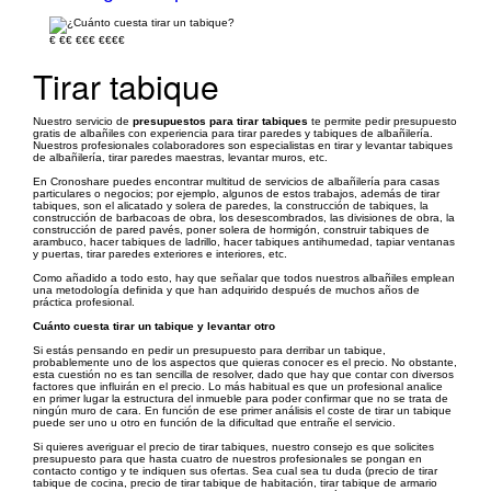
€
€€
€€€
€€€€
Tirar tabique
Nuestro servicio de
presupuestos para tirar tabiques
te permite pedir presupuesto
gratis de albañiles con experiencia para tirar paredes y tabiques de albañilería.
Nuestros profesionales colaboradores son especialistas en tirar y levantar tabiques
de albañilería, tirar paredes maestras, levantar muros, etc.
En Cronoshare puedes encontrar multitud de servicios de albañilería para casas
particulares o negocios; por ejemplo, algunos de estos trabajos, además de tirar
tabiques, son el alicatado y solera de paredes, la construcción de tabiques, la
construcción de barbacoas de obra, los desescombrados, las divisiones de obra, la
construcción de pared pavés, poner solera de hormigón, construir tabiques de
arambuco, hacer tabiques de ladrillo, hacer tabiques antihumedad, tapiar ventanas
y puertas, tirar paredes exteriores e interiores, etc.
Como añadido a todo esto, hay que señalar que todos nuestros albañiles emplean
una metodología definida y que han adquirido después de muchos años de
práctica profesional.
Cuánto cuesta tirar un tabique y levantar otro
Si estás pensando en pedir un presupuesto para derribar un tabique,
probablemente uno de los aspectos que quieras conocer es el precio. No obstante,
esta cuestión no es tan sencilla de resolver, dado que hay que contar con diversos
factores que influirán en el precio. Lo más habitual es que un profesional analice
en primer lugar la estructura del inmueble para poder confirmar que no se trata de
ningún muro de cara. En función de ese primer análisis el coste de tirar un tabique
puede ser uno u otro en función de la dificultad que entrañe el servicio.
Si quieres averiguar el precio de tirar tabiques, nuestro consejo es que solicites
presupuesto para que hasta cuatro de nuestros profesionales se pongan en
contacto contigo y te indiquen sus ofertas. Sea cual sea tu duda (precio de tirar
tabique de cocina, precio de tirar tabique de habitación, tirar tabique de armario