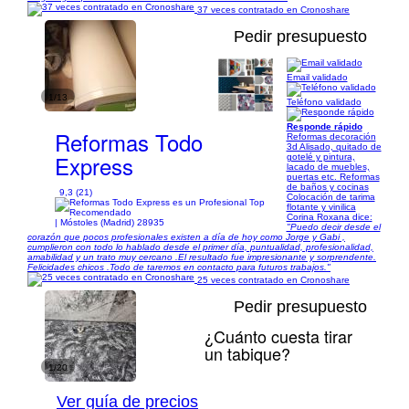
37 veces contratado en Cronoshare
Pedir presupuesto
Email validado
1/13
Teléfono validado
Responde rápido
Reformas Todo
Reformas decoración
3d Alisado, quitado de
Express
gotelé y pintura,
lacado de muebles,
puertas etc. Reformas
de baños y cocinas
9,3 (21)
Colocación de tarima
flotante y vinilica
Corina Roxana dice:
| Móstoles (Madrid) 28935
"Puedo decir desde el
corazón que pocos profesionales existen a día de hoy como Jorge y Gabi ,
cumplieron con todo lo hablado desde el primer día, puntualidad, profesionalidad,
amabilidad y un trato muy cercano .El resultado fue impresionante y sorprendente.
Felicidades chicos .Todo de taremos en contacto para futuros trabajos."
25 veces contratado en Cronoshare
Pedir presupuesto
¿Cuánto cuesta tirar
un tabique?
1/20
Ver guía de precios