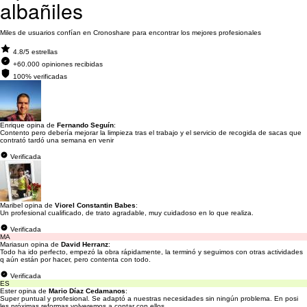
albañiles
Miles de usuarios confían en Cronoshare para encontrar los mejores profesionales
4.8/5 estrellas
+60.000 opiniones recibidas
100% verificadas
Enrique opina de
Fernando Seguín
:
Contento pero debería mejorar la limpieza tras el trabajo y el servicio de recogida de sacas que
contrató tardó una semana en venir
Verificada
Maribel opina de
Viorel Constantin Babes
:
Un profesional cualificado, de trato agradable, muy cuidadoso en lo que realiza.
Verificada
MA
Mariasun opina de
David Herranz
:
Todo ha ido perfecto, empezó la obra rápidamente, la terminó y seguimos con otras actividades
q aún están por hacer, pero contenta con todo.
Verificada
ES
Ester opina de
Mario Díaz Cedamanos
:
Super puntual y profesional. Se adaptó a nuestras necesidades sin ningún problema. En posi
les próximas reformas volveremos a contar con ellos.