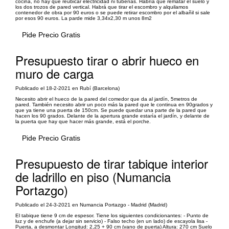
cocina, no hay que reubicar electricidad ni tuberías. Habría que rematar el suelo y
los dos trozos de pared vertical. Habrá que tirar el escombro y alquilamos
contenedor de obra por 90 euros o se puede retirar escombro por el albañil si sale
por esos 90 euros. La parde mide 3,34x2,30 m unos 8m2
Pide Precio Gratis
Presupuesto tirar o abrir hueco en
muro de carga
Publicado el 18-2-2021 en Rubí (Barcelona)
Necesito abrir el hueco de la pared del comedor que da al jardín, 5metros de
pared. También necesito abrir un poco más la pared que le continua en 90grados y
que ya tiene una puerta de 150cm. Se puede quedar una parte de la pared que
hacen los 90 grados. Delante de la apertura grande estaría el jardín, y delante de
la puerta que hay que hacer más grande, está el porche.
Pide Precio Gratis
Presupuesto de tirar tabique interior
de ladrillo en piso (Numancia
Portazgo)
Publicado el 24-3-2021 en Numancia Portazgo - Madrid (Madrid)
El tabique tiene 9 cm de espesor. Tiene los siguientes condicionantes: - Punto de
luz y de enchufe (a dejar sin servicio) - Falso techo (en un lado) de escayola lisa -
Puerta, a desmontar Longitud: 2,25 + 90 cm (vano de puerta) Altura: 270 cm Suelo