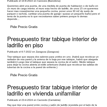
Publicado el 10-8-2022 en Canoves (Barcelona)
Queremos abrir una puerta, de una medida de puerta de habitacion o de baño en
un muro de carga interior, el muro esta hecho de ladrillo, de unos 15 cm queremos
hacer mas cosas(montar una pequeña cocina, poner unos 30 m2 de suelo de
parquet o rachola, cambiar una puerta de garaje i quizas un pequeño baño) pero el
tema de la puerta es lo que necesitamos saber primero porque lo demas
depende...
Pide Precio Gratis
Presupuesto tirar tabique interior de
ladrillo en piso
Publicado el 6-7-2022 en Zaragoza (Zaragoza)
Tirar tabique que separa dos salones para unirlos en uno. (habrá que recolocar un
radiador de esa pared y la antena de tv baja por ese tabique, habrá que alargarla
también) Luego tirar el tabique que separa la cocina de el salón. Medio tabique
para dejar la cocina abierta al estilo americano (habrá que recolocar las salidas de
tuberías de la cocina a la pared de enfrente.)
Pide Precio Gratis
Presupuesto tirar tabique interior de
ladrillo en vivienda unifamiliar
Publicado el 23-4-2024 en Cacicedo (Cantabria)
Hay que tirar una pared entre cocina y salón de ladrillo revestida por el lado de la