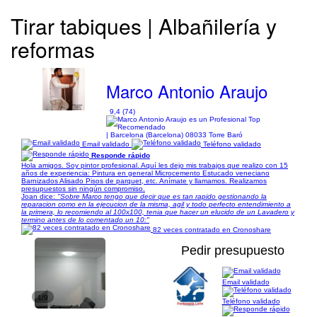
Tirar tabiques | Albañilería y
reformas
Marco Antonio Araujo
9,4 (74)
| Barcelona (Barcelona) 08033 Torre Baró
Email validado
Teléfono validado
Responde rápido
Hola amigos. Soy pintor profesional. Aquí les dejo mis trabajos que realizo con 15
años de experiencia: Pintura en general Microcemento Estucado veneciano
Barnizados Alisado Pisos de parquet, etc. Anímate y llamamos. Realizamos
presupuestos sin ningún compromiso.
Joan dice:
"Sobre Marco tengo que decir que es tan rapido gestionando la
reparacion como en la ejecucion de la misma, agil y todo perfecto entendimiento a
la primera, lo recomiendo al 100x100, tenia que hacer un elucido de un Lavadero y
termino antes de lo comentado un 10:"
82 veces contratado en Cronoshare
Pedir presupuesto
Email validado
1/9
Teléfono validado