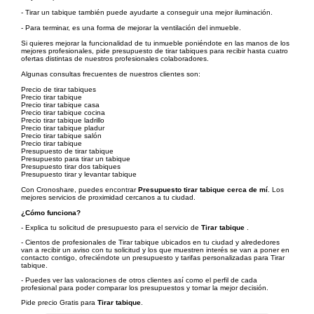
- Tirar un tabique también puede ayudarte a conseguir una mejor iluminación.
- Para terminar, es una forma de mejorar la ventilación del inmueble.
Si quieres mejorar la funcionalidad de tu inmueble poniéndote en las manos de los
mejores profesionales, pide presupuesto de tirar tabiques para recibir hasta cuatro
ofertas distintas de nuestros profesionales colaboradores.
Algunas consultas frecuentes de nuestros clientes son:
Precio de tirar tabiques
Precio tirar tabique
Precio tirar tabique casa
Precio tirar tabique cocina
Precio tirar tabique ladrillo
Precio tirar tabique pladur
Precio tirar tabique salón
Precio tirar tabique
Presupuesto de tirar tabique
Presupuesto para tirar un tabique
Presupuesto tirar dos tabiques
Presupuesto tirar y levantar tabique
Con Cronoshare, puedes encontrar
Presupuesto tirar tabique cerca de mí
. Los
mejores servicios de proximidad cercanos a tu ciudad.
¿Cómo funciona?
- Explica tu solicitud de presupuesto para el servicio de
Tirar tabique
.
- Cientos de profesionales de Tirar tabique ubicados en tu ciudad y alrededores
van a recibir un aviso con tu solicitud y los que muestren interés se van a poner en
contacto contigo, ofreciéndote un presupuesto y tarifas personalizadas para Tirar
tabique.
- Puedes ver las valoraciones de otros clientes así como el perfil de cada
profesional para poder comparar los presupuestos y tomar la mejor decisión.
Pide precio Gratis para
Tirar tabique
.