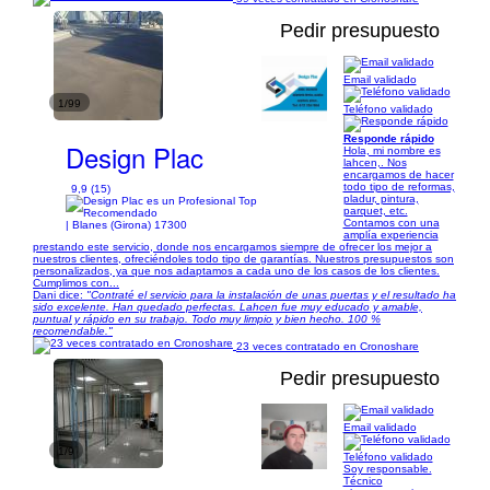
Pedir presupuesto
Email validado
1/99
Teléfono validado
Responde rápido
Design Plac
Hola, mi nombre es
lahcen,. Nos
encargamos de hacer
todo tipo de reformas,
9,9 (15)
pladur, pintura,
parquet, etc.
Contamos con una
| Blanes (Girona) 17300
amplía experiencia
prestando este servicio, donde nos encargamos siempre de ofrecer los mejor a
nuestros clientes, ofreciéndoles todo tipo de garantías. Nuestros presupuestos son
personalizados, ya que nos adaptamos a cada uno de los casos de los clientes.
Cumplimos con...
Dani dice:
"Contraté el servicio para la instalación de unas puertas y el resultado ha
sido excelente. Han quedado perfectas. Lahcen fue muy educado y amable,
puntual y rápido en su trabajo. Todo muy limpio y bien hecho. 100 %
recomendable."
23 veces contratado en Cronoshare
Pedir presupuesto
Email validado
1/9
Teléfono validado
Soy responsable.
Técnico