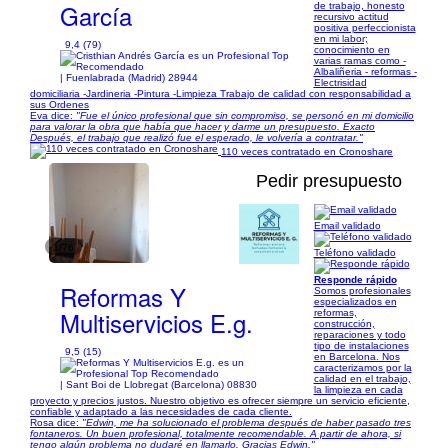
García
de trabajo, honesto
recursivo actitud
positiva perfeccionista
en mi labor;
9,4 (79)
conocimiento en
varias ramas como -
Albaliñeria - reformas -
| Fuenlabrada (Madrid) 28944
Electrisidad
domiciliaria -Jardineria -Pintura -Limpieza Trabajo de calidad con responsabilidad a
sus Ordenes
Eva dice:
"Fue el único profesional que sin compromiso, se personó en mi domicilio
para valorar la obra que había que hacer y darme un presupuesto. Exacto
Después, el trabajo que realizó fue el esperado, le volvería a contratar."
110 veces contratado en Cronoshare
Pedir presupuesto
Email validado
1/76
Teléfono validado
Responde rápido
Reformas Y
Somos profesionales
especializados en
Multiservicios E.g.
reformas,
construcción,
reparaciones y todo
tipo de instalaciones
9,5 (15)
en Barcelona. Nos
caracterizamos por la
calidad en el trabajo,
| Sant Boi de Llobregat (Barcelona) 08830
la limpieza en cada
proyecto y precios justos. Nuestro objetivo es ofrecer siempre un servicio eficiente,
confiable y adaptado a las necesidades de cada cliente.
Rosa dice:
"Edwin, me ha solucionado el problema después de haber pasado tres
fontaneros. Un buen profesional, totalmente recomendable. A partir de ahora, si
tengo algún problema no dudaré en llamarlo. Gracias Edwin."