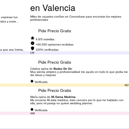
en Valencia
Miles de usuarios confían en Cronoshare para encontrar los mejores
 expresar tus
profesionales
dos y entre...
Pide Precio Gratis
4.8/5 estrellas
+60.000 opiniones recibidas
ta que sea íntima,
100% verificadas
CR
Pide Precio Gratis
Cristina opina de
Bodas De Oz
:
Muy atenta simptics y profesionalidad me ayudo en todo lo que pedia me
dio ideas y mejoras
Verificada
MJ
Pide Precio Gratis
María opina de
Mi Dama Madrina
:
Me encanta Mi dala madrina, trato cercano por lo que he hablado con
ella, pero mi pareja no quiere wedding planner.
Verificada
AM