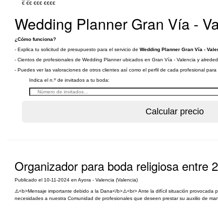
€
€€
€€€
€€€€
Wedding Planner Gran Vía - Va
¿Cómo funciona?
- Explica tu solicitud de presupuesto para el servicio de
Wedding Planner Gran Vía - Vale
- Cientos de profesionales de Wedding Planner ubicados en Gran Vía - Valencia y alrededo
- Puedes ver las valoraciones de otros clientes así como el perfil de cada profesional par
Indica el n.º de invitados a tu boda:
Organizador para boda religiosa entre 2
Publicado el 10-11-2024 en Ayora - Valencia (Valencia)
⚠️<b>Mensaje importante debido a la Dana</b>⚠️<br> Ante la difícil situación provocada 
necesidades a nuestra Comunidad de profesionales que deseen prestar su auxilio de manera