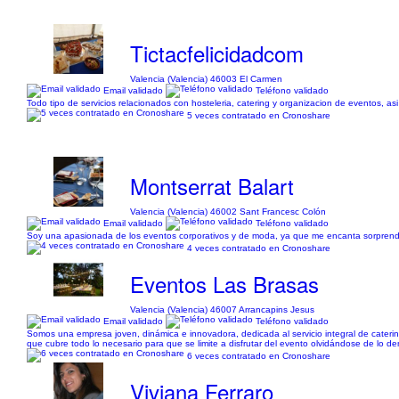
Tictacfelicidadcom
Valencia (Valencia) 46003 El Carmen
Email validado
Teléfono validado
Todo tipo de servicios relacionados con hosteleria, catering y organizacion de eventos, as
5 veces contratado en Cronoshare
Montserrat Balart
Valencia (Valencia) 46002 Sant Francesc Colón
Email validado
Teléfono validado
Soy una apasionada de los eventos corporativos y de moda, ya que me encanta sorprender 
4 veces contratado en Cronoshare
Eventos Las Brasas
Valencia (Valencia) 46007 Arrancapins Jesus
Email validado
Teléfono validado
Somos una empresa joven, dinámica e innovadora, dedicada al servicio integral de cater
que cubre todo lo necesario para que se limite a disfrutar del evento olvidándose de lo d
6 veces contratado en Cronoshare
Viviana Ferraro