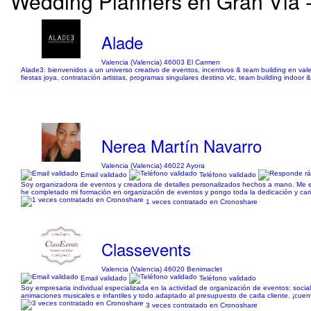
Wedding Planners en Gran Vía - 
Alade
Valencia (Valencia) 46003 El Carmen
Alade3: bienvenidos a un universo creativo de eventos, incentivos & team building en vale
fiestas joya, contratación artistas, programas singulares destino vlc, team building indoor
Nerea Martín Navarro
Valencia (Valencia) 46022 Ayora
Email validado
Teléfono validado
Soy organizadora de eventos y creadora de detalles personalizados hechos a mano. Me e
he completado mi formación en organización de eventos y pongo toda la dedicación y cari
1 veces contratado en Cronoshare
Classevents
Valencia (Valencia) 46020 Benimaclet
Email validado
Teléfono validado
Soy empresaria individual especializada en la actividad de organización de eventos: soci
animaciones musicales e infantiles y todo adaptado al presupuesto de cada cliente. ¡cu
3 veces contratado en Cronoshare