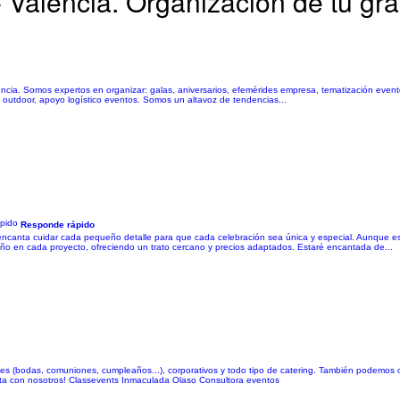
Valencia. Organización de tu gra
ncia. Somos expertos en organizar: galas, aniversarios, efemérides empresa, tematización evento
 & outdoor, apoyo logístico eventos. Somos un altavoz de tendencias...
Responde rápido
ncanta cuidar cada pequeño detalle para que cada celebración sea única y especial. Aunque e
ño en cada proyecto, ofreciendo un trato cercano y precios adaptados. Estaré encantada de...
ales (bodas, comuniones, cumpleaños...), corporativos y todo tipo de catering. También podemos 
enta con nosotros! Classevents Inmaculada Olaso Consultora eventos