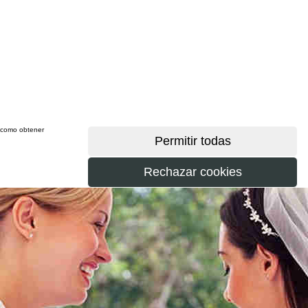
sí como obtener
más