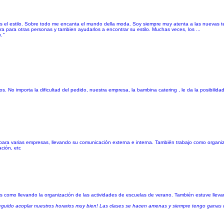
 es el estilo. Sobre todo me encanta el mundo della moda. Soy siempre muy atenta a las nuevas 
a para otras personas y tambien ayudarlos a encontrar su estilo. Muchas veces, los ...
."
s. No importa la dificultad del pedido, nuestra empresa, la bambina catering , le da la posibili
 para varias empresas, llevando su comunicación externa e interna. También trabajo como organi
ción, etc
s como llevando la organización de las actividades de escuelas de verano. También estuve llevan
guido acoplar nuestros horarios muy bien! Las clases se hacen amenas y siempre tengo ganas de