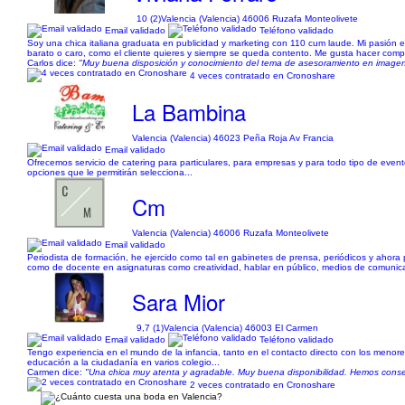
10 (2)
Valencia (Valencia) 46006 Ruzafa Monteolivete
Email validado
Teléfono validado
Soy una chica italiana graduata en publicidad y marketing con 110 cum laude. Mi pasión
barato o caro, como el cliente quieres y siempre se queda contento. Me gusta hacer compr
Carlos dice:
"Muy buena disposición y conocimiento del tema de asesoramiento en imagen
4 veces contratado en Cronoshare
La Bambina
Valencia (Valencia) 46023 Peña Roja Av Francia
Email validado
Ofrecemos servicio de catering para particulares, para empresas y para todo tipo de evento
opciones que le permitirán selecciona...
Cm
Valencia (Valencia) 46006 Ruzafa Monteolivete
Email validado
Periodista de formación, he ejercido como tal en gabinetes de prensa, periódicos y ahora
como de docente en asignaturas como creatividad, hablar en público, medios de comunica
Sara Mior
9,7 (1)
Valencia (Valencia) 46003 El Carmen
Email validado
Teléfono validado
Tengo experiencia en el mundo de la infancia, tanto en el contacto directo con los menore
educación a la ciudadanía en varios colegio...
Carmen dice:
"Una chica muy atenta y agradable. Muy buena disponibilidad. Hemos conse
2 veces contratado en Cronoshare