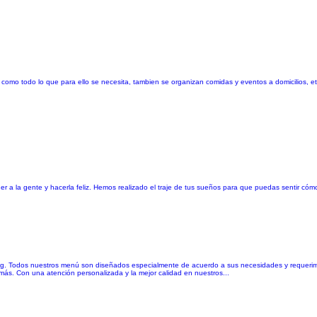
i como todo lo que para ello se necesita, tambien se organizan comidas y eventos a domicilios, e
a la gente y hacerla feliz. Hemos realizado el traje de tus sueños para que puedas sentir cóm
ing. Todos nuestros menú son diseñados especialmente de acuerdo a sus necesidades y requerim
emás. Con una atención personalizada y la mejor calidad en nuestros...