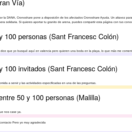
ran Vía)
por la DANA, Cronoshare pone a disposición de los afectados Cronoshare Ayuda. Un altavoz para
 solidaria. Si quieres aportar tu granito de arena, puedes compartir esta página con tus conoci
 y 100 personas (Sant Francesc Colón)
 me dice que yo busqué aquí en valencia pero quieren una boda en la playa, lo que más me comen
s salía la boda , espero su contestación, gracias un saludo
 y 100 invitados (Sant Francesc Colón)
mida a servir y las actividades especificadas en una de las preguntas.
ntre 50 y 100 personas (Malilla)
que nos case ya.
en contacto Pero yo muy agradecida