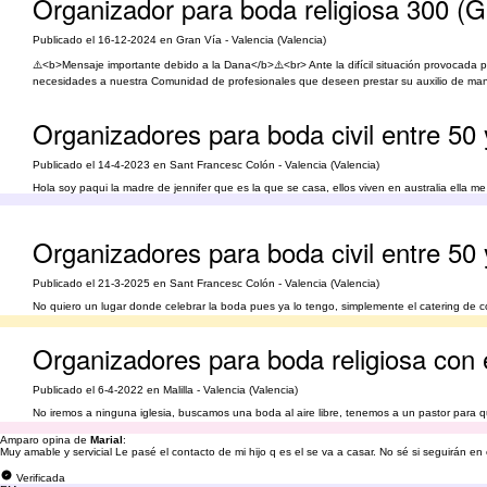
Organizador para boda religiosa 300 (G
Publicado el 16-12-2024 en Gran Vía - Valencia (Valencia)
⚠️<b>Mensaje importante debido a la Dana</b>⚠️<br> Ante la difícil situación provocada 
necesidades a nuestra Comunidad de profesionales que deseen prestar su auxilio de manera
Organizadores para boda civil entre 50
Publicado el 14-4-2023 en Sant Francesc Colón - Valencia (Valencia)
Hola soy paqui la madre de jennifer que es la que se casa, ellos viven en australia ella
pero nosotros la emos convencido que menos unos 80invitados quería saber por cuánto no
Organizadores para boda civil entre 50
Publicado el 21-3-2025 en Sant Francesc Colón - Valencia (Valencia)
No quiero un lugar donde celebrar la boda pues ya lo tengo, simplemente el catering de co
Organizadores para boda religiosa con e
Publicado el 6-4-2022 en Malilla - Valencia (Valencia)
No iremos a ninguna iglesia, buscamos una boda al aire libre, tenemos a un pastor para 
Amparo opina de
Marial
:
Muy amable y servicial Le pasé el contacto de mi hijo q es el se va a casar. No sé si seguirán 
Verificada