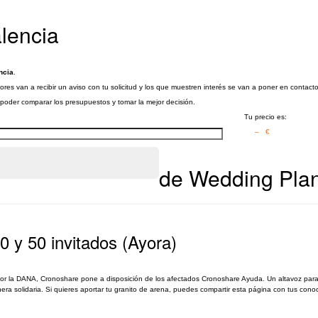
lencia
ncia
.
res van a recibir un aviso con tu solicitud y los que muestren interés se van a poner en contact
a poder comparar los presupuestos y tomar la mejor decisión.
Tu precio es:
– €
de Wedding Plan
0 y 50 invitados (Ayora)
por la DANA, Cronoshare pone a disposición de los afectados Cronoshare Ayuda. Un altavoz para
 solidaria. Si quieres aportar tu granito de arena, puedes compartir esta página con tus conoci