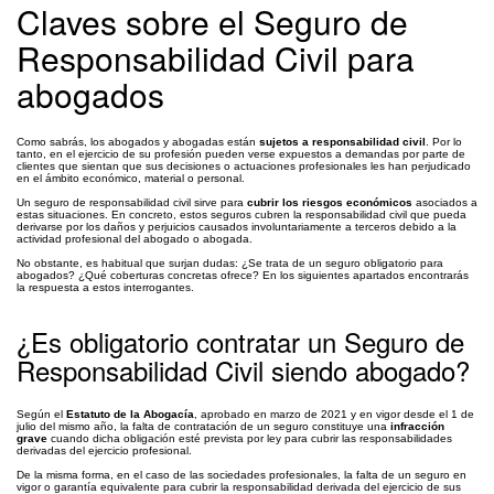
Claves sobre el Seguro de
Responsabilidad Civil para
abogados
Como sabrás, los abogados y abogadas están
sujetos a responsabilidad civil
. Por lo
tanto, en el ejercicio de su profesión pueden verse expuestos a demandas por parte de
clientes que sientan que sus decisiones o actuaciones profesionales les han perjudicado
en el ámbito económico, material o personal.
Un seguro de responsabilidad civil sirve para
cubrir los riesgos económicos
asociados a
estas situaciones. En concreto, estos seguros cubren la responsabilidad civil que pueda
derivarse por los daños y perjuicios causados involuntariamente a terceros debido a la
actividad profesional del abogado o abogada.
No obstante, es habitual que surjan dudas: ¿Se trata de un seguro obligatorio para
abogados? ¿Qué coberturas concretas ofrece? En los siguientes apartados encontrarás
la respuesta a estos interrogantes.
¿Es obligatorio contratar un Seguro de
Responsabilidad Civil siendo abogado?
Según el
Estatuto de la Abogacía
, aprobado en marzo de 2021 y en vigor desde el 1 de
julio del mismo año, la falta de contratación de un seguro constituye una
infracción
grave
cuando dicha obligación esté prevista por ley para cubrir las responsabilidades
derivadas del ejercicio profesional.
De la misma forma, en el caso de las sociedades profesionales, la falta de un seguro en
vigor o garantía equivalente para cubrir la responsabilidad derivada del ejercicio de sus