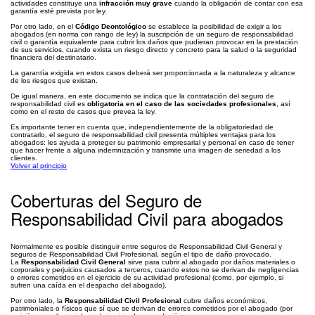
actividades constituye una
infracción muy grave
cuando la obligación de contar con esa
garantía esté prevista por ley.
Por otro lado, en el
Código Deontológico
se establece la posibilidad de exigir a los
abogados (en norma con rango de ley) la suscripción de un seguro de responsabilidad
civil o garantía equivalente para cubrir los daños que pudieran provocar en la prestación
de sus servicios, cuando exista un riesgo directo y concreto para la salud o la seguridad
financiera del destinatario.
La garantía exigida en estos casos deberá ser proporcionada a la naturaleza y alcance
de los riesgos que existan.
De igual manera, en este documento se indica que la contratación del seguro de
responsabilidad civil es
obligatoria en el caso de las sociedades profesionales
, así
como en el resto de casos que prevea la ley.
Es importante tener en cuenta que, independientemente de la obligatoriedad de
contratarlo, el seguro de responsabilidad civil presenta múltiples ventajas para los
abogados: les ayuda a proteger su patrimonio empresarial y personal en caso de tener
que hacer frente a alguna indemnización y transmite una imagen de seriedad a los
clientes.
Volver al principio
Coberturas del Seguro de
Responsabilidad Civil para abogados
Normalmente es posible distinguir entre seguros de Responsabilidad Civil General y
seguros de Responsabilidad Civil Profesional, según el tipo de daño provocado.
La
Responsabilidad Civil General
sirve para cubrir al abogado por daños materiales o
corporales y perjuicios causados a terceros, cuando estos no se derivan de negligencias
o errores cometidos en el ejercicio de su actividad profesional (como, por ejemplo, si
sufren una caída en el despacho del abogado).
Por otro lado, la
Responsabilidad Civil Profesional
cubre daños económicos,
patrimoniales o físicos que sí que se derivan de errores cometidos por el abogado (por