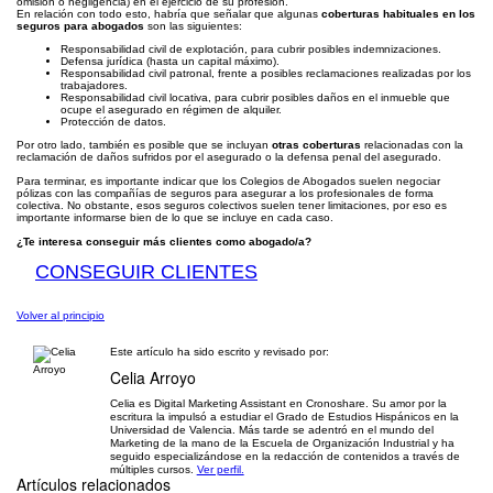
omisión o negligencia) en el ejercicio de su profesión.
En relación con todo esto, habría que señalar que algunas
coberturas habituales en los
seguros para abogados
son las siguientes:
Responsabilidad civil de explotación, para cubrir posibles indemnizaciones.
Defensa jurídica (hasta un capital máximo).
Responsabilidad civil patronal, frente a posibles reclamaciones realizadas por los
trabajadores.
Responsabilidad civil locativa, para cubrir posibles daños en el inmueble que
ocupe el asegurado en régimen de alquiler.
Protección de datos.
Por otro lado, también es posible que se incluyan
otras coberturas
relacionadas con la
reclamación de daños sufridos por el asegurado o la defensa penal del asegurado.
Para terminar, es importante indicar que los Colegios de Abogados suelen negociar
pólizas con las compañías de seguros para asegurar a los profesionales de forma
colectiva. No obstante, esos seguros colectivos suelen tener limitaciones, por eso es
importante informarse bien de lo que se incluye en cada caso.
¿Te interesa conseguir más clientes como abogado/a?
CONSEGUIR CLIENTES
Volver al principio
Este artículo ha sido escrito y revisado por:
Celia Arroyo
Celia es Digital Marketing Assistant en Cronoshare. Su amor por la
escritura la impulsó a estudiar el Grado de Estudios Hispánicos en la
Universidad de Valencia. Más tarde se adentró en el mundo del
Marketing de la mano de la Escuela de Organización Industrial y ha
seguido especializándose en la redacción de contenidos a través de
múltiples cursos.
Ver perfil.
Artículos relacionados