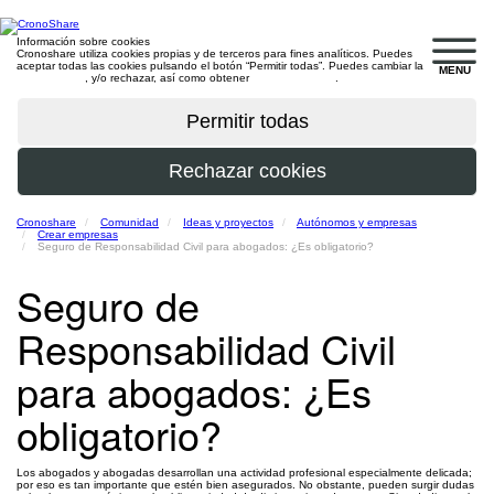
Información sobre cookies
Cronoshare utiliza cookies propias y de terceros para fines analíticos. Puedes
aceptar todas las cookies pulsando el botón “Permitir todas”. Puedes cambiar la
MENU
configuración
, y/o rechazar, así como obtener
más información
.
Cronoshare
Comunidad
Ideas y proyectos
Autónomos y empresas
Crear empresas
Seguro de Responsabilidad Civil para abogados: ¿Es obligatorio?
Seguro de
Responsabilidad Civil
para abogados: ¿Es
obligatorio?
Los abogados y abogadas desarrollan una actividad profesional especialmente delicada;
por eso es tan importante que estén bien asegurados. No obstante, pueden surgir dudas