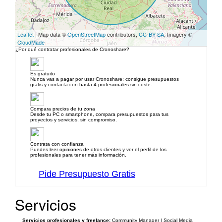
Leaflet
| Map data ©
OpenStreetMap
contributors,
CC-BY-SA
, Imagery ©
CloudMade
¿Por qué contratar profesionales de Cronoshare?
Es gratuito
Nunca vas a pagar por usar Cronoshare: consigue presupuestos
gratis y contacta con hasta 4 profesionales sin coste.
Compara precios de tu zona
Desde tu PC o smartphone, compara presupuestos para tus
proyectos y servicios, sin compromiso.
Contrata con confianza
Puedes leer opiniones de otros clientes y ver el perfil de los
profesionales para tener más información.
Pide Presupuesto Gratis
Servicios
Servicios profesionales y freelance:
Community Manager | Social Media