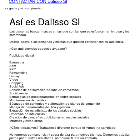
CONTACTAR CON Dalisso Sl
es gratis y sin compromiso
Así es Dalisso Sl
Las personas buscan marcas en las que confiar, que se esfuercen en innovar y les
sorprendan.
Dalisso apoya a las personas y marcas que quieren conectar con su audiencia.
¿Con qué servicios podemos ayudarte?
Publicidad digital
Estrategia
Sem
PPC
Remarketing
Display
Vídeo
Shopping
Social Ads
Servicios de optimización de ratio de conversión
Social media
Estrategias de posicionamiento en redes sociales
Monitorización de perfiles
Búsqueda de contenido y elaboración de planes de contenido
Manejo de herramientas de tica y gestión
Extracción de estadísticas de los canales sociales
Detección de influencias
Creación de campañas publicitarias en medios sociales
Informes y estadísticas
¿Cómo trabajamos? Trabajamos diferente porque el mundo ha cambiado.
No tenemos permanencia ni cuota de alta para nuevos clientes. Queremos trabajar
juntos por nuestros resultados, no porque te ate un contrato.