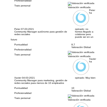
Profesionalidad
Trato personal
Valoración verificada
Peter
ha
Peter
07-03-2021
opinado:
no
Community Manager autónomo para gestión de
hemos llegado a
redes sociales
colaborar pero
puede ser en un
futuro
Puntualidad
8,7
Valoración Global
Profesionalidad
Trato personal
Valoración verificada
Xavier
ha
Xavier
04-03-2021
opinado:
Muy bien
Community Manager para marketing, gestión de
redes sociales para menos de 10 empleados
Puntualidad
10
Valoración Global
Profesionalidad
Trato personal
Valoración verificada