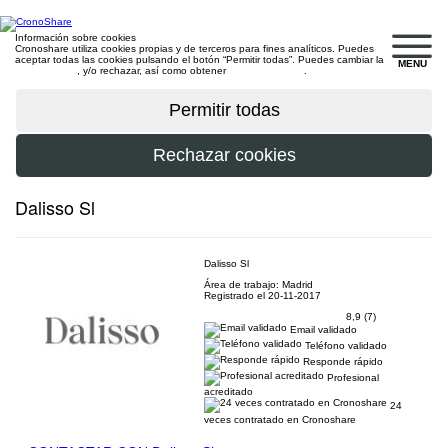
Información sobre cookies
Cronoshare utiliza cookies propias y de terceros para fines analíticos. Puedes
aceptar todas las cookies pulsando el botón “Permitir todas”. Puedes cambiar la
MENU
configuración
, y/o rechazar, así como obtener
más información
.
Dalisso Sl
Dalisso Sl
Área de trabajo: Madrid
Registrado el 20-11-2017
8,9 (7)
Email validado
Teléfono validado
Responde rápido
Profesional
acreditado
24
veces contratado en Cronoshare