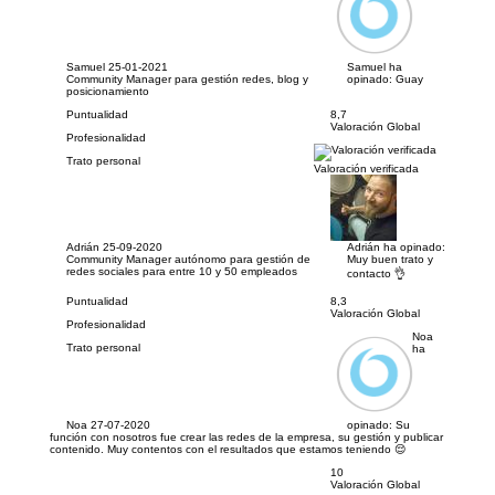
Samuel
25-01-2021
Samuel ha
Community Manager para gestión redes, blog y
opinado:
Guay
posicionamiento
Puntualidad
8,7
Valoración Global
Profesionalidad
Trato personal
Valoración verificada
Adrián
25-09-2020
Adrián ha opinado:
Community Manager autónomo para gestión de
Muy buen trato y
redes sociales para entre 10 y 50 empleados
contacto 👌
Puntualidad
8,3
Valoración Global
Profesionalidad
Noa
Trato personal
ha
Noa
27-07-2020
opinado:
Su
función con nosotros fue crear las redes de la empresa, su gestión y publicar
contenido. Muy contentos con el resultados que estamos teniendo 😌
10
Valoración Global