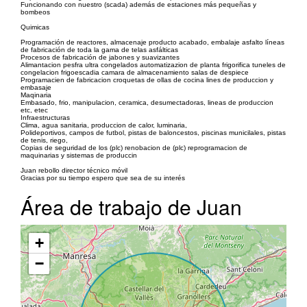
Funcionando con nuestro (scada) además de estaciones más pequeñas y
bombeos
Quimicas
Programación de reactores, almacenaje producto acabado, embalaje asfalto líneas
de fabricación de toda la gama de telas asfálticas
Procesos de fabricación de jabones y suavizantes
Alimantacion pesfra ultra congelados automatizazion de planta frigorifica tuneles de
congelacion frigoescadia camara de almacenamiento salas de despiece
Programacien de fabricacion croquetas de ollas de cocina lines de produccion y
embasaje
Maqinaria
Embasado, frio, manipulacion, ceramica, desumectadoras, lineas de produccion
etc, etec
Infraestructuras
Clima, agua sanitaria, produccion de calor, luminaria,
Polideportivos, campos de futbol, pistas de baloncestos, piscinas municilales, pistas
de tenis, riego,
Copias de seguridad de los (plc) renobacion de (plc) reprogramacion de
maquinarias y sistemas de produccin
Juan rebollo director técnico móvil
Gracias por su tiempo espero que sea de su interés
Área de trabajo de Juan
+
−