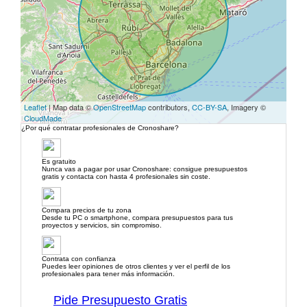
Leaflet
| Map data ©
OpenStreetMap
contributors,
CC-BY-SA
, Imagery ©
CloudMade
¿Por qué contratar profesionales de Cronoshare?
Es gratuito
Nunca vas a pagar por usar Cronoshare: consigue presupuestos
gratis y contacta con hasta 4 profesionales sin coste.
Compara precios de tu zona
Desde tu PC o smartphone, compara presupuestos para tus
proyectos y servicios, sin compromiso.
Contrata con confianza
Puedes leer opiniones de otros clientes y ver el perfil de los
profesionales para tener más información.
Pide Presupuesto Gratis