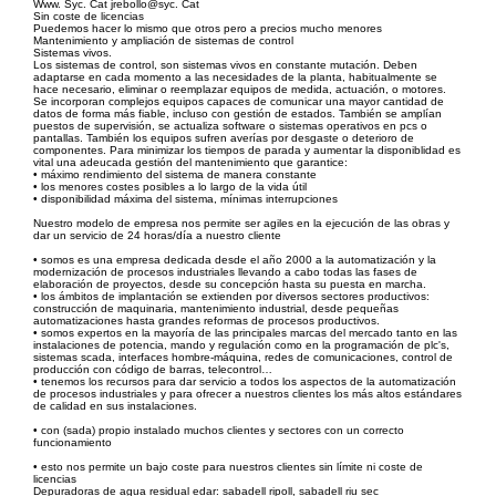
Www. Syc. Cat jrebollo@syc. Cat
Sin coste de licencias
Puedemos hacer lo mismo que otros pero a precios mucho menores
Mantenimiento y ampliación de sistemas de control
Sistemas vivos.
Los sistemas de control, son sistemas vivos en constante mutación. Deben
adaptarse en cada momento a las necesidades de la planta, habitualmente se
hace necesario, eliminar o reemplazar equipos de medida, actuación, o motores.
Se incorporan complejos equipos capaces de comunicar una mayor cantidad de
datos de forma más fiable, incluso con gestión de estados. También se amplían
puestos de supervisión, se actualiza software o sistemas operativos en pcs o
pantallas. También los equipos sufren averías por desgaste o deterioro de
componentes. Para minimizar los tiempos de parada y aumentar la disponiblidad es
vital una adeucada gestión del mantenimiento que garantice:
• máximo rendimiento del sistema de manera constante
• los menores costes posibles a lo largo de la vida útil
• disponibilidad máxima del sistema, mínimas interrupciones
Nuestro modelo de empresa nos permite ser agiles en la ejecución de las obras y
dar un servicio de 24 horas/día a nuestro cliente
• somos es una empresa dedicada desde el año 2000 a la automatización y la
modernización de procesos industriales llevando a cabo todas las fases de
elaboración de proyectos, desde su concepción hasta su puesta en marcha.
• los ámbitos de implantación se extienden por diversos sectores productivos:
construcción de maquinaria, mantenimiento industrial, desde pequeñas
automatizaciones hasta grandes reformas de procesos productivos.
• somos expertos en la mayoría de las principales marcas del mercado tanto en las
instalaciones de potencia, mando y regulación como en la programación de plc's,
sistemas scada, interfaces hombre-máquina, redes de comunicaciones, control de
producción con código de barras, telecontrol…
• tenemos los recursos para dar servicio a todos los aspectos de la automatización
de procesos industriales y para ofrecer a nuestros clientes los más altos estándares
de calidad en sus instalaciones.
• con (sada) propio instalado muchos clientes y sectores con un correcto
funcionamiento
• esto nos permite un bajo coste para nuestros clientes sin límite ni coste de
licencias
Depuradoras de agua residual edar: sabadell ripoll, sabadell riu sec