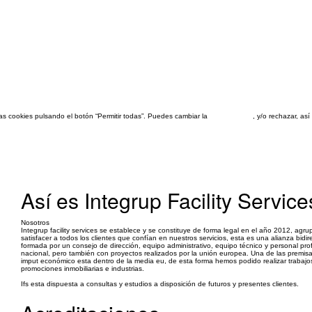
las cookies pulsando el botón “Permitir todas”. Puedes cambiar la
configuración
, y/o rechazar, a
Así es Integrup Facility Service
Nosotros
Integrup facility services se establece y se constituye de forma legal en el año 2012, a
satisfacer a todos los clientes que confían en nuestros servicios, esta es una alianza bidi
formada por un consejo de dirección, equipo administrativo, equipo técnico y personal pr
nacional, pero también con proyectos realizados por la unión europea. Una de las premisas
imput económico esta dentro de la media eu, de esta forma hemos podido realizar trabajos 
promociones inmobiliarias e industrias.
Ifs esta dispuesta a consultas y estudios a disposición de futuros y presentes clientes.