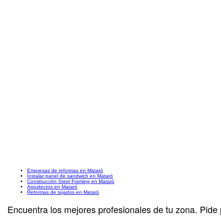
Empresas de reformas en Mataró
Instalar panel de sandwich en Mataró
Construcción Steel Framing en Mataró
Arquitectos en Mataró
Reformas de tejados en Mataró
Encuentra los mejores profesionales de tu zona. Pide 