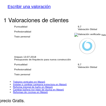
Escribir una valoración
1 Valoraciones de clientes
Puntualidad
9,7
Valoración Global
Profesionalidad
Valo
Trato personal
Amparo
13-07-2018
Presupuesto de Arquitecto para nueva construcción
Puntualidad
9,7
Valoración Global
Profesionalidad
Trato personal
Trabajos verticales en Mataró
Instalar o cambiar campana extractora en Mataró
Reforma integral de baño en Mataró
Cambiar bañera por plato de ducha en Mataró
Reformas de cocinas en Mataró
precio Gratis.