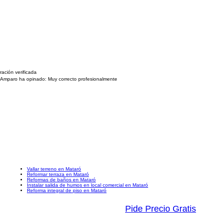
ración verificada
Amparo ha opinado:
Muy correcto profesionalmente
Vallar terreno en Mataró
Reformar terraza en Mataró
Reformas de baños en Mataró
Instalar salida de humos en local comercial en Mataró
Reforma integral de piso en Mataró
Pide Precio Gratis