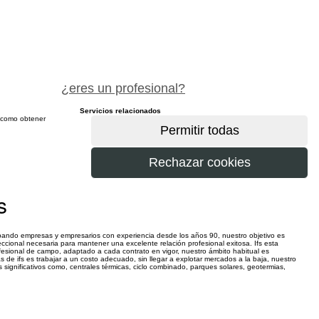
pide precio gratis
¿eres un profesional?
Servicios relacionados
sí como obtener
más
s
grupando empresas y empresarios con experiencia desde los años 90, nuestro objetivo es
reccional necesaria para mantener una excelente relación profesional exitosa. Ifs esta
ofesional de campo, adaptado a cada contrato en vigor, nuestro ámbito habitual es
 de ifs es trabajar a un costo adecuado, sin llegar a explotar mercados a la baja, nuestro
significativos como, centrales térmicas, ciclo combinado, parques solares, geotermias,