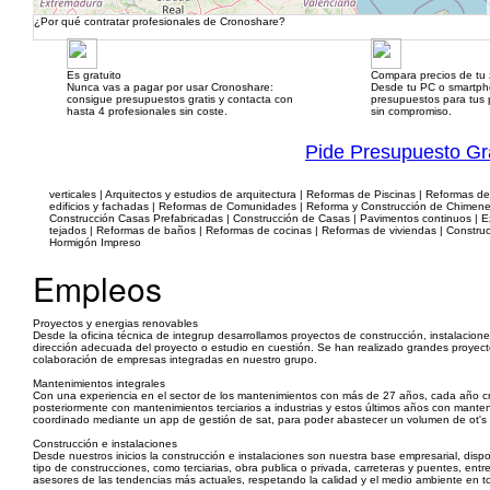
¿Por qué contratar profesionales de Cronoshare?
Es gratuito
Compara precios de tu
Nunca vas a pagar por usar Cronoshare:
Desde tu PC o smartp
consigue presupuestos gratis y contacta con
presupuestos para tus p
hasta 4 profesionales sin coste.
sin compromiso.
Pide Presupuesto Gr
verticales | Arquitectos y estudios de arquitectura | Reformas de Piscinas | Reformas de
edificios y fachadas | Reformas de Comunidades | Reforma y Construcción de Chimeneas
Construcción Casas Prefabricadas | Construcción de Casas | Pavimentos continuos | Exc
tejados | Reformas de baños | Reformas de cocinas | Reformas de viviendas | Construcci
Hormigón Impreso
Empleos
Proyectos y energias renovables
Desde la oficina técnica de integrup desarrollamos proyectos de construcción, instalaciones
dirección adecuada del proyecto o estudio en cuestión. Se han realizado grandes proyectos
colaboración de empresas integradas en nuestro grupo.
Mantenimientos integrales
Con una experiencia en el sector de los mantenimientos con más de 27 años, cada año cr
posteriormente con mantenimientos terciarios a industrias y estos últimos años con manten
coordinado mediante un app de gestión de sat, para poder abastecer un volumen de ot's 
Construcción e instalaciones
Desde nuestros inicios la construcción e instalaciones son nuestra base empresarial, d
tipo de construcciones, como terciarias, obra publica o privada, carreteras y puentes, entre
asesores de las tendencias más actuales, respetando la calidad y el medio ambiente en t