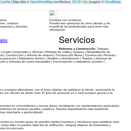
Leaflet
| Map data ©
OpenStreetMap
contributors,
CC-BY-SA
, Imagery ©
CloudMade
 zona
Contrata con confianza
hone, compara
Puedes leer opiniones de otros clientes y ver
royectos y servicios,
el perfil de los profesionales para tener más
información.
Servicios
atis
Reformas y Construcción:
Trabajos
 Locales Comerciales y Oficinas | Retirada de uralita y amianto | Rehabilitación de
 | Construcción y reforma de sótanos | Construcción Muros | Construcción Piscinas |
avaciones | Aislamiento térmico | Derribos y demoliciones | Tejados y reformas de
ón y reformas de naves industriales | Insonorización y aislamiento acústico |
 y energías alternativas, con el único objetivo de satisfacer al cliente, asesorando la
 con clientes de primer nivel. El área de actuación es a nivel europeo gracias a la
ecemos en conocimientos y nuevas áreas, inicialmente con mantenimientos particulares,
imientos de servicios sociales y públicos. Nuestro departamento esta totalmente
muy importante y geolocalizado.
isponemos en nuestro grupo de grandes medios humanos y mecánicos para satisfacer todo
 todas ellas no pueden faltar las de edificación, integrup dispone de interioristas y
odos los procesos.