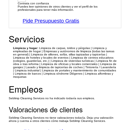
Contrata con confianza
Puedes leer opiniones de otros clientes y ver el perfil de los
profesionales para tener más información.
Pide Presupuesto Gratis
Servicios
Limpieza y hogar:
Limpieza de carpas, toldos y pérgolas | Limpieza y
empleadas de hogar | Empresas y autónomos de limpieza (todas las tareas
en general) | Limpieza de sillones, sofás, sillas tapizadas y tapicerías |
Limpieza de hoteles y locales de eventos | Limpieza de centros educativos
(colegios, guarderías, etc.) | Limpieza de viviendas turísticas | Limpieza fin de
obra o tras reforma | Limpieza de oficinas y locales comerciales | Limpieza de
garajes | Lavado y limpieza de tapicerías de coches | Tintorería / Lavandería
| Limpieza industrial | Limpieza de portales y mantenimiento de comunidades
| Limpieza de barcos | Limpieza síndrome Diógenes | Limpieza alfombras y
moquetas
Empleos
Seblimp Cleaning Services no ha indicado todavía sus empleos.
Valoraciones de clientes
Seblimp Cleaning Services no tiene valoraciones todavía. Deja una valoración
ahora y cuenta a otros clientes cómo trabaja Seblimp Cleaning Services.