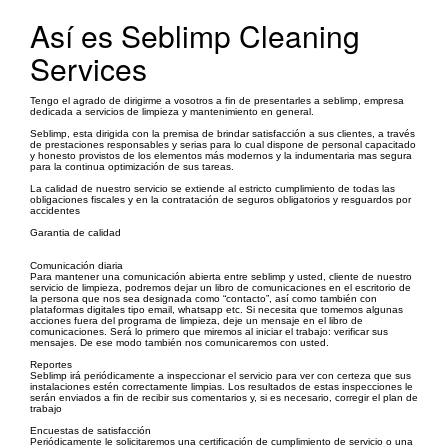
Así es Seblimp Cleaning
Services
Tengo el agrado de dirigirme a vosotros a fin de presentarles a seblimp, empresa
dedicada a servicios de limpieza y mantenimiento en general.
Seblimp, esta dirigida con la premisa de brindar satisfacción a sus clientes, a través
de prestaciones responsables y serias para lo cual dispone de personal capacitado
y honesto provistos de los elementos más modernos y la indumentaria mas segura
para la continua optimización de sus tareas.
La calidad de nuestro servicio se extiende al estricto cumplimiento de todas las
obligaciones fiscales y en la contratación de seguros obligatorios y resguardos por
accidentes
Garantia de calidad
Comunicación diaria
Para mantener una comunicación abierta entre seblimp y usted, cliente de nuestro
servicio de limpieza, podremos dejar un libro de comunicaciones en el escritorio de
la persona que nos sea designada como “contacto”, así como también con
plataformas digitales tipo email, whatsapp etc. Si necesita que tomemos algunas
acciones fuera del programa de limpieza, deje un mensaje en el libro de
comunicaciones. Será lo primero que miremos al iniciar el trabajo: verificar sus
mensajes. De ese modo también nos comunicaremos con usted.
Reportes
Seblimp irá periódicamente a inspeccionar el servicio para ver con certeza que sus
instalaciones estén correctamente limpias. Los resultados de estas inspecciones le
serán enviados a fin de recibir sus comentarios y, si es necesario, corregir el plan de
trabajo
Encuestas de satisfacción
Periódicamente le solicitaremos una certificación de cumplimiento de servicio o una