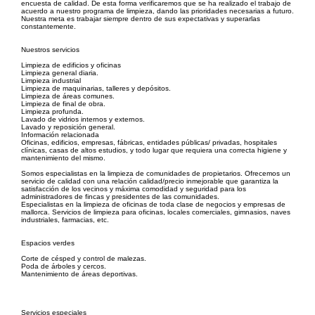
encuesta de calidad. De esta forma verificaremos que se ha realizado el trabajo de
acuerdo a nuestro programa de limpieza, dando las prioridades necesarias a futuro.
Nuestra meta es trabajar siempre dentro de sus expectativas y superarlas
constantemente.
Nuestros servicios
Limpieza de edificios y oficinas
Limpieza general diaria.
Limpieza industrial
Limpieza de maquinarias, talleres y depósitos.
Limpieza de áreas comunes.
Limpieza de final de obra.
Limpieza profunda.
Lavado de vidrios internos y externos.
Lavado y reposición general.
Información relacionada
Oficinas, edificios, empresas, fábricas, entidades públicas/ privadas, hospitales
clínicas, casas de altos estudios, y todo lugar que requiera una correcta higiene y
mantenimiento del mismo.
Somos especialistas en la limpieza de comunidades de propietarios. Ofrecemos un
servicio de calidad con una relación calidad/precio inmejorable que garantiza la
satisfacción de los vecinos y máxima comodidad y seguridad para los
administradores de fincas y presidentes de las comunidades.
Especialistas en la limpieza de oficinas de toda clase de negocios y empresas de
mallorca. Servicios de limpieza para oficinas, locales comerciales, gimnasios, naves
industriales, farmacias, etc.
Espacios verdes
Corte de césped y control de malezas.
Poda de árboles y cercos.
Mantenimiento de áreas deportivas.
Servicios especiales