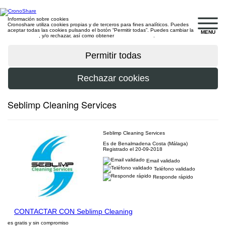
Información sobre cookies
Cronoshare utiliza cookies propias y de terceros para fines analíticos. Puedes
aceptar todas las cookies pulsando el botón “Permitir todas”. Puedes cambiar la
MENU
configuración
, y/o rechazar, así como obtener
más información
.
Seblimp Cleaning Services
Seblimp Cleaning Services
Es de Benalmadena Costa (Málaga)
Registrado el 20-09-2018
Email validado
Teléfono validado
Responde rápido
CONTACTAR CON Seblimp Cleaning
es gratis y sin compromiso