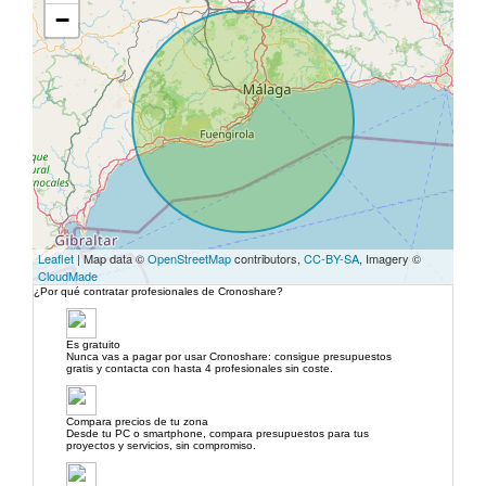
−
Leaflet
| Map data ©
OpenStreetMap
contributors,
CC-BY-SA
, Imagery ©
CloudMade
¿Por qué contratar profesionales de Cronoshare?
Es gratuito
Nunca vas a pagar por usar Cronoshare: consigue presupuestos
gratis y contacta con hasta 4 profesionales sin coste.
Compara precios de tu zona
Desde tu PC o smartphone, compara presupuestos para tus
proyectos y servicios, sin compromiso.