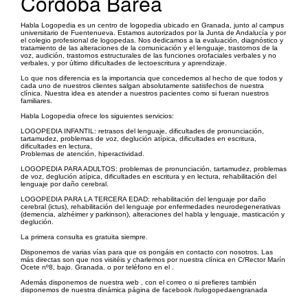
Córdoba Barea
Habla Logopedia es un centro de logopedia ubicado en Granada, junto al campus
universitario de Fuentenueva. Estamos autorizados por la Junta de Andalucía y por
el colegio profesional de logopedas. Nos dedicamos a la evaluación, diagnóstico y
tratamiento de las alteraciones de la comunicación y el lenguaje, trastornos de la
voz, audición, trastornos estructurales de las funciones orofaciales verbales y no
verbales, y por último dificultades de lectoescritura y aprendizaje.
Lo que nos diferencia es la importancia que concedemos al hecho de que todos y
cada uno de nuestros clientes salgan absolutamente satisfechos de nuestra
clínica. Nuestra idea es atender a nuestros pacientes como si fueran nuestros
familiares.
Habla Logopedia ofrece los siguientes servicios:
LOGOPEDIA INFANTIL: retrasos del lenguaje, dificultades de pronunciación,
tartamudez, problemas de voz, deglución atípica, dificultades en escritura,
dificultades en lectura,
Problemas de atención, hiperactividad.
LOGOPEDIA PARA ADULTOS: problemas de pronunciación, tartamudez, problemas
de voz, deglución atípica, dificultades en escritura y en lectura, rehabilitación del
lenguaje por daño cerebral.
LOGOPEDIA PARA LA TERCERA EDAD: rehabilitación del lenguaje por daño
cerebral (ictus), rehabilitación del lenguaje por enfermedades neurodegenerativas
(demencia, alzhéimer y parkinson), alteraciones del habla y lenguaje, masticación y
deglución.
La primera consulta es gratuita siempre.
Disponemos de varias vías para que os pongáis en contacto con nosotros. Las
más directas son que nos visitéis y charlemos por nuestra clínica en C/Rector Marín
Ocete nº8, bajo. Granada. o por teléfono en el .
Además disponemos de nuestra web , con el correo o si prefieres también
disponemos de nuestra dinámica página de facebook /tulogopedaengranada