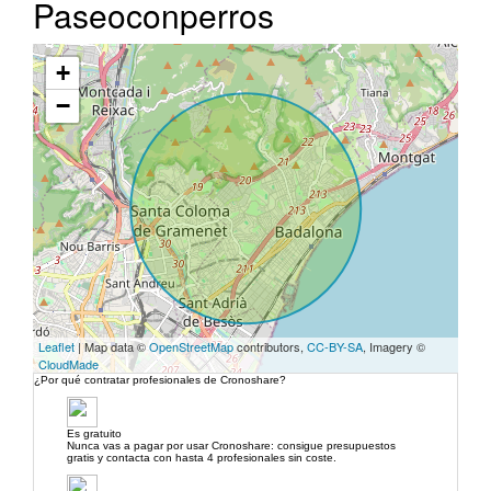
Paseoconperros
+
−
Leaflet
| Map data ©
OpenStreetMap
contributors,
CC-BY-SA
, Imagery ©
CloudMade
¿Por qué contratar profesionales de Cronoshare?
Es gratuito
Nunca vas a pagar por usar Cronoshare: consigue presupuestos
gratis y contacta con hasta 4 profesionales sin coste.