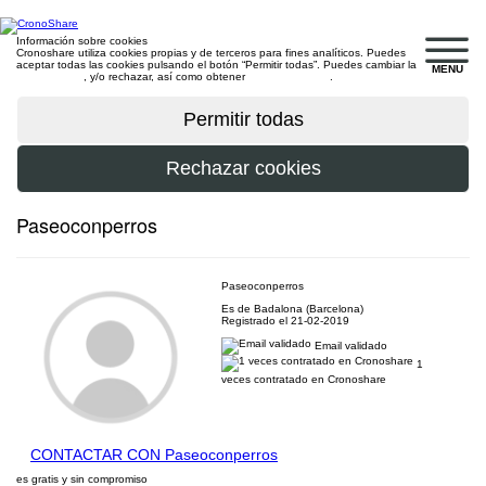
Información sobre cookies
Cronoshare utiliza cookies propias y de terceros para fines analíticos. Puedes
aceptar todas las cookies pulsando el botón “Permitir todas”. Puedes cambiar la
MENU
configuración
, y/o rechazar, así como obtener
más información
.
Paseoconperros
Paseoconperros
Es de Badalona (Barcelona)
Registrado el 21-02-2019
Email validado
1
veces contratado en Cronoshare
CONTACTAR CON Paseoconperros
es gratis y sin compromiso