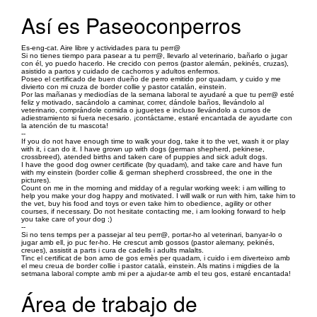
Así es Paseoconperros
Es-eng-cat. Aire libre y actividades para tu perr@
Si no tienes tiempo para pasear a tu perr@, llevarlo al veterinario, bañarlo o jugar
con él, yo puedo hacerlo. He crecido con perros (pastor alemán, pekinés, cruzas),
asistido a partos y cuidado de cachorros y adultos enfermos.
Poseo el certificado de buen dueño de perro emitido por quadam, y cuido y me
divierto con mi cruza de border collie y pastor catalán, einstein.
Por las mañanas y mediodías de la semana laboral te ayudaré a que tu perr@ esté
feliz y motivado, sacándolo a caminar, correr, dándole baños, llevándolo al
veterinario, comprándole comida o juguetes e incluso llevándolo a cursos de
adiestramiento si fuera necesario. ¡contáctame, estaré encantada de ayudarte con
la atención de tu mascota!
--
If you do not have enough time to walk your dog, take it to the vet, wash it or play
with it, i can do it. I have grown up with dogs (german shepherd, pekinese,
crossbreed), atended births and taken care of puppies and sick adult dogs.
I have the good dog owner certificate (by quadam), and take care and have fun
with my einstein (border collie & german shepherd crossbreed, the one in the
pictures).
Count on me in the morning and midday of a regular working week: i am willing to
help you make your dog happy and motivated. I will walk or run with him, take him to
the vet, buy his food and toys or even take him to obedience, agility or other
courses, if necessary. Do not hesitate contacting me, i am looking forward to help
you take care of your dog ;)
--
Si no tens temps per a passejar al teu perr@, portar-ho al veterinari, banyar-lo o
jugar amb ell, jo puc fer-ho. He crescut amb gossos (pastor alemany, pekinés,
creues), assistit a parts i cura de cadells i adults malalts.
Tinc el certificat de bon amo de gos emès per quadam, i cuido i em diverteixo amb
el meu creua de border collie i pastor català, einstein. Als matins i migdies de la
setmana laboral compte amb mi per a ajudar-te amb el teu gos, estaré encantada!
Área de trabajo de