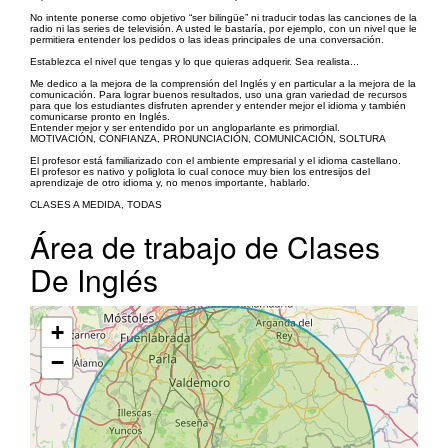
No intente ponerse como objetivo “ser bilingüe” ni traducir todas las canciones de la
radio ni las series de televisión. A usted le bastaría, por ejemplo, con un nivel que le
permitiera entender los pedidos o las ideas principales de una conversación.
Establezca el nivel que tengas y lo que quieras adquerir. Sea realista...
Me dedico a la mejora de la comprensión del Inglés y en particular a la mejora de la
comunicación. Para lograr buenos resultados, uso una gran variedad de recursos
para que los estudiantes disfruten aprender y entender mejor el idioma y también
comunicarse pronto en Inglés.
Entender mejor y ser entendido por un angloparlante es primordial.
MOTIVACIÓN, CONFIANZA, PRONUNCIACIÓN, COMUNICACIÓN, SOLTURA
El profesor está familiarizado con el ambiente empresarial y el idioma castellano.
El profesor es nativo y poliglota lo cual conoce muy bien los entresijos del
aprendizaje de otro idioma y, no menos importante, hablarlo.
CLASES A MEDIDA, TODAS
Área de trabajo de Clases
De Inglés
+
−