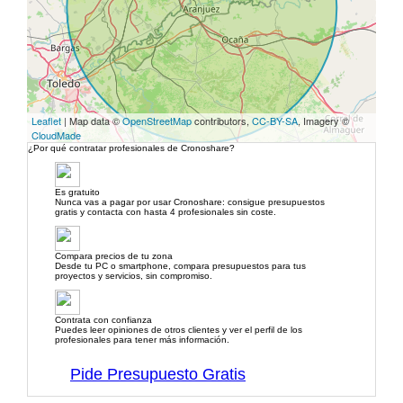
Leaflet
| Map data ©
OpenStreetMap
contributors,
CC-BY-SA
, Imagery ©
CloudMade
¿Por qué contratar profesionales de Cronoshare?
Es gratuito
Nunca vas a pagar por usar Cronoshare: consigue presupuestos
gratis y contacta con hasta 4 profesionales sin coste.
Compara precios de tu zona
Desde tu PC o smartphone, compara presupuestos para tus
proyectos y servicios, sin compromiso.
Contrata con confianza
Puedes leer opiniones de otros clientes y ver el perfil de los
profesionales para tener más información.
Pide Presupuesto Gratis