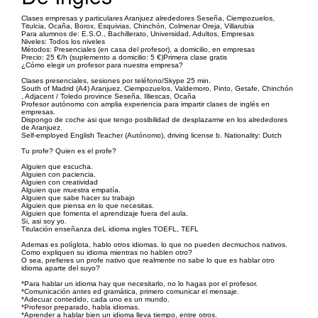
Clases empresas y particulares Aranjuez alrededores Seseña, Ciempozuelos,
Titulcia, Ocaña, Borox, Esquivias, Chinchón, Colmenar Oreja, Villarubia
Para alumnos de: E.S.O., Bachillerato, Universidad, Adultos, Empresas
Niveles: Todos los niveles
Métodos: Presenciales (en casa del profesor), a domicilio, en empresas
Precio: 25 €/h (suplemento a domicilio: 5 €)Primera clase gratis
¿Cómo elegir un profesor para nuestra empresa?
Clases presenciales, sesiones por teléfono/Skype 25 min.
South of Madrid (A4) Aranjuez, Ciempozuelos, Valdemoro, Pinto, Getafe, Chinchón
, Adjacent / Toledo province Seseña, Illiescas, Ocaña
Profesor autónomo con amplia experiencia para impartir clases de inglés en
empresas.
Dispongo de coche asi que tengo posibilidad de desplazarme en los alrededores
de Aranjuez.
Self-employed English Teacher (Autónomo), driving license b. Nationality: Dutch
Tu profe? Quien es el profe?
Alguien que escucha.
Alguien con paciencia.
Alguien con creatividad
Alguien que muestra empatía.
Alguien que sabe hacer su trabajo
Alguien que piensa en lo que necesitas.
Alguien que fomenta el aprendizaje fuera del aula.
Si, asi soy yo.
Titulación enseñanza deL idioma ingles TOEFL, TEFL
Ademas es políglota, hablo otros idiomas. lo que no pueden decmuchos nativos.
Como expliquen su idioma mientras no hablen otro?
O sea, prefieres un profe nativo que realmente no sabe lo que es hablar otro
idioma aparte del suyo?
*Para hablar un idioma hay que necesitarlo, no lo hagas por el profesor.
*Comunicación antes ed gramática, primero comunicar el mensaje.
*Adecuar contedido, cada uno es un mundo.
*Profesor preparado, habla idiomas.
*Aprender a hablar bien un idioma lleva tiempo, entre otros.