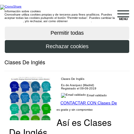
Información sobre cookies
Cronoshare utiliza cookies propias y de terceros para fines analíticos. Puedes
aceptar todas las cookies pulsando el botón “Permitir todas”. Puedes cambiar la
MENU
configuración
, y/o rechazar, así como obtener
más información
.
Clases De Inglés
Clases De Inglés
Es de Aranjuez (Madrid)
Registrado el 09-09-2019
Email validado
CONTACTAR CON Clases De
es gratis y sin compromiso
Así es Clases
De Inglés