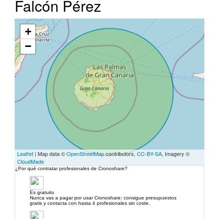
Falcón Pérez
+
−
Leaflet
| Map data ©
OpenStreetMap
contributors,
CC-BY-SA
, Imagery ©
CloudMade
¿Por qué contratar profesionales de Cronoshare?
Es gratuito
Nunca vas a pagar por usar Cronoshare: consigue presupuestos
gratis y contacta con hasta 4 profesionales sin coste.