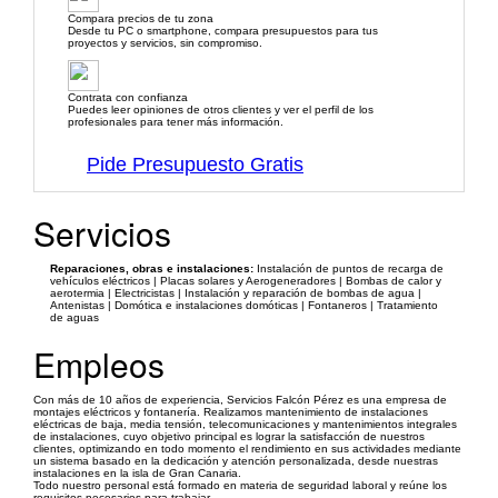
Compara precios de tu zona
Desde tu PC o smartphone, compara presupuestos para tus
proyectos y servicios, sin compromiso.
Contrata con confianza
Puedes leer opiniones de otros clientes y ver el perfil de los
profesionales para tener más información.
Pide Presupuesto Gratis
Servicios
Reparaciones, obras e instalaciones:
Instalación de puntos de recarga de
vehículos eléctricos | Placas solares y Aerogeneradores | Bombas de calor y
aerotermia | Electricistas | Instalación y reparación de bombas de agua |
Antenistas | Domótica e instalaciones domóticas | Fontaneros | Tratamiento
de aguas
Empleos
Con más de 10 años de experiencia, Servicios Falcón Pérez es una empresa de
montajes eléctricos y fontanería. Realizamos mantenimiento de instalaciones
eléctricas de baja, media tensión, telecomunicaciones y mantenimientos integrales
de instalaciones, cuyo objetivo principal es lograr la satisfacción de nuestros
clientes, optimizando en todo momento el rendimiento en sus actividades mediante
un sistema basado en la dedicación y atención personalizada, desde nuestras
instalaciones en la isla de Gran Canaria.
Todo nuestro personal está formado en materia de seguridad laboral y reúne los
requisitos necesarios para trabajar.