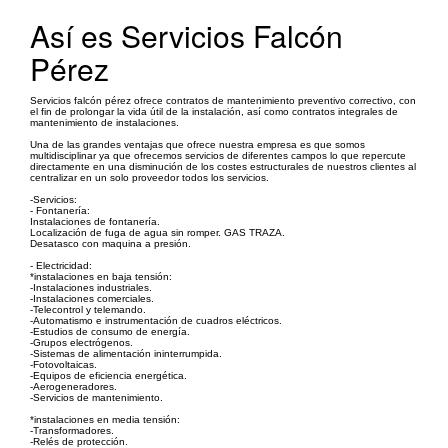
Así es Servicios Falcón
Pérez
Servicios falcón pérez ofrece contratos de mantenimiento preventivo correctivo, con
el fin de prolongar la vida útil de la instalación, así como contratos integrales de
mantenimiento de instalaciones.
Una de las grandes ventajas que ofrece nuestra empresa es que somos
multidisciplinar ya que ofrecemos servicios de diferentes campos lo que repercute
directamente en una disminución de los costes estructurales de nuestros clientes al
centralizar en un solo proveedor todos los servicios.
-Servicios:
- Fontanería:
Instalaciones de fontanería.
Localización de fuga de agua sin romper. GAS TRAZA.
Desatasco con maquina a presión.
- Electricidad:
*instalaciones en baja tensión:
-Instalaciones industriales.
-Instalaciones comerciales.
-Telecontrol y telemando.
-Automatismo e instrumentación de cuadros eléctricos.
-Estudios de consumo de energía.
-Grupos electrógenos.
-Sistemas de alimentación ininterrumpida.
-Fotovoltaicas.
-Equipos de eficiencia energética.
-Aerogeneradores.
-Servicios de mantenimiento.
*instalaciones en media tensión:
-Transformadores.
-Relés de protección.