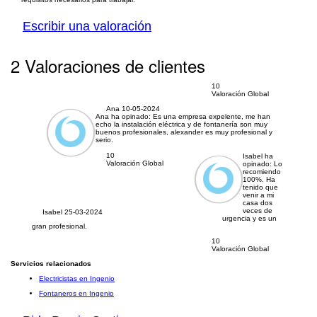
Escribir una valoración
2 Valoraciones de clientes
10
Valoración Global
Ana
10-05-2024
Ana ha opinado:
Es una empresa expelente, me han
echo la instalación eléctrica y de fontanería son muy
buenos profesionales, alexander es muy profesional y
serio.
10
Isabel ha
Valoración Global
opinado:
Lo
recomiendo
100%. Ha
tenido que
venir a mi
casa dos
veces de
Isabel
25-03-2024
urgencia y es un
gran profesional.
10
Valoración Global
Servicios relacionados
Electricistas en Ingenio
Fontaneros en Ingenio