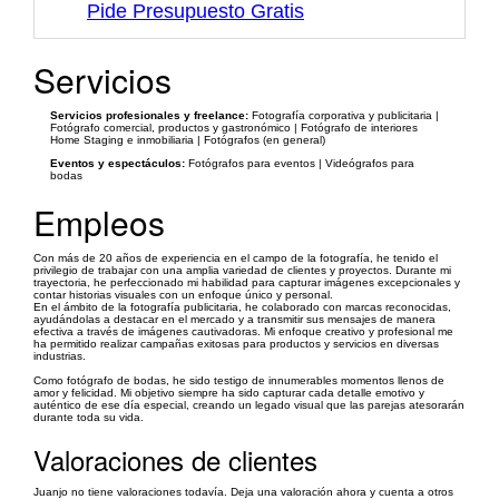
Pide Presupuesto Gratis
Servicios
Servicios profesionales y freelance:
Fotografía corporativa y publicitaria |
Fotógrafo comercial, productos y gastronómico | Fotógrafo de interiores
Home Staging e inmobiliaria | Fotógrafos (en general)
Eventos y espectáculos:
Fotógrafos para eventos | Videógrafos para
bodas
Empleos
Con más de 20 años de experiencia en el campo de la fotografía, he tenido el
privilegio de trabajar con una amplia variedad de clientes y proyectos. Durante mi
trayectoria, he perfeccionado mi habilidad para capturar imágenes excepcionales y
contar historias visuales con un enfoque único y personal.
En el ámbito de la fotografía publicitaria, he colaborado con marcas reconocidas,
ayudándolas a destacar en el mercado y a transmitir sus mensajes de manera
efectiva a través de imágenes cautivadoras. Mi enfoque creativo y profesional me
ha permitido realizar campañas exitosas para productos y servicios en diversas
industrias.
Como fotógrafo de bodas, he sido testigo de innumerables momentos llenos de
amor y felicidad. Mi objetivo siempre ha sido capturar cada detalle emotivo y
auténtico de ese día especial, creando un legado visual que las parejas atesorarán
durante toda su vida.
Valoraciones de clientes
Juanjo no tiene valoraciones todavía. Deja una valoración ahora y cuenta a otros