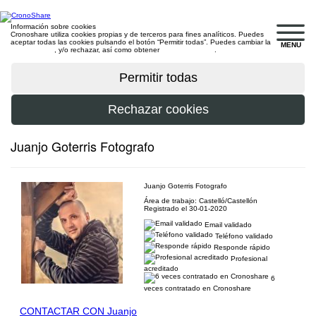
Información sobre cookies
Cronoshare utiliza cookies propias y de terceros para fines analíticos. Puedes
aceptar todas las cookies pulsando el botón “Permitir todas”. Puedes cambiar la
MENU
configuración
, y/o rechazar, así como obtener
más información
.
Juanjo Goterris Fotografo
Juanjo Goterris Fotografo
Área de trabajo: Castelló/Castellón
Registrado el 30-01-2020
Email validado
Teléfono validado
Responde rápido
Profesional
acreditado
6
veces contratado en Cronoshare
CONTACTAR CON Juanjo