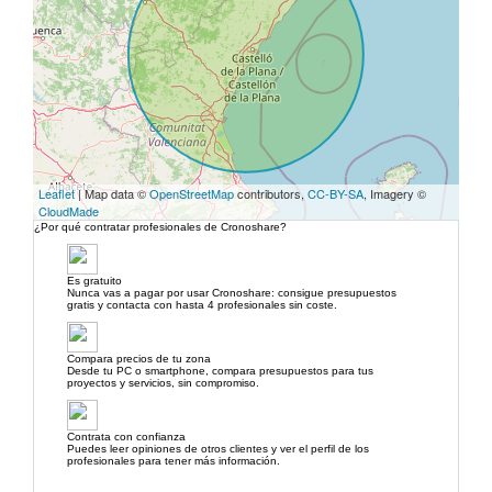
Leaflet
| Map data ©
OpenStreetMap
contributors,
CC-BY-SA
, Imagery ©
CloudMade
¿Por qué contratar profesionales de Cronoshare?
Es gratuito
Nunca vas a pagar por usar Cronoshare: consigue presupuestos
gratis y contacta con hasta 4 profesionales sin coste.
Compara precios de tu zona
Desde tu PC o smartphone, compara presupuestos para tus
proyectos y servicios, sin compromiso.
Contrata con confianza
Puedes leer opiniones de otros clientes y ver el perfil de los
profesionales para tener más información.