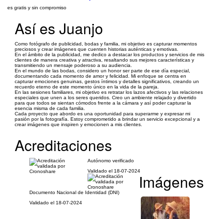
es gratis y sin compromiso
Así es Juanjo
Como fotógrafo de publicidad, bodas y familia, mi objetivo es capturar momentos
preciosos y crear imágenes que cuenten historias auténticas y emotivas.
En el ámbito de la publicidad, me dedico a destacar los productos y servicios de mis
clientes de manera creativa y atractiva, resaltando sus mejores características y
transmitiendo un mensaje poderoso a su audiencia.
En el mundo de las bodas, considero un honor ser parte de ese día especial,
documentando cada momento de amor y felicidad. Mi enfoque se centra en
capturar emociones genuinas, gestos íntimos y detalles significativos, creando un
recuerdo eterno de este momento único en la vida de la pareja.
En las sesiones familiares, mi objetivo es retratar los lazos afectivos y las relaciones
especiales que unen a los seres queridos. Creo un ambiente relajado y divertido
para que todos se sientan cómodos frente a la cámara y así poder capturar la
esencia misma de cada familia.
Cada proyecto que abordo es una oportunidad para superarme y expresar mi
pasión por la fotografía. Estoy comprometido a brindar un servicio excepcional y a
crear imágenes que inspiren y emocionen a mis clientes.
Acreditaciones
Autónomo verificado
Validado el 18-07-2024
Imágenes
Documento Nacional de Identidad (DNI)
Validado el 18-07-2024