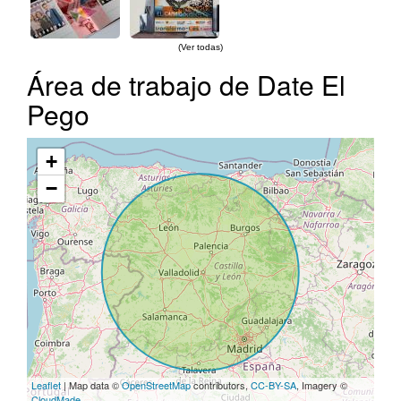
(Ver todas)
Área de trabajo de Date El
Pego
+
−
Leaflet
| Map data ©
OpenStreetMap
contributors,
CC-BY-SA
, Imagery ©
CloudMade