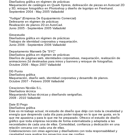
Diseñadora gráfica en régimen de prácticas
Maquetación de catálogos en Quark Xpress, delineación de piezas en Autocad 2D
y 3D, retoque fotográfico en Photoshop y diseño de logotipo en Freehand.
Septiembre 2004 - May 2005 Valladolid
“Yudigar” (Empresa De Equipamiento Comercial)
Delineante en régimen de prácticas
Realización de planos 2D en AutoCad.
Junio 2005 - Septiembre 2005 Valladolid
Giroestudio
Diseñadora gráfica en régimen de prácticas
Trabajos de identidad corporativa y maquetación.
Junio 2006 - Septiembre 2006 Valladolid
Departamento Manweb De “SYC”
Diseñadora gráfica en régimen de prácticas
Diseños de páginas web, identidades corporativas, maquetación, realización de
animaciones 2d destinadas para intros y banners y retoque de fotografías.
Octubre 2006 - Mayo 2007 Valladolid
DG Punto
Diseñadora gráfica
Maquetación, diseño web, identidad corporativa y desarrollo de planos.
Octubre 2007 - Febrero 2008 Valladolid
Creaciones Nicolás S.L.
Diseñadora técnica
Maquetando fichas técnicas y diseñando serigrafías.
2008 - 2010 Valladolid
Date El Pego
Diseñadora gráfica
Este es mi trabajo actual, mi estudio de diseño que dirijo con toda la creatividad y
energía que desprendo cada día para poder trabajar en lo que me gusta, en lo
que me apasiona y para lo que me he preparado. Ofrezco el estudio de diseño
gráfico que toda empresa necesita de forma externalizada y adaptada a las
necesidades de cada una de ellas. Comodidad, confianza y dedicación en una
relación cercana con cada una de ellas.
Colaboraciones con otras agencias y diseñadores con toda responsabilidad y
creatividad para realizar los proyectos que me confíen.