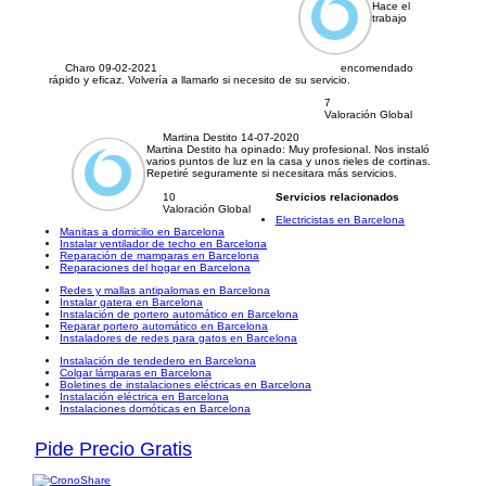
Hace el
trabajo
Charo
09-02-2021
encomendado
rápido y eficaz. Volvería a llamarlo si necesito de su servicio.
7
Valoración Global
Martina Destito
14-07-2020
Martina Destito ha opinado:
Muy profesional. Nos instaló
varios puntos de luz en la casa y unos rieles de cortinas.
Repetiré seguramente si necesitara más servicios.
10
Servicios relacionados
Valoración Global
Electricistas en Barcelona
Manitas a domicilio en Barcelona
Instalar ventilador de techo en Barcelona
Reparación de mamparas en Barcelona
Reparaciones del hogar en Barcelona
Redes y mallas antipalomas en Barcelona
Instalar gatera en Barcelona
Instalación de portero automático en Barcelona
Reparar portero automático en Barcelona
Instaladores de redes para gatos en Barcelona
Instalación de tendedero en Barcelona
Colgar lámparas en Barcelona
Boletines de instalaciones eléctricas en Barcelona
Instalación eléctrica en Barcelona
Instalaciones domóticas en Barcelona
Pide Precio Gratis