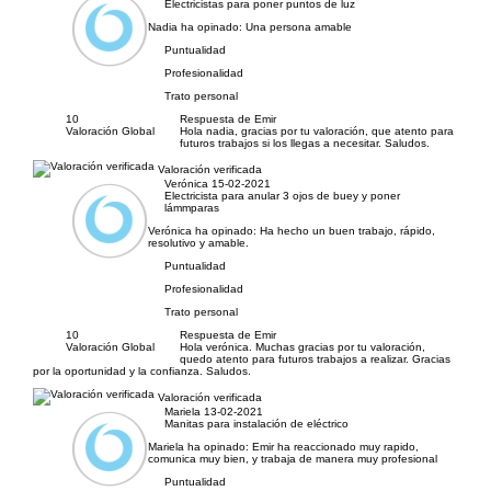
Electricistas para poner puntos de luz
Nadia ha opinado:
Una persona amable
Puntualidad
Profesionalidad
Trato personal
10
Respuesta de Emir
Valoración Global
Hola nadia, gracias por tu valoración, que atento para
futuros trabajos si los llegas a necesitar. Saludos.
Valoración verificada
Verónica
15-02-2021
Electricista para anular 3 ojos de buey y poner
lámmparas
Verónica ha opinado:
Ha hecho un buen trabajo, rápido,
resolutivo y amable.
Puntualidad
Profesionalidad
Trato personal
10
Respuesta de Emir
Valoración Global
Hola verónica. Muchas gracias por tu valoración,
quedo atento para futuros trabajos a realizar. Gracias
por la oportunidad y la confianza. Saludos.
Valoración verificada
Mariela
13-02-2021
Manitas para instalación de eléctrico
Mariela ha opinado:
Emir ha reaccionado muy rapido,
comunica muy bien, y trabaja de manera muy profesional
Puntualidad