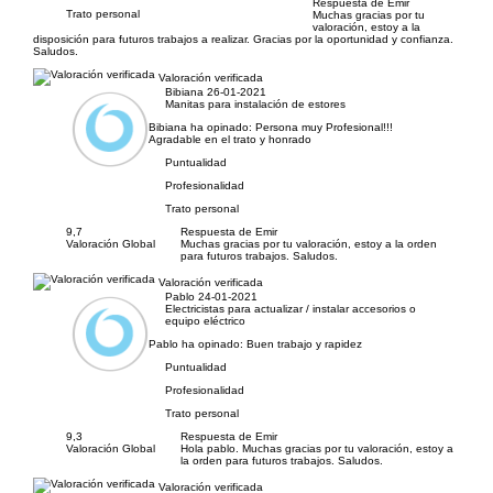
Respuesta de Emir
Trato personal
Muchas gracias por tu
valoración, estoy a la
disposición para futuros trabajos a realizar. Gracias por la oportunidad y confianza.
Saludos.
Valoración verificada
Bibiana
26-01-2021
Manitas para instalación de estores
Bibiana ha opinado:
Persona muy Profesional!!!
Agradable en el trato y honrado
Puntualidad
Profesionalidad
Trato personal
9,7
Respuesta de Emir
Valoración Global
Muchas gracias por tu valoración, estoy a la orden
para futuros trabajos. Saludos.
Valoración verificada
Pablo
24-01-2021
Electricistas para actualizar / instalar accesorios o
equipo eléctrico
Pablo ha opinado:
Buen trabajo y rapidez
Puntualidad
Profesionalidad
Trato personal
9,3
Respuesta de Emir
Valoración Global
Hola pablo. Muchas gracias por tu valoración, estoy a
la orden para futuros trabajos. Saludos.
Valoración verificada