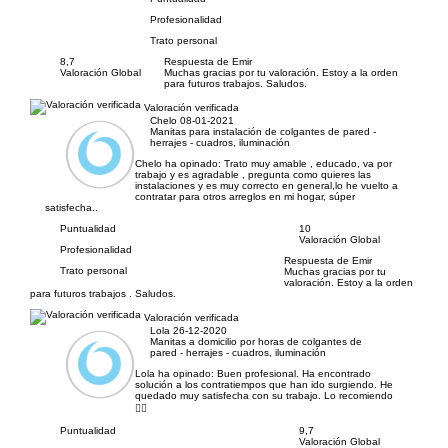
Profesionalidad
Trato personal
8,7
Respuesta de Emir
Valoración Global
Muchas gracias por tu valoración. Estoy a la orden
para futuros trabajos. Saludos.
Valoración verificada
Chelo
08-01-2021
Manitas para instalación de colgantes de pared -
herrajes - cuadros, iluminación
Chelo ha opinado:
Trato muy amable , educado, va por
trabajo y es agradable , pregunta como quieres las
instalaciones y es muy correcto en general,lo he vuelto a
contratar para otros arreglos en mi hogar, súper
satisfecha..
Puntualidad
10
Valoración Global
Profesionalidad
Respuesta de Emir
Trato personal
Muchas gracias por tu
valoración. Estoy a la orden
para futuros trabajos . Saludos.
Valoración verificada
Lola
26-12-2020
Manitas a domicilio por horas de colgantes de
pared - herrajes - cuadros, iluminación
Lola ha opinado:
Buen profesional. Ha encontrado
solución a los contratiempos que han ido surgiendo. He
quedado muy satisfecha con su trabajo. Lo recomiendo
👍🏻
Puntualidad
9,7
Valoración Global