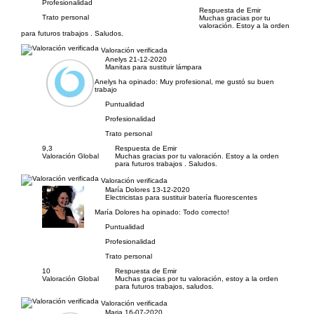
Profesionalidad
Respuesta de Emir
Trato personal
Muchas gracias por tu
valoración. Estoy a la orden
para futuros trabajos . Saludos.
Valoración verificada
Anelys
21-12-2020
Manitas para sustituir lámpara
Anelys ha opinado:
Muy profesional, me gustó su buen
trabajo
Puntualidad
Profesionalidad
Trato personal
9,3
Respuesta de Emir
Valoración Global
Muchas gracias por tu valoración. Estoy a la orden
para futuros trabajos . Saludos.
Valoración verificada
María Dolores
13-12-2020
Electricistas para sustituir batería fluorescentes
María Dolores ha opinado:
Todo correcto!
Puntualidad
Profesionalidad
Trato personal
10
Respuesta de Emir
Valoración Global
Muchas gracias por tu valoración, estoy a la orden
para futuros trabajos, saludos.
Valoración verificada
Maria
16-07-2020