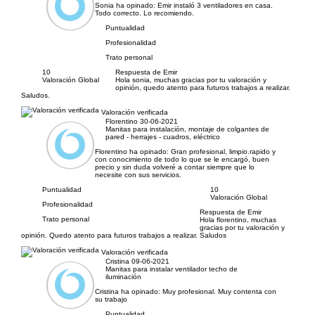
Sonia ha opinado:
Emir instaló 3 ventiladores en casa.
Todo correcto. Lo recomiendo.
Puntualidad
Profesionalidad
Trato personal
10
Respuesta de Emir
Valoración Global
Hola sonia, muchas gracias por tu valoración y
opinión, quedo atento para futuros trabajos a realizar.
Saludos.
Valoración verificada
Florentino
30-06-2021
Manitas para instalación, montaje de colgantes de
pared - herrajes - cuadros, eléctrico
Florentino ha opinado:
Gran profesional, limpio.rapido y
con conocimiento de todo lo que se le encargó, buen
precio y sin duda volveré a contar siempre que lo
necesite con sus servicios.
Puntualidad
10
Valoración Global
Profesionalidad
Respuesta de Emir
Trato personal
Hola florentino, muchas
gracias por tu valoración y
opinión. Quedo atento para futuros trabajos a realizar. Saludos
Valoración verificada
Cristina
09-06-2021
Manitas para instalar ventilador techo de
iluminación
Cristina ha opinado:
Muy profesional. Muy contenta con
su trabajo
Puntualidad