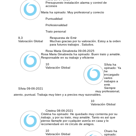
Presupuesto instalación alarma y control de
accesos
Maria ha opinado:
Muy profesional y correcto
Puntualidad
Profesionalidad
Trato personal
9,3
Respuesta de Emir
Valoración Global
Muchas gracias por tu valoración. Estoy a la orden
para futuros trabajos . Saludos.
Rosa Maria Ginabreda
09-06-2025
Rosa Maria Ginabreda ha opinado:
Buen trato y amable.
Responsable en su trabajo y eficiente
10
Sílvia ha
Valoración Global
opinado:
Ya
he
encargado
varios
trabajos a
emir.
Siempre
Sílvia
09-06-2021
muy professional,
atento, puntual. Trabaja muy bien y a precios muy razonables.
10
Valoración Global
Cristina
08-06-2021
Cristina ha opinado:
He quedado muy contenta por su
trabajo, y por su trato, muy amable. Tanto es así que
pienso llamarle por cualquier avería en casa y lo
recomendaré en mi círculo de amigos.
10
Charo ha
Valoración Global
opinado: