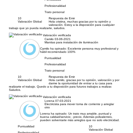
Profesionalidad
Trato personal
10
Respuesta de Emir
Valoración Global
Hola cristina, muchas gracias por tu opinión y
valoración. Estoy a la disposición para cualquier
trabajo que yo pueda realizarte, saludos.
Valoración verificada
Camilo
03-06-2021
Manitas para instalación de iluminación
Camilo ha opinado:
Excelente persona muy profesional y
hábil recomendado 100%
Puntualidad
Profesionalidad
Trato personal
10
Respuesta de Emir
Valoración Global
Hola camilo, gracias por tu opinión, valoración y por
darme la oportunidad de entrar a tu casa para
realizarte el trabajo. Quedo a tu disposición para futuros trabajos a realizar.
Saludos.
Valoración verificada
Lorena
07-03-2021
Electricista para mover toma de corriente y arreglar
otro
Lorena ha opinado:
Un trato muy amable, puntual y
buena calidad/servicio - precio. Además polivalentes,
pueden solventarte más arreglos que no solo electricidad.
Puntualidad
10
Valoración Global
Profesionalidad