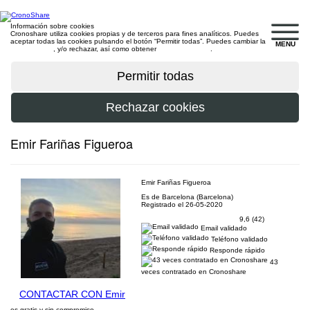
Información sobre cookies
Cronoshare utiliza cookies propias y de terceros para fines analíticos. Puedes
aceptar todas las cookies pulsando el botón “Permitir todas”. Puedes cambiar la
MENU
configuración
, y/o rechazar, así como obtener
más información
.
Emir Fariñas Figueroa
Emir Fariñas Figueroa
Es de Barcelona (Barcelona)
Registrado el 26-05-2020
9,6 (42)
Email validado
Teléfono validado
Responde rápido
43
veces contratado en Cronoshare
CONTACTAR CON Emir
es gratis y sin compromiso