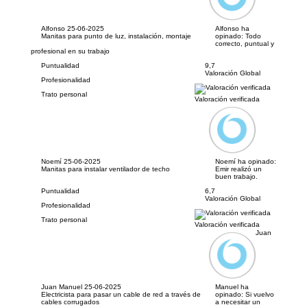
Alfonso
25-06-2025
Alfonso ha
Manitas para punto de luz, instalación, montaje
opinado:
Todo
correcto, puntual y
profesional en su trabajo
Puntualidad
9,7
Valoración Global
Profesionalidad
Trato personal
Valoración verificada
Noemí
25-06-2025
Noemí ha opinado:
Manitas para instalar ventilador de techo
Emir realizó un
buen trabajo.
Puntualidad
6,7
Valoración Global
Profesionalidad
Trato personal
Valoración verificada
Juan
Juan Manuel
25-06-2025
Manuel ha
Electricista para pasar un cable de red a través de
opinado:
Si vuelvo
cables corrugados
a necesitar un