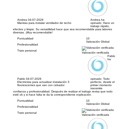
Andrea
04-07-2026
Andrea ha
Manitas para instalar ventilador de techo
opinado:
Hace un
trabajo rápido,
efectivo y limpio. Su versatilidad hace que sea recomendable para labores
diversas. ¡Muy recomendable!
Puntualidad
10
Valoración Global
Profesionalidad
Trato personal
Valoración verificada
Pablo
ha
Pablo
04-07-2026
opinado:
Todo
Electricista para actualizar instalación 3
perfecto, desde el
fluorescentes que van con cebador
primer momento
transmite
confianza y profesionalidad. Después de realizar el trabajo revisa que todo
esté ok y si hace falta te da la correspondiente explicación.
Puntualidad
10
Valoración Global
Profesionalidad
Trato personal
Valoración verificada