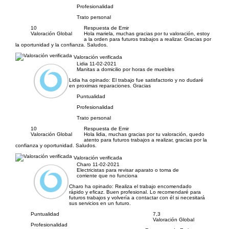
Profesionalidad
Trato personal
10
Respuesta de Emir
Valoración Global
Hola mariela, muchas gracias por tu valoración, estoy
a la orden para futuros trabajos a realizar. Gracias por
la oportunidad y la confianza. Saludos.
Valoración verificada
Lidia
11-02-2021
Manitas a domicilio por horas de muebles
Lidia ha opinado:
El trabajo fue satisfactorio y no dudaré
en proximas reparaciones. Gracias
Puntualidad
Profesionalidad
Trato personal
10
Respuesta de Emir
Valoración Global
Hola lidia, muchas gracias por tu valoración, quedo
atento para futuros trabajos a realizar, gracias por la
confianza y oportunidad. Saludos.
Valoración verificada
Charo
11-02-2021
Electricistas para revisar aparato o toma de
corriente que no funciona
Charo ha opinado:
Realiza el trabajo encomendado
rápido y eficaz. Buen profesional. Lo recomendaré para
futuros trabajos y volvería a contactar con él si necesitará
sus servicios en un futuro.
Puntualidad
7,3
Valoración Global
Profesionalidad