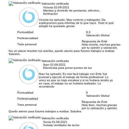
Valoración verificada
Victoria
02-09-2021
Manitas a domicilio de persianas, eléctrico,
iluminación
Victoria ha opinado:
Muy correcto y trabajador. Da
explicaciones para informar de lo que hace. Todo lo que
arregló ha quedado genial.
Puntualidad
9,3
Valoración Global
Profesionalidad
Respuesta de Emir
Trato personal
Hola victoria, muchas gracias
por tu opinión y valoración,
fue un placer resolver tus averías, quedo atento para futuros trabajos a realizar.
Saludos.
Valoración verificada
Iban
02-09-2021
Electricista para poner puntos de luz
Iban ha opinado:
Es mut facil trabajar con Emir, fue
puntual y ejecutó el trabajo de forma profesional. Lo
unico es que no trajo escalera y si no hubiera tenido yo
en casa, el trabajo no se hubiera realizado. Lo
recomiendo
Puntualidad
9
Valoración Global
Profesionalidad
Respuesta de Emir
Trato personal
Hola iban, muchas gracias
por tu valoración y opinión.
Quedo atento para futuros trabajos a realizar. Saludos
Valoración verificada
Sonia
01-09-2021
Instalar ventilador de techo