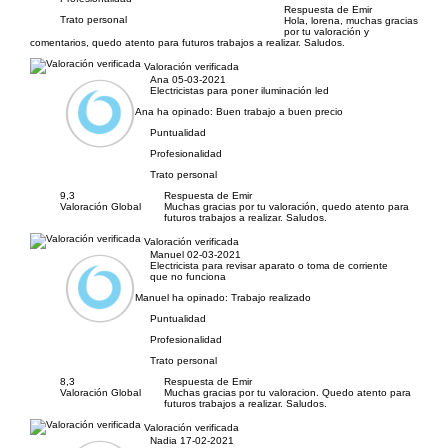
Respuesta de Emir
Trato personal
Hola, lorena, muchas gracias
por tu valoración y
comentarios, quedo atento para futuros trabajos a realizar. Saludos.
Valoración verificada
Ana
05-03-2021
Electricistas para poner iluminación led
Ana ha opinado:
Buen trabajo a buen precio
Puntualidad
Profesionalidad
Trato personal
9,3
Respuesta de Emir
Valoración Global
Muchas gracias por tu valoración, quedo atento para
futuros trabajos a realizar. Saludos.
Valoración verificada
Manuel
02-03-2021
Electricista para revisar aparato o toma de corriente
que no funciona
Manuel ha opinado:
Trabajo realizado
Puntualidad
Profesionalidad
Trato personal
8,3
Respuesta de Emir
Valoración Global
Muchas gracias por tu valoracion. Quedo atento para
futuros trabajos a realizar. Saludos.
Valoración verificada
Nadia
17-02-2021