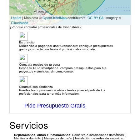
Leaflet
| Map data ©
OpenStreetMap
contributors,
CC-BY-SA
, Imagery ©
CloudMade
¿Por qué contratar profesionales de Cronoshare?
Es gratuito
Nunca vas a pagar por usar Cronoshare: consigue presupuestos
gratis y contacta con hasta 4 profesionales sin coste.
Compara precios de tu zona
Desde tu PC o smartphone, compara presupuestos para tus
proyectos y servicios, sin compromiso.
Contrata con confianza
Puedes leer opiniones de otros clientes y ver el perfil de los
profesionales para tener más información.
Pide Presupuesto Gratis
Servicios
Reparaciones, obras e instalaciones:
Domótica e instalaciones domóticas |
Manitas a domicilio | Mamparas de baño | Instalación de redes de seguridad