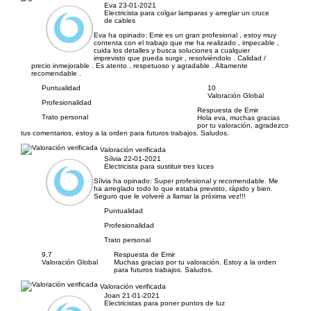
Eva
23-01-2021
Electricista para colgar lamparas y arreglar un cruce
de cables
Eva ha opinado:
Emir es un gran profesional , estoy muy
contenta con el trabajo que me ha realizado , impecable ,
cuida los detalles y busca soluciones a cualquier
imprevisto que pueda surgir , resolviéndolo . Calidad /
precio inmejorable . Es atento , respetuoso y agradable . Altamente
recomendable .
Puntualidad
10
Valoración Global
Profesionalidad
Respuesta de Emir
Trato personal
Hola eva, muchas gracias
por tu valoración, agradezco
tus comentarios, estoy a la orden para futuros trabajos. Saludos.
Valoración verificada
Sílvia
22-01-2021
Electricista para sustituir tres luces
Sílvia ha opinado:
Super profesional y recomendable. Me
ha arreglado todo lo que estaba previsto, rápido y bien.
Seguro que le volveré a llamar la próxima vez!!!
Puntualidad
Profesionalidad
Trato personal
9,7
Respuesta de Emir
Valoración Global
Muchas gracias por tu valoración. Estoy a la orden
para futuros trabajos. Saludos.
Valoración verificada
Joan
21-01-2021
Electricistas para poner puntos de luz