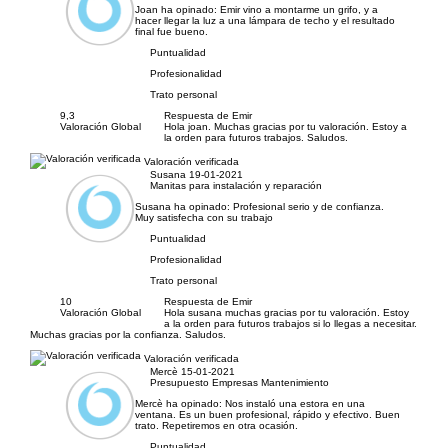
Joan ha opinado:
Emir vino a montarme un grifo, y a
hacer llegar la luz a una lámpara de techo y el resultado
final fue bueno.
Puntualidad
Profesionalidad
Trato personal
9,3
Respuesta de Emir
Valoración Global
Hola joan. Muchas gracias por tu valoración. Estoy a
la orden para futuros trabajos. Saludos.
Valoración verificada
Susana
19-01-2021
Manitas para instalación y reparación
Susana ha opinado:
Profesional serio y de confianza.
Muy satisfecha con su trabajo
Puntualidad
Profesionalidad
Trato personal
10
Respuesta de Emir
Valoración Global
Hola susana muchas gracias por tu valoración. Estoy
a la orden para futuros trabajos si lo llegas a necesitar.
Muchas gracias por la confianza. Saludos.
Valoración verificada
Mercè
15-01-2021
Presupuesto Empresas Mantenimiento
Mercè ha opinado:
Nos instaló una estora en una
ventana. Es un buen profesional, rápido y efectivo. Buen
trato. Repetiremos en otra ocasión.
Puntualidad