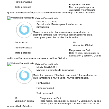
Profesionalidad
Respuesta de Emir
Trato personal
Muchas gracias por tu
valoración y comentario,
quedo a tu disposición para cualquier otro tema de trabajo a realizar. Saludos.
Valoración verificada
Miriam
20-01-2022
Servicios de Manitas para instalación de
iluminación
Miriam ha opinado:
La lámpara quedó perfecta y el
enchufe también. Sin tener que hacer agujeros en la
pared para pasar los cables hacia arriba.
Puntualidad
10
Valoración Global
Profesionalidad
Respuesta de Emir
Trato personal
Hola míriam, gracias por tu
calificación y opinión. Quedo
a disposición para futuros trabajos a realizar. Saludos.
Valoración verificada
Mireia
16-09-2021
Manitas a domicilio de iluminación
Mireia ha opinado:
El trabajo que realizó fue perfecto y el
trato también fue muy bueno. Muy recomendable.
Puntualidad
Profesionalidad
Trato personal
10
Respuesta de Emir
Valoración Global
Hola mireia, gracias por tu opinión y valoración, quedo
atento para futuros trabajos a realizar. Gracias por la
oportunidad. Saludos.