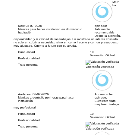
Marc
ha
Marc
08-07-2026
opinado:
Manitas para hacer instalación en dormitorio o
Totalmente
habitación
recomendable.
Desde la atención,
disponibilidad y la calidad de los trabajos. Ha mostrado un interés absoluto
no solo en cubrir la necesidad si no en como hacerlo y con un presupuesto
muy ajustado. Cuento a futuro con su ayuda.
Puntualidad
10
Valoración Global
Profesionalidad
Trato personal
Valoración verificada
Anderson
06-07-2026
Anderson ha
Manitas a domicilio por horas para hacer
opinado:
instalación
Excelente trato
muy buen trabajo
muy profesional
Puntualidad
10
Valoración Global
Profesionalidad
Trato personal
Valoración verificada