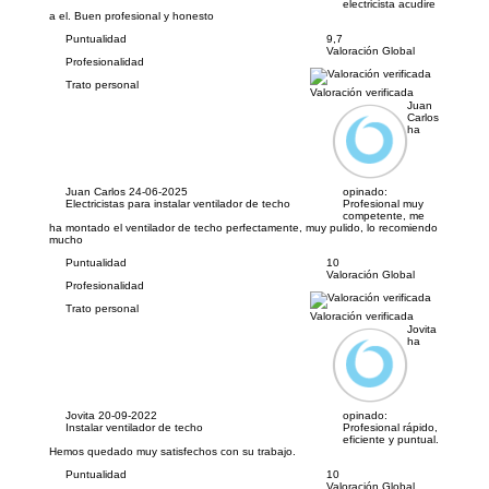
electricista acudire
a el. Buen profesional y honesto
Puntualidad
9,7
Valoración Global
Profesionalidad
Trato personal
Valoración verificada
Juan
Carlos
ha
Juan Carlos
24-06-2025
opinado:
Electricistas para instalar ventilador de techo
Profesional muy
competente, me
ha montado el ventilador de techo perfectamente, muy pulido, lo recomiendo
mucho
Puntualidad
10
Valoración Global
Profesionalidad
Trato personal
Valoración verificada
Jovita
ha
Jovita
20-09-2022
opinado:
Instalar ventilador de techo
Profesional rápido,
eficiente y puntual.
Hemos quedado muy satisfechos con su trabajo.
Puntualidad
10
Valoración Global