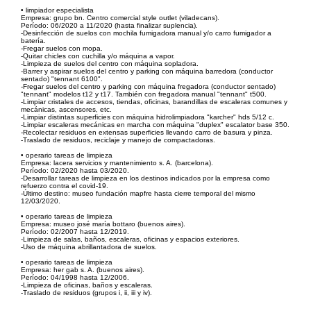
• limpiador especialista
Empresa: grupo bn. Centro comercial style outlet (viladecans).
Período: 06/2020 a 11/2020 (hasta finalizar suplencia).
-Desinfección de suelos con mochila fumigadora manual y/o carro fumigador a
batería.
-Fregar suelos con mopa.
-Quitar chicles con cuchilla y/o máquina a vapor.
-Limpieza de suelos del centro con máquina sopladora.
-Barrer y aspirar suelos del centro y parking con máquina barredora (conductor
sentado) "tennant 6100".
-Fregar suelos del centro y parking con máquina fregadora (conductor sentado)
"tennant" modelos t12 y t17. También con fregadora manual "tennant" t500.
-Limpiar cristales de accesos, tiendas, oficinas, barandillas de escaleras comunes y
mecánicas, ascensores, etc.
-Limpiar distintas superficies con máquina hidrolimpiadora "karcher" hds 5/12 c.
-Limpiar escaleras mecánicas en marcha con máquina "duplex" escalator base 350.
-Recolectar residuos en extensas superficies llevando carro de basura y pinza.
-Traslado de residuos, reciclaje y manejo de compactadoras.
• operario tareas de limpieza
Empresa: lacera servicios y mantenimiento s. A. (barcelona).
Período: 02/2020 hasta 03/2020.
-Desarrollar tareas de limpieza en los destinos indicados por la empresa como
refuerzo contra el covid-19.
-Último destino: museo fundación mapfre hasta cierre temporal del mismo
12/03/2020.
• operario tareas de limpieza
Empresa: museo josé maría bottaro (buenos aires).
Período: 02/2007 hasta 12/2019.
-Limpieza de salas, baños, escaleras, oficinas y espacios exteriores.
-Uso de máquina abrillantadora de suelos.
• operario tareas de limpieza
Empresa: her gab s. A. (buenos aires).
Período: 04/1998 hasta 12/2006.
-Limpieza de oficinas, baños y escaleras.
-Traslado de residuos (grupos i, ii, iii y iv).