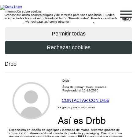
Información sobre cookies
Cronoshare utiliza cookies propias y de terceros para fines analíticos. Puedes
aceptar todas las cookies pulsando el botón “Permitir todas”. Puedes cambiar la
MENU
configuración
, y/o rechazar, así como obtener
más información
.
Drbb
Drbb
Área de trabajo: Islas Baleares
Registrado el 10-12-2020
CONTACTAR CON Drbb
es gratis y sin compromiso
Así es Drbb
Especialista en diseño de logotipos / identidad de marca, sistemas gráficos de
comunicación, diseño editorial, diseño de producto y packaging. Cuento con un
equipo de colegas especialistas en web, apps y RRSS para gestionar proyectos