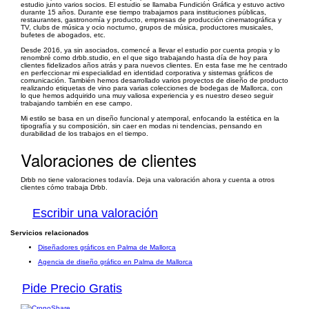
estudio junto varios socios. El estudio se llamaba Fundición Gráfica y estuvo activo
durante 15 años. Durante ese tiempo trabajamos para instituciones públicas,
restaurantes, gastronomía y producto, empresas de producción cinematográfica y
TV, clubs de música y ocio nocturno, grupos de música, productores musicales,
bufetes de abogados, etc.
Desde 2016, ya sin asociados, comencé a llevar el estudio por cuenta propia y lo
renombré como drbb.studio, en el que sigo trabajando hasta día de hoy para
clientes fidelizados años atrás y para nuevos clientes. En esta fase me he centrado
en perfeccionar mi especialidad en identidad corporativa y sistemas gráficos de
comunicación. También hemos desarrollado varios proyectos de diseño de producto
realizando etiquetas de vino para varias colecciones de bodegas de Mallorca, con
lo que hemos adquirido una muy valiosa experiencia y es nuestro deseo seguir
trabajando también en ese campo.
Mi estilo se basa en un diseño funcional y atemporal, enfocando la estética en la
tipografía y su composición, sin caer en modas ni tendencias, pensando en
durabilidad de los trabajos en el tiempo.
Valoraciones de clientes
Drbb no tiene valoraciones todavía. Deja una valoración ahora y cuenta a otros
clientes cómo trabaja Drbb.
Escribir una valoración
Servicios relacionados
Diseñadores gráficos en Palma de Mallorca
Agencia de diseño gráfico en Palma de Mallorca
Pide Precio Gratis