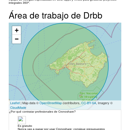
integrales 360º.
Área de trabajo de Drbb
+
−
Leaflet
| Map data ©
OpenStreetMap
contributors,
CC-BY-SA
, Imagery ©
CloudMade
¿Por qué contratar profesionales de Cronoshare?
Es gratuito
Nunca vas a pagar por usar Cronoshare: consigue presupuestos