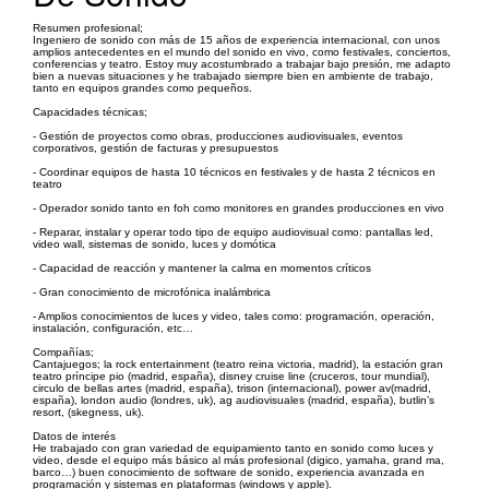
Resumen profesional;
Ingeniero de sonido con más de 15 años de experiencia internacional, con unos
amplios antecedentes en el mundo del sonido en vivo, como festivales, conciertos,
conferencias y teatro. Estoy muy acostumbrado a trabajar bajo presión, me adapto
bien a nuevas situaciones y he trabajado siempre bien en ambiente de trabajo,
tanto en equipos grandes como pequeños.
Capacidades técnicas;
- Gestión de proyectos como obras, producciones audiovisuales, eventos
corporativos, gestión de facturas y presupuestos
- Coordinar equipos de hasta 10 técnicos en festivales y de hasta 2 técnicos en
teatro
- Operador sonido tanto en foh como monitores en grandes producciones en vivo
- Reparar, instalar y operar todo tipo de equipo audiovisual como: pantallas led,
video wall, sistemas de sonido, luces y domótica
- Capacidad de reacción y mantener la calma en momentos críticos
- Gran conocimiento de microfónica inalámbrica
- Amplios conocimientos de luces y video, tales como: programación, operación,
instalación, configuración, etc…
Compañías;
Cantajuegos; la rock entertainment (teatro reina victoria, madrid), la estación gran
teatro príncipe pio (madrid, españa), disney cruise line (cruceros, tour mundial),
circulo de bellas artes (madrid, españa), trison (internacional), power av(madrid,
españa), london audio (londres, uk), ag audiovisuales (madrid, españa), butlin’s
resort, (skegness, uk).
Datos de interés
He trabajado con gran variedad de equipamiento tanto en sonido como luces y
video, desde el equipo más básico al más profesional (digico, yamaha, grand ma,
barco…) buen conocimiento de software de sonido, experiencia avanzada en
programación y sistemas en plataformas (windows y apple).