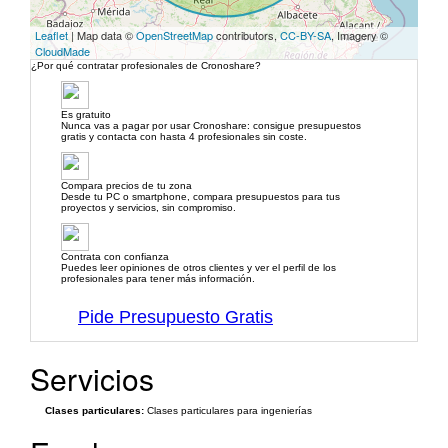
Leaflet
| Map data ©
OpenStreetMap
contributors,
CC-BY-SA
, Imagery ©
CloudMade
¿Por qué contratar profesionales de Cronoshare?
Es gratuito
Nunca vas a pagar por usar Cronoshare: consigue presupuestos
gratis y contacta con hasta 4 profesionales sin coste.
Compara precios de tu zona
Desde tu PC o smartphone, compara presupuestos para tus
proyectos y servicios, sin compromiso.
Contrata con confianza
Puedes leer opiniones de otros clientes y ver el perfil de los
profesionales para tener más información.
Pide Presupuesto Gratis
Servicios
Clases particulares:
Clases particulares para ingenierías