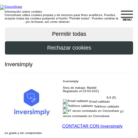
Información sobre cookies
Cronoshare utiliza cookies propias y de terceros para fines analíticos. Puedes
aceptar todas las cookies pulsando el botón “Permitir todas”. Puedes cambiar la
MENU
configuración
, y/o rechazar, así como obtener
más información
.
Inversimply
Inversimply
Área de trabajo: Madrid
Registrado el 23-03-2021
9,9 (5)
Email validado
Teléfono validado
97
veces contratado en Cronoshare
CONTACTAR CON Inversimply
es gratis y sin compromiso