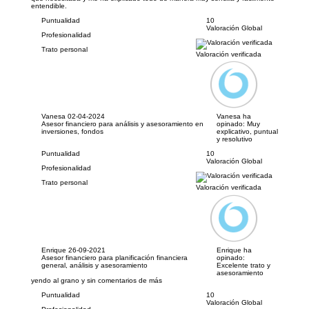
entendible.
Puntualidad
10
Valoración Global
Profesionalidad
Trato personal
Valoración verificada
Vanesa
02-04-2024
Vanesa ha
Asesor financiero para análisis y asesoramiento en
opinado:
Muy
inversiones, fondos
explicativo, puntual
y resolutivo
Puntualidad
10
Valoración Global
Profesionalidad
Trato personal
Valoración verificada
Enrique
26-09-2021
Enrique ha
Asesor financiero para planificación financiera
opinado:
general, análisis y asesoramiento
Excelente trato y
asesoramiento
yendo al grano y sin comentarios de más
Puntualidad
10
Valoración Global