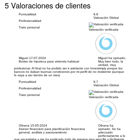
5 Valoraciones de clientes
Puntualidad
9,9
Valoración Global
Profesionalidad
Trato personal
Valoración verificada
Miguel
17-07-2024
Miguel ha opinado:
Broker de hipoteca para vivienda habitual
Muy bien todo, la
verdad, muy
profesional. Al final no ha podido ser ir adelante con Inversimply porque los
bancos no daban buenas condiciones por mi perfil de no residente (aunque
lo vaya a ser dentro de un mes)
Puntualidad
9,7
Valoración Global
Profesionalidad
Trato personal
Valoración verificada
Oihana
15-05-2024
Oihana ha
Asesor financiero para planificación financiera
opinado:
Se ha
general, análisis y asesoramiento
adecuado
perfectamente a lo
que necesitaba y me ha explicado todo de manera muy sencilla y fácilmente