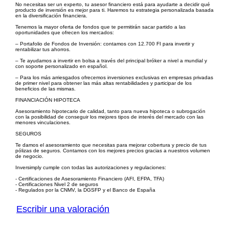
No necesitas ser un experto, tu asesor financiero está para ayudarte a decidir qué
producto de inversión es mejor para ti. Haremos tu estrategia personalizada basada
en la diversificación financiera.
Tenemos la mayor oferta de fondos que te permitirán sacar partido a las
oportunidades que ofrecen los mercados:
– Portafolio de Fondos de Inversión: contamos con 12.700 FI para invertir y
rentabilizar tus ahorros.
– Te ayudamos a invertir en bolsa a través del principal bróker a nivel a mundial y
con soporte personalizado en español.
– Para los más arriesgados ofrecemos inversiones exclusivas en empresas privadas
de primer nivel para obtener las más altas rentabilidades y participar de los
beneficios de las mismas.
FINANCIACIÓN HIPOTECA
Asesoramiento hipotecario de calidad, tanto para nueva hipoteca o subrogación
con la posibilidad de conseguir los mejores tipos de interés del mercado con las
menores vinculaciones.
SEGUROS
Te damos el asesoramiento que necesitas para mejorar cobertura y precio de tus
pólizas de seguros. Contamos con los mejores precios gracias a nuestros volumen
de negocio.
Inversimply cumple con todas las autorizaciones y regulaciones:
- Certificaciones de Asesoramiento Financiero (AFI, EFPA, TFA)
- Certificaciones Nivel 2 de seguros
- Regulados por la CNMV, la DGSFP y el Banco de España
Escribir una valoración