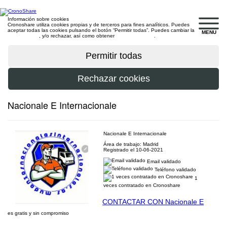
Información sobre cookies
Cronoshare utiliza cookies propias y de terceros para fines analíticos. Puedes
aceptar todas las cookies pulsando el botón “Permitir todas”. Puedes cambiar la
MENU
configuración
, y/o rechazar, así como obtener
más información
.
Nacionale E Internacionale
Nacionale E Internacionale
Área de trabajo: Madrid
Registrado el 10-06-2021
Email validado
Teléfono validado
1
veces contratado en Cronoshare
CONTACTAR CON Nacionale E
es gratis y sin compromiso