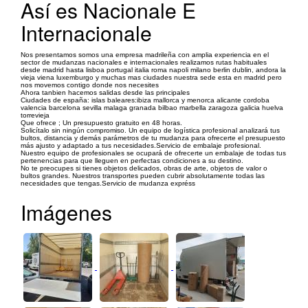
Así es Nacionale E
Internacionale
Nos presentamos somos una empresa madrileña con amplia experiencia en el
sector de mudanzas nacionales e internacionales realizamos rutas habituales
desde madrid hasta lisboa portugal italia roma napoli milano berlin dublin, andora la
vieja viena luxemburgo y muchas mas ciudades nuestra sede esta en madrid pero
nos movemos contigo donde nos necesites
Ahora tanbien hacemos salidas desde las principales
Ciudades de españa: islas baleares:ibiza mallorca y menorca alicante cordoba
valencia barcelona sevilla malaga granada bilbao marbella zaragoza galicia huelva
torrevieja
Que ofrece ; Un presupuesto gratuito en 48 horas.
Solicítalo sin ningún compromiso. Un equipo de logística profesional analizará tus
bultos, distancia y demás parámetros de tu mudanza para ofrecerte el presupuesto
más ajusto y adaptado a tus necesidades.Servicio de embalaje profesional.
Nuestro equipo de profesionales se ocupará de ofrecerte un embalaje de todas tus
pertenencias para que lleguen en perfectas condiciones a su destino.
No te preocupes si tienes objetos delicados, obras de arte, objetos de valor o
bultos grandes. Nuestros transportes pueden cubrir absolutamente todas las
necesidades que tengas.Servicio de mudanza expréss
Imágenes