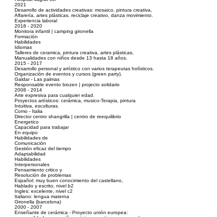
2021
Desarrollo de actividades creativas: mosaico, pintura creativa,
Alfarería, artes plásticas, reciclaje creativo, danza movimiento.
Experiencia laboral
2018 - 2020
Monitora infantil | camping gironella
Formación
Habilidades
Idiomas
Talleres de ceramica, pintura creativa, artes plásticas,
Manualidades con niños desde 13 hasta 18 años.
2015 - 2017
Desarrollo personal y artístico con varios terapeutas holísticos.
Organización de eventos y cursos (green party).
Galdar - Las palmas
Responsable evento biozen | projecto solidario
2008 - 2014
Arte expresiva para cualquier edad.
Proyectos artísticos: cerámica, musico-Terapia, pintura
Intuitiva, esculturas.
Como - Italia
Director centro shangrilla | centro de reequilibrio
Energetico
Capacidad para trabajar
En equipo
Habilidades de
Comunicación
Gestión eficaz del tiempo
Adaptabilidad
Habilidades
Interpersonales
Pensamiento critico y
Resolución de problemas
Español: muy buen conocimiento del castellano,
Hablado y escrito, nivel b2
Ingles: excelente, nivel c2
Italiano: lengua materna
Gironella (barcelona)
2000 - 2007
Enseñante de cerámica - Proyecto unión europea: