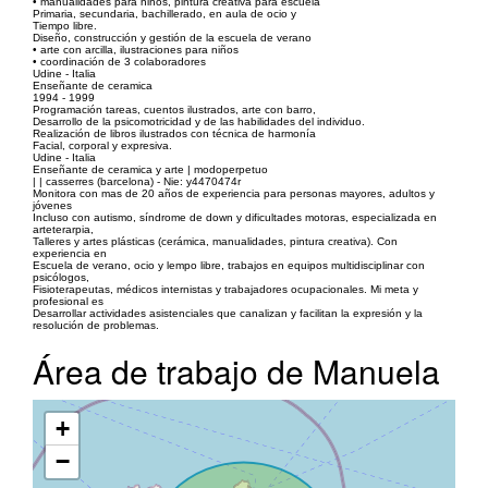
• manualidades para niños, pintura creativa para escuela
Primaria, secundaria, bachillerado, en aula de ocio y
Tiempo libre.
Diseño, construcción y gestión de la escuela de verano
• arte con arcilla, ilustraciones para niños
• coordinación de 3 colaboradores
Udine - Italia
Enseñante de ceramica
1994 - 1999
Programación tareas, cuentos ilustrados, arte con barro,
Desarrollo de la psicomotricidad y de las habilidades del individuo.
Realización de libros ilustrados con técnica de harmonía
Facial, corporal y expresiva.
Udine - Italia
Enseñante de ceramica y arte | modoperpetuo
| | casserres (barcelona) - Nie: y4470474r
Monitora con mas de 20 años de experiencia para personas mayores, adultos y
jóvenes
Incluso con autismo, síndrome de down y dificultades motoras, especializada en
arteterarpia,
Talleres y artes plásticas (cerámica, manualidades, pintura creativa). Con
experiencia en
Escuela de verano, ocio y lempo libre, trabajos en equipos multidisciplinar con
psicólogos,
Fisioterapeutas, médicos internistas y trabajadores ocupacionales. Mi meta y
profesional es
Desarrollar actividades asistenciales que canalizan y facilitan la expresión y la
resolución de problemas.
Área de trabajo de Manuela
+
−