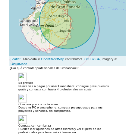
Leaflet
| Map data ©
OpenStreetMap
contributors,
CC-BY-SA
, Imagery ©
CloudMade
¿Por qué contratar profesionales de Cronoshare?
Es gratuito
Nunca vas a pagar por usar Cronoshare: consigue presupuestos
gratis y contacta con hasta 4 profesionales sin coste.
Compara precios de tu zona
Desde tu PC o smartphone, compara presupuestos para tus
proyectos y servicios, sin compromiso.
Contrata con confianza
Puedes leer opiniones de otros clientes y ver el perfil de los
profesionales para tener más información.