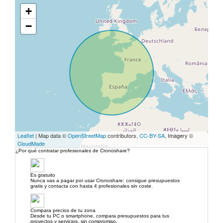
+
−
Leaflet
| Map data ©
OpenStreetMap
contributors,
CC-BY-SA
, Imagery ©
CloudMade
¿Por qué contratar profesionales de Cronoshare?
Es gratuito
Nunca vas a pagar por usar Cronoshare: consigue presupuestos
gratis y contacta con hasta 4 profesionales sin coste.
Compara precios de tu zona
Desde tu PC o smartphone, compara presupuestos para tus
proyectos y servicios, sin compromiso.