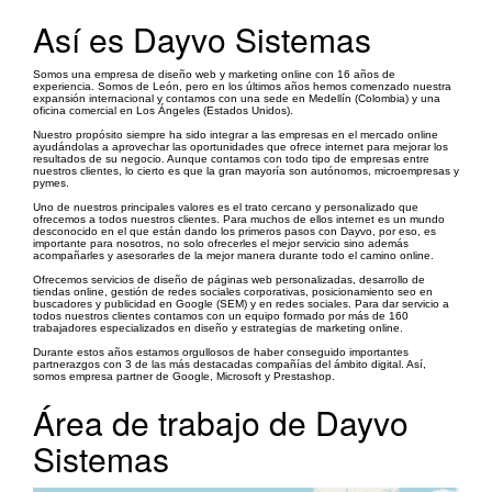
Así es Dayvo Sistemas
Somos una empresa de diseño web y marketing online con 16 años de
experiencia. Somos de León, pero en los últimos años hemos comenzado nuestra
expansión internacional y contamos con una sede en Medellín (Colombia) y una
oficina comercial en Los Ángeles (Estados Unidos).
Nuestro propósito siempre ha sido integrar a las empresas en el mercado online
ayudándolas a aprovechar las oportunidades que ofrece internet para mejorar los
resultados de su negocio. Aunque contamos con todo tipo de empresas entre
nuestros clientes, lo cierto es que la gran mayoría son autónomos, microempresas y
pymes.
Uno de nuestros principales valores es el trato cercano y personalizado que
ofrecemos a todos nuestros clientes. Para muchos de ellos internet es un mundo
desconocido en el que están dando los primeros pasos con Dayvo, por eso, es
importante para nosotros, no solo ofrecerles el mejor servicio sino además
acompañarles y asesorarles de la mejor manera durante todo el camino online.
Ofrecemos servicios de diseño de páginas web personalizadas, desarrollo de
tiendas online, gestión de redes sociales corporativas, posicionamiento seo en
buscadores y publicidad en Google (SEM) y en redes sociales. Para dar servicio a
todos nuestros clientes contamos con un equipo formado por más de 160
trabajadores especializados en diseño y estrategias de marketing online.
Durante estos años estamos orgullosos de haber conseguido importantes
partnerazgos con 3 de las más destacadas compañías del ámbito digital. Así,
somos empresa partner de Google, Microsoft y Prestashop.
Área de trabajo de Dayvo
Sistemas