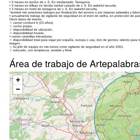
• 3 meses en ilunion de v. S. En mediamarkt. Tarragona.
• 3 meses en bilbao en tienda merkal calzado de v. S. En wakeful security.
• 3 meses en hotel de tarragona de v. S. En wakeful security.
"terminé mis anteriores trabajos por finalización del servicio o por mejoras salariales y lab
• actualmente trabajo de vigilante de seguridad en el inem de vielha, en protección de pat
Otros datos de interés
☆ carnet conducir b (23 años).
☆ coche propio.
☆ disponibilidad de ubicación.
☆ disponibilidad horario.
• carnet carretillas elevadoras.
☆ disponibilidad total para viajar por españa, europa o usa, don de gentes, talento para 
imagen .
☆ fui jefe de equipo en mis inicios como vigilante de seguridad en el año 2001.
☆ educado, con templanza, amable y firme
Área de trabajo de Artepalabra
+
−