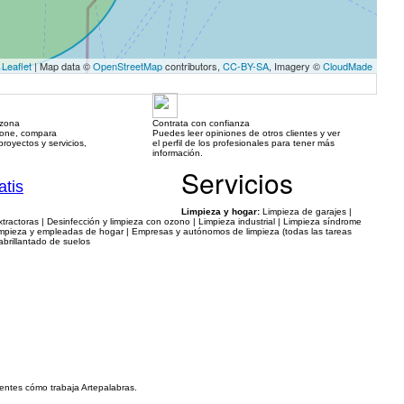
Leaflet
| Map data ©
OpenStreetMap
contributors,
CC-BY-SA
, Imagery ©
CloudMade
 zona
Contrata con confianza
hone, compara
Puedes leer opiniones de otros clientes y ver
royectos y servicios,
el perfil de los profesionales para tener más
información.
Servicios
atis
Limpieza y hogar:
Limpieza de garajes |
actoras | Desinfección y limpieza con ozono | Limpieza industrial | Limpieza síndrome
Limpieza y empleadas de hogar | Empresas y autónomos de limpieza (todas las tareas
 abrillantado de suelos
ientes cómo trabaja Artepalabras.