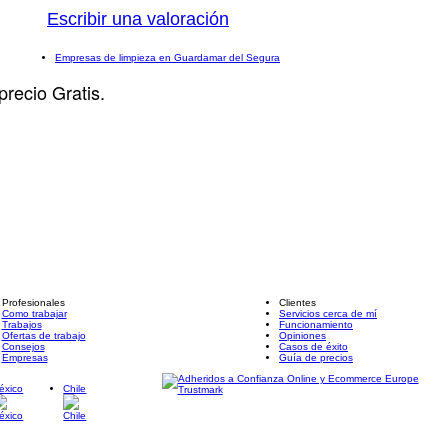
Escribir una valoración
Empresas de limpieza en Guardamar del Segura
precio Gratis.
Profesionales
Clientes
Como trabajar
Servicios cerca de mí
Trabajos
Funcionamiento
Ofertas de trabajo
Opiniones
Consejos
Casos de éxito
Empresas
Guía de precios
éxico
Chile