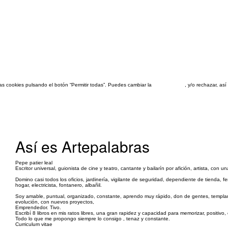
las cookies pulsando el botón “Permitir todas”. Puedes cambiar la
configuración
, y/o rechazar, a
Así es Artepalabras
Pepe patier leal
Escritor universal, guionista de cine y teatro, cantante y bailarín por afición, artista, con 
Domino casi todos los oficios, jardinería, vigilante de seguridad, dependiente de tienda, fe
hogar, electricista, fontanero, albañil.
Soy amable, puntual, organizado, constante, aprendo muy rápido, don de gentes, templanz
evolución, con nuevos proyectos,
Emprendedor. Tivo.
Escribí 8 libros en mis ratos libres, una gran rapidez y capacidad para memorizar, positiv
Todo lo que me propongo siempre lo consigo , tenaz y constante.
Curriculum vitae