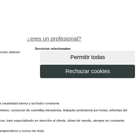
pide precio gratis
¿eres un profesional?
Servicios relacionados
sí como obtener
más
una creatividad eterna y luchador constante.
rretero, conductor de carretillas elevadoras, limpiador profesional por horas, reformas del
a, trato especializado en atención al cliente, dotes de mando, siempre en constante
o, emprenderor y nunca me rindo.