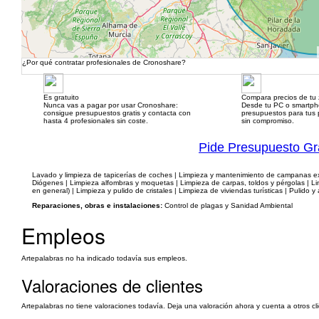
¿Por qué contratar profesionales de Cronoshare?
Es gratuito
Compara precios de tu
Nunca vas a pagar por usar Cronoshare:
Desde tu PC o smartp
consigue presupuestos gratis y contacta con
presupuestos para tus p
hasta 4 profesionales sin coste.
sin compromiso.
Pide Presupuesto Gr
Lavado y limpieza de tapicerías de coches | Limpieza y mantenimiento de campanas extr
Diógenes | Limpieza alfombras y moquetas | Limpieza de carpas, toldos y pérgolas | 
en general) | Limpieza y pulido de cristales | Limpieza de viviendas turísticas | Pulido y
Reparaciones, obras e instalaciones:
Control de plagas y Sanidad Ambiental
Empleos
Artepalabras no ha indicado todavía sus empleos.
Valoraciones de clientes
Artepalabras no tiene valoraciones todavía. Deja una valoración ahora y cuenta a otros cl