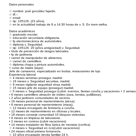
Datos personales
☆ nombre: josé gonzález fajardo.
☆ tlf.-:
☆ email:
☆ tip: 105126. (23 años).
☆ en la actualidad trabajo de 8 a 14:30 horas de v. S. En inem vielha.
Datos académicos
☆ graduado escolar.
☆ educación secundaria obligatoria.
☆ fp electromecánica de automóviles.
☆ diploma v. Seguridad.
☆ tip: 105126. 20 (años antigüedad) v. Seguridad.
▪︎ título de prevención de riesgos laborales.
▪︎ fp de jardineria
▪︎ carnet de manipulador de alimentos.
☆ carnet de carretillero.
☆ diploma chapa y pintura automóviles.
+ curso de maitre (sepe)
Jefe de camareros, especializado en bodas, restaurantes de lujo.
Experiencia laboral
☆ 4 meses servimax prosegur, madrid.
☆ 16 meses v. Seguridad securitas, madrid.
☆ 9 meses vigilante seguridad vinsa madrid.
☆ 15 meses jefe de equipo (prosegur) madrid.
☆ 5 meses v. Seguridad prosegur (cubrir: eventos, fiestas coruña y vacaciones + 2 seman
▪︎ 6 meses carretillero almacén de inditex (zara, berska, pull&bear).
▪︎ 2 años jardinero comunidades de vecinos.
▪︎ 16 meses personal de mantenimiento (alcoa).
▪︎ 6 meses personal de mantenimiento (masa).
☆ 12 meses encargado de ferretería a coruña.
▪︎ 12 meses de mantenimiento en oficinas y locales.
▪︎ 18 meses conserje comunidad 10 bloques viviendas.
• 6 meses en limpieza de laboratorio.
• 2 meses en correos (cubrir vacaciones).
• 14 meses instalador de fibra óptica de movistar (confica)
☆ 4 meses v. Seguridad en ncs(cubrir vacaciones)
• 24 meses oficial primera fontanería.
☆ 10 años encargado tienda familiar 24 h.