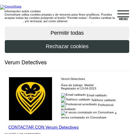
Información sobre cookies
Cronoshare utiliza cookies propias y de terceros para fines analíticos. Puedes
aceptar todas las cookies pulsando el botón “Permitir todas”. Puedes cambiar la
MENU
configuración
, y/o rechazar, así como obtener
más información
.
Verum Detectives
Verum Detectives
Área de trabajo: Madrid
Registrado el 13-04-2023
Email validado
Teléfono validado
Profesional
acreditado
4
veces contratado en Cronoshare
CONTACTAR CON Verum Detectives
es gratis y sin compromiso