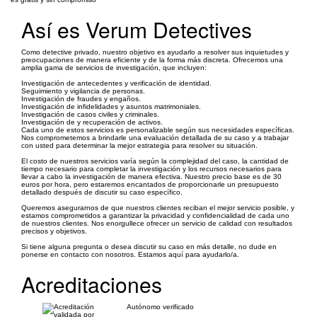
Así es Verum Detectives
Como detective privado, nuestro objetivo es ayudarlo a resolver sus inquietudes y
preocupaciones de manera eficiente y de la forma más discreta. Ofrecemos una
amplia gama de servicios de investigación, que incluyen:
Investigación de antecedentes y verificación de identidad.
Seguimiento y vigilancia de personas.
Investigación de fraudes y engaños.
Investigación de infidelidades y asuntos matrimoniales.
Investigación de casos civiles y criminales.
Investigación de y recuperación de activos.
Cada uno de estos servicios es personalizable según sus necesidades específicas.
Nos comprometemos a brindarle una evaluación detallada de su caso y a trabajar
con usted para determinar la mejor estrategia para resolver su situación.
El costo de nuestros servicios varía según la complejidad del caso, la cantidad de
tiempo necesario para completar la investigación y los recursos necesarios para
llevar a cabo la investigación de manera efectiva. Nuestro precio base es de 30
euros por hora, pero estaremos encantados de proporcionarle un presupuesto
detallado después de discutir su caso específico.
Queremos asegurarnos de que nuestros clientes reciban el mejor servicio posible, y
estamos comprometidos a garantizar la privacidad y confidencialidad de cada uno
de nuestros clientes. Nos enorgullece ofrecer un servicio de calidad con resultados
precisos y objetivos.
Si tiene alguna pregunta o desea discutir su caso en más detalle, no dude en
ponerse en contacto con nosotros. Estamos aquí para ayudarlo/a.
Acreditaciones
Autónomo verificado