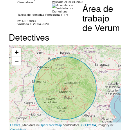
Validado el 20-04-2023
Área de
trabajo
Tarjeta de Identidad Profesional (TIP)
Nº T.I.P: 5918
de Verum
Validado el 20-04-2023
Detectives
+
−
Leaflet
| Map data ©
OpenStreetMap
contributors,
CC-BY-SA
, Imagery ©
CloudMade