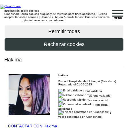
Información sobre cookies
Cronoshare utiliza cookies propias y de terceros para fines analíticos. Puedes
aceptar todas las cookies pulsando el botón “Permitir todas”. Puedes cambiar la
MENU
configuración
, y/o rechazar, así como obtener
más información
.
Hakima
Hakima
Es de L'Hospitalet de Llobregat (Barcelona)
Registrado el 01-09-2025
Email validado
Teléfono validado
Responde rápido
Profesional
acreditado
1
veces contratado en Cronoshare
CONTACTAR CON Hakima