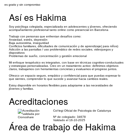
es gratis y sin compromiso
Así es Hakima
Soy psicóloga colegiada, especializada en adolescentes y jóvenes, ofreciendo
acompañamiento profesional tanto online como presencial en Barcelona
Trabajo con personas que enfrentan desafíos como:
Ansiedad, estrés, depresión
Baja autoestima, inseguridad
Conflictos familiares, dificultades de comunicación y de aprendizaje( para niños)
Adicción a las pantallas / uso problemático de redes sociales, videojuegos y
dispositivos
Problemas de sueño, concentración y gestión emocional
Mi enfoque terapéutico es integrativo, con base en técnicas cognitivo-conductuales
y estrategias personalizadas. Creo en un tratamiento activo: definimos objetivos
claros, trabajamos con herramientas concretas y evaluamos el progreso juntos.
Ofrezco un espacio seguro, empático y confidencial para que puedas expresar lo
que sientes, comprender lo que sucede y avanzar hacia cambios reales.
Estoy disponible en horarios flexibles para adaptarme a las necesidades de
jóvenes y familias.
Acreditaciones
Col·legi Oficial de Psicologia de Catalunya
Nº de colegiado: 34678
Validado el 16-10-2025
Área de trabajo de Hakima