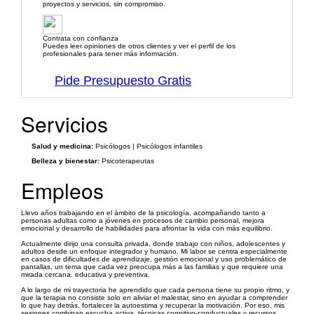
proyectos y servicios, sin compromiso.
Contrata con confianza
Puedes leer opiniones de otros clientes y ver el perfil de los
profesionales para tener más información.
Pide Presupuesto Gratis
Servicios
Salud y medicina:
Psicólogos | Psicólogos infantiles
Belleza y bienestar:
Psicoterapeutas
Empleos
Llevo años trabajando en el ámbito de la psicología, acompañando tanto a
personas adultas como a jóvenes en procesos de cambio personal, mejora
emocional y desarrollo de habilidades para afrontar la vida con más equilibrio.
Actualmente dirijo una consulta privada, donde trabajo con niños, adolescentes y
adultos desde un enfoque integrador y humano. Mi labor se centra especialmente
en casos de dificultades de aprendizaje, gestión emocional y uso problemático de
pantallas, un tema que cada vez preocupa más a las familias y que requiere una
mirada cercana, educativa y preventiva.
A lo largo de mi trayectoria he aprendido que cada persona tiene su propio ritmo, y
que la terapia no consiste solo en aliviar el malestar, sino en ayudar a comprender
lo que hay detrás, fortalecer la autoestima y recuperar la motivación. Por eso, mis
sesiones combinan escucha activa, técnicas cognitivo-conductuales y recursos