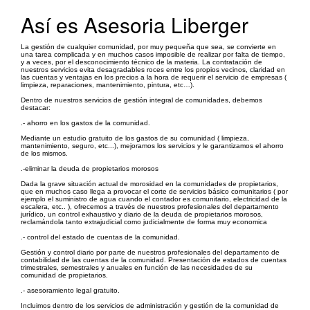
Así es Asesoria Liberger
La gestión de cualquier comunidad, por muy pequeña que sea, se convierte en
una tarea complicada y en muchos casos imposible de realizar por falta de tiempo,
y a veces, por el desconocimiento técnico de la materia. La contratación de
nuestros servicios evita desagradables roces entre los propios vecinos, claridad en
las cuentas y ventajas en los precios a la hora de requerir el servicio de empresas (
limpieza, reparaciones, mantenimiento, pintura, etc…).
Dentro de nuestros servicios de gestión integral de comunidades, debemos
destacar:
.- ahorro en los gastos de la comunidad.
Mediante un estudio gratuito de los gastos de su comunidad ( limpieza,
mantenimiento, seguro, etc...), mejoramos los servicios y le garantizamos el ahorro
de los mismos.
.-eliminar la deuda de propietarios morosos
Dada la grave situación actual de morosidad en la comunidades de propietarios,
que en muchos caso llega a provocar el corte de servicios básico comunitarios ( por
ejemplo el suministro de agua cuando el contador es comunitario, electricidad de la
escalera, etc.. ), ofrecemos a través de nuestros profesionales del departamento
jurídico, un control exhaustivo y diario de la deuda de propietarios morosos,
reclamándola tanto extrajudicial como judicialmente de forma muy economica
.- control del estado de cuentas de la comunidad.
Gestión y control diario por parte de nuestros profesionales del departamento de
contabilidad de las cuentas de la comunidad. Presentación de estados de cuentas
trimestrales, semestrales y anuales en función de las necesidades de su
comunidad de propietarios.
.- asesoramiento legal gratuito.
Incluimos dentro de los servicios de administración y gestión de la comunidad de