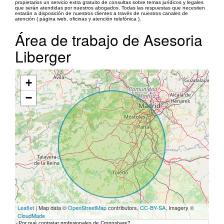
propietarios un servicio extra gratuito de consultas sobre temas jurídicos y legales
que serán atendidas por nuestros abogados. Todas las respuestas que necesiten
estarán a disposición de nuestros clientes a través de nuestros canales de
atención ( página web, oficinas y atención telefónica ).
Área de trabajo de Asesoria
Liberger
+
−
Leaflet
| Map data ©
OpenStreetMap
contributors,
CC-BY-SA
, Imagery ©
CloudMade
¿Por qué contratar profesionales de Cronoshare?