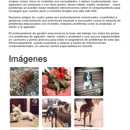
rompen cosas, otros no controlan sus necesidades, o ladran continuamente, son
agresivos con personas o con otros perros, tienen miedo, estrés, ansiedad… estos
problemas se pueden tratar mediante intervenciones sobre el comportamiento para
conseguir que vuestro perro y vosotros tengáis una vida más feliz.
Nuestros amigos de cuatro patas son profundamente emocionales: enseñarles a
gestionar correctamente sus emociones equivale a vacunarlos contra la mayoría de
problemas relacionados con el estrés, evitando problemas como la ansiedad, el
miedo o la agresión.
El entrenamiento de gestión emocional es la base del trabajo con todos los perros
con problemas de agresión, miedo, estrés o ansiedad y una vacuna imprescindible
en cachorros y perros jóvenes para evitar el surgimiento de problemas de este tipo.
Afortunadamente, puede evaluarse y mejorar a través de intervenciones
comportamentales, en educan somos especialistas en hacerlo.
Imágenes