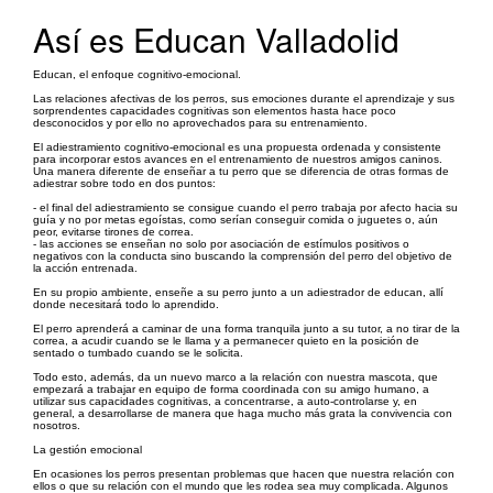
Así es Educan Valladolid
Educan, el enfoque cognitivo-emocional.
Las relaciones afectivas de los perros, sus emociones durante el aprendizaje y sus
sorprendentes capacidades cognitivas son elementos hasta hace poco
desconocidos y por ello no aprovechados para su entrenamiento.
El adiestramiento cognitivo-emocional es una propuesta ordenada y consistente
para incorporar estos avances en el entrenamiento de nuestros amigos caninos.
Una manera diferente de enseñar a tu perro que se diferencia de otras formas de
adiestrar sobre todo en dos puntos:
- el final del adiestramiento se consigue cuando el perro trabaja por afecto hacia su
guía y no por metas egoístas, como serían conseguir comida o juguetes o, aún
peor, evitarse tirones de correa.
- las acciones se enseñan no solo por asociación de estímulos positivos o
negativos con la conducta sino buscando la comprensión del perro del objetivo de
la acción entrenada.
En su propio ambiente, enseñe a su perro junto a un adiestrador de educan, allí
donde necesitará todo lo aprendido.
El perro aprenderá a caminar de una forma tranquila junto a su tutor, a no tirar de la
correa, a acudir cuando se le llama y a permanecer quieto en la posición de
sentado o tumbado cuando se le solicita.
Todo esto, además, da un nuevo marco a la relación con nuestra mascota, que
empezará a trabajar en equipo de forma coordinada con su amigo humano, a
utilizar sus capacidades cognitivas, a concentrarse, a auto-controlarse y, en
general, a desarrollarse de manera que haga mucho más grata la convivencia con
nosotros.
La gestión emocional
En ocasiones los perros presentan problemas que hacen que nuestra relación con
ellos o que su relación con el mundo que les rodea sea muy complicada. Algunos