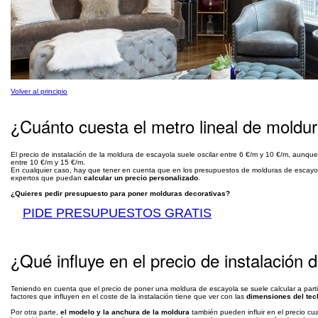
Volver al principio
¿Cuánto cuesta el metro lineal de moldu
El precio de instalación de la moldura de escayola suele oscilar entre 6 €/m y 10 €/m, aunque 
entre 10 €/m y 15 €/m.
En cualquier caso, hay que tener en cuenta que en los presupuestos de molduras de escayola 
expertos que puedan
calcular un precio personalizado
.
¿Quieres pedir presupuesto para poner molduras decorativas?
PIDE PRESUPUESTOS GRATIS
¿Qué influye en el precio de instalación
Teniendo en cuenta que el precio de poner una moldura de escayola se suele calcular a partir
factores que influyen en el coste de la instalación tiene que ver con las
dimensiones del tec
Por otra parte,
el modelo y la anchura de la moldura
también pueden influir en el precio cua