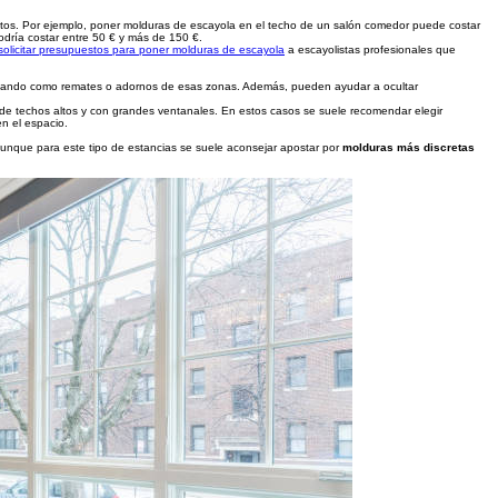
tos. Por ejemplo, poner molduras de escayola en el techo de un salón comedor puede costar
odría costar entre 50 € y más de 150 €.
solicitar presupuestos para poner molduras de escayola
a escayolistas profesionales que
ionando como remates o adornos de esas zonas. Además, pueden ayudar a ocultar
de techos altos y con grandes ventanales. En estos casos se suele recomendar elegir
en el espacio.
aunque para este tipo de estancias se suele aconsejar apostar por
molduras más discretas