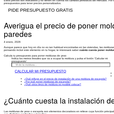
Estos precios son indicativos y no tienen en cuenta los cambios periódicos del mercado. Por 
presupuestos para tener precios personalizados.
PIDE PRESUPUESTO GRATIS
Averigua el precio de poner mol
paredes
4 enero, 2026
Aunque parece que hoy en día no es tan habitual encontrarlas en las viviendas, las moldura
pensando incluir este elemento en tu hogar, te interesará saber
cuánto cuesta poner moldu
Calcula tu presupuesto para poner molduras de yeso
Indica los metros lineales que va a ocupar la moldura y pulsa el botón 'Calcular mi
presupuesto'
CALCULAR MI PRESUPUESTO
¿Qué influye en el precio de instalación de una moldura de escayola?
¿Por qué poner molduras de escayola?
¿Qué otros tipos de moldura es posible colocar?
¿Cuánto cuesta la instalación 
Las molduras de yeso o escayola son elementos decorativos en relieve cuya función principa