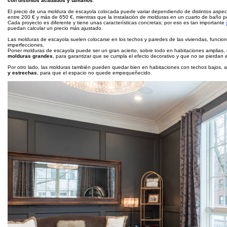
con distintos acabados y tamaños
.
El precio de una moldura de escayola colocada puede variar dependiendo de distintos aspec
entre 200 € y más de 650 €, mientras que la instalación de molduras en un cuarto de baño p
Cada proyecto es diferente y tiene unas características concretas; por eso es tan importante
puedan calcular un precio más ajustado.
Las molduras de escayola suelen colocarse en los techos y paredes de las viviendas, func
imperfecciones.
Poner molduras de escayola puede ser un gran acierto, sobre todo en habitaciones amplias, 
molduras grandes
, para garantizar que se cumpla el efecto decorativo y que no se pierdan 
Por otro lado, las molduras también pueden quedar bien en habitaciones con techos bajos, 
y estrechas
, para que el espacio no quede empequeñecido.