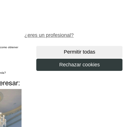
pide precio gratis
¿eres un profesional?
sí como obtener
más
eresar: