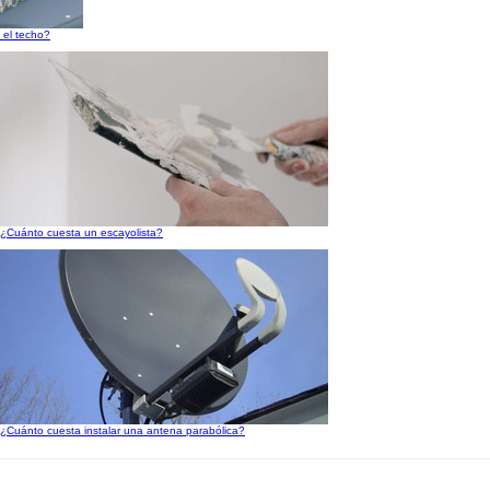
 el techo?
¿Cuánto cuesta un escayolista?
¿Cuánto cuesta instalar una antena parabólica?