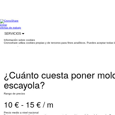
entrar
ofertas de trabajo
SERVICIOS
Información sobre cookies
Cronoshare utiliza cookies propias y de terceros para fines analíticos. Puedes aceptar todas 
información
.
¿Cuánto cuesta poner mol
escayola?
Rango de precios
10 € - 15 € / m
Precio medio a nivel nacional