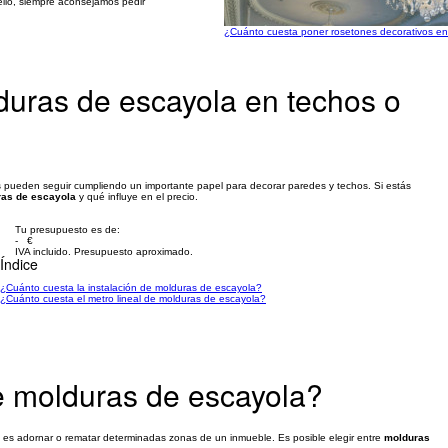
ello, siempre aconsejamos pedir
¿Cuánto cuesta poner rosetones decorativos en
duras de escayola en techos o
s pueden seguir cumpliendo un importante papel para decorar paredes y techos. Si estás
ras de escayola
y qué influye en el precio.
Tu presupuesto es de:
- €
IVA incluido. Presupuesto aproximado.
Índice
¿Cuánto cuesta la instalación de molduras de escayola?
¿Cuánto cuesta el metro lineal de molduras de escayola?
de molduras de escayola?
l es adornar o rematar determinadas zonas de un inmueble. Es posible elegir entre
molduras