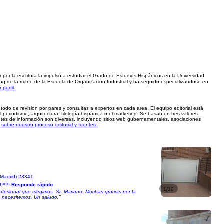
 por la escritura la impulsó a estudiar el Grado de Estudios Hispánicos en la Universidad
ng de la mano de la Escuela de Organización Industrial y ha seguido especializándose en
r perfil.
método de revisión por pares y consultas a expertos en cada área. El equipo editorial está
periodismo, arquitectura, filología hispánica o el marketing. Se basan en tres valores
uentes de información son diversas, incluyendo sitios web gubernamentales, asociaciones
sobre nuestro proceso editorial y fuentes.
(Madrid) 28341
Responde rápido
1/10
ofesional que elegimos. Sr. Mariano. Muchas gracias por la
o necesitemos. Un saludo."