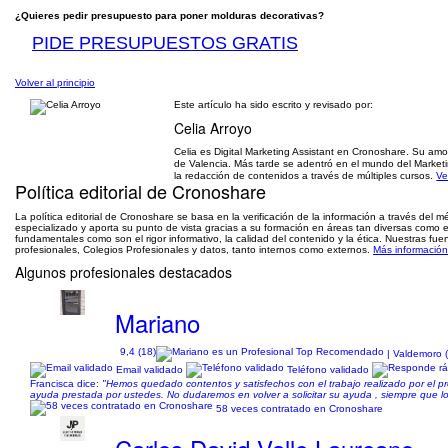
¿Quieres pedir presupuesto para poner molduras decorativas?
PIDE PRESUPUESTOS GRATIS
Volver al principio
Este artículo ha sido escrito y revisado por:
Celia Arroyo
Celia es Digital Marketing Assistant en Cronoshare. Su amor
de Valencia. Más tarde se adentró en el mundo del Marketi
la redacción de contenidos a través de múltiples cursos.
Ve
Política editorial de Cronoshare
La política editorial de Cronoshare se basa en la verificación de la información a través del 
especializado y aporta su punto de vista gracias a su formación en áreas tan diversas como el 
fundamentales como son el rigor informativo, la calidad del contenido y la ética. Nuestras f
profesionales, Colegios Profesionales y datos, tanto internos como externos.
Más información 
Algunos profesionales destacados
Mariano
9,4 (18)
| Valdemoro 
Email validado
Teléfono validado
Francisca dice:
"Hemos quedado contentos y satisfechos con el trabajo realizado por el pr
ayuda prestada por ustedes. No dudaremos en volver a solicitar su ayuda , siempre que l
58 veces contratado en Cronoshare