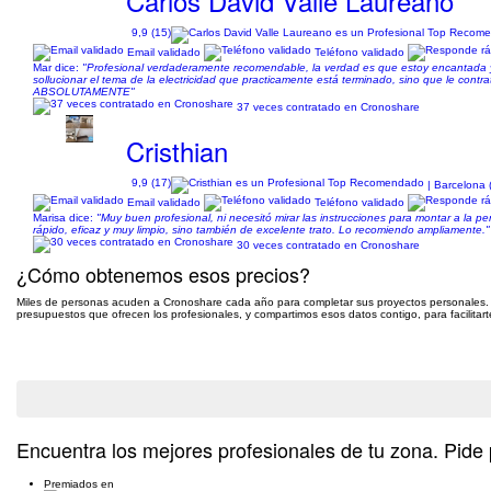
Carlos David Valle Laureano
9,9 (15)
Email validado
Teléfono validado
Mar dice:
"Profesional verdaderamente recomendable, la verdad es que estoy encantada y
sollucionar el tema de la electricidad que practicamente está terminado, sino que le c
ABSOLUTAMENTE"
37 veces contratado en Cronoshare
Cristhian
9,9 (17)
| Barcelona 
Email validado
Teléfono validado
Marisa dice:
"Muy buen profesional, ni necesitó mirar las instrucciones para montar a la pe
rápido, eficaz y muy limpio, sino también de excelente trato. Lo recomiendo ampliamente."
30 veces contratado en Cronoshare
¿Cómo obtenemos esos precios?
Miles de personas acuden a Cronoshare cada año para completar sus proyectos personales.
presupuestos que ofrecen los profesionales, y compartimos esos datos contigo, para facilitart
Pide presupuesto gratis
Encuentra los mejores profesionales de tu zona. Pide 
Premiados en