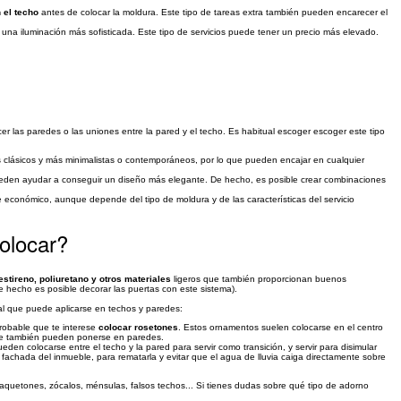
 el techo
antes de colocar la moldura. Este tipo de tareas extra también pueden encarecer el
una iluminación más sofisticada. Este tipo de servicios puede tener un precio más elevado.
er las paredes o las uniones entre la pared y el techo. Es habitual escoger escoger este tipo
 clásicos y más minimalistas o contemporáneos, por lo que pueden encajar en cualquier
 pueden ayudar a conseguir un diseño más elegante. De hecho, es posible crear combinaciones
 económico, aunque depende del tipo de moldura y de las características del servicio
colocar?
stireno, poliuretano y otros materiales
ligeros que también proporcionan buenos
e hecho es posible decorar las puertas con este sistema).
al que puede aplicarse en techos y paredes:
robable que te interese
colocar rosetones
. Estos ornamentos suelen colocarse en el centro
que también pueden ponerse en paredes.
en colocarse entre el techo y la pared para servir como transición, y servir para disimular
a fachada del inmueble, para rematarla y evitar que el agua de lluvia caiga directamente sobre
aquetones, zócalos, ménsulas, falsos techos... Si tienes dudas sobre qué tipo de adorno