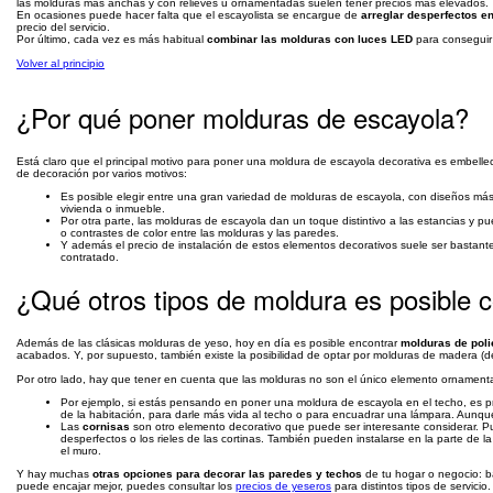
las molduras más anchas y con relieves u ornamentadas suelen tener precios más elevados.
En ocasiones puede hacer falta que el escayolista se encargue de
arreglar desperfectos en
precio del servicio.
Por último, cada vez es más habitual
combinar las molduras con luces LED
para conseguir 
Volver al principio
¿Por qué poner molduras de escayola?
Está claro que el principal motivo para poner una moldura de escayola decorativa es embellec
de decoración por varios motivos:
Es posible elegir entre una gran variedad de molduras de escayola, con diseños más
vivienda o inmueble.
Por otra parte, las molduras de escayola dan un toque distintivo a las estancias y
o contrastes de color entre las molduras y las paredes.
Y además el precio de instalación de estos elementos decorativos suele ser bastante
contratado.
¿Qué otros tipos de moldura es posible 
Además de las clásicas molduras de yeso, hoy en día es posible encontrar
molduras de polie
acabados. Y, por supuesto, también existe la posibilidad de optar por molduras de madera (d
Por otro lado, hay que tener en cuenta que las molduras no son el único elemento ornament
Por ejemplo, si estás pensando en poner una moldura de escayola en el techo, es p
de la habitación, para darle más vida al techo o para encuadrar una lámpara. Aun
Las
cornisas
son otro elemento decorativo que puede ser interesante considerar. Pued
desperfectos o los rieles de las cortinas. También pueden instalarse en la parte de l
el muro.
Y hay muchas
otras opciones para decorar las paredes y techos
de tu hogar o negocio: b
puede encajar mejor, puedes consultar los
precios de yeseros
para distintos tipos de servicio.