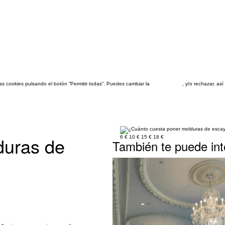
las cookies pulsando el botón “Permitir todas”. Puedes cambiar la
configuración
, y/o rechazar, a
duras de
6 €
10 €
15 €
18 €
También te puede int