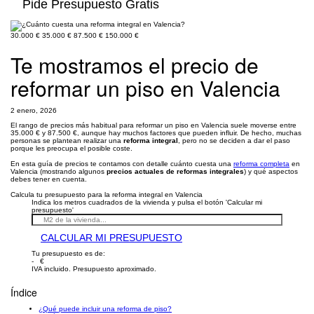
Pide Presupuesto Gratis
30.000 €
35.000 €
87.500 €
150.000 €
Te mostramos el precio de
reformar un piso en Valencia
2 enero, 2026
El rango de precios más habitual para reformar un piso en Valencia suele moverse entre
35.000 € y 87.500 €, aunque hay muchos factores que pueden influir. De hecho, muchas
personas se plantean realizar una
reforma integral
, pero no se deciden a dar el paso
porque les preocupa el posible coste.
En esta guía de precios te contamos con detalle cuánto cuesta una
reforma completa
en
Valencia (mostrando algunos
precios actuales de reformas integrales
) y qué aspectos
debes tener en cuenta.
Calcula tu presupuesto para la reforma integral en Valencia
Indica los metros cuadrados de la vivienda y pulsa el botón 'Calcular mi
presupuesto'
CALCULAR MI PRESUPUESTO
Tu presupuesto es de:
- €
IVA incluido. Presupuesto aproximado.
Índice
¿Qué puede incluir una reforma de piso?