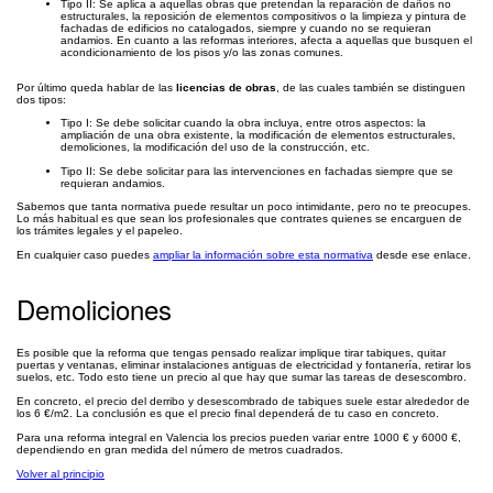
Tipo II: Se aplica a aquellas obras que pretendan la reparación de daños no
estructurales, la reposición de elementos compositivos o la limpieza y pintura de
fachadas de edificios no catalogados, siempre y cuando no se requieran
andamios. En cuanto a las reformas interiores, afecta a aquellas que busquen el
acondicionamiento de los pisos y/o las zonas comunes.
Por último queda hablar de las
licencias de obras
, de las cuales también se distinguen
dos tipos:
Tipo I: Se debe solicitar cuando la obra incluya, entre otros aspectos: la
ampliación de una obra existente, la modificación de elementos estructurales,
demoliciones, la modificación del uso de la construcción, etc.
Tipo II: Se debe solicitar para las intervenciones en fachadas siempre que se
requieran andamios.
Sabemos que tanta normativa puede resultar un poco intimidante, pero no te preocupes.
Lo más habitual es que sean los profesionales que contrates quienes se encarguen de
los trámites legales y el papeleo.
En cualquier caso puedes
ampliar la información sobre esta normativa
desde ese enlace.
Demoliciones
Es posible que la reforma que tengas pensado realizar implique tirar tabiques, quitar
puertas y ventanas, eliminar instalaciones antiguas de electricidad y fontanería, retirar los
suelos, etc. Todo esto tiene un precio al que hay que sumar las tareas de desescombro.
En concreto, el precio del derribo y desescombrado de tabiques suele estar alrededor de
los 6 €/m2. La conclusión es que el precio final dependerá de tu caso en concreto.
Para una reforma integral en Valencia los precios pueden variar entre 1000 € y 6000 €,
dependiendo en gran medida del número de metros cuadrados.
Volver al principio