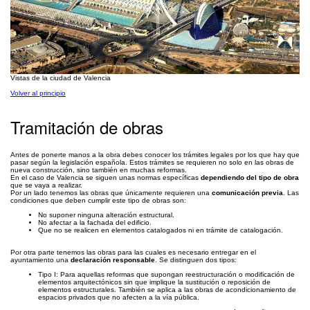
Vistas de la ciudad de Valencia
Volver al principio
Tramitación de obras
Antes de ponerte manos a la obra debes conocer los trámites legales por los que hay que
pasar según la legislación española. Estos trámites se requieren no solo en las obras de
nueva construcción, sino también en muchas reformas.
En el caso de Valencia se siguen unas normas específicas
dependiendo del tipo de obra
que se vaya a realizar.
Por un lado tenemos las obras que únicamente requieren una
comunicación previa
. Las
condiciones que deben cumplir este tipo de obras son:
No suponer ninguna alteración estructural.
No afectar a la fachada del edificio.
Que no se realicen en elementos catalogados ni en trámite de catalogación.
Por otra parte tenemos las obras para las cuales es necesario entregar en el
ayuntamiento una
declaración responsable
. Se distinguen dos tipos:
Tipo I: Para aquellas reformas que supongan reestructuración o modificación de
elementos arquitectónicos sin que implique la sustitución o reposición de
elementos estructurales. También se aplica a las obras de acondicionamiento de
espacios privados que no afecten a la vía pública.