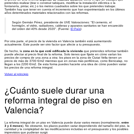
pretendes realizar (tirar o construir tabiques, modificar la instalación eléctrica o la
fontanería, pintar, etc.) o los metros cuadrados sobre los que pretendes trabajar.
También hay que tener en cuenta el incremento que han experimentado en los últimos
años determinados materiales relacionados con las reformas.
Según Germán Pérez, presidente de UVE Valoraciones: "El cemento, el
hormigón, el vidrio, radiadores, calderas y aparatos sanitarios se han encarecido
del orden del 40% desde 2020". (Fuente:
El País
)
Por otra parte, el precio de la vivienda en Valencia también está aumentando
actualmente. Este puede ser otro factor que afecte a tu presupuesto.
De hecho, la
zona en la que esté edificada la vivienda
que pretendes reformar también
puede afectar al precio final de la reforma. Solo tienes que fijarte en cómo varían los
precios de compra de una zona a otra: los pisos en la zona de Ciutat Vella tienen un
precio de más de 3700 €/m2 mientras que en zonas más periféricas, como Benicalap, no
llegan a los 2200 €/m2. De esta forma puedes hacerte una idea de cómo pueden variar
los precios de una reforma integral.
Volver al principio
¿Cuánto suele durar una
reforma integral de piso en
Valencia?
La reforma integral de un piso en Valencia puede durar varios meses (normalmente,
entre
3 y 4 meses
). No obstante, los plazos pueden variar dependiendo del tamaño del piso, la
cantidad y la complejidad de las modificaciones incluidas en el presupuesto y los posibles
imprevistos que pudieran surgir.