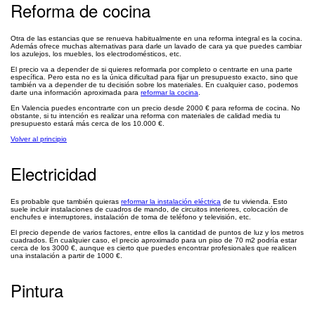
Reforma de cocina
Otra de las estancias que se renueva habitualmente en una reforma integral es la cocina.
Además ofrece muchas alternativas para darle un lavado de cara ya que puedes cambiar
los azulejos, los muebles, los electrodomésticos, etc.
El precio va a depender de si quieres reformarla por completo o centrarte en una parte
específica. Pero esta no es la única dificultad para fijar un presupuesto exacto, sino que
también va a depender de tu decisión sobre los materiales. En cualquier caso, podemos
darte una información aproximada para
reformar la cocina
.
En Valencia puedes encontrarte con un precio desde 2000 € para reforma de cocina. No
obstante, si tu intención es realizar una reforma con materiales de calidad media tu
presupuesto estará más cerca de los 10.000 €.
Volver al principio
Electricidad
Es probable que también quieras
reformar la instalación eléctrica
de tu vivienda. Esto
suele incluir instalaciones de cuadros de mando, de circuitos interiores, colocación de
enchufes e interruptores, instalación de toma de teléfono y televisión, etc.
El precio depende de varios factores, entre ellos la cantidad de puntos de luz y los metros
cuadrados. En cualquier caso, el precio aproximado para un piso de 70 m2 podría estar
cerca de los 3000 €, aunque es cierto que puedes encontrar profesionales que realicen
una instalación a partir de 1000 €.
Pintura