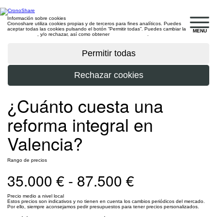
Información sobre cookies
Cronoshare utiliza cookies propias y de terceros para fines analíticos. Puedes
aceptar todas las cookies pulsando el botón “Permitir todas”. Puedes cambiar la
MENU
configuración
, y/o rechazar, así como obtener
más información
.
¿Cuánto cuesta una
reforma integral en
Valencia?
Rango de precios
35.000 € - 87.500 €
Precio medio a nivel local
Estos precios son indicativos y no tienen en cuenta los cambios periódicos del mercado.
Por ello, siempre aconsejamos pedir presupuestos para tener precios personalizados.