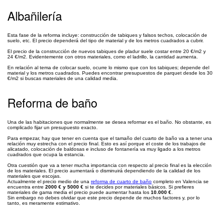
Albañilería
Esta fase de la reforma incluye: construcción de tabiques y falsos techos, colocación de
suelo, etc. El precio dependerá del tipo de material y de los metros cuadrados a cubrir.
El precio de la construcción de nuevos tabiques de pladur suele costar entre 20 €/m2 y
24 €/m2. Evidentemente con otros materiales, como el ladrillo, la cantidad aumenta.
En relación al tema de colocar suelo, ocurre lo mismo que con los tabiques; depende del
material y los metros cuadrados. Puedes encontrar presupuestos de parquet desde los 30
€/m2 si buscas materiales de una calidad media.
Reforma de baño
Una de las habitaciones que normalmente se desea reformar es el baño. No obstante, es
complicado fijar un presupuesto exacto.
Para empezar, hay que tener en cuenta que el tamaño del cuarto de baño va a tener una
relación muy estrecha con el precio final. Esto es así porque el coste de los trabajos de
alicatado, colocación de baldosas e incluso de fontanería va muy ligado a los metros
cuadrados que ocupa la estancia.
Otra cuestión que va a tener mucha importancia con respecto al precio final es la elección
de los materiales. El precio aumentará o disminuirá dependiendo de la calidad de los
materiales que escojas.
Actualmente el precio medio de una
reforma de cuarto de baño
completo en Valencia se
encuentra entre
2000 € y 5000 €
si te decides por materiales básicos. Si prefieres
materiales de gama media el precio puede aumentar hasta los
10.000 €
.
Sin embargo no debes olvidar que este precio depende de muchos factores y, por lo
tanto, es meramente estimativo.