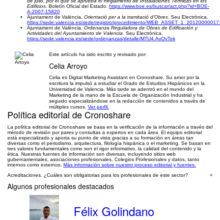
de julio, por el que se aprueba el Reglamento de Instalaciones Térmicas en los
Edificios
. Boletín Oficial del Estado.
https://www.boe.es/buscar/act.php?id=BOE-
A-2007-15820
Ajuntament de València.
Orientació per a la tramitació d'Obres
. Seu Electrònica.
https://sede.valencia.es/sede/registro/procedimiento/WEB_ASSET_1_2012000001
Ajuntament de València.
Ordenanza Reguladora de Obras de Edificación y
Actividades del Ayuntamiento de Valencia
. Seu Electrònica.
https://sede.valencia.es/sede/ordenanzas/detalle/MTU4.AvOvTok
Este artículo ha sido escrito y revisado por:
Celia Arroyo
Celia es Digital Marketing Assistant en Cronoshare. Su amor por la
escritura la impulsó a estudiar el Grado de Estudios Hispánicos en la
Universidad de Valencia. Más tarde se adentró en el mundo del
Marketing de la mano de la Escuela de Organización Industrial y ha
seguido especializándose en la redacción de contenidos a través de
múltiples cursos.
Ver perfil.
Política editorial de Cronoshare
La política editorial de Cronoshare se basa en la verificación de la información a través del
método de revisión por pares y consultas a expertos en cada área. El equipo editorial
está especializado y aporta su punto de vista gracias a su formación en áreas tan
diversas como el periodismo, arquitectura, filología hispánica o el marketing. Se basan en
tres valores fundamentales como son el rigor informativo, la calidad del contenido y la
ética. Nuestras fuentes de información son diversas, incluyendo sitios web
gubernamentales, asociaciones profesionales, Colegios Profesionales y datos, tanto
internos como externos.
Más información sobre nuestro proceso editorial y fuentes.
Acreditaciones. ¿Cuáles son obligatorias para los profesionales de este sector?
+
Algunos profesionales destacados
Félix Golindano