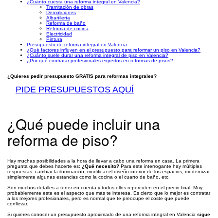
¿Cuánto cuesta una reforma integral en Valencia?
Tramitación de obras
Demoliciones
Albañilería
Reforma de baño
Reforma de cocina
Electricidad
Pintura
Presupuesto de reforma integral en Valencia
¿Qué factores influyen en el presupuesto para reformar un piso en Valencia?
¿Cuánto suele durar una reforma integral de piso en Valencia?
¿Por qué contratar profesionales expertos en reformas de pisos?
¿Quieres pedir presupuesto GRATIS para reformas integrales?
PIDE PRESUPUESTOS AQUÍ
¿Qué puede incluir una
reforma de piso?
Hay muchas posibilidades a la hora de llevar a cabo una reforma en casa. La primera
pregunta que debes hacerte es:
¿Qué necesito?
Para este interrogante hay múltiples
respuestas: cambiar la iluminación, modificar el diseño interior de los espacios, modernizar
simplemente algunas estancias como la cocina o el cuarto de baño, etc.
Son muchos detalles a tener en cuenta y todos ellos repercuten en el precio final. Muy
probablemente este es el aspecto que más te interesa. Es cierto que lo mejor es contratar
a los mejores profesionales, pero es normal que te preocupe el coste que puede
conllevar.
Si quieres conocer un presupuesto aproximado de una reforma integral en Valencia
sigue