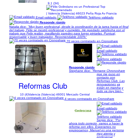
9,1 (34)
| Valencia (Valencia) 46023 Peña Roja Av Francia
Email validado
Teléfono validado
Responde rápido
Natalia dice:
"Muy buen profesional, desde la coordinación de la tarea hasta el final
del trabajo, Félix se mostró profesional y cumplido. He quedado satisfecha con el
trabajo que Felix realizo, masillando paredes para luego pintarlas. Puntual,
responsable y buen trabajador. Recomendable 100%"
70 veces contratado en Cronoshare
Email validado
Teléfono validado
Responde rápido
1/79
Stephane dice:
"Remarce Chronoshare
que me puso en
contacto con
Reformas Club. Las
Reformas Club
renovaciones ya
están en marcha y
todo va muy bien."
10 (4)
Valencia (Valencia) 46001 Mercado Central
4 veces contratado en Cronoshare
Email validado
Teléfono validado
Sergio dice:
"Por
ahora todo correcto, vamos a hacer la
reforma con ellos. Esperamos no
1/7
equivocarnos, Manuel es una persona
muy atenta y
profesional."