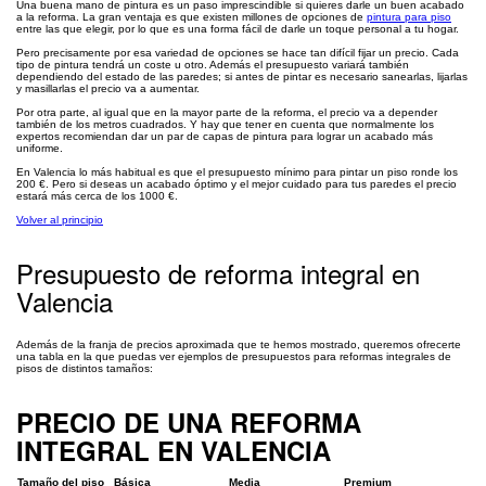
Una buena mano de pintura es un paso imprescindible si quieres darle un buen acabado
a la reforma. La gran ventaja es que existen millones de opciones de
pintura para piso
entre las que elegir, por lo que es una forma fácil de darle un toque personal a tu hogar.
Pero precisamente por esa variedad de opciones se hace tan difícil fijar un precio. Cada
tipo de pintura tendrá un coste u otro. Además el presupuesto variará también
dependiendo del estado de las paredes; si antes de pintar es necesario sanearlas, lijarlas
y masillarlas el precio va a aumentar.
Por otra parte, al igual que en la mayor parte de la reforma, el precio va a depender
también de los metros cuadrados. Y hay que tener en cuenta que normalmente los
expertos recomiendan dar un par de capas de pintura para lograr un acabado más
uniforme.
En Valencia lo más habitual es que el presupuesto mínimo para pintar un piso ronde los
200 €. Pero si deseas un acabado óptimo y el mejor cuidado para tus paredes el precio
estará más cerca de los 1000 €.
Volver al principio
Presupuesto de reforma integral en
Valencia
Además de la franja de precios aproximada que te hemos mostrado, queremos ofrecerte
una tabla en la que puedas ver ejemplos de presupuestos para reformas integrales de
pisos de distintos tamaños:
PRECIO DE UNA REFORMA
INTEGRAL EN VALENCIA
Tamaño del piso
Básica
Media
Premium