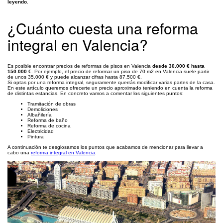
leyendo
.
¿Cuánto cuesta una reforma
integral en Valencia?
Es posible encontrar precios de reformas de pisos en Valencia
desde 30.000 € hasta
150.000 €
. Por ejemplo, el precio de reformar un piso de 70 m2 en Valencia suele partir
de unos 35.000 € y puede alcanzar cifras hasta 87.500 €.
Si optas por una reforma integral, seguramente querrás modificar varias partes de la casa.
En este artículo queremos ofrecerte un precio aproximado teniendo en cuenta la reforma
de distintas estancias. En concreto vamos a comentar los siguientes puntos:
Tramitación de obras
Demoliciones
Albañilería
Reforma de baño
Reforma de cocina
Electricidad
Pintura
A continuación te desglosamos los puntos que acabamos de mencionar para llevar a
cabo una
reforma integral en Valencia
.