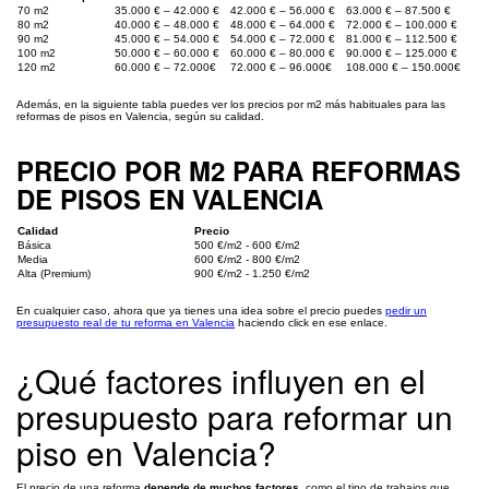
70 m2
35.000 € – 42.000 €
42.000 € – 56.000 €
63.000 € – 87.500 €
80 m2
40.000 € – 48.000 €
48.000 € – 64.000 €
72.000 € – 100.000 €
90 m2
45.000 € – 54.000 €
54.000 € – 72.000 €
81.000 € – 112.500 €
100 m2
50.000 € – 60.000 €
60.000 € – 80.000 €
90.000 € – 125.000 €
120 m2
60.000 € – 72.000€
72.000 € – 96.000€
108.000 € – 150.000€
Además, en la siguiente tabla puedes ver los precios por m2 más habituales para las
reformas de pisos en Valencia, según su calidad.
PRECIO POR M2 PARA REFORMAS
DE PISOS EN VALENCIA
Calidad
Precio
Básica
500 €/m2 - 600 €/m2
Media
600 €/m2 - 800 €/m2
Alta (Premium)
900 €/m2 - 1.250 €/m2
En cualquier caso, ahora que ya tienes una idea sobre el precio puedes
pedir un
presupuesto real de tu reforma en Valencia
haciendo click en ese enlace.
¿Qué factores influyen en el
presupuesto para reformar un
piso en Valencia?
El precio de una reforma
depende de muchos factores
, como el tipo de trabajos que