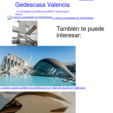
Gedescasa Valencia
10 (11)
Valencia (Valencia) 46007 Arrancapins
Jesus
1 veces contratado en Cronoshare
También te puede
interesar:
1/21
¿Cuánto cuesta cambiar una bañera por un plato de ducha en Valencia?