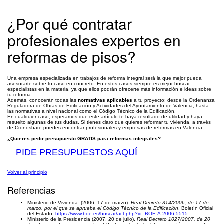
¿Por qué contratar
profesionales expertos en
reformas de pisos?
Una empresa especializada en trabajos de reforma integral será la que mejor pueda
asesorarte sobre tu caso en concreto. En estos casos siempre es mejor buscar
especialistas en la materia, ya que ellos podrán ofrecerte más información e ideas sobre
tu reforma.
Además, conocerán todas las
normativas aplicables
a tu proyecto: desde la Ordenanza
Reguladora de Obras de Edificación y Actividades del Ayuntamiento de Valencia, hasta
las normativas a nivel nacional como el Código Técnico de la Edificación.
En cualquier caso, esperamos que este artículo te haya resultado de utilidad y haya
resuelto algunas de tus dudas. Si tienes claro que quieres reformar tu vivienda, a través
de Cronoshare puedes encontrar profesionales y empresas de reformas en Valencia.
¿Quieres pedir presupuesto GRATIS para reformas integrales?
PIDE PRESUPUESTOS AQUÍ
Volver al principio
Referencias
Ministerio de Vivienda. (2006, 17 de marzo).
Real Decreto 314/2006, de 17 de
marzo, por el que se aprueba el Código Técnico de la Edificación
. Boletín Oficial
del Estado.
https://www.boe.es/buscar/act.php?id=BOE-A-2006-5515
Ministerio de la Presidencia (2007, 20 de julio).
Real Decreto 1027/2007, de 20