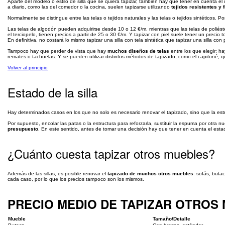
Aparte del modelo o estilo de silla que se quiera tapizar, también hay que tener en cuenta el u
a diario, como las del comedor o la cocina, suelen tapizarse utilizando
tejidos resistentes y 
Normalmente se distingue entre las telas o tejidos naturales y las telas o tejidos sintéticos. Po
Las telas de algodón pueden adquirirse desde 10 o 12 €/m, mientras que las telas de poliés
el terciopelo, tienen precios a partir de 25 o 30 €/m. Y tapizar con piel suele tener un preci
En definitiva, no costará lo mismo tapizar una silla con tela sintética que tapizar una silla con 
Tampoco hay que perder de vista que hay
muchos diseños de telas
entre los que elegir: h
remates o tachuelas. Y se pueden utilizar distintos métodos de tapizado, como el capitoné, q
Volver al principio
Estado de la silla
Hay determinados casos en los que no solo es necesario renovar el tapizado, sino que la est
Por supuesto, encolar las patas o la estructura para reforzarla, sustituir la espuma por otra
presupuesto
. En este sentido, antes de tomar una decisión hay que tener en cuenta el estad
¿Cuánto cuesta tapizar otros muebles?
Además de las sillas, es posible renovar el
tapizado de muchos otros muebles
: sofás, buta
cada caso, por lo que los precios tampoco son los mismos.
PRECIO MEDIO DE TAPIZAR OTROS
Mueble
Tamaño/Detalle