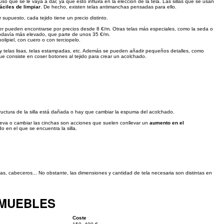
so que se le vaya a dar, ya que esto influirá en la elección de la tela. Las sillas que se usan
fáciles de limpiar
. De hecho, existen telas antimanchas pensadas para ello.
r supuesto, cada tejido tiene un precio distinto.
ter pueden encontrarse por precios desde 8 €/m. Otras telas más especiales, como la seda o
o todavía más elevado, que parte de unos 35 €/m.
polipiel, con cuero o con terciopelo.
ay telas lisas, telas estampadas, etc. Además se pueden añadir pequeños detalles, como
ue consiste en coser botones al tejido para crear un acolchado.
ructura de la silla está dañada o hay que cambiar la espuma del acolchado.
 nueva o cambiar las cinchas son acciones que suelen conllevar un
aumento en el
o en el que se encuentra la silla.
cas, cabeceros... No obstante, las dimensiones y cantidad de tela necesaria son distintas en
 MUEBLES
Coste