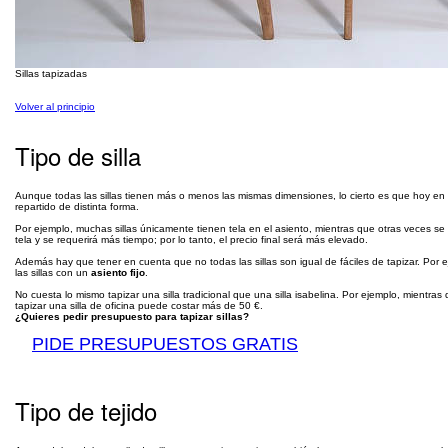
Sillas tapizadas
Volver al principio
Tipo de silla
Aunque todas las sillas tienen más o menos las mismas dimensiones, lo cierto es que hoy en
repartido de distinta forma.
Por ejemplo, muchas sillas únicamente tienen tela en el asiento, mientras que otras veces s
tela y se requerirá más tiempo; por lo tanto, el precio final será más elevado.
Además hay que tener en cuenta que no todas las sillas son igual de fáciles de tapizar. Por e
las sillas con un
asiento fijo
.
No cuesta lo mismo tapizar una silla tradicional que una silla isabelina. Por ejemplo, mientra
tapizar una silla de oficina puede costar más de 50 €.
¿Quieres pedir presupuesto para tapizar sillas?
PIDE PRESUPUESTOS GRATIS
Tipo de tejido