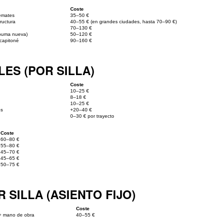
Coste
remates
35–50 €
ructura
40–55 € (en grandes ciudades, hasta 70–90 €)
70–130 €
spuma nueva)
50–120 €
capitoné
90–160 €
ES (POR SILLA)
Coste
10–25 €
8–18 €
10–25 €
os
+20–40 €
0–30 € por trayecto
Coste
60–80 €
55–80 €
45–70 €
45–65 €
50–75 €
SILLA (ASIENTO FIJO)
Coste
 + mano de obra
40–55 €