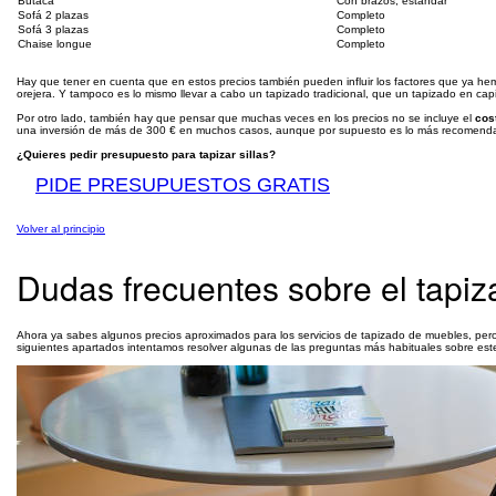
Butaca
Con brazos, estándar
Sofá 2 plazas
Completo
Sofá 3 plazas
Completo
Chaise longue
Completo
Hay que tener en cuenta que en estos precios también pueden influir los factores que ya h
orejera. Y tampoco es lo mismo llevar a cabo un tapizado tradicional, que un tapizado en cap
Por otro lado, también hay que pensar que muchas veces en los precios no se incluye el
cos
una inversión de más de 300 € en muchos casos, aunque por supuesto es lo más recomen
¿Quieres pedir presupuesto para tapizar sillas?
PIDE PRESUPUESTOS GRATIS
Volver al principio
Dudas frecuentes sobre el tapiz
Ahora ya sabes algunos precios aproximados para los servicios de tapizado de muebles, pero s
siguientes apartados intentamos resolver algunas de las preguntas más habituales sobre este 