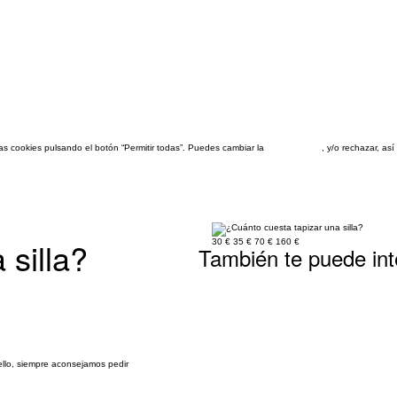
las cookies pulsando el botón “Permitir todas”. Puedes cambiar la
configuración
, y/o rechazar, a
 silla?
30 €
35 €
70 €
160 €
También te puede int
ello, siempre aconsejamos pedir