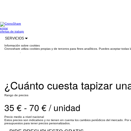
entrar
ofertas de trabajo
SERVICIOS
Información sobre cookies
Cronoshare utiliza cookies propias y de terceros para fines analíticos. Puedes aceptar todas 
información
.
¿Cuánto cuesta tapizar una
Rango de precios
35 € - 70 € / unidad
Precio medio a nivel nacional
Estos precios son indicativos y no tienen en cuenta los cambios periódicos del mercado. Por 
presupuestos para tener precios personalizados.