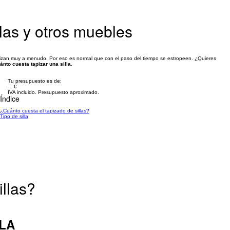
llas y otros muebles
tilizan muy a menudo. Por eso es normal que con el paso del tiempo se estropeen. ¿Quieres
ánto cuesta tapizar una silla
.
Tu presupuesto es de:
- €
IVA incluido. Presupuesto aproximado.
Índice
¿Cuánto cuesta el tapizado de sillas?
Tipo de silla
illas?
LLA