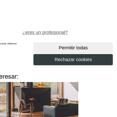
pide precio gratis
¿eres un profesional?
sí como obtener
más
eresar: