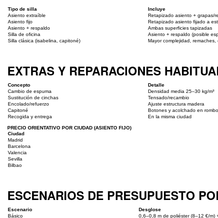
Tipo de silla
Incluye
Asiento extraíble
Retapizado asiento + grapas/
Asiento fijo
Retapizado asiento fijado a est
Asiento + respaldo
Ambas superficies tapizadas
Silla de oficina
Asiento + respaldo (posible e
Silla clásica (isabelina, capitoné)
Mayor complejidad, remaches, 
EXTRAS Y REPARACIONES HABITUAL
Concepto
Detalle
Cambio de espuma
Densidad media 25–30 kg/m³
Sustitución de cinchas
Tensado/recambio
Encolado/refuerzo
Ajuste estructura madera
Capitoné
Botones y acolchado en romb
Recogida y entrega
En la misma ciudad
PRECIO ORIENTATIVO POR CIUDAD (ASIENTO FIJO)
Ciudad
Madrid
Barcelona
Valencia
Sevilla
Bilbao
ESCENARIOS DE PRESUPUESTO POR 
Escenario
Desglose
Básico
0,6–0,8 m de poliéster (8–12 €/m)