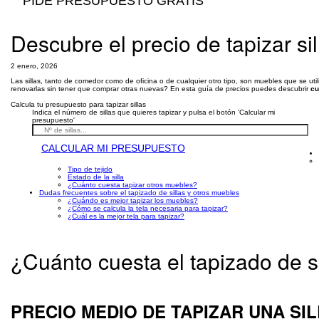
PIDE PRESUPUESTO GRATIS
Descubre el precio de tapizar si
2 enero, 2026
Las sillas, tanto de comedor como de oficina o de cualquier otro tipo, son muebles que se u
renovarlas sin tener que comprar otras nuevas? En esta guía de precios puedes descubrir
cu
Calcula tu presupuesto para tapizar sillas
Indica el número de sillas que quieres tapizar y pulsa el botón 'Calcular mi
presupuesto'
CALCULAR MI PRESUPUESTO
Tipo de tejido
Estado de la silla
¿Cuánto cuesta tapizar otros muebles?
Dudas frecuentes sobre el tapizado de sillas y otros muebles
¿Cuándo es mejor tapizar los muebles?
¿Cómo se calcula la tela necesaria para tapizar?
¿Cuál es la mejor tela para tapizar?
¿Cuánto cuesta el tapizado de s
PRECIO MEDIO DE TAPIZAR UNA SI