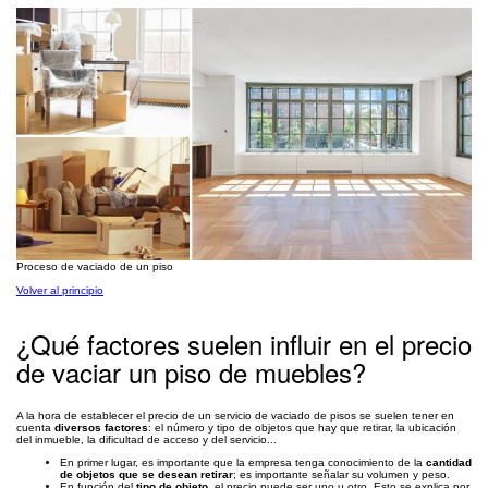
Proceso de vaciado de un piso
Volver al principio
¿Qué factores suelen influir en el precio
de vaciar un piso de muebles?
A la hora de establecer el precio de un servicio de vaciado de pisos se suelen tener en
cuenta
diversos factores
: el número y tipo de objetos que hay que retirar, la ubicación
del inmueble, la dificultad de acceso y del servicio...
En primer lugar, es importante que la empresa tenga conocimiento de la
cantidad
de objetos que se desean retirar
; es importante señalar su volumen y peso.
En función del
tipo de objeto
, el precio puede ser uno u otro. Esto se explica por