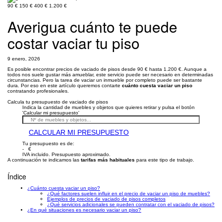
90 €
150 €
400 €
1.200 €
Averigua cuánto te puede
costar vaciar tu piso
9 enero, 2026
Es posible encontrar precios de vaciado de pisos desde 90 € hasta 1.200 €. Aunque a
todos nos suele gustar más amueblar, este servicio puede ser necesario en determinadas
circunstancias. Pero la tarea de vaciar un inmueble por completo puede ser bastante
dura. Por eso en este artículo queremos contarte
cuánto cuesta vaciar un piso
contratando profesionales.
Calcula tu presupuesto de vaciado de pisos
Indica la cantidad de muebles y objetos que quieres retirar y pulsa el botón
'Calcular mi presupuesto'
CALCULAR MI PRESUPUESTO
Tu presupuesto es de:
- €
IVA incluido. Presupuesto aproximado.
A continuación te indicamos las
tarifas más habituales
para este tipo de trabajo.
Índice
¿Cuánto cuesta vaciar un piso?
¿Qué factores suelen influir en el precio de vaciar un piso de muebles?
Ejemplos de precios de vaciado de pisos completos
¿Qué servicios adicionales se pueden contratar con el vaciado de pisos?
¿En qué situaciones es necesario vaciar un piso?