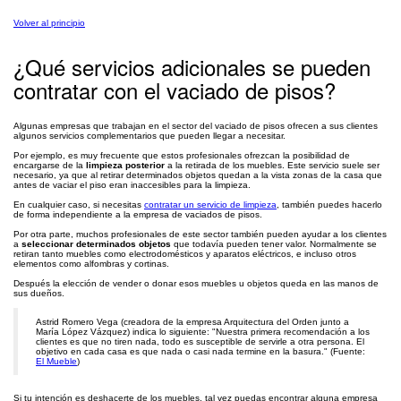
Volver al principio
¿Qué servicios adicionales se pueden
contratar con el vaciado de pisos?
Algunas empresas que trabajan en el sector del vaciado de pisos ofrecen a sus clientes
algunos servicios complementarios que pueden llegar a necesitar.
Por ejemplo, es muy frecuente que estos profesionales ofrezcan la posibilidad de
encargarse de la
limpieza posterior
a la retirada de los muebles. Este servicio suele ser
necesario, ya que al retirar determinados objetos quedan a la vista zonas de la casa que
antes de vaciar el piso eran inaccesibles para la limpieza.
En cualquier caso, si necesitas
contratar un servicio de limpieza
, también puedes hacerlo
de forma independiente a la empresa de vaciados de pisos.
Por otra parte, muchos profesionales de este sector también pueden ayudar a los clientes
a
seleccionar determinados objetos
que todavía pueden tener valor. Normalmente se
retiran tanto muebles como electrodomésticos y aparatos eléctricos, e incluso otros
elementos como alfombras y cortinas.
Después la elección de vender o donar esos muebles u objetos queda en las manos de
sus dueños.
Astrid Romero Vega (creadora de la empresa Arquitectura del Orden junto a
María López Vázquez) indica lo siguiente: "Nuestra primera recomendación a los
clientes es que no tiren nada, todo es susceptible de servirle a otra persona. El
objetivo en cada casa es que nada o casi nada termine en la basura." (Fuente:
El Mueble
)
Si tu intención es deshacerte de los muebles, tal vez puedas encontrar alguna empresa