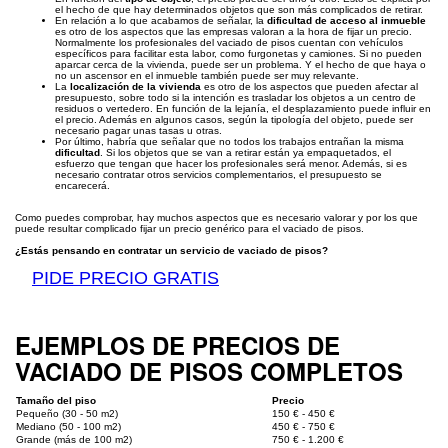
el hecho de que hay determinados objetos que son más complicados de retirar.
En relación a lo que acabamos de señalar, la
dificultad de acceso al inmueble
es otro de los aspectos que las empresas valoran a la hora de fijar un precio.
Normalmente los profesionales del vaciado de pisos cuentan con vehículos
específicos para facilitar esta labor, como furgonetas y camiones. Si no pueden
aparcar cerca de la vivienda, puede ser un problema. Y el hecho de que haya o
no un ascensor en el inmueble también puede ser muy relevante.
La
localización de la vivienda
es otro de los aspectos que pueden afectar al
presupuesto, sobre todo si la intención es trasladar los objetos a un centro de
residuos o vertedero. En función de la lejanía, el desplazamiento puede influir en
el precio. Además en algunos casos, según la tipología del objeto, puede ser
necesario pagar unas tasas u otras.
Por último, habría que señalar que no todos los trabajos entrañan la misma
dificultad
. Si los objetos que se van a retirar están ya empaquetados, el
esfuerzo que tengan que hacer los profesionales será menor. Además, si es
necesario contratar otros servicios complementarios, el presupuesto se
encarecerá.
Como puedes comprobar, hay muchos aspectos que es necesario valorar y por los que
puede resultar complicado fijar un precio genérico para el vaciado de pisos.
¿Estás pensando en contratar un servicio de vaciado de pisos?
PIDE PRECIO GRATIS
EJEMPLOS DE PRECIOS DE
VACIADO DE PISOS COMPLETOS
Tamaño del piso
Precio
Pequeño (30 - 50 m2)
150 € - 450 €
Mediano (50 - 100 m2)
450 € - 750 €
Grande (más de 100 m2)
750 € - 1.200 €