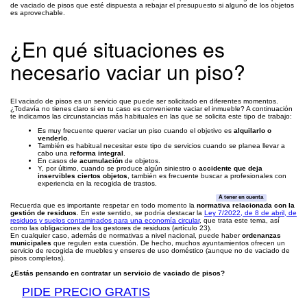
de vaciado de pisos que esté dispuesta a rebajar el presupuesto si alguno de los objetos
es aprovechable.
¿En qué situaciones es
necesario vaciar un piso?
El vaciado de pisos es un servicio que puede ser solicitado en diferentes momentos.
¿Todavía no tienes claro si en tu caso es conveniente vaciar el inmueble? A continuación
te indicamos las circunstancias más habituales en las que se solicita este tipo de trabajo:
Es muy frecuente querer vaciar un piso cuando el objetivo es
alquilarlo o
venderlo
.
También es habitual necesitar este tipo de servicios cuando se planea llevar a
cabo una
reforma integral
.
En casos de
acumulación
de objetos.
Y, por último, cuando se produce algún siniestro o
accidente que deja
inservibles ciertos objetos
, también es frecuente buscar a profesionales con
experiencia en la recogida de trastos.
A tener en cuenta
Recuerda que es importante respetar en todo momento la
normativa relacionada con la
gestión de residuos
. En este sentido, se podría destacar la
Ley 7/2022, de 8 de abril, de
residuos y suelos contaminados para una economía circular
, que trata este tema, así
como las obligaciones de los gestores de residuos (artículo 23).
En cualquier caso, además de normativas a nivel nacional, puede haber
ordenanzas
municipales
que regulen esta cuestión. De hecho, muchos ayuntamientos ofrecen un
servicio de recogida de muebles y enseres de uso doméstico (aunque no de vaciado de
pisos completos).
¿Estás pensando en contratar un servicio de vaciado de pisos?
PIDE PRECIO GRATIS