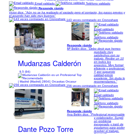
Email validado
Teléfono validado
Responde rápido
Victor dice:
"Aún no se ha realizado el vaciado pero el contacto, los pasos previos y
el acuerdo han sido muy buenos"
143 veces contratado en Cronoshare
Email validado
Teléfono validado
Responde rápido
1/20
Mª Belén dice:
"Debo decir que hemos
quedado muy
satisfechos con su
trabajo. Recibe un 10
Mudanzas Calderón
en todos los
aspectos. Muy formal,
eficiente y profesional.
9,5 (94)
Y por supuesto
calidad-precio
excelente. Sin duda lo
| Madrid (Madrid) 28041 Orcasitas Orcasur
recomendamos."
256 veces contratado en Cronoshare
Email validado
Teléfono validado
Responde rápido
1/6
Ana Belén dice:
"Profesional responsable
y colaborador. Surgió
un problema
inesperado y trató de
Dante Pozo Torre
ayudarnos para poder
resolver el trabajo.