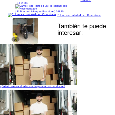
Gracias!"
9,6 (198)
| El Prat de Llobregat (Barcelona) 08820
311 veces contratado en Cronoshare
También te puede
interesar:
1/3
¿Cuánto cuesta alquilar una furgoneta con conductor?