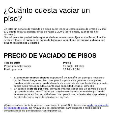
¿Cuánto cuesta vaciar un
piso?
En total, un servicio de vaciado de pisos suele tener un coste mínimo de entre 90 y 150
€, y puede llegar a alcanzar cifras de hasta 1.200 € (por ejemplo, cuando no hay
ascensor).
Normalmente los profesionales que se dedican a este sector fijan sus tarifas en función
de dos criterios: el
número de horas de trabajo
o la
cantidad de metros cúbicos
que
ocupan los muebles u objetos.
PRECIO DE VACIADO DE PISOS
Tipo de tarifa
Precio
Precio por metro cúbico
15 €/m3 - 40 €/m3
Precio por hora
12 €/h - 22 €/h
El
precio por metros cúbicos
dependerá del tamaño del piso que necesites
vaciar. Sin embargo, es cierto que para los pisos más grandes o completos
pueden existir ofertas y puede darse la circunstancia de que las tarifas por metro
cúbico sean más reducidas cuanta más capacidad tenga el inmueble.
En cuanto al
precio por hora
, tal vez te interese saber que un servicio de este
tipo puede tardar unas 7 horas en completarse. No obstante el tiempo puede
incrementarse en función del número de operarios o profesionales disponibles y
de otros factores, como la dificultad de acceso.
¿Quieres saber cuánto te puede costar vaciar tu piso? Solo tienes que
pedir presupuesto
de vaciado de pisos
, sin ningún tipo de compromiso, para empezar a recibir precios
personalizados de profesionales con experiencia.