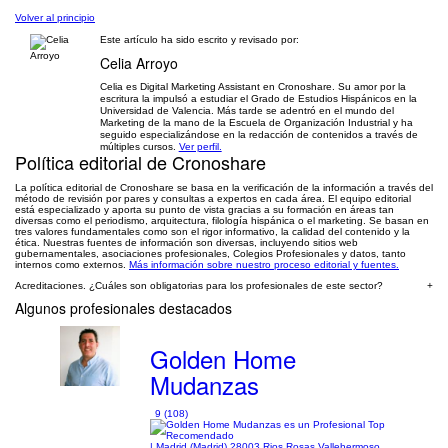
Volver al principio
Este artículo ha sido escrito y revisado por:
Celia Arroyo
Celia es Digital Marketing Assistant en Cronoshare. Su amor por la
escritura la impulsó a estudiar el Grado de Estudios Hispánicos en la
Universidad de Valencia. Más tarde se adentró en el mundo del
Marketing de la mano de la Escuela de Organización Industrial y ha
seguido especializándose en la redacción de contenidos a través de
múltiples cursos.
Ver perfil.
Política editorial de Cronoshare
La política editorial de Cronoshare se basa en la verificación de la información a través del
método de revisión por pares y consultas a expertos en cada área. El equipo editorial
está especializado y aporta su punto de vista gracias a su formación en áreas tan
diversas como el periodismo, arquitectura, filología hispánica o el marketing. Se basan en
tres valores fundamentales como son el rigor informativo, la calidad del contenido y la
ética. Nuestras fuentes de información son diversas, incluyendo sitios web
gubernamentales, asociaciones profesionales, Colegios Profesionales y datos, tanto
internos como externos.
Más información sobre nuestro proceso editorial y fuentes.
Acreditaciones. ¿Cuáles son obligatorias para los profesionales de este sector?
+
Algunos profesionales destacados
Golden Home
Mudanzas
9 (108)
| Madrid (Madrid) 28003 Rios Rosas Vallehermoso