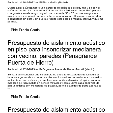
Publicado el 16-2-2022 en El Pilar - Madrid (Madrid)
Quiero aislar acústicamente una pared de mi salón que es muy fina y da con el
salón del vecino. La pared mide 138 cm de alto x 298 cm de largo. Está pintada
con gotelé y en ella tengo colgado un cuadro de 50 x 70 cm que me gustaría
mantener en esa pared una vez se haya insonorizado. ¿Cómo me recomiendan
insonorizarla sin obra y sin que me resulte caro pero de manera efectiva y que me
permita...
Pide Precio Gratis
Presupuesto de aislamiento acústico
en piso para insonorizar medianera
con vecino, paredes (Peñagrande
Puerta de Hierro)
Publicado el 17-5-2023 en Peñagrande Puerta de Hierro - Madrid (Madrid)
Se trata de insonorizar una medianera de unos 23m cuadrados de los ladridos
broncos y graves de un perro que vive con los vecinos de medianera. Los ruidos
ambiente no son molestia ya que fueron reducidos al máximo al aplicar copopren
más lana de roca metida en perfiles metálicos y como última capa sándwich de
pladur acústico con membrana vid plástica, pero los ladridos de perro apenas se
han...
Pide Precio Gratis
Presupuesto de aislamiento acústico