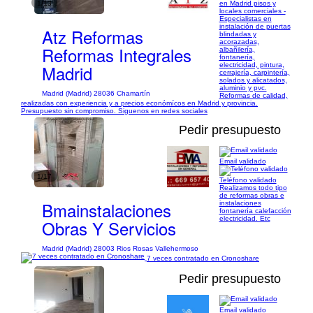
1/13
en Madrid pisos y
locales comerciales -
Especialistas en
instalación de puertas
Atz Reformas
blindadas y
acorazadas,
Reformas Integrales
albañilería,
fontanería,
electricidad, pintura,
Madrid
cerrajería, carpintería,
solados y alicatados,
aluminio y pvc.
Madrid (Madrid) 28036 Chamartín
Reformas de calidad,
realizadas con experiencia y a precios económícos en Madrid y provincia.
Presupuesto sin compromiso. Siguenos en redes sociales
Pedir presupuesto
Email validado
1/17
Teléfono validado
Realizamos todo tipo
de reformas obras e
Bmainstalaciones
instalaciones
fontanería calefacción
electricidad. Etc
Obras Y Servicios
Madrid (Madrid) 28003 Rios Rosas Vallehermoso
7 veces contratado en Cronoshare
Pedir presupuesto
Email validado