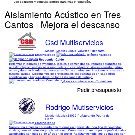
Lee opiniones y consulta perfiles para más información.
Aislamiento Acústico en Tres
Cantos | Mejora el descanso
Csd Multiservicios
Madrid (Madrid) 28034 Valverde Fuencarral
Email validado
Teléfono validado
Responde rápido
Reformas integrales de viviendas, locales o comunidades, trabajos garantizados,
nuestro objetivo es buscar la mejor relación calidad-precio. Asesoramiento gratuito
antes y durante la reforma, proyecto en 3d, acabados, terminaciones y remates de
maxima calidad. Disponemos de profesionales especializados en cada oficio,
coordinación y limpieza diaria de todas las zonas de trabojo.
4 veces contratado en Cronoshare
Pedir presupuesto
Rodrigo Mutiservicios
Madrid (Madrid) 28035 Peñagrande Puerta de
Hierro
Email validado
Somos una empresa dedicada a la reforma en general de todo tipo de viviendas,
chalets, comunidades de propietarios etc. Contamos con un grupo de profesionales
acreditados con mas de 30 años en el sector. Realizamos todo tipo de trabajos con