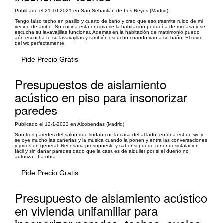
Publicado el 21-10-2021 en San Sebastián de Los Reyes (Madrid)
Tengo falso techo en pasillo y cuarto de baño y creo que eso trasmite ruido de mi
vecino de arribo. Su cocina está encima de la habitación pequeña de mi casa y se
escucha su lavavajillas funcionar. Además en la habitación de matrimonio puedo
aún escucha te su lavavajillas y también escucho cuando van a su baño. El ruido
del wc perfectamente.
Pide Precio Gratis
Presupuestos de aislamiento
acústico en piso para insonorizar
paredes
Publicado el 12-1-2023 en Alcobendas (Madrid)
Son tres paredes del salón que lindan con la casa del al lado, en una est un wc y
se oye mucho las cañerías y la música cuando la ponen y entra las conversaciones
y gritos en general. Necesaria presupuesto y saber si puede tener desistalacion
fácil y sin dañar paredes dado que la casa es de alquiler por si el dueño no
autoriza . La obra..
Pide Precio Gratis
Presupuesto de aislamiento acústico
en vivienda unifamiliar para