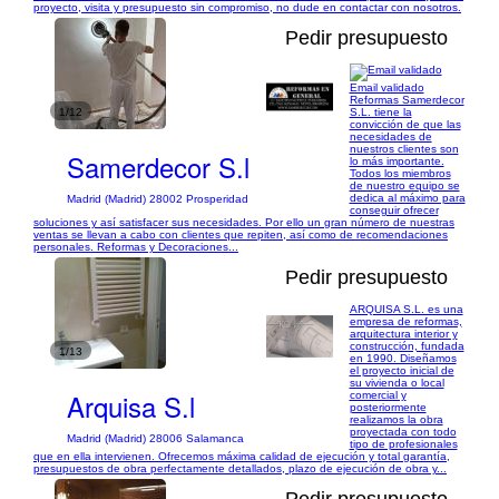
proyecto, visita y presupuesto sin compromiso, no dude en contactar con nosotros.
Pedir presupuesto
Email validado
Reformas Samerdecor
1/12
S.L. tiene la
convicción de que las
necesidades de
nuestros clientes son
Samerdecor S.l
lo más importante.
Todos los miembros
de nuestro equipo se
dedica al máximo para
Madrid (Madrid) 28002 Prosperidad
conseguir ofrecer
soluciones y así satisfacer sus necesidades. Por ello un gran número de nuestras
ventas se llevan a cabo con clientes que repiten, así como de recomendaciones
personales. Reformas y Decoraciones...
Pedir presupuesto
ARQUISA S.L. es una
empresa de reformas,
arquitectura interior y
construcción, fundada
1/13
en 1990. Diseñamos
el proyecto inicial de
su vivienda o local
Arquisa S.l
comercial y
posteriormente
realizamos la obra
proyectada con todo
Madrid (Madrid) 28006 Salamanca
tipo de profesionales
que en ella intervienen. Ofrecemos máxima calidad de ejecución y total garantía,
presupuestos de obra perfectamente detallados, plazo de ejecución de obra y...