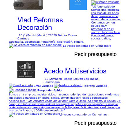
1/12
Teléfono validado
Somos una empresa
con mas de 15 años
Vlad Reformas
de experiencia en el
mundo de la reformas.
Contamos con un
Decoración
equipo muy
profesional en el
sector. Hacemos todo
10 (1)
Madrid (Madrid) 28020 Tetuán Cuatro
tipo de reformas,
Caminos
cocina, baños,
carpintería, electricidad, fontanería, calefacción, pintura.
12 veces contratado en Cronoshare
Pedir presupuesto
Acedo Multiservicios
10 (2)
Madrid (Madrid) 28050 Las Tablas
Sanchinarro
Email validado
Teléfono validado
Responde rápido
Somos una empresa multiservicios, hacemos todo tipo de reparaciones y reformas
integrales o parciales en pisos, casas, comunidades y locales comerciales
Adriana dice:
"Me encanta como me dejaron toda la casa, en especial la cocina y el
baño, son fabulosos sobre todo el encargado angel es super simpatico y siempre
te da soluciones para todo, me regalaron la limpieza de fin de obra y solo tuve que
acomodar la ropa, 1000% recomendable"
9 veces contratado en Cronoshare
Pedir presupuesto