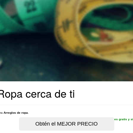
Ropa cerca de ti
ara
Arreglos de ropa
.
es gratis y 