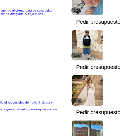
cuentre el cliente para su comodidad.
1/7
me ha arreglado el bajo d tres
Pedir presupuesto
1/46
Pedir presupuesto
1/19
idad los vestidos de novia, invitada y
ue quiero, el trato que estoy recibiendo
Pedir presupuesto