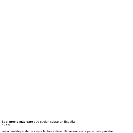
Es el
precio más caro
que suelen cobrar en España
↑
35 €
 precio final depende de varios factores clave. Recomendamos pedir presupuestos