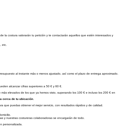
 de la costura valorarán tu petición y te contactarán aquellos que estén interesados y
, etc.
n presupuesto al instante más o menos ajustado, así como el plazo de entrega aproximado.
ueden alcanzar cifras superiores a 50 € y 60 €.
ho más elevados de los que ya hemos visto, superando los 100 € e incluso los 200 € en
a cerca de tu ubicación
.
ra que puedas obtener el mejor servicio, con resultados rápidos y de calidad.
omicilio.
das y nuestras costureras colaboradoras se encargarán de todo.
ón personalizada.