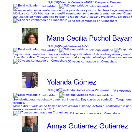
9,9 (38)
Valencia (Valencia) 46015 Campanar Beniferri
Email validado
Teléfono validado
Me especializo en la confección de ropa para damas y niños. También hago compostura
Mónica dice:
"Lila Miranda me atendió estupendamente desde el segundo cero. Contacto
pantalones en modo urgencia porque he iba de viaje. Amable y profesional. Sin duda re
44 veces contratado en Cronoshare
Maria Cecilia Puchol Bayarr
9,8 (16)
Puçol (Valencia) 46530
Email validado
Teléfono validado
Soy modista, confecciono ropa a medida Trajes de fallera Cortinas Arreglos en general
Jose María dice:
"Inmejorable el trato personal y muy bien el trabajo. Mi mas sincera
50 veces contratado en Cronoshare
Yolanda Gómez
9,8 (38)
| Móstoles
Email validado
Teléfono validado
Soy diseñadora, modelista y patronista industrial. Doy clases de confeción. Tengo forma
eventos.
Marina dice:
"Todavía no hemos podido realizar el trabajo debido al confinamiento po
hasta el momento es de 10. "
117 veces contratado en Cronoshare
Annys Gutierrez Gutierrez