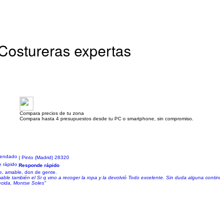
 Costureras expertas
Compara precios de tu zona
Compara hasta 4 presupuestos desde tu PC o smartphone, sin compromiso.
| Pinto (Madrid) 28320
Responde rápido
e, amable, don de gente.
ble también el Sr q vino a recoger la ropa y la devolvió Todo excelente. Sin duda alguna conti
ecida, Montse Soles"