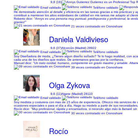
9,8 (16)
Email validado
Teléfono validado
He demostrado atención al detalle y eficiencia en las tareas gracias a mis prácticas y a
contribuir a mantener los altos estándares de calidad en mis tareas me adapto al client
Roberto dice:
"Annys es una persona muy puntual, predispuesta y profesional, la verda
gracias!"
21 veces contratado en Cronoshare
Daniela Valdivieso
9,6 (37)
Alcorcón (Madrid) 28922
Email validado
Teléfono validado
Soy Diseñadora de moda. ¿Tienes algun diseño soñado? Te lo hago realidad, con acabad
cada una de los diseños que realizo. De antemanos gracias por la confianza.
Manuel dice:
"Un trato cordial, humano, competente en grado maximo y amable. Alta
39 veces contratado en Cronoshare
Olga Zykova
9,6 (11)
Algete (Madrid) 28110
Email validado
Teléfono validado
Soy modista y costurera con mas de 15 años de experiencia. Ofrezco mis servicios de 
ocasiones especiales o para el día a día. Hago su modelo a partir de sus necesidades,
Rocío dice:
"Muy profesional, rápida y encantadora, si necesito algo más la llamaré si
30 veces contratado en Cronoshare
Rocío