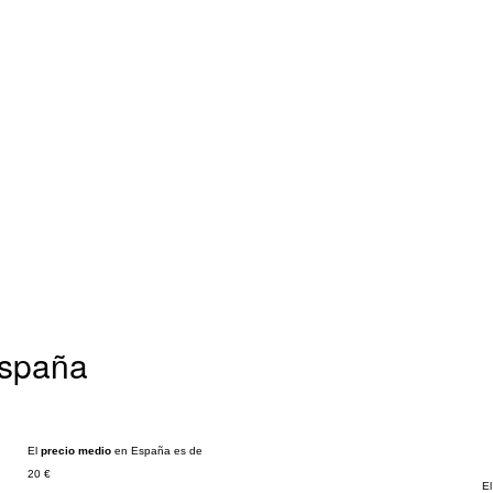
España
El
precio medio
en España es de
20 €
El