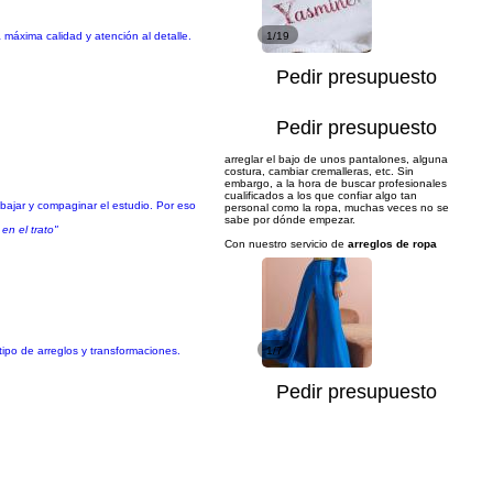
 máxima calidad y atención al detalle.
1/19
Pedir presupuesto
Pedir presupuesto
arreglar el bajo de unos pantalones, alguna
costura, cambiar cremalleras, etc. Sin
embargo, a la hora de buscar profesionales
cualificados a los que confiar algo tan
ajar y compaginar el estudio. Por eso
personal como la ropa, muchas veces no se
sabe por dónde empezar.
n el trato"
Con nuestro servicio de
arreglos de ropa
ipo de arreglos y transformaciones.
1/7
Pedir presupuesto