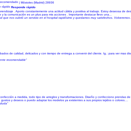
| Móstoles (Madrid) 28936
Responde rápido
prendizaje . Aporto constantemente una actitud cálida y positiva al trabajo. Estoy deseosa de des
e y la comunicación es un plus para mis acciones . Importante destacar llevo una...
d que nos cubrió un servicio en el hospital rapidísimo y quedamos muy satisfechos. Volveremos 
os de calidad, delicados y con tiempo de entrega a convenir del cliente. Ig.: para ver mas dis
mente recomendable"
confección a medida, todo tipo de arreglos y transformaciones. Diseño y confecciono prendas de
 gustos y deseos o puedo adaptar los modelos ya existentes a sus propios tejidos o colores....
n duda"