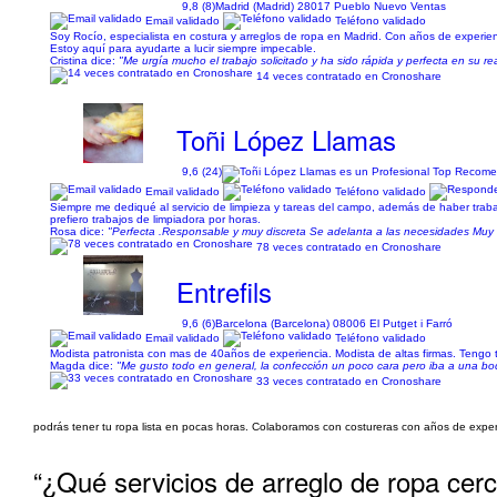
9,8 (8)
Madrid (Madrid) 28017 Pueblo Nuevo Ventas
Email validado
Teléfono validado
Soy Rocío, especialista en costura y arreglos de ropa en Madrid. Con años de experienc
Estoy aquí para ayudarte a lucir siempre impecable.
Cristina dice:
"Me urgía mucho el trabajo solicitado y ha sido rápida y perfecta en su r
14 veces contratado en Cronoshare
Toñi López Llamas
9,6 (24)
Email validado
Teléfono validado
Siempre me dediqué al servicio de limpieza y tareas del campo, además de haber trab
prefiero trabajos de limpiadora por horas.
Rosa dice:
"Perfecta .Responsable y muy discreta Se adelanta a las necesidades Muy 
78 veces contratado en Cronoshare
Entrefils
9,6 (6)
Barcelona (Barcelona) 08006 El Putget i Farró
Email validado
Teléfono validado
Modista patronista con mas de 40años de experiencia. Modista de altas firmas. Tengo 
Magda dice:
"Me gusto todo en general, la confección un poco cara pero iba a una bod
33 veces contratado en Cronoshare
podrás tener tu ropa lista en pocas horas. Colaboramos con costureras con años de experie
“¿Qué servicios de arreglo de ropa cerc