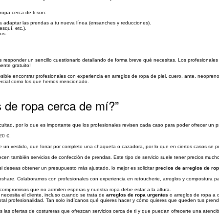
ropa cerca de ti son:
para adaptar las prendas a tu nueva línea (ensanches y reducciones).
squí, etc.).
dos.
 que responder un sencillo cuestionario detallando de forma breve qué necesitas. Los profesionales
ente gratuito!
osible encontrar profesionales con experiencia en arreglos de ropa de piel, cuero, ante, neopreno
omercial como los que hemos mencionado.
s de ropa cerca de mí?”
ficultad, por lo que es importante que los profesionales revisen cada caso para poder ofrecer u
20 €.
e un vestido, que forrar por completo una chaqueta o cazadora, por lo que en ciertos casos se p
ecen también servicios de confección de prendas. Este tipo de servicio suele tener precios muc
i deseas obtener un presupuesto más ajustado, lo mejor es solicitar
precios de arreglos de rop
noshare. Colaboramos con profesionales con experiencia en retoucherie, arreglos y compostura pa
ompromisos que no admiten esperas y nuestra ropa debe estar a la altura.
necesita el cliente, incluso cuando se trata de
arreglos de ropa urgentes
o arreglos de ropa a d
total profesionalidad. Tan solo indícanos qué quieres hacer y cómo quieres que queden tus pren
ás las ofertas de costureras que ofrezcan servicios cerca de ti y que puedan ofrecerte una atenci