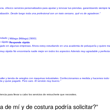
ia, ofrezco servicios personalizados para ajustar y renovar tus prendas, garantizando siempre la
ealización. Desde luego toda una profesional con un trato cercano, qué es de agradecer."
| Málaga (Málaga) 29001
Responde rápido
ajado en algunas empresas. Ahora estoy estudiando en una academia de peluquería y quiero trab
muy rápida No encontraría nadie mejor en todos los aspectos Además muy agradable y perfecta e
taller y tienda de arreglos con maquinas industriales. Confeccionamos a medida y hacemos todo t
a y quise pagarlo. Pero caro. El servicio muy bueno."
ncia para llevar a cabo los servicios de retoucherie que necesites.
a de mí y de costura podría solicitar?”