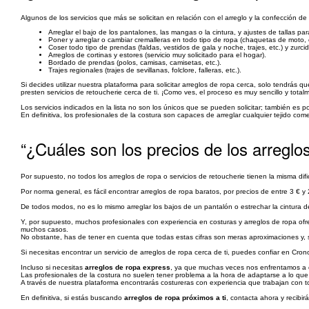
Algunos de los servicios que más se solicitan en relación con el arreglo y la confección de 
Arreglar el bajo de los pantalones, las mangas o la cintura, y ajustes de tallas 
Poner y arreglar o cambiar cremalleras en todo tipo de ropa (chaquetas de moto, e
Coser todo tipo de prendas (faldas, vestidos de gala y noche, trajes, etc.) y zurci
Arreglos de cortinas y estores (servicio muy solicitado para el hogar).
Bordado de prendas (polos, camisas, camisetas, etc.).
Trajes regionales (trajes de sevillanas, folclore, falleras, etc.).
Si decides utilizar nuestra plataforma para solicitar arreglos de ropa cerca, solo tendrás
presten servicios de retoucherie cerca de ti. ¡Como ves, el proceso es muy sencillo y totalm
Los servicios indicados en la lista no son los únicos que se pueden solicitar; también es p
En definitiva, los profesionales de la costura son capaces de arreglar cualquier tejido c
“¿Cuáles son los precios de los arreglo
Por supuesto, no todos los arreglos de ropa o servicios de retoucherie tienen la misma di
Por norma general, es fácil encontrar arreglos de ropa baratos, por precios de entre 3 € y 
De todos modos, no es lo mismo arreglar los bajos de un pantalón o estrechar la cintura d
Y, por supuesto, muchos profesionales con experiencia en costuras y arreglos de ropa ofr
muchos casos.
No obstante, has de tener en cuenta que todas estas cifras son meras aproximaciones y, s
Si necesitas encontrar un servicio de arreglos de ropa cerca de ti, puedes confiar en Cro
Incluso si necesitas
arreglos de ropa express
, ya que muchas veces nos enfrentamos a c
Las profesionales de la costura no suelen tener problema a la hora de adaptarse a lo que 
A través de nuestra plataforma encontrarás costureras con experiencia que trabajan con 
En definitiva, si estás buscando
arreglos de ropa próximos a ti
, contacta ahora y recibir