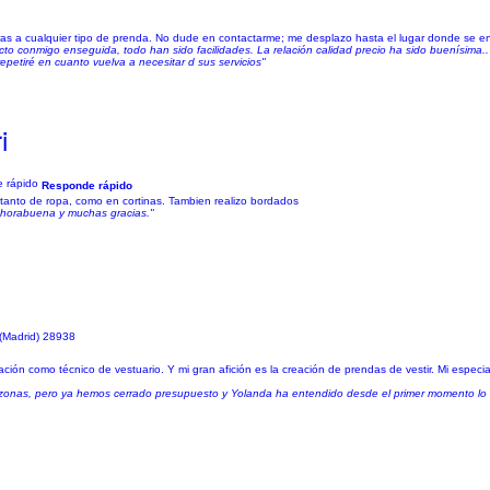
s a cualquier tipo de prenda. No dude en contactarme; me desplazo hasta el lugar donde se en
 conmigo enseguida, todo han sido facilidades. La relación calidad precio ha sido buenísima.. 
petiré en cuanto vuelva a necesitar d sus servicios"
i
Responde rápido
 tanto de ropa, como en cortinas. Tambien realizo bordados
 enhorabuena y muchas gracias."
 (Madrid) 28938
ción como técnico de vestuario. Y mi gran afición es la creación de prendas de vestir. Mi especial
r zonas, pero ya hemos cerrado presupuesto y Yolanda ha entendido desde el primer momento lo q