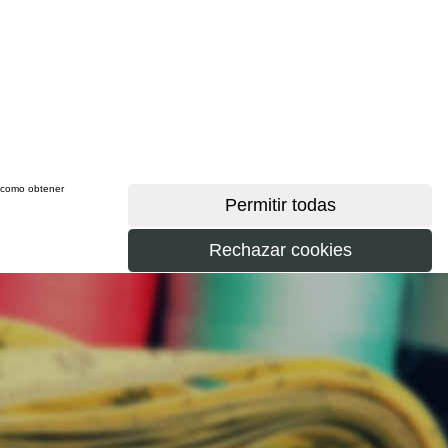
sí como obtener
más