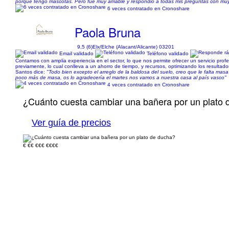
porque tengo mascotas. Pero fue muy amable y respondió a todas mis preguntas con muy
6 veces contratado en Cronoshare
Paola Bruna
9,5 (6)
Elx/Elche (Alacant/Alicante) 03201
Email validado
Teléfono validado
Contamos con amplia experiencia en el sector, lo que nos permite ofrecer un servicio prof
previamente, lo cual conlleva a un ahorro de tiempo, y recursos, optimizando los resultado
Santos dice:
"Todo bien excepto el arreglo de la baldosa del suelo, creo que le falta ma
poco más de masa, os lo agradecería el martes nos vamos a nuestra casa al país vasco"
4 veces contratado en Cronoshare
¿Cuánto cuesta cambiar una bañera por un plato 
Ver guía de precios
€
€€
€€€
€€€€