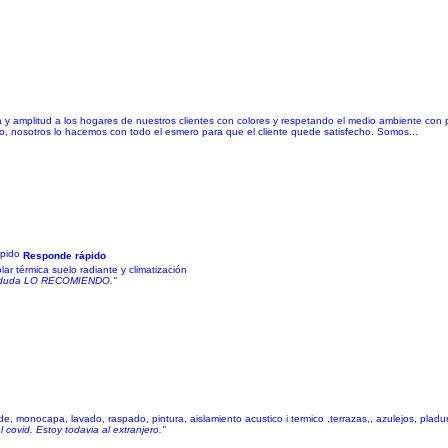
 amplitud a los hogares de nuestros clientes con colores y respetando el medio ambiente con pin
 nosotros lo hacemos con todo el esmero para que el cliente quede satisfecho. Somos...
Responde rápido
ar térmica suelo radiante y climatización
Sin duda LO RECOMIENDO."
, monocapa, lavado, raspado, pintura, aislamiento acustico i termico ,terrazas,, azulejos, plad
covid. Estoy todavia al extranjero."