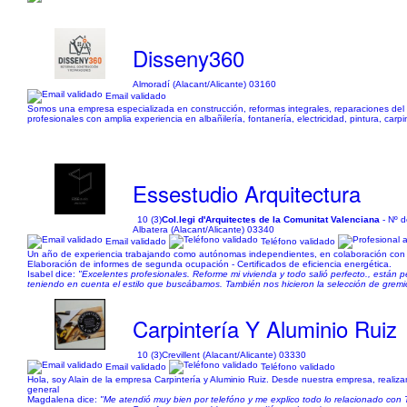
Disseny360
Almoradí (Alacant/Alicante) 03160
Email validado
Somos una empresa especializada en construcción, reformas integrales, reparaciones del h
profesionales con amplia experiencia en albañilería, fontanería, electricidad, pintura, carp
Essestudio Arquitectura
10 (3)
Col.legi d'Arquitectes de la Comunitat Valenciana
- Nº 
Albatera (Alacant/Alicante) 03340
Email validado
Teléfono validado
Un año de experiencia trabajando como autónomas independientes, en colaboración con ot
Elaboración de informes de segunda ocupación - Certificados de eficiencia energética.
Isabel dice:
"Excelentes profesionales. Reforme mi vivienda y todo salió perfecto., están
teniendo en cuenta el estilo que buscábamos. También nos hicieron la selección de gremio
Carpintería Y Aluminio Ruiz
10 (3)
Crevillent (Alacant/Alicante) 03330
Email validado
Teléfono validado
Hola, soy Alain de la empresa Carpintería y Aluminio Ruiz. Desde nuestra empresa, realizam
general
Magdalena dice:
"Me atendió muy bien por telefóno y me explico todo lo relacionado con T