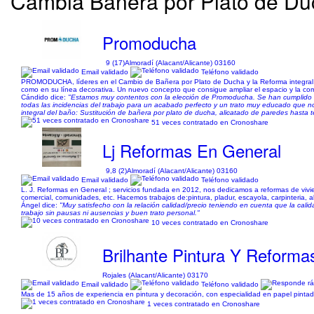
Cambia Bañera por Plato de Du
Promoducha
9 (17)
Almoradí (Alacant/Alicante) 03160
Email validado
Teléfono validado
PROMODUCHA, líderes en el Cambio de Bañera por Plato de Ducha y la Reforma integral 
como en su línea decorativa. Un nuevo concepto que consigue ampliar el espacio y la 
Cándido dice:
"Estamos muy contentos con la elección de Promoducha. Se han cumplido es
todas las incidencias del trabajo para un acabado perfecto y un trato muy educado que no
integral del baño: Sustitución de bañera por plato de ducha, alicatado de paredes hasta te
51 veces contratado en Cronoshare
Lj Reformas En General
9,8 (2)
Almoradí (Alacant/Alicante) 03160
Email validado
Teléfono validado
L. J. Reformas en General ; servicios fundada en 2012, nos dedicamos a reformas de viv
comercial, comunidades, etc. Hacemos trabajos de:pintura, pladur, escayola, carpinteria, al
Ángel dice:
"Muy satisfecho con la relación calidad/precio teniendo en cuenta que la cali
trabajo sin pausas ni ausencias y buen trato personal."
10 veces contratado en Cronoshare
Brilhante Pintura Y Reforma
Rojales (Alacant/Alicante) 03170
Email validado
Teléfono validado
Mas de 15 años de experiencia en pintura y decoración, con especialidad en papel pintado
1 veces contratado en Cronoshare