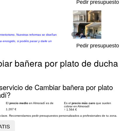
Pedir presupuesto
interiorismo. Nuestras reformas se diseñan
1/11
a encogido, si podéis pasar y darle un
Pedir presupuesto
iar bañera por plato de ducha
servicio de Cambiar bañera por plato
adí?
El
precio medio
en Almoradí es de
Es el
precio más caro
que suelen
cobrar en Almoradí
1.267 €
↑
1.564 €
es clave. Recomendamos pedir presupuestos personalizados a profesionales de tu zona.