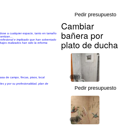
Pedir presupuesto
Cambiar
bañera por
ose a cualquier espacio, tanto en tamaño
ntizan...
rofesional e implicado que han solventado
plato de ducha
bajos realizados han sido la reforma
sa de campo, fincas, pisos, local
1/27
es y por su profesionalidad, plan de
Pedir presupuesto
1/14