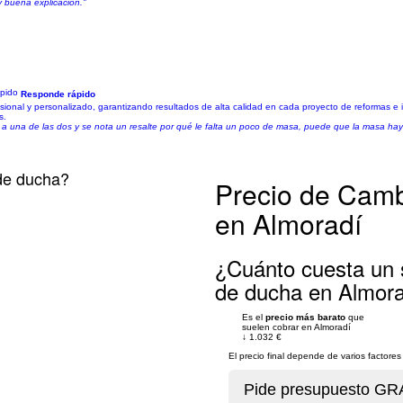
 buena explicación."
Responde rápido
esional y personalizado, garantizando resultados de alta calidad en cada proyecto de reformas e 
s.
sa a una de las dos y se nota un resalte por qué le falta un poco de masa, puede que la masa hay
de ducha?
Precio de Camb
en Almoradí
¿Cuánto cuesta un 
de ducha en Almor
Es el
precio más barato
que
suelen cobrar en Almoradí
↓
1.032 €
El precio final depende de varios factor