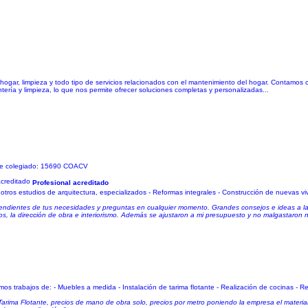
ogar, limpieza y todo tipo de servicios relacionados con el mantenimiento del hogar. Contamos c
intería y limpieza, lo que nos permite ofrecer soluciones completas y personalizadas...
de colegiado: 15690 COACV
Profesional acreditado
ros estudios de arquitectura, especializados - Reformas integrales - Construcción de nuevas vi
 pendientes de tus necesidades y preguntas en cualquier momento. Grandes consejos e ideas a la
s, la dirección de obra e interiorismo. Además se ajustaron a mi presupuesto y no malgastaron n
os trabajos de: - Muebles a medida - Instalación de tarima flotante - Realización de cocinas - R
arima Flotante, precios de mano de obra solo, precios por metro poniendo la empresa el material.