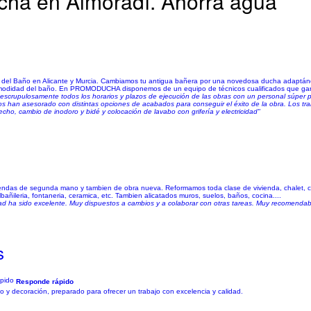
cha en Almoradí. Ahorra agua
del Baño en Alicante y Murcia. Cambiamos tu antigua bañera por una novedosa ducha adaptánd
comodidad del baño. En PROMODUCHA disponemos de un equipo de técnicos cualificados que gara
crupulosamente todos los horarios y plazos de ejecución de las obras con un personal súper p
s han asesorado con distintas opciones de acabados para conseguir el éxito de la obra. Los tra
cho, cambio de inodoro y bidé y colocación de lavabo con grifería y electricidad"
iendas de segunda mano y tambien de obra nueva. Reformamos toda clase de vivienda, chalet, ca
bañileria, fontaneria, ceramica, etc. Tambien alicatados muros, suelos, baños, cocina....
dad ha sido excelente. Muy dispuestos a cambios y a colaborar con otras tareas. Muy recomendabl
s
Responde rápido
 y decoración, preparado para ofrecer un trabajo con excelencia y calidad.