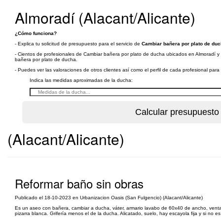
Almoradí (Alacant/Alicante)
¿Cómo funciona?
- Explica tu solicitud de presupuesto para el servicio de
Cambiar bañera por plato de duc
- Cientos de profesionales de Cambiar bañera por plato de ducha ubicados en Almoradí y a
bañera por plato de ducha.
- Puedes ver las valoraciones de otros clientes así como el perfil de cada profesional par
Indica las medidas aproximadas de la ducha:
(Alacant/Alicante)
Reformar baño sin obras
Publicado el 18-10-2023 en Urbanizacion Oasis (San Fulgencio) (Alacant/Alicante)
Es un aseo con bañera, cambiar a ducha, váter, armario lavabo de 60x40 de ancho, ventana
pizarra blanca. Grifería menos el de la ducha. Alicatado, suelo, hay escayola fija y si no