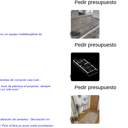
Pedir presupuesto
on un equipo multidisciplinar de
1/24
Pedir presupuesto
1/11
viendas de consumo casi nulo -
 hora de plantear el proyecto, siempre
Pedir presupuesto
i un solo euro."
ealización de armarios - Decoración en
1/4
 Pero al final yo puse suelo porcelanico,