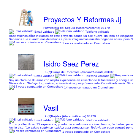
Proyectos Y Reformas Jj
Formentera del Segura (Alacant/Alicante) 03179
Email validado
Teléfono validado
Hace muchos años iniciamos en este proyecto dando un aire nuevo, un tono de elegancia y
Sabemos que cuando nos decidimos a pintar imaginamos nuestro hogar en obras, pero No,
1 veces contratado en Cronoshare
Isidro Saez Perez
8 (7)
Granja de Rocamora (Alacant/Alicante) 03348
Email validado
Teléfono validado
Soy un chico de 33 años con amplia experiencia en el sector de la fontanería y energía sol
Nieves dice:
"Trabajador, puntual, educadíssimo y muy buena relación calidad-precio. 
14 veces contratado en Cronoshare
Vasil
9 (1)
Rojales (Alacant/Alicante) 03170
Email validado
Teléfono validado
Yo , soy albanil con 25 experencia, puedo hacer reformas cocinas, banos, fachadas, parede
Annie dice:
"Lo valoro según su rapidez para contestarme. Todavía no pude concluir por el 
1 veces contratado en Cronoshare