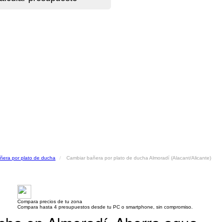
ñera por plato de ducha
Cambiar bañera por plato de ducha Almoradí (Alacant/Alicante)
Compara precios de tu zona
Compara hasta 4 presupuestos desde tu PC o smartphone, sin compromiso.