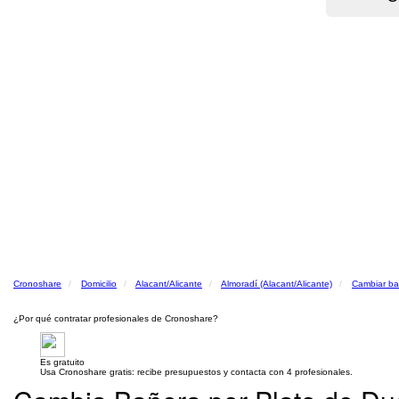
Cronoshare
Domicilio
Alacant/Alicante
Almoradí (Alacant/Alicante)
Cambiar ba
¿Por qué contratar profesionales de Cronoshare?
Es gratuito
Usa Cronoshare gratis: recibe presupuestos y contacta con 4 profesionales.