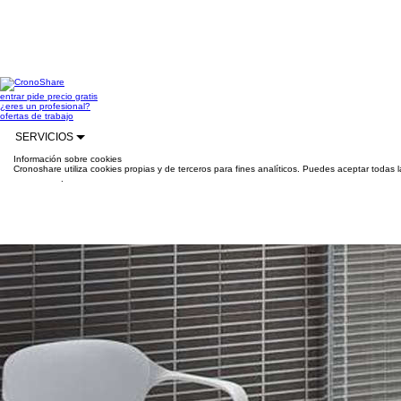
entrar
pide precio gratis
¿eres un profesional?
ofertas de trabajo
SERVICIOS
Información sobre cookies
Cronoshare utiliza cookies propias y de terceros para fines analíticos. Puedes aceptar todas 
información
.