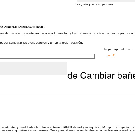
es gratis y sin compromiso
ha Almoradí (Alacant/Alicante)
.
lrededores van a recibir un aviso con tu solicitud y los que muestren interés se van a poner en 
a poder comparar los presupuestos y tomar la mejor decisión.
Tu presupuesto es:
– €
de Cambiar bañe
 abatible y oscilobatiente, aluminio blanco 60x80 climalit y mosquitera. Mampara completa acero 
 es necesario quisiéramos mantenerla. Sería para el mes de noviembre en urbanización la marina, s