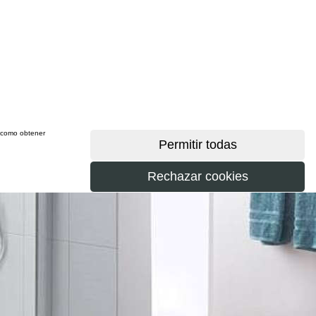
sí como obtener
más