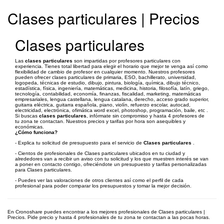
Clases particulares | Precios
Clases particulares
Las
clases particulares
son impartidas por profesores particulares con
experiencia. Tienes total libertad para elegir el horario que mejor te venga así como
flexibilidad de cambio de profesor en cualquier momento. Nuestros profesores
pueden ofrecer clases particulares de primaria, ESO, bachillerato, universidad,
logopeda, técnicas de estudio, dibujo, pintura, biología, química, dibujo técnico,
estadística, física, ingeniería, matemáticas, medicina, historia, filosofía, latín, griego,
tecnología, contabilidad, economía, finanzas, fiscalidad, marketing, matemáticas
empresariales, lengua castellana, lengua catalana, derecho, acceso grado superior,
guitarra eléctrica, guitarra española, piano, violín, refuerzo escolar, autocad,
electricidad, electrónica, ofimática word excel, photoshop, programación, baile, etc .
Si buscas
clases particulares
, infórmate sin compromiso y hasta 4 profesores de
tu zona te contactan. Nuestros precios y tarifas por hora son asequibles y
económicas.
¿Cómo funciona?
- Explica tu solicitud de presupuesto para el servicio de
Clases particulares
.
- Cientos de profesionales de Clases particulares ubicados en tu ciudad y
alrededores van a recibir un aviso con tu solicitud y los que muestren interés se van
a poner en contacto contigo, ofreciéndote un presupuesto y tarifas personalizadas
para Clases particulares.
- Puedes ver las valoraciones de otros clientes así como el perfil de cada
profesional para poder comparar los presupuestos y tomar la mejor decisión.
En Cronoshare puedes encontrar a los mejores profesionales de Clases particulares |
Precios. Pide precio y hasta 4 profesionales de tu zona te contactan a las pocas horas.