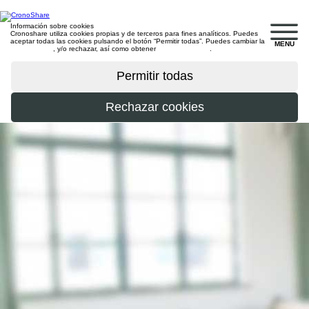
Información sobre cookies
Cronoshare utiliza cookies propias y de terceros para fines analíticos. Puedes
aceptar todas las cookies pulsando el botón “Permitir todas”. Puedes cambiar la
MENU
configuración
, y/o rechazar, así como obtener
más información
.