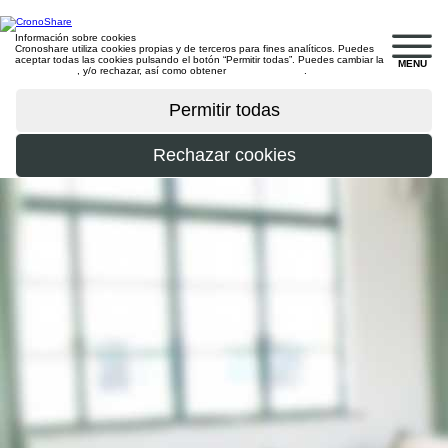
Información sobre cookies
Cronoshare utiliza cookies propias y de terceros para fines analíticos. Puedes
aceptar todas las cookies pulsando el botón “Permitir todas”. Puedes cambiar la
MENU
configuración
, y/o rechazar, así como obtener
más información
.