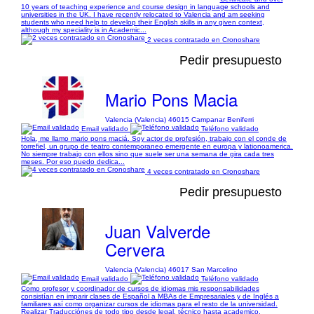
10 years of teaching experience and course design in language schools and
universities in the UK. I have recently relocated to Valencia and am seeking
students who need help to develop their English skills in any given context,
although my speciality is in Academic...
2 veces contratado en Cronoshare
Pedir presupuesto
Mario Pons Macia
Valencia (Valencia) 46015 Campanar Beniferri
Email validado
Teléfono validado
Hola, me llamo mario pons maciá. Soy actor de profesión, trabajo con el conde de
torrefiel, un grupo de teatro contemporaneo emergente en europa y lationoamerica.
No siempre trabajo con ellos sino que suele ser una semana de gira cada tres
meses. Por eso puedo dedica...
4 veces contratado en Cronoshare
Pedir presupuesto
Juan Valverde
Cervera
Valencia (Valencia) 46017 San Marcelino
Email validado
Teléfono validado
Como profesor y coordinador de cursos de idiomas mis responsabilidades
consistían en imparir clases de Español a MBAs de Empresariales y de Inglés a
familiares así como organizar cursos de idiomas para el resto de la universidad.
Realizar Traducciónes de todo tipo desde legal, técnico hasta academico.