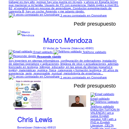
trabajar es muy alto, porque hay una guerra en mi país, y ahora en España tengo
que mantener a mi familia. Usuario de PC con experiencia. Hablo inglés a nivel B1-
B2, el español está en proceso de aprendizaje. Conductor experimentado de
categoría B, hay un coche. Aprendo y me adapto rápido.
3 veces contratado en Cronoshare
Pedir presupuesto
Marco Mendoza
El Vedat de Torrente (Valencia) 46901
Email validado
Teléfono validado
Responde rápido
Soy ingeniero en sitemas informáticos, configuración de ordenadores, instalación
de sistemas operativos y aplicaciones, limpieza de virus y actualizaciones, además,
licenciado en teología, bilingüe, educador, en las areas de idiomas (español e
inglés), matemáticas, quimica, física, catequesis y formación teológica, 30 años de
experiencia, serio, responsable, puntual, metodología de enseñanza...
1 veces contratado en Cronoshare
Pedir presupuesto
Email validado
1/2
Teléfono validado
ENGLISH TUITION IN
VALENCIA I am a
Chris Lewis
native English
speaker (UK) with a
PhD in English
Literature, CELTA
Benetússer (Valencia) 46910
Certificate and over