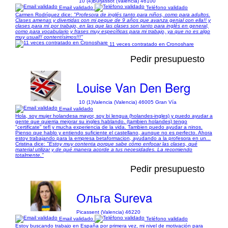
10 (4)
Burjassot (Valencia) 46100
Email validado
Teléfono validado
Carmen Rodríguez dice:
"Profesora de inglés tanto para niños, como para adultos.
Clases amenas y divertidas con mi peque de 9 años que avanza genial con ella!! y
clases para mí por trabajo, en las que las clases son tanto para inglés en general,
como para vocabulario y frases muy específicas para mi trabajo, ya que no es algo
muy usual!! contentísimos!!!"
11 veces contratado en Cronoshare
Pedir presupuesto
Louise Van Den Berg
10 (1)
Valencia (Valencia) 46005 Gran Vía
Email validado
Hola, soy mujer holandesa mayor, soy bi lengua (holandes-ingles) y puedo ayudar a
gente que quierria mejorar su ingles hablando. (tambien holandes) tengo
"certificate" tefl y mucha experiencia de la vida. Tambien puedo ayudar a ninos.
Pienso que hablo y entiendo suficiente el castellano, aunque no es perfecto. Ahora
estoy trabajando para la empresa betaformacion, ayudando a la profesora en un...
Cristina dice:
"Estoy muy contenta porque sabe cómo enfocar las clases, qué
material utilizar y de qué manera acorde a tus necesidades. La recomiendo
totalmente."
Pedir presupuesto
Ольга Sureva
Picassent (Valencia) 46220
Email validado
Teléfono validado
Estoy buscando trabajo en España por primera vez, mi nivel de motivación para