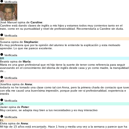
Verificada
José Manuel opina de
Caroline
:
Caroline está dando clases de inglés a mis hijos y estamos todos muy contentos tanto en el
trato, como en su puntualidad y nivel de profesionalidad. Recomendaría a Caroline sin duda.
Verificada
SU
Susana opina de
Stephanie
:
Es muy profesora que por la opinión del alumno le entiende la explicación y esta motivado
aprender. Lo que me parece excelente.
Verificada
BR
Beatriz opina de
María
:
Maria es una gran profesional que mi hijo tiene la suerte de tener como referencia para seguir
avanzando en el conocimiento del idioma de inglés desde casa y yo como madre, la tranquilidad
de...
Verificada
JO
Josefina opina de
Anna
:
todavía no he tomado una clase como tal con Anna, pero la primera charla de contacto que tuve
con ella me causó una buenísima impresión, porque pude ver si profesionalidad, experiencia e
interés
Verificada
JA
Javier opina de
Peter
:
Muy cercano, se adapta muy bien a tus necesidades y es muy interactivo
Verificada
EL
Elvira opina de
Anna
:
Mi hijo de 15 años está encantado. Hace 1 hora y media una vez a la semana y parece que ha