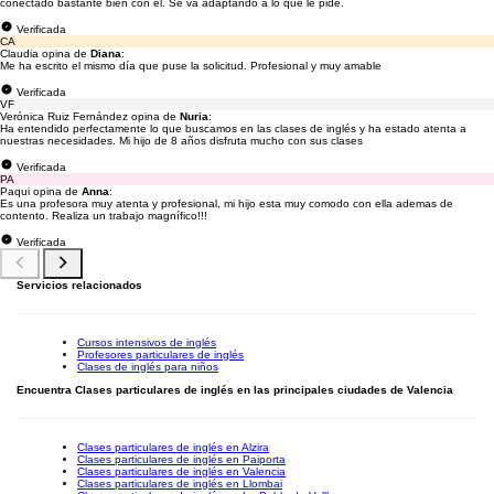
conectado bastante bien con él. Se va adaptando a lo que le pide.
Verificada
CA
Claudia opina de
Diana
:
Me ha escrito el mismo día que puse la solicitud. Profesional y muy amable
Verificada
VF
Verónica Ruiz Fernández opina de
Nuria
:
Ha entendido perfectamente lo que buscamos en las clases de inglés y ha estado atenta a
nuestras necesidades. Mi hijo de 8 años disfruta mucho con sus clases
Verificada
PA
Paqui opina de
Anna
:
Es una profesora muy atenta y profesional, mi hijo esta muy comodo con ella ademas de
contento. Realiza un trabajo magnífico!!!
Verificada
Servicios relacionados
Cursos intensivos de inglés
Profesores particulares de inglés
Clases de inglés para niños
Encuentra Clases particulares de inglés en las principales ciudades de Valencia
Clases particulares de inglés en Alzira
Clases particulares de inglés en Paiporta
Clases particulares de inglés en Valencia
Clases particulares de inglés en Llombai