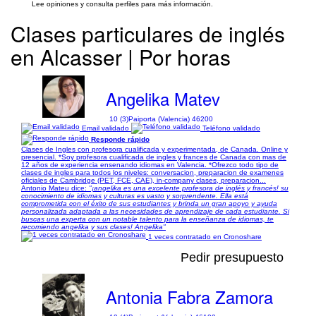
Lee opiniones y consulta perfiles para más información.
Clases particulares de inglés
en Alcasser | Por horas
Angelika Matev
10 (3)
Paiporta (Valencia) 46200
Email validado
Teléfono validado
Responde rápido
Clases de Ingles con profesora cualificada y experimentada, de Canada. Online y
presencial. *Soy profesora cualificada de ingles y frances de Canada con mas de
12 años de experiencia ensenando idiomas en Valencia. *Ofrezco todo tipo de
clases de ingles para todos los niveles: conversacion, preparacion de examenes
oficiales de Cambridge (PET, FCE, CAE), in-company clases, preparacion...
Antonio Mateu dice:
"¡angelika es una excelente profesora de inglés y francés! su
conocimiento de idiomas y culturas es vasto y sorprendente. Ella está
comprometida con el éxito de sus estudiantes y brinda un gran apoyo y ayuda
personalizada adaptada a las necesidades de aprendizaje de cada estudiante. Si
buscas una experta con un notable talento para la enseñanza de idiomas, te
recomiendo angelika y sus clases! Angelika"
1 veces contratado en Cronoshare
Pedir presupuesto
Antonia Fabra Zamora