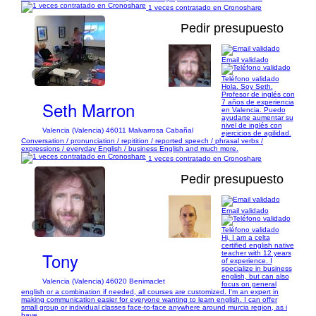
1 veces contratado en Cronoshare
Pedir presupuesto
Email validado
1/1
Teléfono validado
Hola. Soy Seth.
Profesor de inglés con
Seth Marron
7 años de experiencia
en Valencia. Puedo
ayudarte aumentar su
nivel de inglés con
Valencia (Valencia) 46011 Malvarrosa Cabañal
ejercicios de agilidad.
Conversation / pronunciation / repitition / reported speech / phrasal verbs /
expressions / everyday English / business English and much more.
1 veces contratado en Cronoshare
Pedir presupuesto
Email validado
1/1
Teléfono validado
Hi, I am a celta
certified english native
Tony
teacher with 12 years
of experience. I
specialize in business
english, but can also
Valencia (Valencia) 46020 Benimaclet
focus on general
english or a combination if needed, all courses are customized. I'm an expert in
making communication easier for everyone wanting to learn english. I can offer
small group or individual classes face-to-face anywhere around murcia region, as i
have...