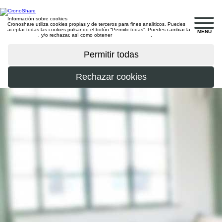
Información sobre cookies
Cronoshare utiliza cookies propias y de terceros para fines analíticos. Puedes
aceptar todas las cookies pulsando el botón “Permitir todas”. Puedes cambiar la
MENU
configuración
, y/o rechazar, así como obtener
más información
.