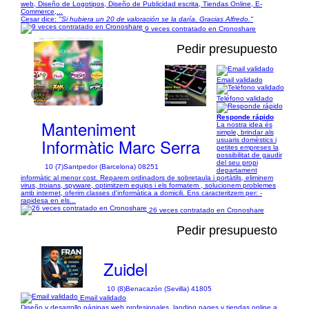
web, Diseño de Logotipos, Diseño de Publicidad escrita, Tiendas Online, E-
Commerce,...
Cesar dice:
"Si hubiera un 20 de valoración se la daría. Gracias Alfredo."
9 veces contratado en Cronoshare
Pedir presupuesto
Email validado
1/7
Teléfono validado
Responde rápido
Manteniment
La nostra idea és
simple, brindar als
Informàtic Marc Serra
usuaris domèstics i
petites empreses la
possibilitat de gaudir
del seu propi
10 (7)
Santpedor (Barcelona) 08251
departament
informàtic al menor cost. Reparem ordinadors de sobretaula i portàtils, eliminem
virus, troians, spyware, optimitzem equips i els formatem , solucionem problemes
amb internet, oferim classes d'informàtica a domicili. Ens caracteritzem per: -
rapidesa en els...
26 veces contratado en Cronoshare
Pedir presupuesto
Zuidel
10 (8)
Benacazón (Sevilla) 41805
Email validado
Diseño y desarrollo páginas web profesionales, landing pages y tiendas online a