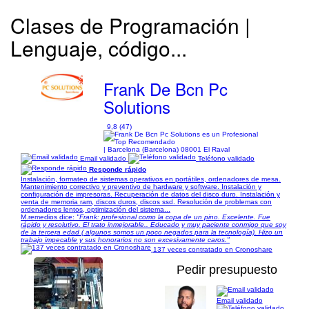
Clases de Programación |
Lenguaje, código...
Frank De Bcn Pc
Solutions
9,8 (47)
| Barcelona (Barcelona) 08001 El Raval
Email validado
Teléfono validado
Responde rápido
Instalación, formateo de sistemas operativos en portátiles, ordenadores de mesa.
Mantenimiento correctivo y preventivo de hardware y software. Instalación y
configuración de impresoras. Recuperación de datos del disco duro. Instalación y
venta de memoria ram, discos duros, discos ssd. Resolución de problemas con
ordenadores lentos, optimización del sistema...
M.remedios dice:
"Frank: profesional como la copa de un pino. Excelente. Fue
rápido y resolutivo. El trato inmejorable.. Educado y muy paciente conmigo que soy
de la tercera edad ( algunos somos un poco negados para la tecnología). Hizo un
trabajo impecable y sus honorarios no son excesivamente caros."
137 veces contratado en Cronoshare
Pedir presupuesto
Email validado