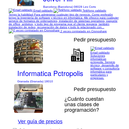
Barcelona (Barcelona) 08028 Les Corts
Email validado
Teléfono validado
Tengo la habilidad Para administrar cualquier tipo de negocio. Como profesión
tengo la ingeniería de software y técnico en informática. Me ofrezco para cualquier
servicio de formatos de ordenadores, instalación de sistemas operativos, paquete
de office, antivirus, y todo tipo de programa que el cliente requiera, también
instalación de redes, recuperación de datos y todo lo relacionado con...
2 veces contratado en Cronoshare
Pedir presupuesto
Email validado
Soluciones
1/10
informáticas
pctropolis. Servicio
técnico, desarrollo de
software y consultoría
Informatica Pctropolis
informática para
particulares y
empresas.
Granada (Granada) 18010
Pedir presupuesto
¿Cuánto cuestan
unas clases de
programación?
1/12
Ver guía de precios