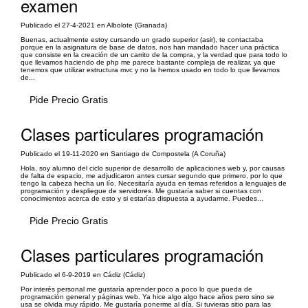
examen
Publicado el 27-4-2021 en Albolote (Granada)
Buenas, actualmente estoy cursando un grado superior (asir), te contactaba
porque en la asignatura de base de datos, nos han mandado hacer una práctica
que consiste en la creación de un carrito de la compra, y la verdad que para todo lo
que llevamos haciendo de php me parece bastante compleja de realizar, ya que
tenemos que utilizar estructura mvc y no la hemos usado en todo lo que llevamos
de...
Pide Precio Gratis
Clases particulares programación
Publicado el 19-11-2020 en Santiago de Compostela (A Coruña)
Hola, soy alumno del ciclo superior de desarrollo de aplicaciones web y, por causas
de falta de espacio, me adjudicaron antes cursar segundo que primero, por lo que
tengo la cabeza hecha un lío. Necesitaría ayuda en temas referidos a lenguajes de
programación y despliegue de servidores. Me gustaría saber si cuentas con
conocimientos acerca de esto y si estarías dispuesta a ayudarme. Puedes...
Pide Precio Gratis
Clases particulares programación
Publicado el 6-9-2019 en Cádiz (Cádiz)
Por interés personal me gustaría aprender poco a poco lo que pueda de
programación general y páginas web. Ya hice algo algo hace años pero sino se
usa se olvida muy rápido. Me gustaría ponerme al día. Si tuvieras sitio para las