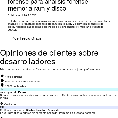
forense para analisis forense
memoria ram y disco
Publicado el 29-4-2020
Estudio en la uoc, estoy analizando una imagen ram y de disco de un servidor linux
atacado. He realizado el analisis de ram con volatility y estoy con el analisis de
disco. Necesito saber si me dejo indicios de evidencias o/y mejorar lo realizado.
Gracias
Pide Precio Gratis
Opiniones de clientes sobre
desarrolladores
Miles de usuarios confían en Cronoshare para encontrar los mejores profesionales
4.8/5 estrellas
+60.000 opiniones recibidas
100% verificadas
JM
José opina de
Pedro
:
Se quedó varias veces atrancado con el código.... Me iba a mandar los ejercicios resueltos y no
lo hizo
Verificada
MC
Mª Carmen opina de
Gladys Sanchez Artuñedo
:
Es la unica q se a puesto en contacto conmigo. Pero me ha gustado bastante