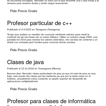
se encuentra encallado. Necesito un tutor con el que reunirme una o dos horas a la
semana para resolver dudas y poder seguir avanzando.
Pide Precio Gratis
Profesor particular de c++
Publicado el 3-3-2020 en Tarragona (Tarragona)
Tengo que realizar un medidor de consumo mediante arduino para medir la
corriente de las tres fases de un motor trifásico. Utilizo un arduino mega 2560, una
pantalla lcd 20x4 para mostrar los valores obtenidos, tres sondas de corriente y un
shield con entradas jack hembra para conectar dichas sondas.
Pide Precio Gratis
Clases de java
Publicado el 12-11-2018 en Torreaguera (Murcia)
Buenos dias, Necesito clases particulares de java ya que mi nivel de java es muy
bajo, solo puedo dar clases por las mañanas ya que por la tarde estoy en el
instituto, actualmente estoy cursando un grado superior de desarrollo de
aplicaciones multiplataforma
Pide Precio Gratis
Profesor para clases de informática