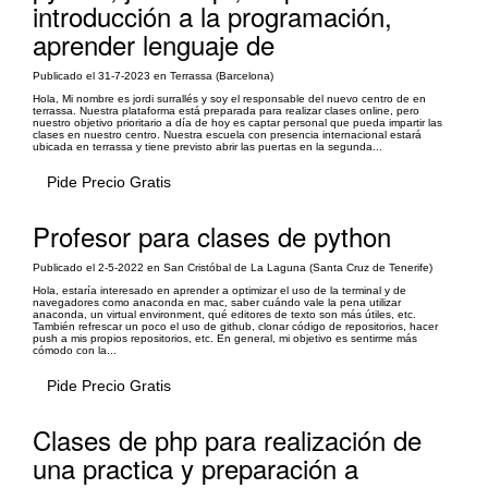
introducción a la programación,
aprender lenguaje de
Publicado el 31-7-2023 en Terrassa (Barcelona)
Hola, Mi nombre es jordi surrallés y soy el responsable del nuevo centro de en
terrassa. Nuestra plataforma está preparada para realizar clases online, pero
nuestro objetivo prioritario a día de hoy es captar personal que pueda impartir las
clases en nuestro centro. Nuestra escuela con presencia internacional estará
ubicada en terrassa y tiene previsto abrir las puertas en la segunda...
Pide Precio Gratis
Profesor para clases de python
Publicado el 2-5-2022 en San Cristóbal de La Laguna (Santa Cruz de Tenerife)
Hola, estaría interesado en aprender a optimizar el uso de la terminal y de
navegadores como anaconda en mac, saber cuándo vale la pena utilizar
anaconda, un virtual environment, qué editores de texto son más útiles, etc.
También refrescar un poco el uso de github, clonar código de repositorios, hacer
push a mis propios repositorios, etc. En general, mi objetivo es sentirme más
cómodo con la...
Pide Precio Gratis
Clases de php para realización de
una practica y preparación a