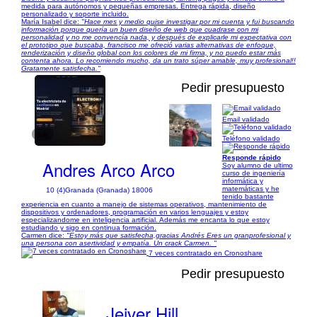
medida para autónomos y pequeñas empresas. Entrega rápida, diseño
personalizado y soporte incluido.
María Isabel dice:
"Hace mes y medio quise investigar por mi cuenta y fui buscando
información porque quería un buen diseño de web que cuadrase con mi
personalidad y no me convencía nada, y después de explicarle mi expectativa con
el prototipo que buscaba, francisco me ofreció varias alternativas de enfoque,
renderización y diseño global con los colores de mi firma, y no puedo estar más
contenta ahora. Lo recomiendo mucho, da un trato súper amable, muy profesional!!
Gratamente satisfecha."
Pedir presupuesto
Email validado
1/6
Teléfono validado
Responde rápido
Andres Arco Arco
Soy alumno de ultimo
curso de ingeniería
informática y
matemáticas y he
10 (4)
Granada (Granada) 18006
tenido bastante
experiencia en cuanto a manejo de sistemas operativos, mantenimiento de
dispositivos y ordenadores, programación en varios lenguajes y estoy
especializandome en inteligencia artificial. Además me encanta lo que estoy
estudiando y sigo en continua formación.
Carmen dice:
"Estoy más que satisfecha,gracias Andrés Eres un granprofesional y
una persona con asertividad y empatía. Un crack Carmen. "
7 veces contratado en Cronoshare
Pedir presupuesto
Jeiver Hill