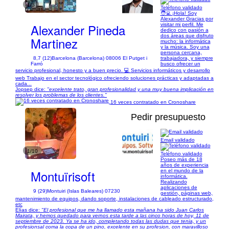
1/3
Teléfono validado
🧑‍💻 ¡Hola! Soy
Alexander Gracias por
Alexander Pineda
visitar mi perfil. Me
dedico con pasión a
dos áreas que disfruto
Martinez
mucho: la informática
y la música. Soy una
persona cercana,
8,7 (12)
Barcelona (Barcelona) 08006 El Putget i
trabajadora, y siempre
Farró
busco ofrecer un
servicio profesional, honesto y a buen precio. 💻 Servicios informáticos y desarrollo
web Trabajo en el sector tecnológico ofreciendo soluciones prácticas y adaptadas a
cada...
Jopsep dice:
"excelente trato, gran profesionalidad y una muy buena implicación en
resolver los problemas de los clientes."
16 veces contratado en Cronoshare
Pedir presupuesto
Email validado
1/10
Teléfono validado
Poseo más de 18
años de experiencia
Montuïrisoft
en el mundo de la
informática.
Realizando
aplicaciones de
9 (29)
Montuiri (Islas Baleares) 07230
gestión, páginas web,
mantenimiento de equipos, dando soporte, instalaciones de cableado estructurado,
etc
Elías dice:
"El profesional que me ha llamado esta mañana ha sido Juan Carlos
Mairata, y hemos quedado para vernos esta tarde a las cinco horas de hoy, 11 de
septiembre de 2023. Ya se ha ido, completando todas las dudas que tenia, y un
profesionsal coma la copa de un pino, excelente en su profesion, con maravilloso