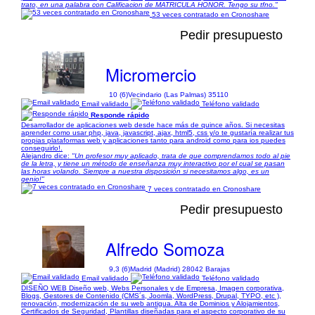
trato, en una palabra con Calificacion de MATRICULA HONOR. Tengo su tfno."
53 veces contratado en Cronoshare
Pedir presupuesto
Micromercio
10 (6)
Vecindario (Las Palmas) 35110
Email validado
Teléfono validado
Responde rápido
Desarrollador de aplicaciones web desde hace más de quince años. Si necesitas
aprender como usar php, java, javascript, ajax, html5, css y/o te gustaría realizar tus
propias plataformas web y aplicaciones tanto para android como para ios puedes
conseguirlo!.
Alejandro dice:
"Un profesor muy aplicado, trata de que comprendamos todo al pie
de la letra, y tiene un método de enseñanza muy interactivo por el cual se pasan
las horas volando. Siempre a nuestra disposición si necesitamos algo, es un
genio!"
7 veces contratado en Cronoshare
Pedir presupuesto
Alfredo Somoza
9,3 (6)
Madrid (Madrid) 28042 Barajas
Email validado
Teléfono validado
DISEÑO WEB Diseño web, Webs Personales y de Empresa, Imagen corporativa,
Blogs, Gestores de Contenido (CMS´s, Joomla, WordPress, Drupal, TYPO, etc ),
renovación, modernización de su web antigua. Alta de Dominios y Alojamientos,
Certificados de Seguridad, Plantillas diseñadas para el aspecto corporativo de su