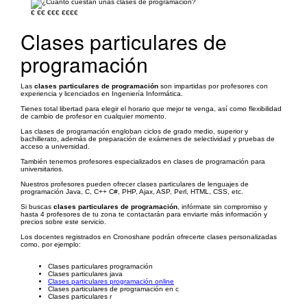
€
€€
€€€
€€€€
Clases particulares de
programación
Las
clases particulares de programación
son impartidas por profesores con
experiencia y licenciados en Ingeniería Informática.
Tienes total libertad para elegir el horario que mejor te venga, así como flexibilidad
de cambio de profesor en cualquier momento.
Las clases de programación engloban ciclos de grado medio, superior y
bachillerato, además de preparación de exámenes de selectividad y pruebas de
acceso a universidad.
También tenemos profesores especializados en clases de programación para
universitarios.
Nuestros profesores pueden ofrecer clases particulares de lenguajes de
programación Java, C, C++ C#, PHP, Ajax, ASP, Perl, HTML, CSS, etc.
Si buscas
clases particulares de programación
, infórmate sin compromiso y
hasta 4 profesores de tu zona te contactarán para enviarte más información y
precios sobre este servicio.
Los docentes registrados en Cronoshare podrán ofrecerte clases personalizadas
como, por ejemplo:
Clases particulares programación
Clases particulares java
Clases particulares programación online
Clases particulares de programación en c
Clases particulares r