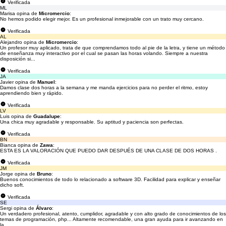
Verificada
ML
Marisa opina de
Micromercio
:
No hemos podido elegir mejor. Es un profesional inmejorable con un trato muy cercano.
Verificada
AL
Alejandro opina de
Micromercio
:
Un profesor muy aplicado, trata de que comprendamos todo al pie de la letra, y tiene un método
de enseñanza muy interactivo por el cual se pasan las horas volando. Siempre a nuestra
disposición si...
Verificada
JA
Javier opina de
Manuel
:
Damos clase dos horas a la semana y me manda ejercicios para no perder el ritmo, estoy
aprendiendo bien y rápido.
Verificada
LV
Luis opina de
Guadalupe
:
Una chica muy agradable y responsable. Su aptitud y paciencia son perfectas.
Verificada
BN
Bianca opina de
Zawa
:
ESTA ES LA VALORACIÓN QUE PUEDO DAR DESPUÉS DE UNA CLASE DE DOS HORAS .
Verificada
JM
Jorge opina de
Bruno
:
Buenos conocimientos de todo lo relacionado a software 3D. Facilidad para explicar y enseñar
dicho soft.
Verificada
SE
Sergi opina de
Álvaro
:
Un verdadero profesional, atento, cumplidor, agradable y con alto grado de conocimientos de los
temas de programación, php... Altamente recomendable, una gran ayuda para ir avanzando en
la...