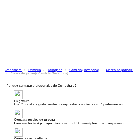
Cronoshare
Domicilio
Tarragona
Cambrils (Tarragona)
Clases de patinaje
Clases de patinaje Cambrils (Tarragona)
¿Por qué contratar profesionales de Cronoshare?
Es gratuito
Usa Cronoshare gratis: recibe presupuestos y contacta con 4 profesionales.
Compara precios de tu zona
Compara hasta 4 presupuestos desde tu PC o smartphone, sin compromiso.
Contrata con confianza