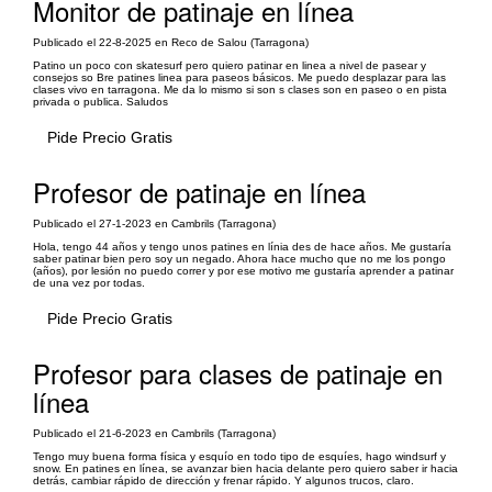
Monitor de patinaje en línea
Publicado el 22-8-2025 en Reco de Salou (Tarragona)
Patino un poco con skatesurf pero quiero patinar en linea a nivel de pasear y
consejos so Bre patines linea para paseos básicos. Me puedo desplazar para las
clases vivo en tarragona. Me da lo mismo si son s clases son en paseo o en pista
privada o publica. Saludos
Pide Precio Gratis
Profesor de patinaje en línea
Publicado el 27-1-2023 en Cambrils (Tarragona)
Hola, tengo 44 años y tengo unos patines en línia des de hace años. Me gustaría
saber patinar bien pero soy un negado. Ahora hace mucho que no me los pongo
(años), por lesión no puedo correr y por ese motivo me gustaría aprender a patinar
de una vez por todas.
Pide Precio Gratis
Profesor para clases de patinaje en
línea
Publicado el 21-6-2023 en Cambrils (Tarragona)
Tengo muy buena forma física y esquío en todo tipo de esquíes, hago windsurf y
snow. En patines en línea, se avanzar bien hacia delante pero quiero saber ir hacia
detrás, cambiar rápido de dirección y frenar rápido. Y algunos trucos, claro.