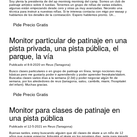
Soy ylenia la presidenta de del ap montroig montroig del camp. Somos un club de
patinaje artístico sobre 4 ruedas. Tenemos un grupo de niñas de varias edades,
algunas están empezando desde cero y otras ya muy avanzadas. Necesito una
técnica para instruir a nuestras niñas. Si te interesa contacta con migo por wasap y
hablamos de los detalles de la contratación. Espero hablemos pronto. Un...
Pide Precio Gratis
Monitor particular de patinaje en una
pista privada, una pista pública, el
parque, la vía
Publicado el 8-9-2020 en Reus (Tarragona)
Busco clases particulares o en grupo de patinaje en línea, tengo nociones muy
básicas pero me gustaría poder ir aprendiendo y poder aprender freeskate/slalom.
Buscaba clases varios días a la semana (2-3d) y poder negociar algún fin de
semana, por los alrededores de reus (tarragona, salou, cambrils, miami, l'hospitalet
del infant). Muchas gracias.
Pide Precio Gratis
Monitor para clases de patinaje en
una pista pública
Publicado el 12-5-2021 en Reus (Tarragona)
Buenas tardes, estoy buscando alguien que dé clases de skate a un niño de 12
años que quiere empezar. Adquirirá el skate en los proximos dias, seria para impartir