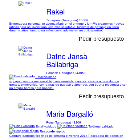
Rakel
Tarragona (Tarragona) 43006
Entrenadora personal, te acompañaré en el entreno y junt@s crearemos nuevas
rutinas para así iniciar una vida más saludable. Monitora de patinaje en línea
durante años, tanto para niños como adultos en un polideportivo.
Pedir presupuesto
Dafne Jansà
Ballabriga
Cambrils (Tarragona) 43850
Email validado
soy una persona responsable, comprometida, creativa, dinámica, con don de
gentes, extrovertida, con ganas de trabajar y aprender, con buena presencia y con
un amplio horario para hacerlo.
Pedir presupuesto
Maria Bargalló
Reus (Tarragona) 43206
Email validado
Teléfono validado
Responde rápido
Canguro particular los fines de semana el verano 2014 Paseadora de perros en