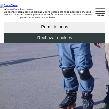
Información sobre cookies
Cronoshare utiliza cookies propias y de terceros para fines analíticos. Puedes
aceptar todas las cookies pulsando el botón “Permitir todas”. Puedes cambiar la
MENU
configuración
, y/o rechazar, así como obtener
más información
.