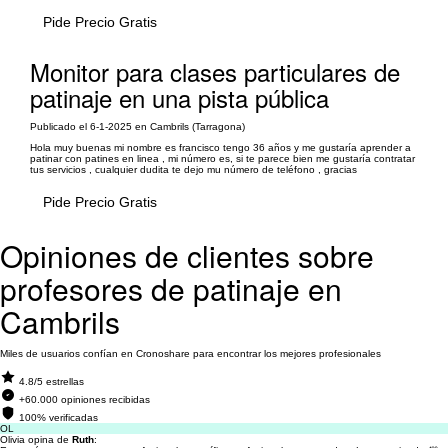
Pide Precio Gratis
Monitor para clases particulares de
patinaje en una pista pública
Publicado el 6-1-2025 en Cambrils (Tarragona)
Hola muy buenas mi nombre es francisco tengo 36 años y me gustaría aprender a
patinar con patines en linea , mi número es, si te parece bien me gustaría contratar
tus servicios , cualquier dudita te dejo mu número de teléfono , gracias
Pide Precio Gratis
Opiniones de clientes sobre
profesores de patinaje en
Cambrils
Miles de usuarios confían en Cronoshare para encontrar los mejores profesionales
4.8/5 estrellas
+60.000 opiniones recibidas
100% verificadas
OL
Olivia opina de
Ruth
: