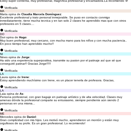
Estoy súper contenta, muy profesional, magnífica profesional y encantadora.La recomiendo 💯
Verificada
MA
Marta opina de
Claudia Marcela Domínguez
:
Excelente profesional y trato personal inmejorable. Se puso en contacto conmigo
inmediatamente, tiene mucha tecnica y en tan solo 2 clases he aprendido mas que con otros
profesores en 5 clases....
Verificada
DO
Dori opina de
Hugo
:
Muy buen profesional, muy cercano, con mucha mano para los niños y con mucha paciencia..
En poco tiempo han aprendido mucho!!
Verificada
NI
Nines opina de
Jorge
:
Ha sido una experiencia superpositiva, transmite su pasion por el patinaje así que sé que
conseguiré patinar!! Gracias Jorge!!!!!
Verificada
LA
Laura opina de
Irene
:
Estoy aprendiendo muchísimo con Irene, es un placer tenerla de profesora. Gracias,
Verificada
LA
Laia opina de
As
:
Persona profesional, con gran bagaje en patinaje artístico y de alta velocidad. Clases muy
amenas dónde la profesional comparte su entusiasmo, siempre pendiente aún siendo 2
personas en una misma...
Verificada
ME
Mercedes opina de
Daniel
:
Gran complicidad con mis hijos. Les motivó mucho, aprendieron un montón y están muy
orgullosos de su profe. Es un gran profesional. Lo recomiendo!
Verificada