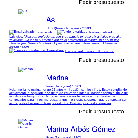
Pedir presupuesto
As
10 (1)
Reus (Tarragona) 43203
Email validado
Teléfono validado
Laia dice:
"Persona profesional, con gran bagaje en patinaje artístico y de alta
velocidad. Clases muy amenas dónde la profesional comparte su entusiasmo,
siempre pendiente aún siendo 2 personas en una misma sesión. Altamente
recomendable."
1 veces contratado en Cronoshare
Pedir presupuesto
Marina
Reus (Tarragona) 43203
Hola, me llamo marina, tengo 21 años y mi pasión son los niños. Estoy estudiando
actualmente el segundo año de fp de esucacion infantil. También tengo el título de
monitora de tiempo libre. Tengo experiencia en hacer casal y en fiestas de
cumpleaños para niños. Me gustaría que me dierais la oportunidad de trabajar con
niños ya sea haciendo clases, casal... Etc Gracias por vuestra atencion
Pedir presupuesto
Marina Arbós Gómez
Reus (Tarragona) 43203