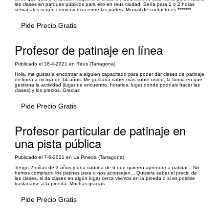
las clases en parques públicos para ello en reus ciudad. Sería para 1 o 2 horas
semanales según conveniencia entre las partes. Mi mail de contacto es *******
Pide Precio Gratis
Profesor de patinaje en línea
Publicado el 16-4-2021 en Reus (Tarragona)
Hola, me gustaría encontrar a alguien capacitado para poder dar clases de patinaje
en línea a mi hija de 14 años. Me gustaría saber más sobre usted, la forma en que
gestiona la actividad (lugar de encuentro, horarios, lugar dónde podríais hacer las
clases) y los precios. Gracias
Pide Precio Gratis
Profesor particular de patinaje en
una pista pública
Publicado el 7-6-2021 en La Pineda (Tarragona)
Tengo 2 niñas de 3 años y una sobrina de 6 que quieren aprender a patinar... No
hemos comprado los patines para q nos aconsejen... Quisiera saber el precio de
las clases, si da clases en algún lugar cerca vivimos en la pineda o si es posible
trasladarse a la pineda. Muchas gracias....
Pide Precio Gratis