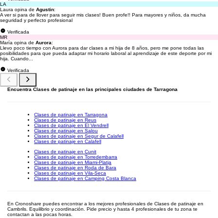
LA
Laura opina de
Agustin
:
A ver si para de llover para seguir mis clases! Buen profe!! Para mayores y niños, da mucha
seguridad y perfecto profesional
Verificada
MR
María opina de
Aurora
:
Llevo poco tiempo con Aurora para dar clases a mi hija de 8 años, pero me pone todas las
posibilidades para que pueda adaptar mi horario laboral al aprendizaje de este deporte por mi
hija. Cuando...
Verificada
Encuentra Clases de patinaje en las principales ciudades de Tarragona
Clases de patinaje en Tarragona
Clases de patinaje en Reus
Clases de patinaje en El Vendrell
Clases de patinaje en Salou
Clases de patinaje en Segur de Calafell
Clases de patinaje en Calafell
Clases de patinaje en Cunit
Clases de patinaje en Torredembarra
Clases de patinaje en Miami-Platja
Clases de patinaje en Roda de Bara
Clases de patinaje en Vila-Seca
Clases de patinaje en Camping Costa Blanca
En Cronoshare puedes encontrar a los mejores profesionales de Clases de patinaje en
Cambrils. Equilibrio y coordinación. Pide precio y hasta 4 profesionales de tu zona te
contactan a las pocas horas.