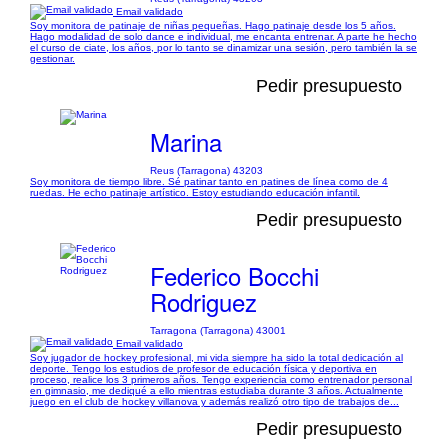
Email validado
Soy monitora de patinaje de niñas pequeñas. Hago patinaje desde los 5 años.
Hago modalidad de solo dance e individual, me encanta entrenar. A parte he hecho
el curso de ciate, los años, por lo tanto se dinamizar una sesión, pero también la se
gestionar.
Pedir presupuesto
Marina
Reus (Tarragona) 43203
Soy monitora de tiempo libre. Sé patinar tanto en patines de línea como de 4
ruedas. He echo patinaje artístico. Estoy estudiando educación infantil.
Pedir presupuesto
Federico Bocchi
Rodriguez
Tarragona (Tarragona) 43001
Email validado
Soy jugador de hockey profesional, mi vida siempre ha sido la total dedicación al
deporte. Tengo los estudios de profesor de educación física y deportiva en
proceso, realice los 3 primeros años. Tengo experiencia como entrenador personal
en gimnasio, me dediqué a ello mientras estudiaba durante 3 años. Actualmente
juego en el club de hockey villanova y además realizó otro tipo de trabajos de...
Pedir presupuesto