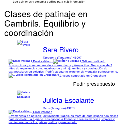
Lee opiniones y consulta perfiles para más información.
Clases de patinaje en
Cambrils. Equilibrio y
coordinación
Sara Rivero
Tarragona (Tarragona) 43007
Email validado
Teléfono validado
Soy monitora y coordinadora de extraescolards y tiempo libre. Tengo más de 7
años de experiencia como monitora de patinaje en línea y coordinación de
extraescolares en colegios. Podría aportar mi experiencia y encajar perfectamente.
1 veces contratado en Cronoshare
Pedir presupuesto
Julieta Escalante
Reus (Tarragona) 43205
Email validado
Soy monitora de patinaje, actualmente trabajo en mora de ebre impartiendo clases
para niños de 3 a 6 grado. Les enseño a frenar de distintas maneras, limpieza y
mantenimiento de los patines, saltos y piruetas, etc.