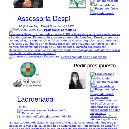
1/2
Teléfono validado
Responde rápido
Assessoria Despi
10 (1)
Sant Joan Despí (Barcelona) 08970
Profesional acreditado
Assessoria Despí S. L. se dedica desde 1.991 a la prestación de servicios laborales
y fiscal/contables. Estamos ubicados en el centro de Sant Joan Despí y contamos
con una dilatada experiencia en la creación de nuevos negocios, asesoramiento de
Empresas y autónomos en el ámbito fiscal/contable y laboral. Contamos con una
plantilla altamente cualificada de 12 trabajadores. También contamos con...
Marta dice:
"Es el único que me contestó y además muy rápido. Valoraremos con la
comunidad contratar sus servicios."
1 veces contratado en Cronoshare
Pedir presupuesto
Email validado
1/8
Teléfono validado
Responde rápido
Laordenada
Organizadora
profesional con más
de 10 años como
organizadora digital y
10 (1)
procedimentos en una
empresa de
alimentación. Con 1
| L' Ametlla del Valles (Barcelona) 08480
año de experiencia en
la organización profesional, en paralelo a mi trabajo como empleada, doy el salto
laboral de la mano de la Asociación de Organizadores Profesionales de España y
la ayuda de una mentorización con 10 años de experiencia en la organización de...