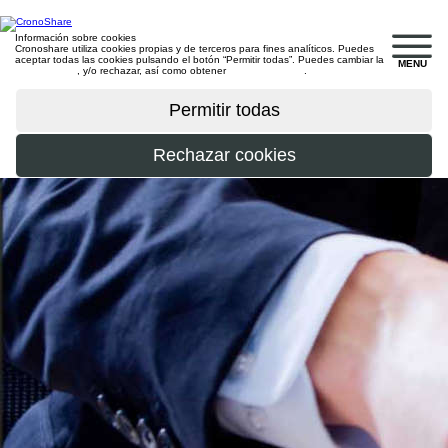
Información sobre cookies
Cronoshare utiliza cookies propias y de terceros para fines analíticos. Puedes
aceptar todas las cookies pulsando el botón “Permitir todas”. Puedes cambiar la
MENU
configuración
, y/o rechazar, así como obtener
más información
.