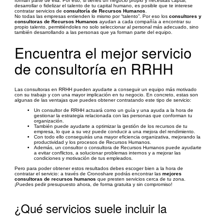
forman parte de ella. Por eso, si tienes un negocio propio y necesitas captar,
desarrollar o fidelizar el talento de tu capital humano, es posible que te interese
contratar servicios de
consultoría de Recursos Humanos
.
No todas las empresas entienden lo mismo por “talento”. Por eso los
consultores y
consultoras de Recursos Humanos
ayudan a cada compañía a encontrar su
propio talento, permitiéndoles no solo seleccionar al personal más adecuado, sino
también desarrollando a las personas que ya forman parte del equipo.
Encuentra el mejor servicio
de consultoría en RRHH
Las consultoras en RRHH pueden ayudarte a conseguir un equipo más motivado
con su trabajo y con una mayor implicación en tu negocio. En concreto, estas son
algunas de las ventajas que puedes obtener contratando este tipo de servicio:
Un consultor de RRHH actuará como un guía y una ayuda a la hora de
gestionar la estrategia relacionada con las personas que conforman tu
organización.
También puede ayudarte a optimizar la gestión de los recursos de tu
empresa, lo que a su vez puede conducir a una mejora del rendimiento.
Con todo ello conseguirás una mayor eficiencia organizativa, mejorando la
productividad y los procesos de Recursos Humanos.
Además, un consultor o consultora de Recursos Humanos puede ayudarte
a evitar conflictos, a solucionar problemas internos y a mejorar las
condiciones y motivación de tus empleados.
Pero para poder obtener estos resultados debes escoger bien a la hora de
contratar el servicio: a través de Cronoshare podrás encontrar las
mejores
consultoras de recursos humanos
que presten servicios cerca de tu zona.
¡Puedes pedir presupuesto ahora, de forma gratuita y sin compromiso!
¿Qué servicios suele incluir la