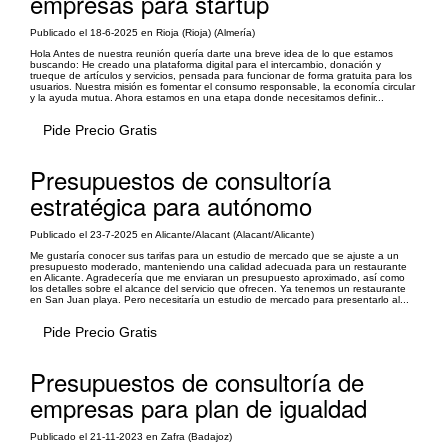
empresas para startup
Publicado el 18-6-2025 en Rioja (Rioja) (Almería)
Hola Antes de nuestra reunión quería darte una breve idea de lo que estamos
buscando: He creado una plataforma digital para el intercambio, donación y
trueque de artículos y servicios, pensada para funcionar de forma gratuita para los
usuarios. Nuestra misión es fomentar el consumo responsable, la economía circular
y la ayuda mutua. Ahora estamos en una etapa donde necesitamos definir...
Pide Precio Gratis
Presupuestos de consultoría
estratégica para autónomo
Publicado el 23-7-2025 en Alicante/Alacant (Alacant/Alicante)
Me gustaría conocer sus tarifas para un estudio de mercado que se ajuste a un
presupuesto moderado, manteniendo una calidad adecuada para un restaurante
en Alicante. Agradecería que me enviaran un presupuesto aproximado, así como
los detalles sobre el alcance del servicio que ofrecen. Ya tenemos un restaurante
en San Juan playa. Pero necesitaría un estudio de mercado para presentarlo al...
Pide Precio Gratis
Presupuestos de consultoría de
empresas para plan de igualdad
Publicado el 21-11-2023 en Zafra (Badajoz)