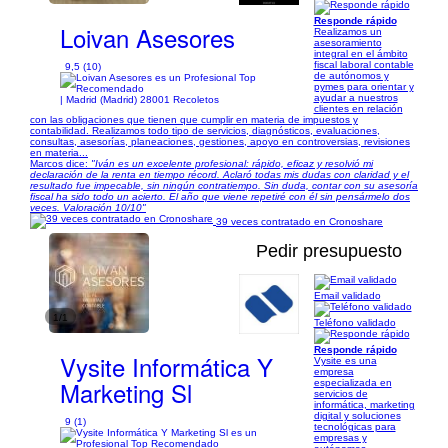
Responde rápido
Loivan Asesores
Realizamos un
asesoramiento
integral en el ámbito
fiscal laboral contable
9,5 (10)
de autónomos y
pymes para orientar y
ayudar a nuestros
| Madrid (Madrid) 28001 Recoletos
clientes en relación
con las obligaciones que tienen que cumplir en materia de impuestos y
contabilidad. Realizamos todo tipo de servicios, diagnósticos, evaluaciones,
consultas, asesorías, planeaciones, gestiones, apoyo en controversias, revisiones
en materia...
Marcos dice:
"Iván es un excelente profesional: rápido, eficaz y resolvió mi
declaración de la renta en tiempo récord. Aclaró todas mis dudas con claridad y el
resultado fue impecable, sin ningún contratiempo. Sin duda, contar con su asesoría
fiscal ha sido todo un acierto. El año que viene repetiré con él sin pensármelo dos
veces. Valoración 10/10"
39 veces contratado en Cronoshare
Pedir presupuesto
Email validado
1/1
Teléfono validado
Responde rápido
Vysite Informática Y
Vysite es una
empresa
Marketing Sl
especializada en
servicios de
informática, marketing
digital y soluciones
9 (1)
tecnológicas para
empresas y