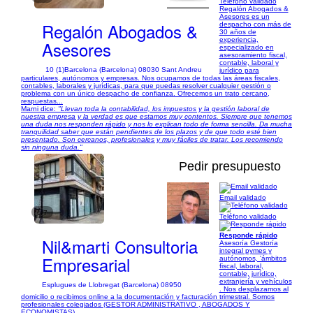
Teléfono validado
Regalón Abogados &
Asesores es un
Regalón Abogados &
despacho con más de
30 años de
experiencia,
Asesores
especializado en
asesoramiento fiscal,
contable, laboral y
10 (1)
Barcelona (Barcelona) 08030 Sant Andreu
jurídico para
particulares, autónomos y empresas. Nos ocupamos de todas las áreas fiscales,
contables, laborales y jurídicas, para que puedas resolver cualquier gestión o
problema con un único despacho de confianza. Ofrecemos un trato cercano,
respuestas...
Marni dice:
"Llevan toda la contabilidad, los impuestos y la gestión laboral de
nuestra empresa y la verdad es que estamos muy contentos. Siempre que tenemos
una duda nos responden rápido y nos lo explican todo de forma sencilla. Da mucha
tranquilidad saber que están pendientes de los plazos y de que todo esté bien
presentado. Son cercanos, profesionales y muy fáciles de tratar. Los recomiendo
sin ninguna duda."
Pedir presupuesto
Email validado
1/7
Teléfono validado
Responde rápido
Nil&marti Consultoria
Asesoría Gestoría
integral pymes y
Empresarial
autónomos, 'ámbitos
fiscal, laboral,
contable, jurídico,
extranjería y vehículos
Esplugues de Llobregat (Barcelona) 08950
. Nos desplazamos al
domicilio o recibimos online a la documentación y facturación trimestral. Somos
profesionales colegiados (GESTOR ADMINISTRATIVO , ABOGADOS Y
ECONOMISTAS)