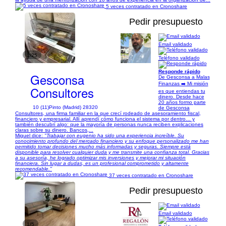
5 veces contratado en Cronoshare
Pedir presupuesto
Email validado
1/25
Teléfono validado
Responde rápido
Gesconsa
De Gesconsa a Malas
Finanzas ➡️ Mi misión
Consultores
es que entiendas tu
dinero. Desde hace
20 años formo parte
10 (11)
Pinto (Madrid) 28320
de Gesconsa
Consultores, una firma familiar en la que crecí rodeado de asesoramiento fiscal,
financiero y empresarial. Allí aprendí cómo funciona el sistema por dentro… y
también descubrí algo: que la mayoría de personas nunca reciben explicaciones
claras sobre su dinero. Bancos,...
Miguel dice:
"Trabajar con eugenio ha sido una experiencia increíble. Su
conocimiento profundo del mercado financiero y su enfoque personalizado me han
permitido tomar decisiones mucho más informadas y seguras. Siempre está
disponible para resolver cualquier duda y me transmite una confianza total. Gracias
a su asesoría, he logrado optimizar mis inversiones y mejorar mi situación
financiera. Sin lugar a dudas, es un profesional comprometido y altamente
recomendable."
37 veces contratado en Cronoshare
Pedir presupuesto
Email validado
1/5