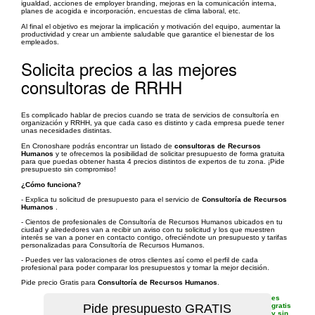
igualdad, acciones de employer branding, mejoras en la comunicación interna,
planes de acogida e incorporación, encuestas de clima laboral, etc.
Al final el objetivo es mejorar la implicación y motivación del equipo, aumentar la
productividad y crear un ambiente saludable que garantice el bienestar de los
empleados.
Solicita precios a las mejores
consultoras de RRHH
Es complicado hablar de precios cuando se trata de servicios de consultoría en
organización y RRHH, ya que cada caso es distinto y cada empresa puede tener
unas necesidades distintas.
En Cronoshare podrás encontrar un listado de
consultoras de Recursos
Humanos
y te ofrecemos la posibilidad de solicitar presupuesto de forma gratuita
para que puedas obtener hasta 4 precios distintos de expertos de tu zona. ¡Pide
presupuesto sin compromiso!
¿Cómo funciona?
- Explica tu solicitud de presupuesto para el servicio de
Consultoría de Recursos
Humanos
.
- Cientos de profesionales de Consultoría de Recursos Humanos ubicados en tu
ciudad y alrededores van a recibir un aviso con tu solicitud y los que muestren
interés se van a poner en contacto contigo, ofreciéndote un presupuesto y tarifas
personalizadas para Consultoría de Recursos Humanos.
- Puedes ver las valoraciones de otros clientes así como el perfil de cada
profesional para poder comparar los presupuestos y tomar la mejor decisión.
Pide precio Gratis para
Consultoría de Recursos Humanos
.
es
gratis
y sin