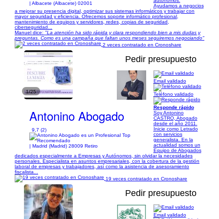
autónomos.
| Albacete (Albacete) 02001
Ayudamos a negocios
a mejorar su presencia digital, optimizar sus sistemas informáticos y trabajar con
mayor seguridad y eficiencia. Ofrecemos soporte informático profesional,
mantenimiento de equipos y servidores, redes, copias de seguridad,
ciberseguridad...
Manuel dice:
"La atención ha sido rápida y clara respondiendo bien a mis dudas y
preguntas. Como es una campaña que faltan unos meses seguiremos negociando"
2 veces contratado en Cronoshare
Pedir presupuesto
Email validado
1/25
Teléfono validado
Responde rápido
Antonino Abogado
Soy Antonino
CASTRO, Abogado
desde el año 2011.
Inicie como Letrado
9,7 (2)
con servicios
generalista. En la
actualidad somos un
| Madrid (Madrid) 28009 Retiro
Equipo de Abogados
dedicados especialmente a Empresas y Autónomos, sin olvidar la necesidades
personales. Especialista en asuntos empresariales, con la cobertura de la gestión
laboral de empresas y trabajadores, así como la asistencia de asesoramiento
fiscalista...
19 veces contratado en Cronoshare
Pedir presupuesto
Email validado