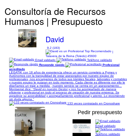
Consultoría de Recursos
Humanos | Presupuesto
David
9,2 (183)
|
Talavera de la Reina (Toledo) 45600
Email validado
Teléfono validado
Responde rápido
Profesional
acreditado
LEGATIK con 18 años de experiencia ofrece un servicio completo a Pymes y
Autónomos con la tranquilidad de estar asesorados por nuestro equipo de
profesionales, nos encargamos de todos sus trámites fiscales, laborales y contables
y nuestro equipo le guiaran en todo momento. Cada cliente es diferente por ello le
diseñamos un traje a medida , nuestro servicio se centra en un asesoramiento...
Montserrat dice:
"David es nuestro Gestor y nos ha acompañado de manera
eficiente y profesional en todo el proceso de creación de nuestra empresa. Se
agradece su accesibilidad y acompañamiento profesional y atento. Lo recomiendo
sin duda alguna."
133 veces contratado en Cronoshare
Pedir presupuesto
Email validado
1/10
Teléfono validado