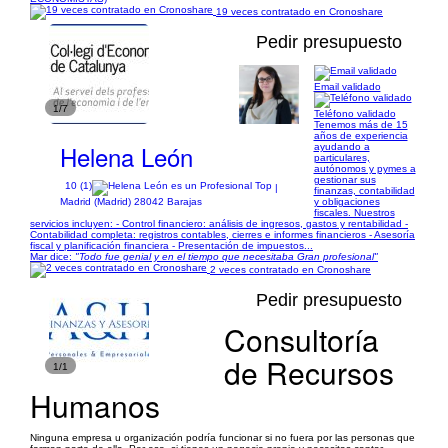
19 veces contratado en Cronoshare
Pedir presupuesto
Email validado
1/7
Teléfono validado
Tenemos más de 15
años de experiencia
Helena León
ayudando a
particulares,
autónomos y pymes a
gestionar sus
10 (1)
|
finanzas, contabilidad
y obligaciones
Madrid (Madrid) 28042 Barajas
fiscales. Nuestros
servicios incluyen: - Control financiero: análisis de ingresos, gastos y rentabilidad -
Contabilidad completa: registros contables, cierres e informes financieros - Asesoría
fiscal y planificación financiera - Presentación de impuestos...
Mar dice:
"Todo fue genial y en el tiempo que necesitaba Gran profesional"
2 veces contratado en Cronoshare
Pedir presupuesto
Consultoría
de Recursos
1/1
Humanos
Ninguna empresa u organización podría funcionar si no fuera por las personas que