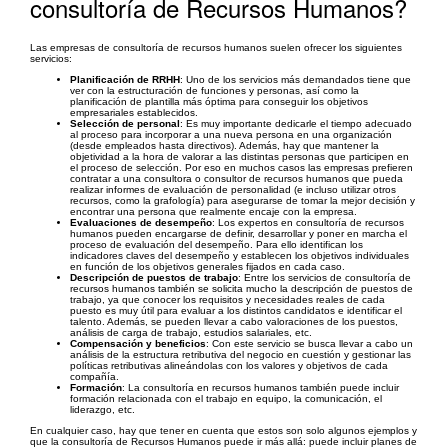
consultoría de Recursos Humanos?
Las empresas de consultoría de recursos humanos suelen ofrecer los siguientes
servicios:
Planificación de RRHH
: Uno de los servicios más demandados tiene que
ver con la estructuración de funciones y personas, así como la
planificación de plantilla más óptima para conseguir los objetivos
empresariales establecidos.
Selección de personal
: Es muy importante dedicarle el tiempo adecuado
al proceso para incorporar a una nueva persona en una organización
(desde empleados hasta directivos). Además, hay que mantener la
objetividad a la hora de valorar a las distintas personas que participen en
el proceso de selección. Por eso en muchos casos las empresas prefieren
contratar a una consultora o consultor de recursos humanos que pueda
realizar informes de evaluación de personalidad (e incluso utilizar otros
recursos, como la grafología) para asegurarse de tomar la mejor decisión y
encontrar una persona que realmente encaje con la empresa.
Evaluaciones de desempeño
: Los expertos en consultoría de recursos
humanos pueden encargarse de definir, desarrollar y poner en marcha el
proceso de evaluación del desempeño. Para ello identifican los
indicadores claves del desempeño y establecen los objetivos individuales
en función de los objetivos generales fijados en cada caso.
Descripción de puestos de trabajo
: Entre los servicios de consultoría de
recursos humanos también se solicita mucho la descripción de puestos de
trabajo, ya que conocer los requisitos y necesidades reales de cada
puesto es muy útil para evaluar a los distintos candidatos e identificar el
talento. Además, se pueden llevar a cabo valoraciones de los puestos,
análisis de carga de trabajo, estudios salariales, etc.
Compensación y beneficios
: Con este servicio se busca llevar a cabo un
análisis de la estructura retributiva del negocio en cuestión y gestionar las
políticas retributivas alineándolas con los valores y objetivos de cada
compañía.
Formación
: La consultoría en recursos humanos también puede incluir
formación relacionada con el trabajo en equipo, la comunicación, el
liderazgo, etc.
En cualquier caso, hay que tener en cuenta que estos son solo algunos ejemplos y
que la consultoría de Recursos Humanos puede ir más allá: puede incluir planes de