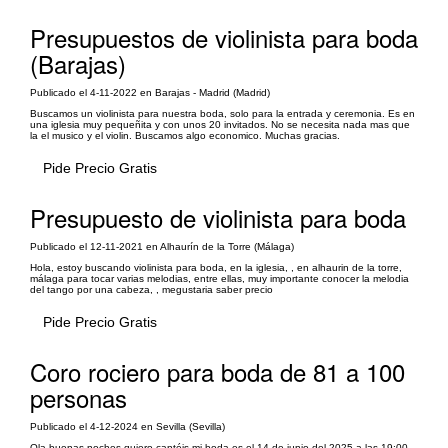
Presupuestos de violinista para boda
(Barajas)
Publicado el 4-11-2022 en Barajas - Madrid (Madrid)
Buscamos un violinista para nuestra boda, solo para la entrada y ceremonia. Es en
una iglesia muy pequeñita y con unos 20 invitados. No se necesita nada mas que
la el musico y el violin. Buscamos algo economico. Muchas gracias.
Pide Precio Gratis
Presupuesto de violinista para boda
Publicado el 12-11-2021 en Alhaurín de la Torre (Málaga)
Hola, estoy buscando violinista para boda, en la iglesia, , en alhaurin de la torre,
málaga para tocar varias melodias, entre ellas, muy importante conocer la melodia
del tango por una cabeza, , megustaria saber precio
Pide Precio Gratis
Coro rociero para boda de 81 a 100
personas
Publicado el 4-12-2024 en Sevilla (Sevilla)
Ola buenas noches quiero cantéis mi boda es el 14 de junio del 2025 a las 19:00