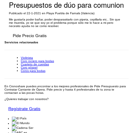
Presupuestos de dúo para comunion
Publicado el 22-1-2021 en Playa Puebla de Farnals (Valencia)
Me gustaría poder bañar, poder desparasitarlo con pipeta, cepillarla etc.. Sin que
me muerda, yo se que soy yo el problema porque sólo me lo hace a mi pero
necesito ayuda no se como resolver.
Pide Precio Gratis
Servicios relacionados
Violinista
Coro rociero para bodas
Cuarteto de cuerdas
Coro góspel
Coros para bodas
En Cronoshare puedes encontrar a los mejores profesionales de Pide Presupuesto para
Contratar Cantante de Ópera. Pide precio y hasta 4 profesionales de tu zona te
contactan a las pocas horas.
¿Quieres trabajar con nosotros?
Regístrate Gratis