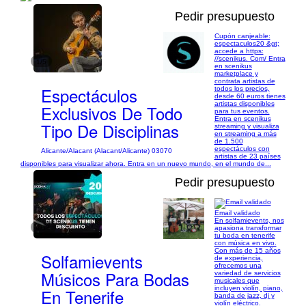
Pedir presupuesto
Cupón canjeable:
espectaculos20 &gt;
accede a https:
//scenikus. Com/ Entra
1/5
en scenikus
marketplace y
contrata artistas de
Espectáculos
todos los precios,
desde 60 euros tienes
artistas disponibles
Exclusivos De Todo
para tus eventos.
Entra en scenikus
Tipo De Disciplinas
streaming y visualiza
en streaming a más
de 1.500
espectáculos con
Alicante/Alacant (Alacant/Alicante) 03070
artistas de 23 países
disponibles para visualizar ahora. Entra en un nuevo mundo, en el mundo de...
Pedir presupuesto
Email validado
En solfamievents, nos
1/14
apasiona transformar
tu boda en tenerife
con música en vivo.
Con más de 15 años
Solfamievents
de experiencia,
ofrecemos una
Músicos Para Bodas
variedad de servicios
musicales que
incluyen violín, piano,
En Tenerife
banda de jazz, dj y
violín eléctrico.