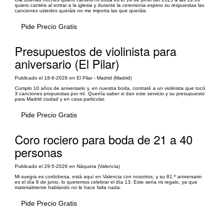
quiero cantéis al entrar a la iglesia y durante la ceremonia espero su respuestas las
canciones ustedes queráis no me importa las que queráis.
Pide Precio Gratis
Presupuestos de violinista para
aniversario (El Pilar)
Publicado el 18-6-2026 en El Pilar - Madrid (Madrid)
Cumplo 10 años de aniversario y, en nuestra boda, contraté a un violinista que tocó
3 canciones propuestas por mí. Querría saber si dan este servicio y su presupuesto
para Madrid ciudad y en casa particular.
Pide Precio Gratis
Coro rociero para boda de 21 a 40
personas
Publicado el 29-5-2026 en Náquera (Valencia)
Mi suegra es cordobesa, está aquí en Valencia con nosotros, y su 81.º aniversario
es el día 9 de junio, lo queremos celebrar el día 13. Este sería mi regalo, ya que
materialmente hablando no le hace falta nada.
Pide Precio Gratis