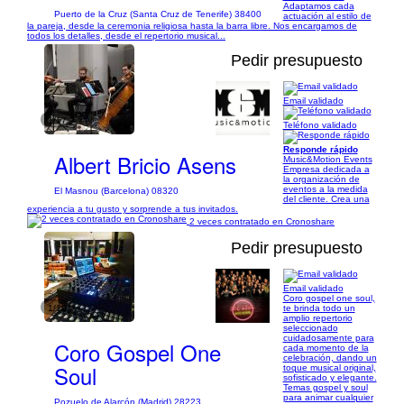
Adaptamos cada
Puerto de la Cruz (Santa Cruz de Tenerife) 38400
actuación al estilo de
la pareja, desde la ceremonia religiosa hasta la barra libre. Nos encargamos de
todos los detalles, desde el repertorio musical...
Pedir presupuesto
Email validado
1/17
Teléfono validado
Responde rápido
Albert Bricio Asens
Music&Motion Events
Empresa dedicada a
la organización de
eventos a la medida
El Masnou (Barcelona) 08320
del cliente. Crea una
experiencia a tu gusto y sorprende a tus invitados.
2 veces contratado en Cronoshare
Pedir presupuesto
Email validado
Coro gospel one soul,
1/19
te brinda todo un
amplio repertorio
seleccionado
cuidadosamente para
Coro Gospel One
cada momento de la
celebración, dando un
Soul
toque musical original,
sofisticado y elegante.
Temas gospel y soul
para animar cualquier
Pozuelo de Alarcón (Madrid) 28223