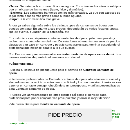
- Tenor:
Se trata de la voz masculina más aguda. Encontramos los mismos subtipos
que en el caso de las mujeres (ligero, lírico y dramático).
- Barítono:
Los cantantes barítonos son los más versátiles, ya que son capaces de
llegar tanto a tonos más graves como a tonos agudos.
- Bajo:
Es la voz masculina más grave.
Ahora ya sabes algo más sobre los distintos tipos de cantantes de ópera que
puedes contratar. En cuanto a sus precios, dependerán de varios factores: artista,
tipo de evento, duración de la actuación, etc.
En cualquier caso, si quieres contratar cantantes de ópera, pide presupuesto y
recibe hasta cuatro ofertas distintas. De esta forma obtendrás una serie de precios
ajustados a tu caso en concreto y podrás compararlos para terminar escogiendo el
profesional que mejor se adapte a lo que buscas.
Con Cronoshare, puedes encontrar
contratar cantante de ópera cerca de mí
. Los
mejores servicios de proximidad cercanos a tu ciudad.
¿Cómo funciona?
- Explica tu solicitud de presupuesto para el servicio de
Contratar cantante de
ópera
.
- Cientos de profesionales de Contratar cantante de ópera ubicados en tu ciudad y
alrededores van a recibir un aviso con tu solicitud y los que muestren interés se van
a poner en contacto contigo, ofreciéndote un presupuesto y tarifas personalizadas
para Contratar cantante de ópera.
- Puedes ver las valoraciones de otros clientes así como el perfil de cada
profesional para poder comparar los presupuestos y tomar la mejor decisión.
Pide precio Gratis para
Contratar cantante de ópera
.
es
gratis
y sin
compromiso