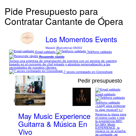
Pide Presupuesto para
Contratar Cantante de Ópera
Los Momentos Events
Mataró (Barcelona) 08302
Email validado
Teléfono validado
Responde rápido
Somos una empresa de organización de eventos con un servicio de catering
basado en el concepto de chef privado y absoluta personalización a las
necesidades de nuestros clientes.
7 veces contratado en Cronoshare
Pedir presupuesto
Email validado
1/16
Teléfono validado
¿List@ para empezar
tu viaje musical? 👉
May Music Experience
Reserva tu plaza para
el nuevo curso y vive
Guitarra & Música En
la experiencia MAY.
En MAY Music
EXPERIENCE, la
Vivo
música no se enseña:
se comparte, se