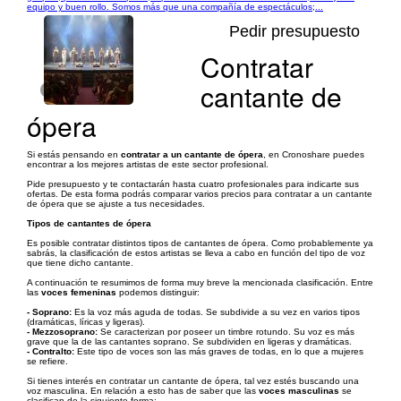
equipo y buen rollo. Somos más que una compañía de espectáculos;...
Pedir presupuesto
Contratar
cantante de
1/4
ópera
Si estás pensando en
contratar a un cantante de ópera
, en Cronoshare puedes
encontrar a los mejores artistas de este sector profesional.
Pide presupuesto y te contactarán hasta cuatro profesionales para indicarte sus
ofertas. De esta forma podrás comparar varios precios para contratar a un cantante
de ópera que se ajuste a tus necesidades.
Tipos de cantantes de ópera
Es posible contratar distintos tipos de cantantes de ópera. Como probablemente ya
sabrás, la clasificación de estos artistas se lleva a cabo en función del tipo de voz
que tiene dicho cantante.
A continuación te resumimos de forma muy breve la mencionada clasificación. Entre
las
voces femeninas
podemos distinguir:
- Soprano:
Es la voz más aguda de todas. Se subdivide a su vez en varios tipos
(dramáticas, líricas y ligeras).
- Mezzosoprano:
Se caracterizan por poseer un timbre rotundo. Su voz es más
grave que la de las cantantes soprano. Se subdividen en ligeras y dramáticas.
- Contralto:
Este tipo de voces son las más graves de todas, en lo que a mujeres
se refiere.
Si tienes interés en contratar un cantante de ópera, tal vez estés buscando una
voz masculina. En relación a esto has de saber que las
voces masculinas
se
clasifican de la siguiente forma: