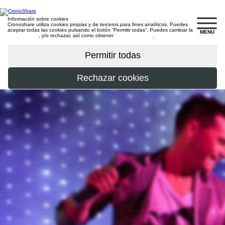
Información sobre cookies
Cronoshare utiliza cookies propias y de terceros para fines analíticos. Puedes
aceptar todas las cookies pulsando el botón “Permitir todas”. Puedes cambiar la
MENU
configuración
, y/o rechazar, así como obtener
más información
.