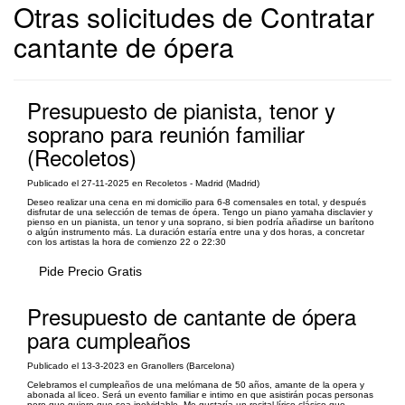
Otras solicitudes de Contratar
cantante de ópera
Presupuesto de pianista, tenor y
soprano para reunión familiar
(Recoletos)
Publicado el 27-11-2025 en Recoletos - Madrid (Madrid)
Deseo realizar una cena en mi domicilio para 6-8 comensales en total, y después
disfrutar de una selección de temas de ópera. Tengo un piano yamaha disclavier y
pienso en un pianista, un tenor y una soprano, si bien podría añadirse un barítono
o algún instrumento más. La duración estaría entre una y dos horas, a concretar
con los artistas la hora de comienzo 22 o 22:30
Pide Precio Gratis
Presupuesto de cantante de ópera
para cumpleaños
Publicado el 13-3-2023 en Granollers (Barcelona)
Celebramos el cumpleaños de una melómana de 50 años, amante de la opera y
abonada al liceo. Será un evento familiar e intimo en que asistirán pocas personas
pero que quiero que sea inolvidable. Me gustaría un recital lírico clásico que