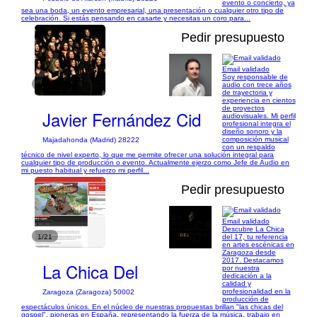
evento o concierto, ya
sea una boda, un evento empresarial, una presentación o cualquier otro tipo de
celebración. Si estás pensando en casarte y necesitas un coro para...
Pedir presupuesto
Email validado
Soy responsable de
1/7
audio con trece años
de trayectoria y
experiencia en cientos
de proyectos
Javier Fernández Cid
audiovisuales. Mi perfil
profesional integra el
diseño sonoro y la
composición musical
Majadahonda (Madrid) 28222
con un respaldo
técnico de nivel experto, lo que me permite ofrecer una solución integral para
cualquier tipo de producción o evento. Actualmente ejerzo como Jefe de Audio en
mi puesto habitual y refuerzo mi perfil...
Pedir presupuesto
Email validado
Descubre La Chica
1/21
del 17, tu referencia
en artes escénicas en
Zaragoza desde
2017. Destacamos
La Chica Del
por nuestra
dedicación a la
calidad y
profesionalidad en la
Zaragoza (Zaragoza) 50002
producción de
espectáculos únicos. En el núcleo de nuestras propuestas brillan "las chicas del
gospel", pioneras en España, representando la fuerza de la música, trabajo en