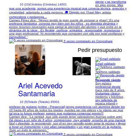
siente y se transforma
10 (10)
Córdoba (Córdoba) 14001
en algo propio. Más
que una academia, somos una experiencia musical que conecta técnica, emoción y
creatividad, adaptada a cada persona. 🎓 Dirigido por Yhael May, artista,
compositora y pedagoga...
Carmen Pérez dice:
"Hemos tenido la gran suerte de conocer a yhael ! Es una
profesora fantástica, conecta muy bien con los niños , es divertida dinámica y
posee recursos necesarios para captar la atención del alumno y que entre en la
dinámica de la clase . Es flexible, carñosa, empática , responsable, respetuosa y
una gran profesional. Yo recomiendo que contacten con ella con total confianza y
tranquilidad."
5 veces contratado en Cronoshare
Pedir presupuesto
Email validado
1/5
Teléfono validado
Responde rápido
Ariel Acevedo
Soy músico
profesional desde
Santamaria
hace más de 8 años.
Guitarrista clásico,
moderno y folclórico,
soy tallerista de
10 (5)
Toledo (Toledo) 45001
música infantil y
profesor de guitarra (online - Presencial) tengo experiencia con alumnos desde los
10 hasta 60 años de todos los niveles, puedes ver mis videos y tu mismo ver que
tal toca tu futuro profesor, espero que podamos comenzar pronto!!!
Carmen dice:
"La verdad, que sólo puedo tener valoraciones buenas sobre ariel.
Dá clases a un niño de 8 años, comprensivo, muy amable, enseña de una manera
fácil y divertida, lo recomiendo, con él es muy sencillo poder amar la música y llegar
a tocar un instrumento y con altas capacidades y un gran experto en la guitarra.
Todo un éxito le adoramos."
5 veces contratado en Cronoshare