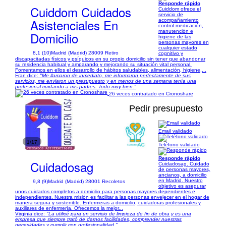
Responde rápido
Cuiddom Cuidados
Cuiddom ofrece el
servicio de
Asistenciales En
acompañamiento
control medicación,
manutención e
Domicilio
higiene de las
personas mayores en
cualquier estado
8,1 (10)
Madrid (Madrid) 28009 Retiro
cognitivo y
discapacitadas físicos y psíquicos en su propio domicilio sin tener que abandonar
su residencia habitual y amparando y mejorando su situación vital personal.
Fomentamos en ellos el desarrollo de hábitos saludables, alimentación, higiene,...
Fran dice:
"Me llamaron de inmediato, me informaron perfectamente de sus
servicios, me enviaron un presupuesto y en menos de una semana tenía una
profesional cuidando a mis padres. Todo muy bien."
26 veces contratado en Cronoshare
Pedir presupuesto
Email validado
1/17
Teléfono validado
Responde rápido
Cuidadosag
Cuidadosag. Cuidado
de personas mayores,
ancianos, a domicilio
en Madrid. Nuestro
9,8 (9)
Madrid (Madrid) 28001 Recoletos
objetivo es asegurar
unos cuidados completos a domicilio para personas mayores dependientes e
independientes. Nuestra misión es facilitar a las personas envejecer en el hogar de
manera segura y sostenible. Enfermeras a domicilio, cuidadoras profesionales y
auxiliares de enfermería. Ofrecemos la mejor...
Virginia dice:
"La utilicé para un servicio de limpieza de fin de obra y es una
empresa que siempre trató de darnos facilidades, comprender nuestras
necesidades y cumplir con profesionalidad."