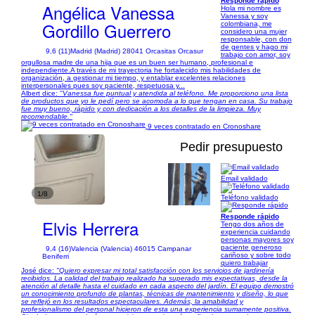
Responde rápido
Angélica Vanessa
Hola mi nombre es
Vanessa y soy
Gordillo Guerrero
colombiana, me
considero una mujer
responsable, con don
de gentes y hago mi
9,6 (11)
Madrid (Madrid) 28041 Orcasitas Orcasur
trabajo con amor, soy
orgullosa madre de una hija que es un buen ser humano, profesional e
independiente.A través de mi trayectoria he fortalecido mis habilidades de
organización, a gestionar mi tiempo, y entablar excelentes relaciones
interpersonales pues soy paciente, respetuosa y...
Albert dice:
"Vanessa fue puntual y atendida al teléfono. Me proporciono una lista
de productos que yo le pedí pero se acomoda a lo que tengan en casa. Su trabajo
fue muy bueno, rápido y con dedicación a los detalles de la limpieza. Muy
recomendable."
9 veces contratado en Cronoshare
Pedir presupuesto
Email validado
1/8
Teléfono validado
Responde rápido
Elvis Herrera
Tengo dos años de
experiencia cuidando
personas mayores soy
paciente generoso
9,4 (16)
Valencia (Valencia) 46015 Campanar
cariñoso y sobre todo
Beniferri
quiero trabajar
José dice:
"Quiero expresar mi total satisfacción con los servicios de jardinería
recibidos. La calidad del trabajo realizado ha superado mis expectativas, desde la
atención al detalle hasta el cuidado en cada aspecto del jardín. El equipo demostró
un conocimiento profundo de plantas, técnicas de mantenimiento y diseño, lo que
se reflejó en los resultados espectaculares. Además, la amabilidad y
profesionalismo del personal hicieron de esta una experiencia sumamente positiva.