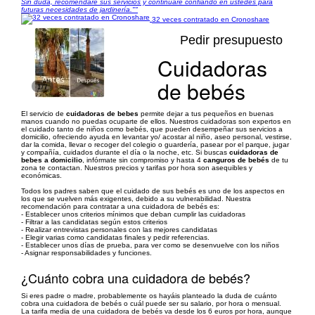
Sin duda, recomendaré sus servicios y continuaré confiando en ustedes para
futuras necesidades de jardinería.""
32 veces contratado en Cronoshare
Pedir presupuesto
Cuidadoras
de bebés
1/7
El servicio de
cuidadoras de bebes
permite dejar a tus pequeños en buenas
manos cuando no puedas ocuparte de ellos. Nuestros cuidadoras son expertos en
el cuidado tanto de niños como bebés, que pueden desempeñar sus servicios a
domicilio, ofreciendo ayuda en levantar yo/ acostar al niño, aseo personal, vestirse,
dar la comida, llevar o recoger del colegio o guardería, pasear por el parque, jugar
y compañía, cuidados durante el día o la noche, etc. Si buscas
cuidadoras de
bebes a domicilio
, infórmate sin compromiso y hasta 4
canguros de bebés
de tu
zona te contactan. Nuestros precios y tarifas por hora son asequibles y
económicas.
Todos los padres saben que el cuidado de sus bebés es uno de los aspectos en
los que se vuelven más exigentes, debido a su vulnerabilidad. Nuestra
recomendación para contratar a una cuidadora de bebés es:
- Establecer unos criterios mínimos que deban cumplir las cuidadoras
- Filtrar a las candidatas según estos criterios
- Realizar entrevistas personales con las mejores candidatas
- Elegir varias como candidatas finales y pedir referencias.
- Establecer unos días de prueba, para ver como se desenvuelve con los niños
- Asignar responsabilidades y funciones.
¿Cuánto cobra una cuidadora de bebés?
Si eres padre o madre, probablemente os hayáis planteado la duda de cuánto
cobra una cuidadora de bebés o cuál puede ser su salario, por hora o mensual.
La tarifa media de una cuidadora de bebés va desde los 6 euros por hora, aunque