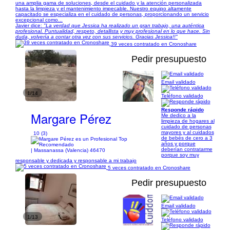
una amplia gama de soluciones, desde el cuidado y la atención personalizada
hasta la limpieza y el mantenimiento impecable. Nuestro equipo altamente
capacitado se especializa en el cuidado de personas, proporcionando un servicio
excepcional como...
Javier dice:
"La verdad que Jessica ha realizado un gran trabajo, una auténtica
profesional. Puntualidad, respeto, detallista y muy profesional en lo que hace. Sin
duda, volvería a contar otra vez con sus servicios. Gracias Jessica!!"
39 veces contratado en Cronoshare
Pedir presupuesto
Email validado
1/14
Teléfono validado
Responde rápido
Margare Pérez
Me dedico a la
limpieza de hogares al
cuidado de personas
mayores y al cuidados
10 (3)
de bebés de cero a 3
años y porque
deberían contratarme
| Massanassa (Valencia) 46470
porque soy muy
responsable y dedicada y responsable a mi trabajo
5 veces contratado en Cronoshare
Pedir presupuesto
Email validado
1/13
Teléfono validado