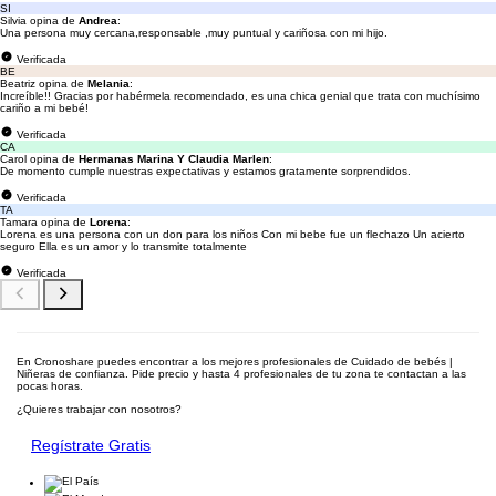
SI
Silvia opina de
Andrea
:
Una persona muy cercana,responsable ,muy puntual y cariñosa con mi hijo.
Verificada
BE
Beatriz opina de
Melania
:
Increíble!! Gracias por habérmela recomendado, es una chica genial que trata con muchísimo
cariño a mi bebé!
Verificada
CA
Carol opina de
Hermanas Marina Y Claudia Marlen
:
De momento cumple nuestras expectativas y estamos gratamente sorprendidos.
Verificada
TA
Tamara opina de
Lorena
:
Lorena es una persona con un don para los niños Con mi bebe fue un flechazo Un acierto
seguro Ella es un amor y lo transmite totalmente
Verificada
En Cronoshare puedes encontrar a los mejores profesionales de Cuidado de bebés |
Niñeras de confianza. Pide precio y hasta 4 profesionales de tu zona te contactan a las
pocas horas.
¿Quieres trabajar con nosotros?
Regístrate Gratis