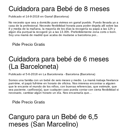
Cuidadora para Bebé de 8 meses
Publicado el 14-9-2018 en Garraf (Barcelona)
No necesito que sea a domicilio pues vivimos en garraf pueblo. Puedo llevarla yo a
casa de la profesional. Necesito flexibilidad horaria para poder dejarla allí sobre las
8 y media de la mañana, la mayoría de los días la recogería su papá a las 12h y
algún día puntual la recogeré yo a las 13.30h. Preferiblemente zona corts o born.
Soy una mamá de madrid que acaba de mudarse a barcelona por...
Pide Precio Gratis
Cuidadora para bebé de 6 meses
(La Barceloneta)
Publicado el 5-6-2018 en La Barceloneta - Barcelona (Barcelona)
Somos una familia con un bebé de seis meses y medio. La mamá trabaja freelance
part-time, el papá full-time en horario de oficina. Nos interesa encontrar a alguien
que le encante el mundo de los niños, con buenas referencias, que estimule, que
sea paciente, cariñoso(a), que cualquier caso pueda contar con cierta flexibilidad si
necesario, cambiar algún horario un día. Nos encantaría que...
Pide Precio Gratis
Canguro para un Bebé de 6,5
meses (San Marcelino)