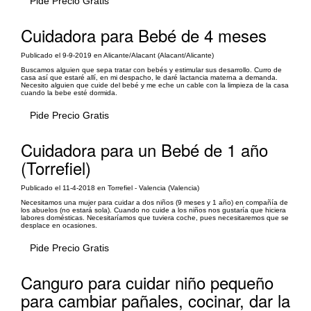
Pide Precio Gratis
Cuidadora para Bebé de 4 meses
Publicado el 9-9-2019 en Alicante/Alacant (Alacant/Alicante)
Buscamos alguien que sepa tratar con bebés y estimular sus desarrollo. Curro de
casa así que estaré allí, en mi despacho, le daré lactancia materna a demanda.
Necesito alguien que cuide del bebé y me eche un cable con la limpieza de la casa
cuando la bebe esté dormida.
Pide Precio Gratis
Cuidadora para un Bebé de 1 año
(Torrefiel)
Publicado el 11-4-2018 en Torrefiel - Valencia (Valencia)
Necesitamos una mujer para cuidar a dos niños (9 meses y 1 año) en compañía de
los abuelos (no estará sola). Cuando no cuide a los niños nos gustaría que hiciera
labores domésticas. Necesitaríamos que tuviera coche, pues necesitaremos que se
desplace en ocasiones.
Pide Precio Gratis
Canguro para cuidar niño pequeño
para cambiar pañales, cocinar, dar la