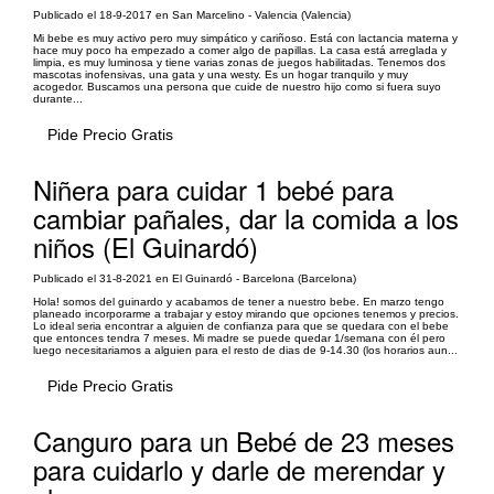
Publicado el 18-9-2017 en San Marcelino - Valencia (Valencia)
Mi bebe es muy activo pero muy simpático y cariñoso. Está con lactancia materna y
hace muy poco ha empezado a comer algo de papillas. La casa está arreglada y
limpia, es muy luminosa y tiene varias zonas de juegos habilitadas. Tenemos dos
mascotas inofensivas, una gata y una westy. Es un hogar tranquilo y muy
acogedor. Buscamos una persona que cuide de nuestro hijo como si fuera suyo
durante...
Pide Precio Gratis
Niñera para cuidar 1 bebé para
cambiar pañales, dar la comida a los
niños (El Guinardó)
Publicado el 31-8-2021 en El Guinardó - Barcelona (Barcelona)
Hola! somos del guinardo y acabamos de tener a nuestro bebe. En marzo tengo
planeado incorporarme a trabajar y estoy mirando que opciones tenemos y precios.
Lo ideal seria encontrar a alguien de confianza para que se quedara con el bebe
que entonces tendra 7 meses. Mi madre se puede quedar 1/semana con él pero
luego necesitariamos a alguien para el resto de dias de 9-14.30 (los horarios aun...
Pide Precio Gratis
Canguro para un Bebé de 23 meses
para cuidarlo y darle de merendar y