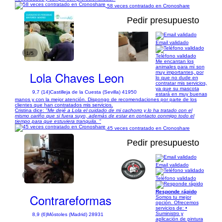
58 veces contratado en Cronoshare
Pedir presupuesto
Email validado
1/5
Teléfono validado
Me encantan los
animales para mí son
Lola Chaves Leon
muy importantes, por
lo que no dude en
contratar mis servicios,
ya que su mascota
9,7 (14)
Castilleja de la Cuesta (Sevilla) 41950
estará en muy buenas
manos y con la mejor atención. Dispongo de recomendaciones por parte de los
clientes que han contratados mis servicios.
Cristina dice:
"Me dejé a Lola el cuidado de mi cachorro y lo ha tratado con el
mismo cariño que si fuera suyo, además de estar en contacto conmigo todo el
tiempo para que estuviera tranquila. "
45 veces contratado en Cronoshare
Pedir presupuesto
Email validado
1/7
Teléfono validado
Responde rápido
Contrareformas
Somos tu mejor
opción. Ofrecemos
servicios de: •
Suministro y
8,9 (6)
Móstoles (Madrid) 28931
aplicación de pintura