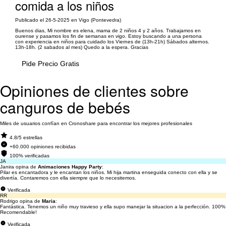
comida a los niños
Publicado el 26-5-2025 en Vigo (Pontevedra)
Buenos dias, Mi nombre es elena, mama de 2 niños 4 y 2 años. Trabajamos en
ourense y pasamos los fin de semanas en vigo. Estoy buscando a una persona
con experiencia en niños para cuidado los Viernes de (13h-21h) Sábados alternos.
13h-18h. (2 sabados al mes) Quedo a la espera. Gracias
Pide Precio Gratis
Opiniones de clientes sobre
canguros de bebés
Miles de usuarios confían en Cronoshare para encontrar los mejores profesionales
4.8/5 estrellas
+60.000 opiniones recibidas
100% verificadas
JA
Janira opina de
Animaciones Happy Party
:
Pilar es encantadora y le encantan los niños. Mi hija martina enseguida conecto con ella y se
divertía. Contaremos con ella siempre que lo necesitemos.
Verificada
RR
Rodrigo opina de
Maria
:
Fantástica. Tenemos un niño muy travieso y ella supo manejar la situacion a la perfección. 100%
Recomendable!
Verificada