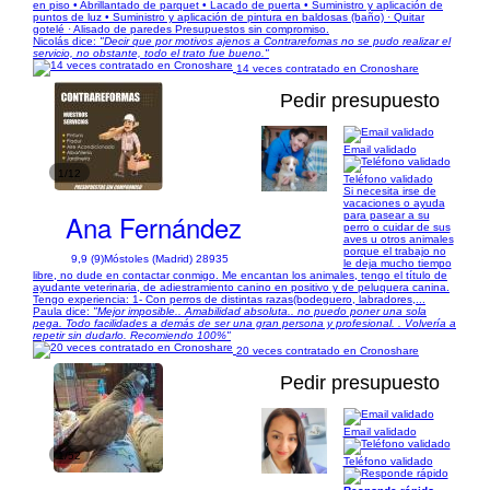
en piso • Abrillantado de parquet • Lacado de puerta • Suministro y aplicación de
puntos de luz • Suministro y aplicación de pintura en baldosas (baño) · Quitar
gotelé · Alisado de paredes Presupuestos sin compromiso.
Nicolás dice:
"Decir que por motivos ajenos a Contrarefomas no se pudo realizar el
servicio, no obstante, todo el trato fue bueno."
14 veces contratado en Cronoshare
Pedir presupuesto
Email validado
1/12
Teléfono validado
Si necesita irse de
vacaciones o ayuda
Ana Fernández
para pasear a su
perro o cuidar de sus
aves u otros animales
porque el trabajo no
9,9 (9)
Móstoles (Madrid) 28935
le deja mucho tiempo
libre, no dude en contactar conmigo. Me encantan los animales, tengo el título de
ayudante veterinaria, de adiestramiento canino en positivo y de peluquera canina.
Tengo experiencia: 1- Con perros de distintas razas(bodeguero, labradores,...
Paula dice:
"Mejor imposible.. Amabilidad absoluta.. no puedo poner una sola
pega. Todo facilidades a demás de ser una gran persona y profesional. . Volvería a
repetir sin dudarlo. Recomiendo 100%"
20 veces contratado en Cronoshare
Pedir presupuesto
Email validado
1/52
Teléfono validado