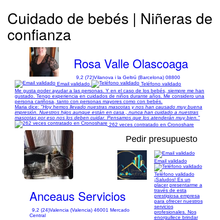
Cuidado de bebés | Niñeras de
confianza
Rosa Valle Olascoaga
9,2 (72)
Vilanova i la Geltrú (Barcelona) 08800
Email validado
Teléfono validado
Me gusta poder ayudar a las personas. Y en el caso de los bebés, siempre me han
gustado. Tengo experiencia en cuidados de niños durante años. Me considero una
persona cariñosa, tanto con personas mayores como con bebés.
Maria dice:
"Hoy hemos llevado nuestras mascotas y nos han causado muy buena
impresión. Nuestros hijos aunque están en casa , nunca han cuidado a nuestras
mascotas por eso nos los deben cuidar. Pensamos que los atenderán muy bien."
262 veces contratado en Cronoshare
Pedir presupuesto
Email validado
1/39
Teléfono validado
¡Saludos! Es un
placer presentarme a
Anceaus Servicios
través de esta
prestigiosa empresa
para ofrecer nuestros
servicios
9,2 (24)
Valencia (Valencia) 46001 Mercado
profesionales. Nos
Central
enorgullece brindar