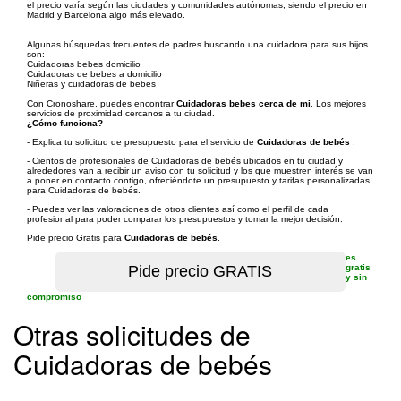
el precio varía según las ciudades y comunidades autónomas, siendo el precio en
Madrid y Barcelona algo más elevado.
Algunas búsquedas frecuentes de padres buscando una cuidadora para sus hijos
son:
Cuidadoras bebes domicilio
Cuidadoras de bebes a domicilio
Niñeras y cuidadoras de bebes
Con Cronoshare, puedes encontrar
Cuidadoras bebes cerca de mi
. Los mejores
servicios de proximidad cercanos a tu ciudad.
¿Cómo funciona?
- Explica tu solicitud de presupuesto para el servicio de
Cuidadoras de bebés
.
- Cientos de profesionales de Cuidadoras de bebés ubicados en tu ciudad y
alrededores van a recibir un aviso con tu solicitud y los que muestren interés se van
a poner en contacto contigo, ofreciéndote un presupuesto y tarifas personalizadas
para Cuidadoras de bebés.
- Puedes ver las valoraciones de otros clientes así como el perfil de cada
profesional para poder comparar los presupuestos y tomar la mejor decisión.
Pide precio Gratis para
Cuidadoras de bebés
.
es
gratis
y sin
compromiso
Otras solicitudes de
Cuidadoras de bebés