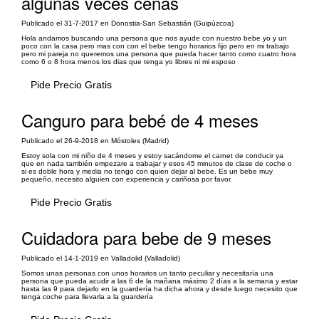
algunas veces cenas
Publicado el 31-7-2017 en Donostia-San Sebastián (Guipúzcoa)
Hola andamos buscando una persona que nos ayude con nuestro bebe yo y un
poco con la casa pero mas con con el bebe tengo horarios fijo pero en mi trabajo
pero mi pareja no queremos una persona que pueda hacer tanto como cuatro hora
como 6 o 8 hora menos los dias que tenga yo libres ni mi esposo
Pide Precio Gratis
Canguro para bebé de 4 meses
Publicado el 26-9-2018 en Móstoles (Madrid)
Estoy sola con mi niño de 4 meses y estoy sacándome el carnet de conducir ya
que en nada también empezare a trabajar y esos 45 minutos de clase de coche o
si es doble hora y media no tengo con quien dejar al bebe. Es un bebe muy
pequeño, necesito alguien con experiencia y cariñosa por favor.
Pide Precio Gratis
Cuidadora para bebe de 9 meses
Publicado el 14-1-2019 en Valladolid (Valladolid)
Somos unas personas con unos horarios un tanto peculiar y necesitaría una
persona que pueda acudir a las 6 de la mañana máximo 2 días a la semana y estar
hasta las 9 para dejarlo en la guardería ha dicha ahora y desde luego necesito que
tenga coche para llevarla a la guardería