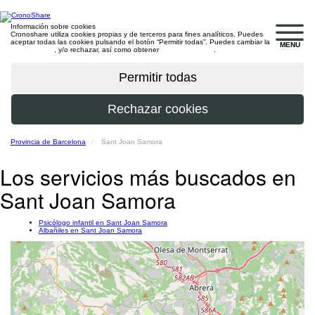
Información sobre cookies
Cronoshare utiliza cookies propias y de terceros para fines analíticos. Puedes
aceptar todas las cookies pulsando el botón “Permitir todas”. Puedes cambiar la
MENU
configuración
, y/o rechazar, así como obtener
más información
.
Provincia de Barcelona
Sant Joan Samora
Los servicios más buscados en
Sant Joan Samora
Psicólogo infantil en Sant Joan Samora
Albañiles en Sant Joan Samora