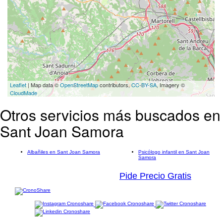
Leaflet
| Map data ©
OpenStreetMap
contributors,
CC-BY-SA
, Imagery ©
CloudMade
Otros servicios más buscados en
Sant Joan Samora
Albañiles en Sant Joan Samora
Psicólogo infantil en Sant Joan
Samora
Pide Precio Gratis